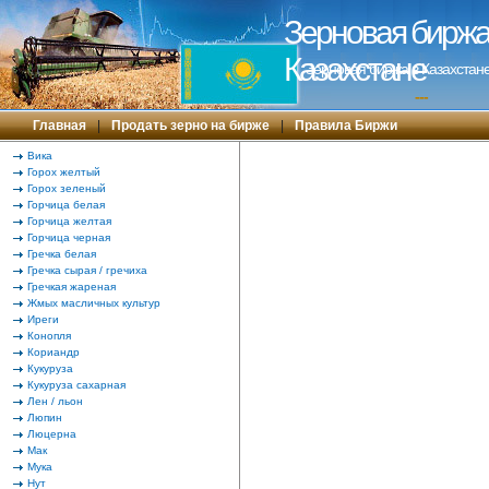
Зерновая биржа 
Казахстане
Зерновая биржа в Казахстане
---
Главная
|
Продать зерно на бирже
|
Правила Биржи
Вика
Горох желтый
Горох зеленый
Горчица белая
Горчица желтая
Горчица черная
Гречка белая
Гречка сырая / гречиха
Гречкая жареная
Жмых масличных культур
Иреги
Конопля
Кориандр
Кукуруза
Кукуруза сахарная
Лен / льон
Люпин
Люцерна
Мак
Мука
Нут