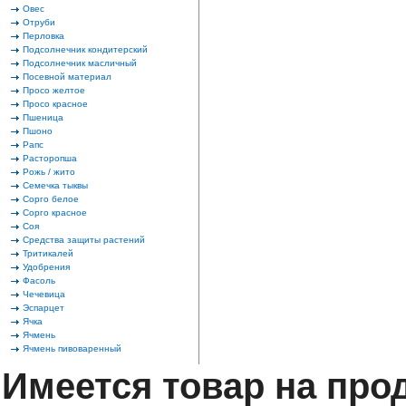
Овес
Отруби
Перловка
Подсолнечник кондитерский
Подсолнечник масличный
Посевной материал
Просо желтое
Просо красное
Пшеница
Пшоно
Рапс
Расторопша
Рожь / жито
Семечка тыквы
Сорго белое
Сорго красное
Соя
Средства защиты растений
Тритикалей
Удобрения
Фасоль
Чечевица
Эспарцет
Ячка
Ячмень
Ячмень пивоваренный
Имеется товар на про