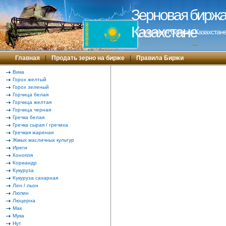
Зерновая биржа 
Казахстане
Зерновая биржа в Казахстане
---
Главная
|
Продать зерно на бирже
|
Правила Биржи
Вика
Горох желтый
Горох зеленый
Горчица белая
Горчица желтая
Горчица черная
Гречка белая
Гречка сырая / гречиха
Гречкая жареная
Жмых масличных культур
Иреги
Конопля
Кориандр
Кукуруза
Кукуруза сахарная
Лен / льон
Люпин
Люцерна
Мак
Мука
Нут