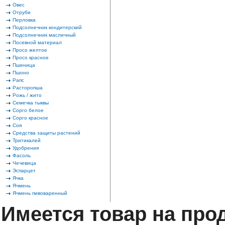
Овес
Отруби
Перловка
Подсолнечник кондитерский
Подсолнечник масличный
Посевной материал
Просо желтое
Просо красное
Пшеница
Пшоно
Рапс
Расторопша
Рожь / жито
Семечка тыквы
Сорго белое
Сорго красное
Соя
Средства защиты растений
Тритикалей
Удобрения
Фасоль
Чечевица
Эспарцет
Ячка
Ячмень
Ячмень пивоваренный
Имеется товар на про