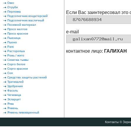
Овес
Отруби
Перловка
Если Вас заинтересовал это 
Подсолнечник кондитерский
Подсолнечник масличный
Посевной материал
Просо желтое
e-mail
Просо красное
Пшеница
Пшоно
Рапс
контактное лицо:
ГАЛИХАН
Расторопша
Рожь / жито
Семечка тыквы
Сорго белое
Сорго красное
Соя
Средства защиты растений
Тритикалей
Удобрения
Фасоль
Чечевица
Эспарцет
Ячка
Ячмень
Ячмень пивоваренный
Контакты
© Зерно