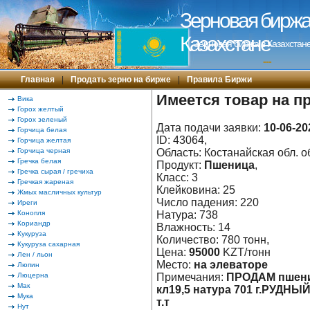
Зерновая биржа 
Казахстане
Зерновая биржа в Казахстане
---
Главная
|
Продать зерно на бирже
|
Правила Биржи
Имеется товар на п
Вика
Горох желтый
Горох зеленый
Дата подачи заявки:
10-06-20
Горчица белая
ID: 43064,
Горчица желтая
Горчица черная
Область: Костанайская обл. об
Гречка белая
Продукт:
Пшеница
,
Гречка сырая / гречиха
Класс: 3
Гречкая жареная
Клейковина: 25
Жмых масличных культур
Число падения: 220
Иреги
Конопля
Натура: 738
Кориандр
Влажность: 14
Кукуруза
Количество: 780 тонн,
Кукуруза сахарная
Цена:
95000
KZT/тонн
Лен / льон
Место:
на элеваторе
Люпин
Люцерна
Примечания:
ПРОДАМ пшениц
Мак
кл19,5 натура 701 г.РУДН
Мука
т.т
Нут