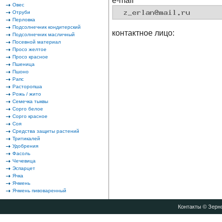
e-mail
Овес
Отруби
Перловка
Подсолнечник кондитерский
контактное лицо:
Подсолнечник масличный
Посевной материал
Просо желтое
Просо красное
Пшеница
Пшоно
Рапс
Расторопша
Рожь / жито
Семечка тыквы
Сорго белое
Сорго красное
Соя
Средства защиты растений
Тритикалей
Удобрения
Фасоль
Чечевица
Эспарцет
Ячка
Ячмень
Ячмень пивоваренный
Контакты
© Зерно