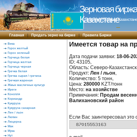
Зерновая биржа 
Казахстане
Зерновая биржа в Казахстане
---
Главная
|
Продать зерно на бирже
|
Правила Биржи
Имеется товар на п
Вика
Горох желтый
Горох зеленый
Дата подачи заявки:
18-06-20
Горчица белая
ID: 43105,
Горчица желтая
Горчица черная
Область: Северо-Казахстанска
Гречка белая
Продукт:
Лен / льон
,
Гречка сырая / гречиха
Количество: 5 тонн,
Гречкая жареная
Цена:
280000
KZT/тонн
Жмых масличных культур
Место:
на хозяйстве
Иреги
Конопля
Примечания:
Продам весенн
Кориандр
Валихановский район
Кукуруза
Кукуруза сахарная
Лен / льон
Если Вас заинтересовал это 
Люпин
Люцерна
Мак
Мука
Нут