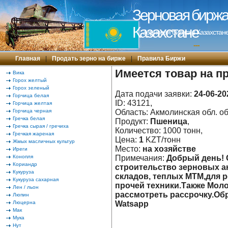
Зерновая биржа 
Казахстане
Зерновая биржа в Казахстане
---
Главная
|
Продать зерно на бирже
|
Правила Биржи
Имеется товар на п
Вика
Горох желтый
Горох зеленый
Дата подачи заявки:
24-06-20
Горчица белая
ID: 43121,
Горчица желтая
Горчица черная
Область: Акмолинская обл. об
Гречка белая
Продукт:
Пшеница
,
Гречка сырая / гречиха
Количество: 1000 тонн,
Гречкая жареная
Цена:
1
KZT/тонн
Жмых масличных культур
Место:
на хозяйстве
Иреги
Конопля
Примечания:
Добрый день! 
Кориандр
строительство зерновых а
Кукуруза
складов, теплых МТМ,для 
Кукуруза сахарная
прочей техники.Также Мо
Лен / льон
рассмотреть рассрочку.Об
Люпин
Люцерна
Watsapp
Мак
Мука
Нут