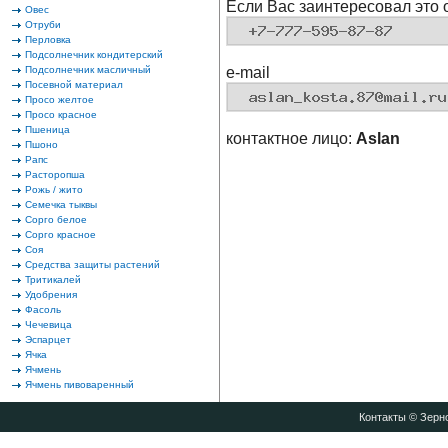
Если Вас заинтересовал это 
Овес
Отруби
Перловка
Подсолнечник кондитерский
Подсолнечник масличный
e-mail
Посевной материал
Просо желтое
Просо красное
Пшеница
контактное лицо:
Aslan
Пшоно
Рапс
Расторопша
Рожь / жито
Семечка тыквы
Сорго белое
Сорго красное
Соя
Средства защиты растений
Тритикалей
Удобрения
Фасоль
Чечевица
Эспарцет
Ячка
Ячмень
Ячмень пивоваренный
Контакты
© Зерно