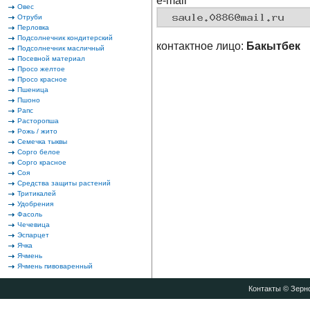
e-mail
Овес
Отруби
Перловка
Подсолнечник кондитерский
контактное лицо:
Бакытбек
Подсолнечник масличный
Посевной материал
Просо желтое
Просо красное
Пшеница
Пшоно
Рапс
Расторопша
Рожь / жито
Семечка тыквы
Сорго белое
Сорго красное
Соя
Средства защиты растений
Тритикалей
Удобрения
Фасоль
Чечевица
Эспарцет
Ячка
Ячмень
Ячмень пивоваренный
Контакты
© Зерно