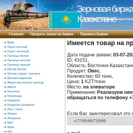
Зерновая биржа 
Казахстане
Зерновая биржа в Казахстане
---
Главная
|
Продать зерно на бирже
|
Правила Биржи
Имеется товар на п
Вика
Горох желтый
Горох зеленый
Дата подачи заявки:
03-07-20
Горчица белая
ID: 43151,
Горчица желтая
Горчица черная
Область: Восточно-Казахстанс
Гречка белая
Продукт:
Овес
,
Гречка сырая / гречиха
Количество: 60 тонн,
Гречкая жареная
Цена:
1
KZT/тонн
Жмых масличных культур
Место:
на элеваторе
Иреги
Конопля
Примечания:
Реализуем ове
Кориандр
обращаться по телефону +
Кукуруза
Кукуруза сахарная
Лен / льон
Если Вас заинтересовал это 
Люпин
Люцерна
Мак
Мука
Нут