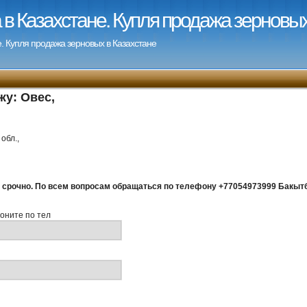
в Казахстане. Купля продажа зерновых
. Купля продажа зерновых в Казахстане
жу:
Овес
,
обл.,
н срочно. По всем вопросам обращаться по телефону +77054973999 Бакыт
оните по тел