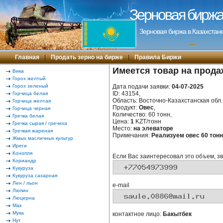
Зерновая биржа 
Зерновая биржа в Казахстане
---
Главная
|
Продать зерно на бирже
|
Правила Биржи
Имеется товар на прода
Вика
Горох желтый
Горох зеленый
Дата подачи заявки:
04-07-2025
ID: 43154,
Горчица белая
Область: Восточно-Казахстанская обл. 
Горчица желтая
Продукт:
Овес
,
Горчица черная
Количество: 60 тонн,
Гречка белая
Цена:
1
KZT/тонн
Гречка сырая / гречиха
Место:
на элеваторе
Гречкая жареная
Примечания:
Реализуем овес 60 тон
Жмых масличных культур
Иреги
Конопля
Если Вас заинтересовал это объем, зв
Кориандр
Кукуруза
Кукуруза сахарная
Лен / льон
e-mail
Люпин
Люцерна
Мак
Мука
контактное лицо:
Бакытбек
Нут