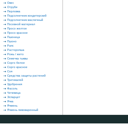
Овес
Отруби
Перловка
Подсолнечник кондитерский
Подсолнечник масличный
Посевной материал
Просо желтое
Просо красное
Пшеница
Пшоно
Рапс
Расторопша
Рожь / жито
Семечка тыквы
Сорго белое
Сорго красное
Соя
Средства защиты растений
Тритикалей
Удобрения
Фасоль
Чечевица
Эспарцет
Ячка
Ячмень
Ячмень пивоваренный