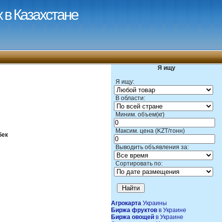
 в Казахстане
Я ищу
Я ищу:
В области:
Миним. объем(кг)
Максим. цена (KZT/тонн)
бек
Выводить объявления за:
Сортировать по:
Агрокарта
Украины
Биржа фруктов
в Украине
Биржа овощей
в Украине