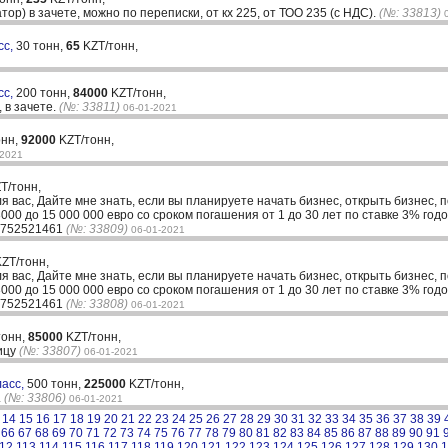
р) в зачете, можно по переписки, от кх 225, от ТОО 235 (с НДС).
(№: 33813)
сс,
30 тонн,
65
KZT/тонн,
сс,
200 тонн,
84000
KZT/тонн,
 в зачете.
(№: 33811)
06-01-2021
онн,
92000
KZT/тонн,
-2021
T/тонн,
ля вас, Дайте мне знать, если вы планируете начать бизнес, открыть бизнес, 
00 до 15 000 000 евро со сроком погашения от 1 до 30 лет по ставке 3% годо
33752521461
(№: 33809)
06-01-2021
ZT/тонн,
ля вас, Дайте мне знать, если вы планируете начать бизнес, открыть бизнес, 
00 до 15 000 000 евро со сроком погашения от 1 до 30 лет по ставке 3% годо
33752521461
(№: 33808)
06-01-2021
тонн,
85000
KZT/тонн,
ицу
(№: 33807)
06-01-2021
ласс,
500 тонн,
225000
KZT/тонн,
.
(№: 33806)
06-01-2021
14
15
16
17
18
19
20
21
22
23
24
25
26
27
28
29
30
31
32
33
34
35
36
37
38
39
66
67
68
69
70
71
72
73
74
75
76
77
78
79
80
81
82
83
84
85
86
87
88
89
90
91
12
113
114
115
116
117
118
119
120
121
122
123
124
125
126
127
128
129
130
1