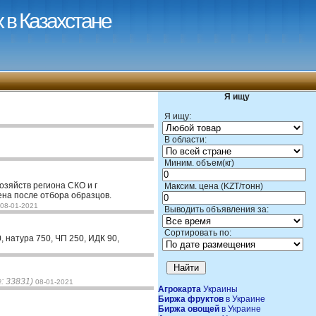
 в Казахстане
Я ищу
Я ищу:
В области:
Миним. объем(кг)
озяйств региона СКО и г
Максим. цена (KZT/тонн)
ена после отбора образцов.
08-01-2021
Выводить объявления за:
Сортировать по:
, натура 750, ЧП 250, ИДК 90,
: 33831)
08-01-2021
Агрокарта
Украины
Биржа фруктов
в Украине
Биржа овощей
в Украине