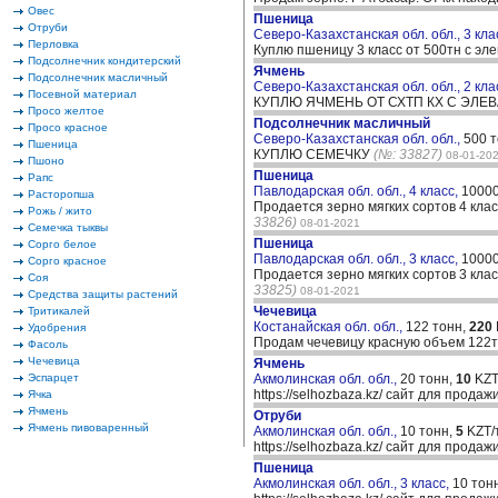
Овес
Пшеница
Отруби
Северо-Казахстанская обл. обл., 3 кла
Перловка
Куплю пшеницу 3 класс от 500тн с эл
Подсолнечник кондитерский
Ячмень
Подсолнечник масличный
Северо-Казахстанская обл. обл., 2 кла
Посевной материал
КУПЛЮ ЯЧМЕНЬ ОТ СХТП КХ С ЭЛЕВ
Просо желтое
Подсолнечник масличный
Просо красное
Северо-Казахстанская обл. обл.,
500 
Пшеница
КУПЛЮ СЕМЕЧКУ
(№: 33827)
08-01-20
Пшоно
Пшеница
Рапс
Павлодарская обл. обл., 4 класс,
10000
Расторопша
Продается зерно мягких сортов 4 кла
Рожь / жито
33826)
08-01-2021
Семечка тыквы
Пшеница
Сорго белое
Павлодарская обл. обл., 3 класс,
10000
Сорго красное
Продается зерно мягких сортов 3 кла
Соя
33825)
08-01-2021
Средства защиты растений
Чечевица
Тритикалей
Костанайская обл. обл.,
122 тонн,
220
Удобрения
Продам чечевицу красную объем 122т
Фасоль
Чечевица
Ячмень
Эспарцет
Акмолинская обл. обл.,
20 тонн,
10
KZT
https://selhozbaza.kz/ сайт для прод
Ячка
Ячмень
Отруби
Ячмень пивоваренный
Акмолинская обл. обл.,
10 тонн,
5
KZT/
https://selhozbaza.kz/ сайт для прод
Пшеница
Акмолинская обл. обл., 3 класс,
10 тон