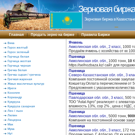
Зерновая биржа 
Зерновая биржа в Казахстане
---
Главная
|
Продать зерно на бирже
|
Правила Биржи
Ячмень
Вика
Акмолинская обл. обл., 2 класс,
1000 т
Горох желтый
Продаём ячмень с хозяйства от кх 10
Горох зеленый
Пшеница
Горчица белая
Акмолинская обл. обл.,
1000 тонн,
10
K
Горчица желтая
https://selhozbaza.kz/ сайт для прод
Горчица черная
Гречка белая
Пшеница
Гречка сырая / гречиха
Северо-Казахстанская обл. обл., 3 кла
Компания постоянной основе закупает
Гречкая жареная
Кокшетау.Оплата перечислением от 50
Жмых масличных культур
Предложения с указанием количеств
Иреги
Конопля
Пшеница
Кориандр
Павлодарская обл. обл., 3 класс,
500 т
ТОО "Astal Agro" реализует с элевато
Кукуруза
влажность 13%, сор 2% , цена с НДС,
Кукуруза сахарная
Лен / льон
Пшеница
Люпин
Акмолинская обл. обл.,
5000 тонн,
900
Люцерна
Компания на постоянной основе закупа
Мак
Пшеница
Мука
Акмолинская обл. обл., 3 класс,
172 то
Нут
Продам зерно. Г Атбасар. От кх нахо