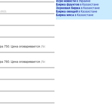
Агро новости
в Украине
Биржа фруктов
в Казахстане
Зерновая биржа
в Казахстане
Биржа овощей
в Казахстане
-2021
Биржа мяса
в Казахстане
.
ура 750. Цена оговаривается
(№:
ура 760. Цена оговаривается
(№: