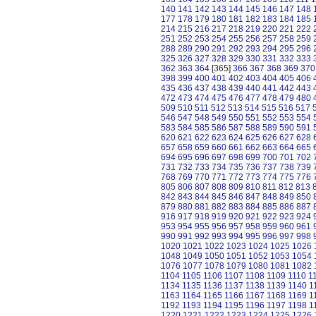
140
141
142
143
144
145
146
147
148
177
178
179
180
181
182
183
184
185
214
215
216
217
218
219
220
221
222
251
252
253
254
255
256
257
258
259
288
289
290
291
292
293
294
295
296
325
326
327
328
329
330
331
332
333
362
363
364
[365]
366
367
368
369
370
398
399
400
401
402
403
404
405
406
435
436
437
438
439
440
441
442
443
472
473
474
475
476
477
478
479
480
509
510
511
512
513
514
515
516
517
546
547
548
549
550
551
552
553
554
583
584
585
586
587
588
589
590
591
620
621
622
623
624
625
626
627
628
657
658
659
660
661
662
663
664
665
694
695
696
697
698
699
700
701
702
731
732
733
734
735
736
737
738
739
768
769
770
771
772
773
774
775
776
805
806
807
808
809
810
811
812
813
842
843
844
845
846
847
848
849
850
879
880
881
882
883
884
885
886
887
916
917
918
919
920
921
922
923
924
953
954
955
956
957
958
959
960
961
990
991
992
993
994
995
996
997
998
1020
1021
1022
1023
1024
1025
1026
1048
1049
1050
1051
1052
1053
1054
1076
1077
1078
1079
1080
1081
1082
1104
1105
1106
1107
1108
1109
1110
1
1134
1135
1136
1137
1138
1139
1140
1
1163
1164
1165
1166
1167
1168
1169
1
1192
1193
1194
1195
1196
1197
1198
1
1220
1221
1222
1223
1224
1225
1226