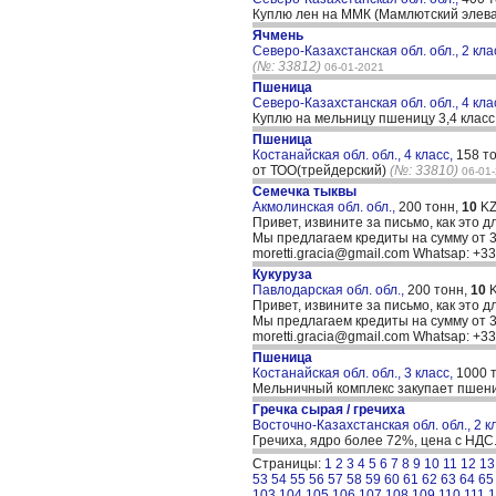
Куплю лен на ММК (Мамлютский элевато
Ячмень
Северо-Казахстанская обл. обл., 2 кла
(№: 33812)
06-01-2021
Пшеница
Северо-Казахстанская обл. обл., 4 кла
Куплю на мельницу пшеницу 3,4 класс,
Пшеница
Костанайская обл. обл., 4 класс,
158 т
от ТОО(трейдерский)
(№: 33810)
06-01
Семечка тыквы
Акмолинская обл. обл.,
200 тонн,
10
KZ
Привет, извините за письмо, как это д
Мы предлагаем кредиты на сумму от 30
moretti.gracia@gmail.com Whatsap: +
Кукуруза
Павлодарская обл. обл.,
200 тонн,
10
K
Привет, извините за письмо, как это д
Мы предлагаем кредиты на сумму от 30
moretti.gracia@gmail.com Whatsap: +
Пшеница
Костанайская обл. обл., 3 класс,
1000 
Мельничный комплекс закупает пшен
Гречка сырая / гречиха
Восточно-Казахстанская обл. обл., 2 к
Гречиха, ядро более 72%, цена с НДС
Страницы:
1
2
3
4
5
6
7
8
9
10
11
12
13
53
54
55
56
57
58
59
60
61
62
63
64
65
103
104
105
106
107
108
109
110
111
1