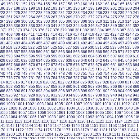
149
150
151
152
153
154
155
156
157
158
159
160
161
162
163
164
165
166
16
186
187
188
189
190
191
192
193
194
195
196
197
198
199
200
201
202
203
20
223
224
225
226
227
228
229
230
231
232
233
234
235
236
237
238
239
240
24
260
261
262
263
264
265
266
267
268
269
270
271
272
273
274
275
276
277
27
297
298
299
300
301
302
303
304
305
306
307
308
309
310
311
312
313
314
315
334
335
336
337
338
339
340
341
342
343
344
345
346
347
348
349
350
351
35
371
372
373
374
375
376
377
378
379
380
381
382
383
384
385
386
387
388
38
407
408
409
410
411
412
413
414
415
416
417
418
419
420
421
422
423
424
425
444
445
446
447
448
449
450
451
452
453
454
455
456
457
458
459
460
461
46
481
482
483
484
485
486
487
488
489
490
491
492
493
494
495
496
497
498
49
518
519
520
521
522
523
524
525
526
527
528
529
530
531
532
533
534
535
536
555
556
557
558
559
560
561
562
563
564
565
566
567
568
569
570
571
572
57
592
593
594
595
596
597
598
599
600
601
602
603
604
605
606
607
608
609
61
629
630
631
632
633
634
635
636
637
638
639
640
641
642
643
644
645
646
64
666
667
668
669
670
671
672
673
674
675
676
677
678
679
680
681
682
683
68
703
704
705
706
707
708
709
710
711
712
713
714
715
716
717
718
719
720
721
740
741
742
743
744
745
746
747
748
749
750
751
752
753
754
755
756
757
75
777
778
779
780
781
782
783
784
785
786
787
788
789
790
791
792
793
794
79
814
815
816
817
818
819
820
821
822
823
824
825
826
827
828
829
830
831
832
851
852
853
854
855
856
857
858
859
860
861
862
863
864
865
866
867
868
86
888
889
890
891
892
893
894
895
896
897
898
899
900
901
902
903
904
905
90
925
926
927
928
929
930
931
932
933
934
935
936
937
938
939
940
941
942
94
962
963
964
965
966
967
968
969
970
971
972
973
974
975
976
977
978
979
98
999
1000
1001
1002
1003
1004
1005
1006
1007
1008
1009
1010
1011
1012
101
1027
1028
1029
1030
1031
1032
1033
1034
1035
1036
1037
1038
1039
1040
10
1055
1056
1057
1058
1059
1060
1061
1062
1063
1064
1065
1066
1067
1068
10
1083
1084
1085
1086
1087
1088
1089
1090
1091
1092
1093
1094
1095
1096
10
111
1112
1113
1114
1115
1116
1117
1118
1119
1120
1121
1122
1123
1124
1125
11
141
1142
1143
1144
1145
1146
1147
1148
1149
1150
1151
1152
1153
1154
1155
1
170
1171
1172
1173
1174
1175
1176
1177
1178
1179
1180
1181
1182
1183
1184
1
199
1200
1201
1202
1203
1204
1205
1206
1207
1208
1209
1210
1211
1212
121
1227
1228
1229
1230
1231
1232
1233
1234
1235
1236
1237
1238
1239
1240
12