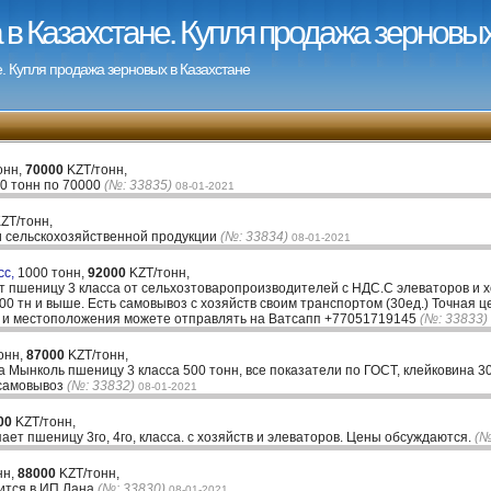
в Казахстане. Купля продажа зерновых
. Купля продажа зерновых в Казахстане
онн,
70000
KZT/тонн,
00 тонн по 70000
(№: 33835)
08-01-2021
ZT/тонн,
ажи сельскохозяйственной продукции
(№: 33834)
08-01-2021
сс,
1000 тонн,
92000
KZT/тонн,
 пшеницу 3 класса от сельхозтоваропроизводителей с НДС.С элеваторов и х
0 тн и выше. Есть самовывоз с хозяйств своим транспортом (30ед.) Точная ц
а и местоположения можете отправлять на Ватсапп +77051719145
(№: 33833)
онн,
87000
KZT/тонн,
ра Мынколь пшеницу 3 класса 500 тонн, все показатели по ГОСТ, клейковина 30
 самовывоз
(№: 33832)
08-01-2021
00
KZT/тонн,
ет пшеницу 3го, 4го, класса. с хозяйств и элеваторов. Цены обсуждаются.
(№
нн,
88000
KZT/тонн,
дится в ИП Лана
(№: 33830)
08-01-2021