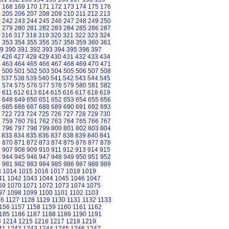
7
168
169
170
171
172
173
174
175
176
4
205
206
207
208
209
210
211
212
213
1
242
243
244
245
246
247
248
249
250
8
279
280
281
282
283
284
285
286
287
316
317
318
319
320
321
322
323
324
2
353
354
355
356
357
358
359
360
361
9
390
391
392
393
394
395
396
397
426
427
428
429
430
431
432
433
434
2
463
464
465
466
467
468
469
470
471
9
500
501
502
503
504
505
506
507
508
537
538
539
540
541
542
543
544
545
3
574
575
576
577
578
579
580
581
582
0
611
612
613
614
615
616
617
618
619
7
648
649
650
651
652
653
654
655
656
4
685
686
687
688
689
690
691
692
693
722
723
724
725
726
727
728
729
730
8
759
760
761
762
763
764
765
766
767
5
796
797
798
799
800
801
802
803
804
833
834
835
836
837
838
839
840
841
9
870
871
872
873
874
875
876
877
878
6
907
908
909
910
911
912
913
914
915
3
944
945
946
947
948
949
950
951
952
0
981
982
983
984
985
986
987
988
989
3
1014
1015
1016
1017
1018
1019
41
1042
1043
1044
1045
1046
1047
69
1070
1071
1072
1073
1074
1075
97
1098
1099
1100
1101
1102
1103
26
1127
1128
1129
1130
1131
1132
1133
156
1157
1158
1159
1160
1161
1162
185
1186
1187
1188
1189
1190
1191
3
1214
1215
1216
1217
1218
1219
41
1242
1243
1244
1245
1246
1247