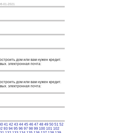
06-01-2021
построить дом или вам нужен кредит.
вых. электронная почта:
построить дом или вам нужен кредит.
вых. электронная почта:
40
41
42
43
44
45
46
47
48
49
50
51
52
92
93
94
95
96
97
98
99
100
101
102
31
132
133
134
135
136
137
138
139