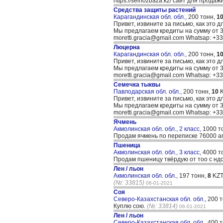
https://selhozbaza.kz/ сайт для прод
Средства защиты растений
Карагандинская обл. обл.,
200 тонн,
1
Привет, извините за письмо, как это д
Мы предлагаем кредиты на сумму от 30
moretti.gracia@gmail.com Whatsap: +
Люцерна
Карагандинская обл. обл.,
200 тонн,
1
Привет, извините за письмо, как это д
Мы предлагаем кредиты на сумму от 30
moretti.gracia@gmail.com Whatsap: +
Семечка тыквы
Павлодарская обл. обл.,
200 тонн,
10
K
Привет, извините за письмо, как это д
Мы предлагаем кредиты на сумму от 30
moretti.gracia@gmail.com Whatsap: +
Ячмень
Акмолинская обл. обл., 2 класс,
1000 т
Продам ячмень по переписке 76000 аг
Пшеница
Акмолинская обл. обл., 3 класс,
4000 т
Продам пшеницу твёрдую от тоо с ндс 
Лен / льон
Акмолинская обл. обл.,
197 тонн,
8
KZT
(№: 33815)
06-01-2021
Соя
Северо-Казахстанская обл. обл.,
200 
Куплю сою.
(№: 33814)
06-01-2021
Лен / льон
Северо-Казахстанская обл. обл.,
400 