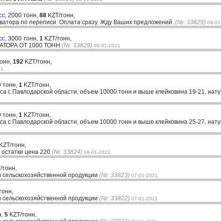
сс,
2000 тонн,
88
KZT/тонн,
еватора по переписи. Оплата сразу. Жду Ваших предложений.
(№: 33829)
08-01
сс,
3000 тонн,
1
KZT/тонн,
АТОРА ОТ 1000 ТОНН
(№: 33828)
08-01-2021
тонн,
192
KZT/тонн,
21
 тонн,
1
KZT/тонн,
сса с Павлодарской области, объем 10000 тонн и выше клейковина 19-21, нат
 тонн,
1
KZT/тонн,
сса с Павлодарской области, объем 10000 тонн и выше клейковина 25-27, нат
KZT/тонн,
 остатки цена 220
(№: 33824)
08-01-2021
/тонн,
ажи сельскохозяйственной продукции
(№: 33823)
07-01-2021
тонн,
ажи сельскохозяйственной продукции
(№: 33822)
07-01-2021
н,
5
KZT/тонн,