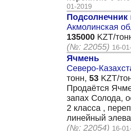
01-2019
Подсолнечник
Акмолинская об
135000
KZT/тон
(№: 22055)
16-01
Ячмень
Северо-Казахста
тонн,
53
KZT/тон
Продаётся Ячме
запах Солода, 
2 класса , пере
линейный элева
(№: 22054)
16-01