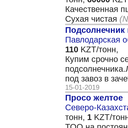
Качественная п
Сухая чистая
(№
Подсолнечник
Павлодарская о
110
KZT/тонн,
Купим срочно с
подсолнечника.
под завоз в зач
15-01-2019
Просо желтое
Северо-Казахста
тонн,
1
KZT/тонн
ТОО на постоян