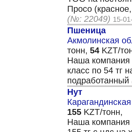
Просо (красное,
(№: 22049)
15-01
Пшеница
Акмолинская обл
тонн,
54
KZT/тон
Наша компания 
класс по 54 тг н
подработанный
Нут
Карагандинская 
155
KZT/тонн,
Наша компания 
155 тг с ндс на 