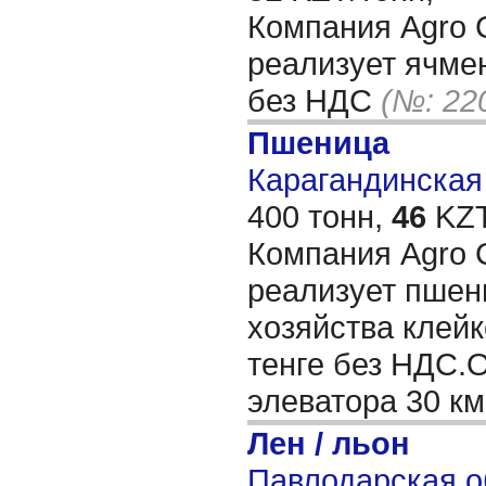
Компания Agro C
реализует ячмен
без НДС
(№: 22
Пшеница
Карагандинская 
400 тонн,
46
KZT
Компания Agro C
реализует пшени
хозяйства клейк
тенге без НДС.О
элеватора 30 к
Лен / льон
Павлодарская о