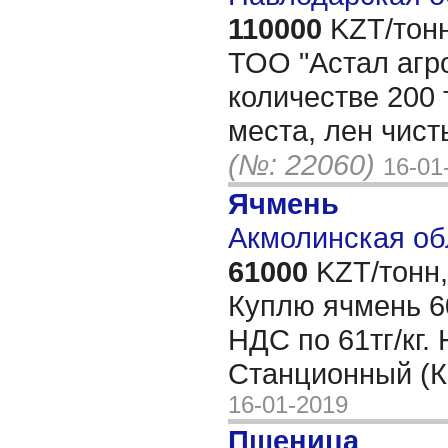
110000
KZT/тонн
ТОО "Астал агро
количестве 200 
места, лен чист
(№: 22060)
16-01
Ячмень
Акмолинская об
61000
KZT/тонн,
Куплю ячмень 60
НДС по 61тг/кг.
Станционный (К
16-01-2019
Пшеница