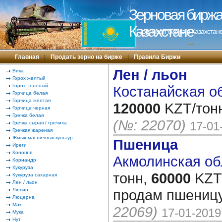
Зерновая биржа 
Казахстане
Зерновая биржа в Казахстане
---
Главная
|
Продать зерно на бирже
|
Правила Биржи
Лен / льон
Вика
Горох желтый
Горох зеленый
Костанайская об
Горчица белая
Горчица желтая
120000
KZT/тон
Горчица черная
Гречка белая
(№: 22070)
17-01
Гречка сырая / гречиха
Гречкая жареная
Жмых масличных культур
Пшеница
Иреги
Конопля
Акмолинская обл
Кориандр
Кукуруза
тонн,
60000
KZT/
Кукуруза сахарная
Лен / льон
Люпин
продам пшеницу
Люцерна
Мак
22069)
17-01-2019
Мука
Нут