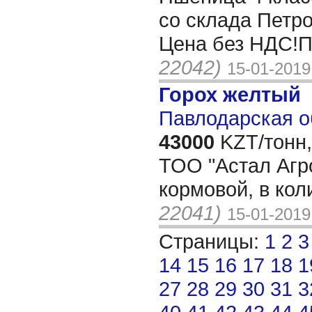
со склада Петр
Цена без НДС!П
22042)
15-01-2019
Горох желтый
Павлодарская о
43000
KZT/тонн,
ТОО "Астал Агро
кормовой, в кол
22041)
15-01-2019
Страницы:
1
2
3
14
15
16
17
18
1
27
28
29
30
31
3