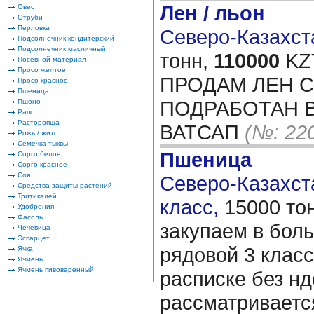
Лен / льон
Овес
Отруби
Перловка
Северо-Казахста
Подсолнечник кондитерский
Подсолнечник масличный
тонн,
110000
KZT
Посевной материал
Просо желтое
ПРОДАМ ЛЕН С
Просо красное
Пшеница
ПОДРАБОТАН 
Пшоно
Рапс
Расторопша
ВАТСАП
(№: 22
Рожь / жито
Семечка тыквы
Пшеница
Сорго белое
Сорго красное
Соя
Северо-Казахста
Средства защиты растений
Тритикалей
класс,
15000 то
Удобрения
Фасоль
закупаем в бол
Чечевица
Эспарцет
рядовой 3 класс
Ячка
Ячмень
Ячмень пивоваренный
расписке без нд
рассматривается