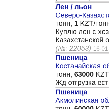
Лен / льон
Северо-Казахста
тонн,
1
KZT/тонн
Куплю лен с хо
Казахстанской 
(№: 22053)
16-01
Пшеница
Костанайская об
тонн,
63000
KZT/
Жд отгрузка ес
Пшеница
Акмолинская обл
тонн,
60000
KZT/