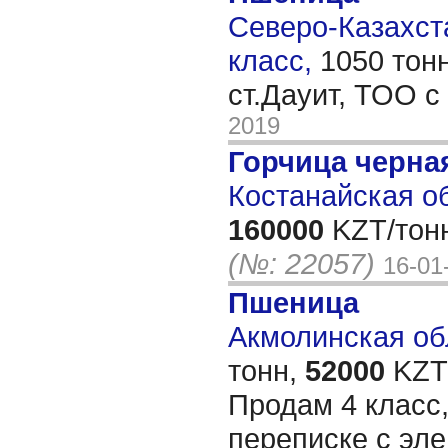
Северо-Казахста
класс,
1050 тон
ст.Дауит, ТОО 
2019
Горчица черна
Костанайская об
160000
KZT/тон
(№: 22057)
16-01
Пшеница
Акмолинская обл
тонн,
52000
KZT/
Продам 4 класс,
переписке с эл