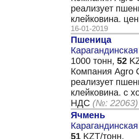
реализует пшени
клейковина. це
16-01-2019
Пшеница
Карагандинская 
1000 тонн,
52
KZ
Компания Agro C
реализует пшени
клейковина. с х
НДС
(№: 22063)
Ячмень
Карагандинская 
51
KZT/тонн,