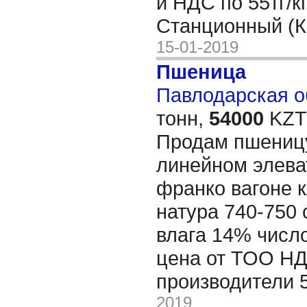
и НДС по 55тг/к
Станционный (К
15-01-2019
Пшеница
Павлодарская об
тонн,
54000
KZT/
Продам пшеницу
линейном элева
франко вагоне 
натура 740-750 
влага 14% числ
цена от ТОО НД
производители 
2019