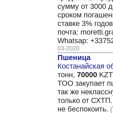
сумму от 3000 д
сроком погашени
ставке 3% годов
почта: moretti.g
Whatsap: +337
03-2020
Пшеница
Костанайская об
тонн,
70000
KZT/
ТОО закупает пш
так же некласс
только от СХТП
не беспокоить.