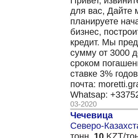
Привет, извинит
для вас, Дайте 
планируете нача
бизнес, построи
кредит. Мы пре
сумму от 3000 д
сроком погашени
ставке 3% годов
почта: moretti.g
Whatsap: +337
03-2020
Чечевица
Северо-Казахста
тонн,
10
KZT/тон