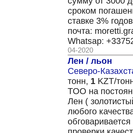
сумму от 3000 д
сроком погашени
ставке 3% годов
почта: moretti.g
Whatsap: +337
04-2020
Лен / льон
Северо-Казахста
тонн,
1
KZT/тонн
ТОО на постоян
Лен ( золотисты
любого качества
обговаривается 
проверки качес