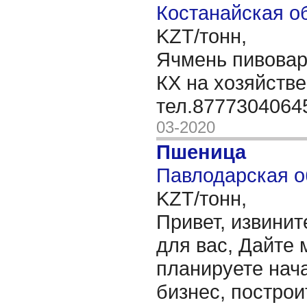
Костанайская об
KZT/тонн,
Ячмень пивовар
КХ на хозяйстве
тел.8777304064
03-2020
Пшеница
Павлодарская о
KZT/тонн,
Привет, извинит
для вас, Дайте 
планируете нача
бизнес, построи