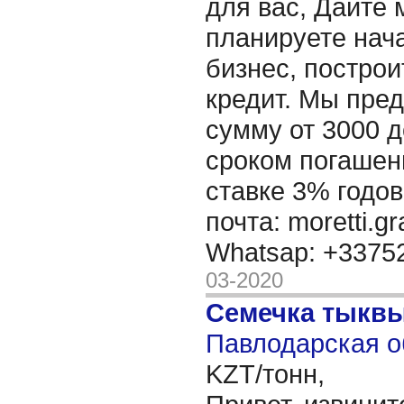
для вас, Дайте 
планируете нача
бизнес, построи
кредит. Мы пре
сумму от 3000 д
сроком погашени
ставке 3% годов
почта: moretti.g
Whatsap: +337
03-2020
Семечка тыкв
Павлодарская о
KZT/тонн,