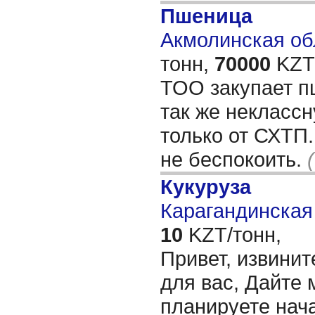
Пшеница
Акмолинская обл
тонн,
70000
KZT/
ТОО закупает пш
так же некласс
только от СХТП
не беспокоить.
Кукуруза
Карагандинская 
10
KZT/тонн,
Привет, извинит
для вас, Дайте 
планируете нача