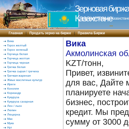
Зерновая биржа 
Казахстане
Зерновая биржа в Казахстане
---
Главная
|
Продать зерно на бирже
|
Правила Биржи
Вика
Вика
Горох желтый
Горох зеленый
Акмолинская об
Горчица белая
Горчица желтая
KZT/тонн,
Горчица черная
Гречка белая
Привет, извинит
Гречка сырая / гречиха
Гречкая жареная
для вас, Дайте 
Жмых масличных культур
Иреги
Конопля
планируете нача
Кориандр
Кукуруза
бизнес, построи
Кукуруза сахарная
Лен / льон
кредит. Мы пре
Люпин
Люцерна
сумму от 3000 д
Мак
Мука
Нут