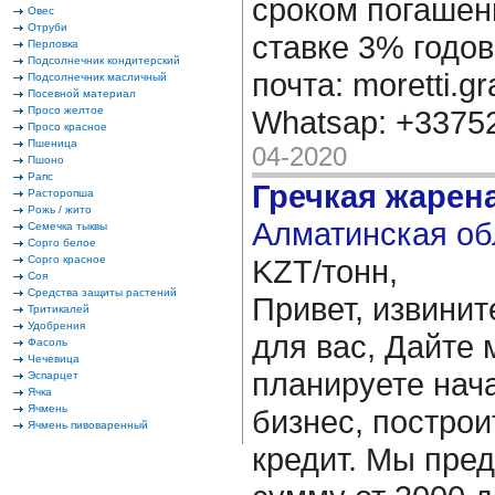
сроком погашени
Овес
Отруби
ставке 3% годов
Перловка
Подсолнечник кондитерский
почта: moretti.g
Подсолнечник масличный
Посевной материал
Просо желтое
Whatsap: +337
Просо красное
Пшеница
04-2020
Пшоно
Рапс
Гречкая жарен
Расторопша
Рожь / жито
Алматинская об
Семечка тыквы
Сорго белое
Сорго красное
KZT/тонн,
Соя
Средства защиты растений
Привет, извинит
Тритикалей
Удобрения
для вас, Дайте 
Фасоль
Чечевица
планируете нача
Эспарцет
Ячка
Ячмень
бизнес, построи
Ячмень пивоваренный
кредит. Мы пре