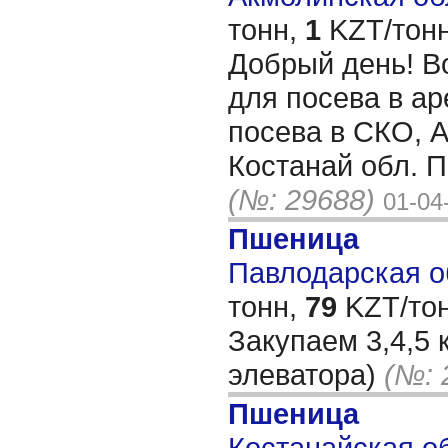
тонн,
1
KZT/тонн
Добрый день! В
для посева в ар
посева в СКО, А
Костанай обл. 
(№: 29688)
01-04
Пшеница
Павлодарская об
тонн,
79
KZT/тон
Закупаем 3,4,5 
элеватора)
(№: 
Пшеница
Костанайская об