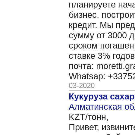
планируете нача
бизнес, построи
кредит. Мы пре
сумму от 3000 д
сроком погашени
ставке 3% годов
почта: moretti.g
Whatsap: +337
03-2020
Кукуруза саха
Алматинская об
KZT/тонн,
Привет, извинит