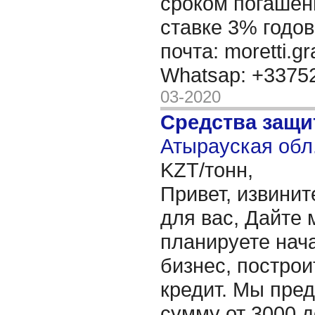
сроком погашени
ставке 3% годов
почта: moretti.g
Whatsap: +337
03-2020
Средства защи
Атырауская обл.
KZT/тонн,
Привет, извинит
для вас, Дайте 
планируете нача
бизнес, построи
кредит. Мы пре
сумму от 3000 д