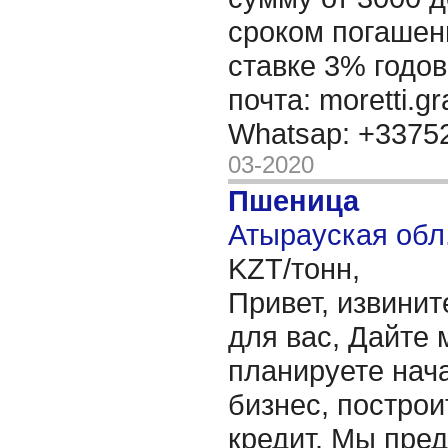
сроком погашени
ставке 3% годов
почта: moretti.g
Whatsap: +337
03-2020
Пшеница
Атырауская обл.
KZT/тонн,
Привет, извинит
для вас, Дайте 
планируете нача
бизнес, построи
кредит. Мы пре