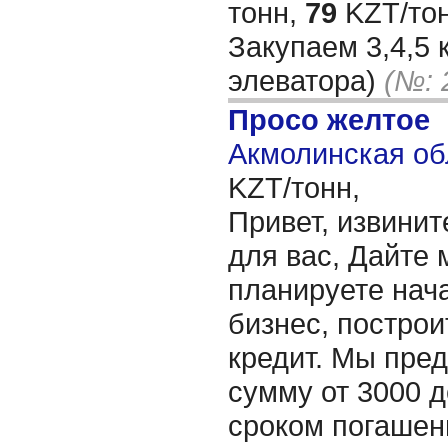
тонн,
79
KZT/тон
Закупаем 3,4,5 
элеватора)
(№: 
Просо желтое
Акмолинская об
KZT/тонн,
Привет, извинит
для вас, Дайте 
планируете нача
бизнес, построи
кредит. Мы пре
сумму от 3000 д
сроком погашени