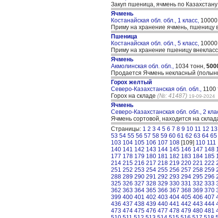
Закуп пшеница, ячмень по Казахстан
Ячмень
Костанайская обл. обл., 1 класс,
10000
Приму на хранение ячмень, пшеницу вн
Пшеница
Костанайская обл. обл., 5 класс,
10000
Приму на хранение пшеницу внеклассн
Ячмень
Акмолинская обл. обл.,
1034 тонн,
500
Продается Ячмень некласный (полынь)
Горох желтый
Северо-Казахстанская обл. обл.,
1100
Горох на складе
(№: 41487)
19-09-2024
Ячмень
Северо-Казахстанская обл. обл., 2 кла
Ячмень сортовой, находится на склад
Страницы:
1
2
3
4
5
6
7
8
9
10
11
12
13
53
54
55
56
57
58
59
60
61
62
63
64
65
103
104
105
106
107
108
[109]
110
111
140
141
142
143
144
145
146
147
148
177
178
179
180
181
182
183
184
185
214
215
216
217
218
219
220
221
222
251
252
253
254
255
256
257
258
259
288
289
290
291
292
293
294
295
296
325
326
327
328
329
330
331
332
333
362
363
364
365
366
367
368
369
370
399
400
401
402
403
404
405
406
407
436
437
438
439
440
441
442
443
444
473
474
475
476
477
478
479
480
481
510
511
512
513
514
515
516
517
518