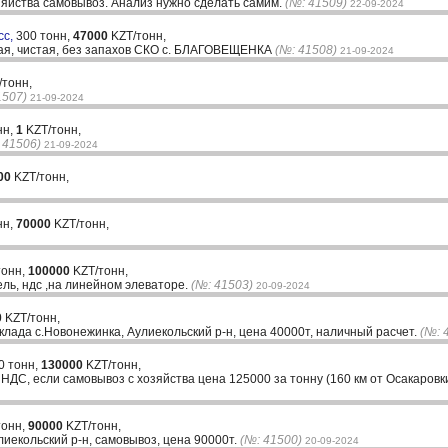
зяйства самовывоз. Анализ нужно сделать самим.
(№: 41509)
22-09-2024
сс,
300 тонн,
47000
KZT/тонн,
хая, чистая, без запахов СКО с. БЛАГОВЕЩЕНКА
(№: 41508)
21-09-2024
тонн,
1507)
21-09-2024
нн,
1
KZT/тонн,
 41506)
21-09-2024
00
KZT/тонн,
нн,
70000
KZT/тонн,
тонн,
100000
KZT/тонн,
ль, ндс ,на линейном элеваторе.
(№: 41503)
20-09-2024
0
KZT/тонн,
склада с.Новонежинка, Аулиекольский р-н, цена 40000т, наличный расчет.
(№: 
0 тонн,
130000
KZT/тонн,
с НДС, если самовывоз с хозяйства цена 125000 за тонну (160 км от Осакаров
тонн,
90000
KZT/тонн,
лиекольский р-н, самовывоз, цена 90000т.
(№: 41500)
20-09-2024