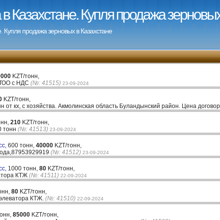
в Казахстане. Купля продажа зерновых
. Купля продажа зерновых в Казахстане
0000
KZT/тонн,
, ТОО с НДС
(№: 41515)
23-09-2024
0
KZT/тонн,
нн от кх, с хозяйства. Акмолинская область Буландынский район. Цена догово
онн,
210
KZT/тонн,
0 тонн
(№: 41513)
23-09-2024
сс,
600 тонн,
40000
KZT/тонн,
лода,87953929919
(№: 41512)
23-09-2024
сс,
1000 тонн,
80
KZT/тонн,
ватора КТЖ
(№: 41511)
22-09-2024
онн,
80
KZT/тонн,
 элеватора КТЖ.
(№: 41510)
22-09-2024
тонн,
85000
KZT/тонн,