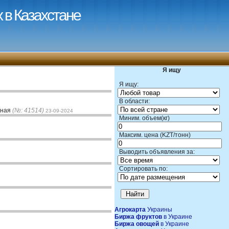
 в Казахстане
Я ищу
Я ищу:
В области:
рная
(№: 41514)
23-09-2024
Миним. объем(кг)
Максим. цена (KZT/тонн)
Выводить объявления за:
Сортировать по:
Агрокарта
Украины
Биржа фруктов
в Украине
Биржа овощей
в Украине