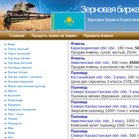
Зерновая биржа 
Зерновая биржа в Казахстане
---
Главная
|
Продать зерно на бирже
|
Правила Биржи
Ячмень
Вика
Карагандинская обл. обл.,
180 тонн,
5
Горох желтый
Продам ячмень, сухой, чистый, 2024г
Горох зеленый
Ячмень
Горчица белая
Акмолинская обл. обл.,
400 тонн,
4500
Горчица желтая
Продам ячмень, в колличестве 400 то
Горчица черная
Гречка белая
Пшеница
Гречка сырая / гречиха
Костанайская обл. обл., 3 класс,
280 т
Цена дап сарыагаш 3 класса 210$, 28
Гречкая жареная
Жмых масличных культур
Пшеница
Иреги
Северо-Казахстанская обл. обл., 5 кла
Конопля
Пшеница мягкая фуражная ,запах со
Кориандр
Пшеница
Кукуруза
Северо-Казахстанская обл. обл., 3 кла
Кукуруза сахарная
Закупаем пшеницу 1000+ тонн с эле
Лен / льон
Пшеница
Люпин
Акмолинская обл. обл., 3 класс,
1000 т
Люцерна
Компания купит пшеницу 1000 тонн с
Мак
Пшеница
Мука
Северо-Казахстанская обл. обл.,
500 
Нут