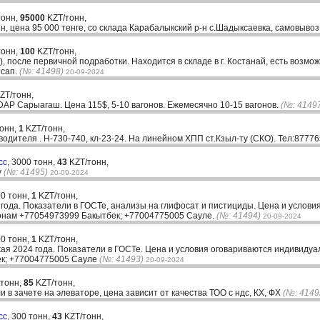
тонн,
95000
KZT/тонн,
н, цена 95 000 тенге, со склада Карабалыкский р-н с.Шадыксаевка, самовывоз
тонн,
100
KZT/тонн,
 после первичной подработки. Находится в складе в г. Костанай, есть возмож
тсап.
(№: 41498)
20-09-2024
ZT/тонн,
AP Сарыагаш. Цена 115$, 5-10 вагонов. Ежемесячно 10-15 вагонов.
(№: 4149
тонн,
1
KZT/тонн,
водителя . Н-730-740, кл-23-24. На линейном ХПП ст.Кзыл-ту (СКО). Тел:877
сс,
3000 тонн,
43
KZT/тонн,
у
(№: 41495)
20-09-2024
0 тонн,
1
KZT/тонн,
 года. Показатели в ГОСТе, анализы на глифосат и пистициды. Цена и услови
онам +77054973999 Бакытбек; +77004775005 Сауле.
(№: 41494)
20-09-2024
0 тонн,
1
KZT/тонн,
жая 2024 года. Показатели в ГОСТе. Цена и условия оговариваются индивиду
к; +77004775005 Сауле
(№: 41493)
20-09-2024
 тонн,
85
KZT/тонн,
и в зачете на элеваторе, цена зависит от качества ТОО с ндс, КХ, ФХ
(№: 4149
сс,
300 тонн,
43
KZT/тонн,