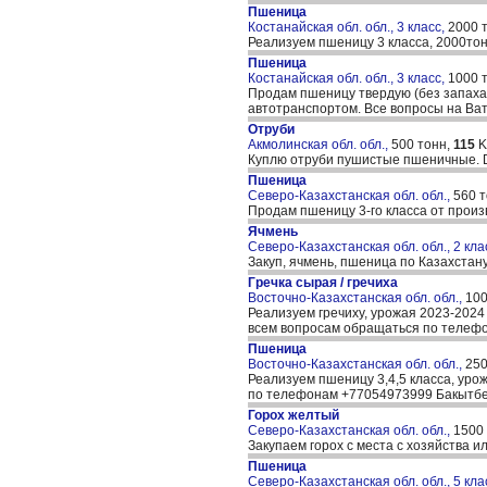
Пшеница
Костанайская обл. обл., 3 класс,
2000 
Реализуем пшеницу 3 класса, 2000тон
Пшеница
Костанайская обл. обл., 3 класс,
1000 
Продам пшеницу твердую (без запаха),
автотранспортом. Все вопросы на Ва
Отруби
Акмолинская обл. обл.,
500 тонн,
115
K
Куплю отруби пушистые пшеничные. D
Пшеница
Северо-Казахстанская обл. обл.,
560 
Продам пшеницу 3-го класса от произ
Ячмень
Северо-Казахстанская обл. обл., 2 кла
Закуп, ячмень, пшеница по Казахстан
Гречка сырая / гречиха
Восточно-Казахстанская обл. обл.,
100
Реализуем гречиху, урожая 2023-2024
всем вопросам обращаться по телеф
Пшеница
Восточно-Казахстанская обл. обл.,
250
Реализуем пшеницу 3,4,5 класса, уро
по телефонам +77054973999 Бакытбе
Горох желтый
Северо-Казахстанская обл. обл.,
1500
Закупаем горох с места с хозяйства ил
Пшеница
Северо-Казахстанская обл. обл., 5 кла