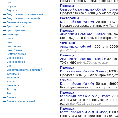
Продаю пшеницу твердого сорта с хо
Овес
Пшеница
Отруби
Северо-Казахстанская обл. обл., 5 кла
Перловка
Продам с места пшеницу 5 класса су
Подсолнечник кондитерский
Расторопша
Подсолнечник масличный
Костанайская обл. обл.,
20 тонн,
1
KZT/
Посевной материал
Продам расторопшу пятнистую
(№: 4
Просо желтое
Просо красное
Пшеница
Акмолинская обл. обл., 5 класс,
392 то
Пшеница
Без НДС, на линейном элеваторе.
(№:
Пшоно
Рапс
Чечевица
Расторопша
Акмолинская обл. обл.,
200 тонн,
2000
Рожь / жито
(№: 41505)
20-09-2024
Семечка тыквы
Пшеница
Сорго белое
Акмолинская обл. обл., 4 класс,
429 то
Сорго красное
ТОО с НДС
(№: 41504)
20-09-2024
Соя
Пшеница
Средства защиты растений
Костанайская обл. обл., 3 класс,
1000 
Тритикалей
Продам пшеницу 3 класс, производите
Удобрения
Ячмень
Фасоль
Костанайская обл. обл.,
50 тонн,
4000
Чечевица
Реализуем ячмень 50 тонн, сухой, со 
Эспарцет
Пшеница
Ячка
Карагандинская обл. обл., 3 класс,
700
Ячмень
Зерно 3 класс Hi Pro, производитель 
Ячмень пивоваренный
район
(№: 41501)
20-09-2024
Пшеница
Костанайская обл. обл., 3 класс,
1500 
Пшеница 3 класс, 1500 тонн, склад Ау