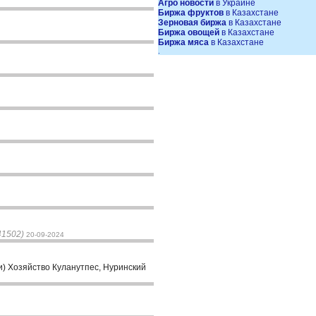
Агро новости
в Украине
Биржа фруктов
в Казахстане
Зерновая биржа
в Казахстане
Биржа овощей
в Казахстане
Биржа мяса
в Казахстане
.
41502)
20-09-2024
ки) Хозяйство Куланутпес, Нуринский