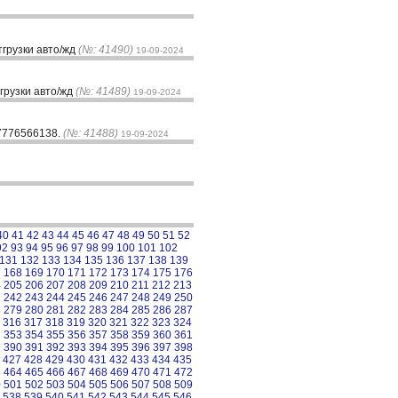
тгрузки авто/жд
(№: 41490)
19-09-2024
грузки авто/жд
(№: 41489)
19-09-2024
87776566138.
(№: 41488)
19-09-2024
40
41
42
43
44
45
46
47
48
49
50
51
52
92
93
94
95
96
97
98
99
100
101
102
131
132
133
134
135
136
137
138
139
7
168
169
170
171
172
173
174
175
176
4
205
206
207
208
209
210
211
212
213
1
242
243
244
245
246
247
248
249
250
8
279
280
281
282
283
284
285
286
287
316
317
318
319
320
321
322
323
324
2
353
354
355
356
357
358
359
360
361
9
390
391
392
393
394
395
396
397
398
427
428
429
430
431
432
433
434
435
3
464
465
466
467
468
469
470
471
472
0
501
502
503
504
505
506
507
508
509
538
539
540
541
542
543
544
545
546