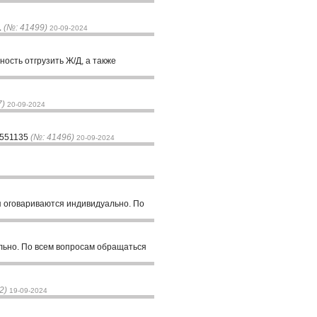
.
(№: 41499)
20-09-2024
ность отгрузить Ж/Д, а также
7)
20-09-2024
76551135
(№: 41496)
20-09-2024
я оговариваются индивидуально. По
ально. По всем вопросам обращаться
2)
19-09-2024