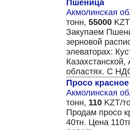
Пшеница
Акмолинская обл
тонн,
55000
KZT/
Закупаем Пшени
зерновой распи
элеваторах: Кус
Казахстанской,
областях. С Н
Просо красное
Акмолинская обл
тонн,
110
KZT/то
Продам просо к
40тн. Цена 110т