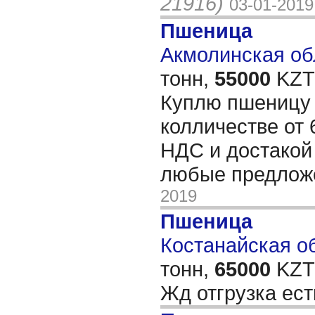
21916)
03-01-2019
Пшеница
Акмолинская обл
тонн,
55000
KZT/
Куплю пшеницу 4
колличестве от 
НДС и достакой 
любые предло
2019
Пшеница
Костанайская об
тонн,
65000
KZT/
Жд отгрузка ес