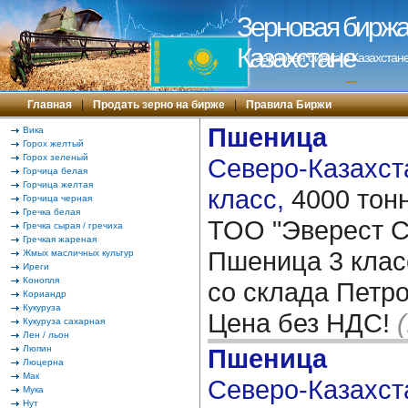
Зерновая биржа 
Казахстане
Зерновая биржа в Казахстане
---
Главная
|
Продать зерно на бирже
|
Правила Биржи
Пшеница
Вика
Горох желтый
Горох зеленый
Северо-Казахста
Горчица белая
Горчица желтая
класс,
4000 тон
Горчица черная
Гречка белая
ТОО "Эверест Co
Гречка сырая / гречиха
Гречкая жареная
Пшеница 3 клас
Жмых масличных культур
Иреги
Конопля
со склада Петр
Кориандр
Кукуруза
Цена без НДС!
Кукуруза сахарная
Лен / льон
Люпин
Пшеница
Люцерна
Мак
Северо-Казахста
Мука
Нут