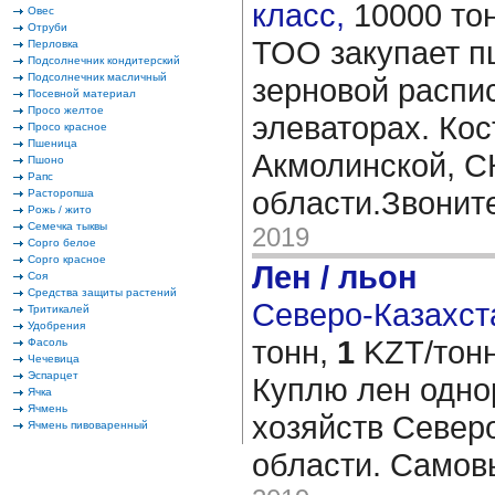
класс,
10000 то
Овес
Отруби
ТОО закупает п
Перловка
Подсолнечник кондитерский
Подсолнечник масличный
зерновой распи
Посевной материал
Просо желтое
элеваторах. Кос
Просо красное
Пшеница
Акмолинской, С
Пшоно
Рапс
области.Звоните
Расторопша
Рожь / жито
Семечка тыквы
2019
Сорго белое
Сорго красное
Лен / льон
Соя
Средства защиты растений
Северо-Казахста
Тритикалей
Удобрения
тонн,
1
KZT/тонн
Фасоль
Чечевица
Эспарцет
Куплю лен одно
Ячка
Ячмень
хозяйств Север
Ячмень пивоваренный
области. Самов