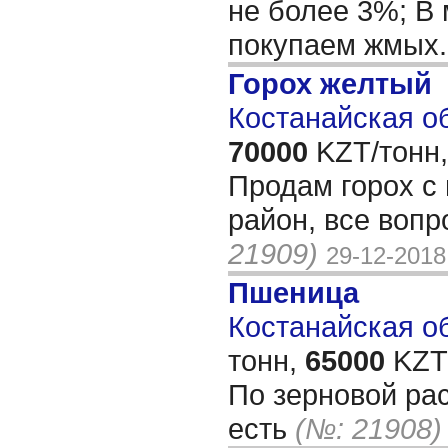
не более 3%; В 
покупаем жмых
Горох желтый
Костанайская об
70000
KZT/тонн,
Продам горох с 
район, все воп
21909)
29-12-2018
Пшеница
Костанайская об
тонн,
65000
KZT/
По зерновой рас
есть
(№: 21908)