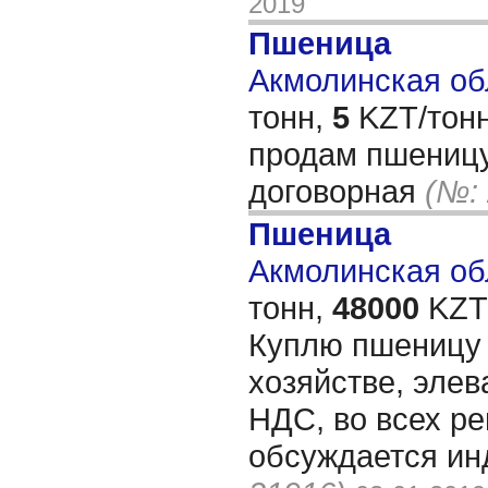
2019
Пшеница
Акмолинская обл
тонн,
5
KZT/тонн
продам пшеницу
договорная
(№:
Пшеница
Акмолинская обл
тонн,
48000
KZT/
Куплю пшеницу 
хозяйстве, элев
НДС, во всех ре
обсуждается ин