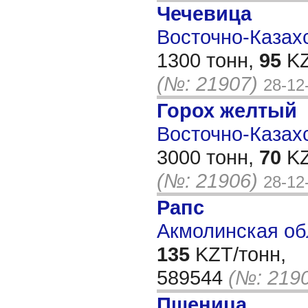
Чечевица
Восточно-Казахс
1300 тонн,
95
KZ
(№: 21907)
28-12
Горох желтый
Восточно-Казахс
3000 тонн,
70
KZ
(№: 21906)
28-12
Рапс
Акмолинская об
135
KZT/тонн,
589544
(№: 219
Пшеница