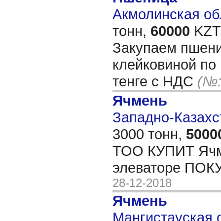
Акмолинская обл
тонн,
60000
KZT/
Закупаем пшени
клейковиной по
тенге с НДС
(№:
Ячмень
Западно-Казахст
3000 тонн,
5000
ТОО КУПИТ Ячм
элеваторе ПОК
28-12-2018
Ячмень
Мангистауская о