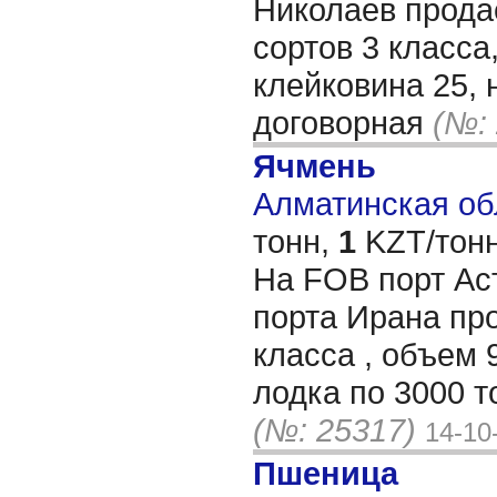
Николаев прода
сортов 3 класса
клейковина 25, 
договорная
(№:
Ячмень
Алматинская обл
тонн,
1
KZT/тонн
На FOB порт Ас
порта Ирана пр
класса , объем 
лодка по 3000 т
(№: 25317)
14-10
Пшеница