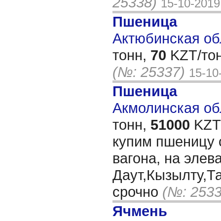
25338)
15-10-2019
Пшеница
Актюбинская обл
тонн,
70
KZT/тон
(№: 25337)
15-10
Пшеница
Акмолинская обл
тонн,
51000
KZT/
купим пшеницу 
вагона, на элев
Даут,Кызылту,
срочно
(№: 2533
Ячмень