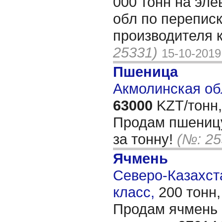
000 тонн на эле
обл по переписк
производителя 
25331)
15-10-2019
Пшеница
Акмолинская об
63000
KZT/тонн,
Продам пшеницу
за тонну!
(№: 25
Ячмень
Северо-Казахста
класс,
200 тонн
Продам ячмень 