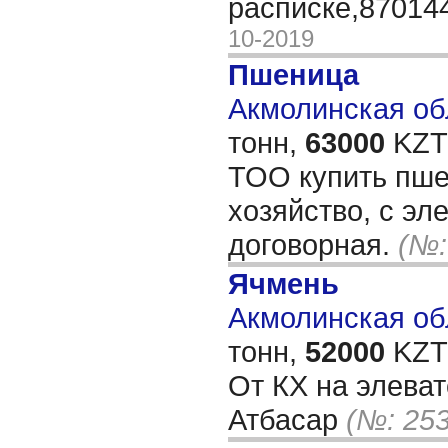
расписке,8701
10-2019
Пшеница
Акмолинская обл
тонн,
63000
KZT/
ТОО купить пшен
хозяйство, с эл
договорная.
(№:
Ячмень
Акмолинская обл
тонн,
52000
KZT/
От КХ на элеват
Атбасар
(№: 25