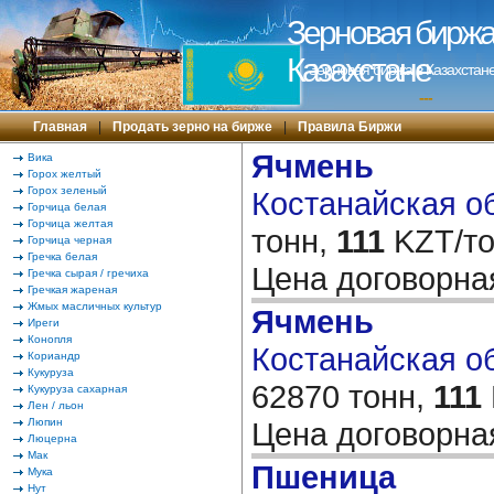
Зерновая биржа 
Казахстане
Зерновая биржа в Казахстане
---
Главная
|
Продать зерно на бирже
|
Правила Биржи
Ячмень
Вика
Горох желтый
Горох зеленый
Костанайская об
Горчица белая
Горчица желтая
тонн,
111
KZT/то
Горчица черная
Гречка белая
Цена договорн
Гречка сырая / гречиха
Гречкая жареная
Жмых масличных культур
Ячмень
Иреги
Конопля
Костанайская обл
Кориандр
Кукуруза
62870 тонн,
111
Кукуруза сахарная
Лен / льон
Люпин
Цена договорн
Люцерна
Мак
Пшеница
Мука
Нут