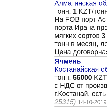
Алматинская обл
тонн,
1
KZT/тонн
На FOB порт Ас
порта Ирана пр
мягких сортов 3
тонн в месяц, л
Цена договорн
Ячмень
Костанайская об
тонн,
55000
KZT/
с НДС от произв
г.Костанай, ест
25315)
14-10-2019