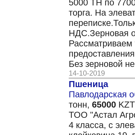
5000 ТН по 770
торга. На элева
переписке.Толь
НДС.Зерновая о
Рассматриваем 
предоставления 
Без зерновой не
14-10-2019
Пшеница
Павлодарская об
тонн,
65000
KZT/
ТОО "Астал Агр
4 класса, с эле