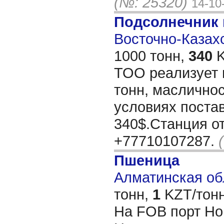
(№: 25320)
14-10
Подсолнечник
Восточно-Казахс
1000 тонн,
340
K
ТОО реализует 
тонн, маслично
условиях поста
340$.Станция о
+77710107287.
Пшеница
Алматинская обл
тонн,
1
KZT/тонн
На FOB порт Но