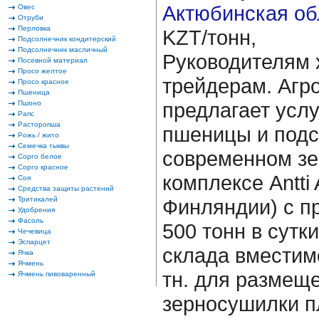
Актюбинская об
Овес
Отруби
Перловка
KZT/тонн,
Подсолнечник кондитерский
Подсолнечник масличный
Руководителям 
Посевной материал
Просо желтое
трейдерам. Агро
Просо красное
Пшеница
предлагает услу
Пшоно
Рапс
Расторопша
пшеницы и подс
Рожь / жито
Семечка тыквы
современном з
Сорго белое
Сорго красное
комплексе Antti
Соя
Средства защиты растений
Тритикалей
Финляндии) с п
Удобрения
Фасоль
500 тонн в сутки
Чечевица
Эспарцет
склада вместимо
Ячка
Ячмень
тн. для размеще
Ячмень пивоваренный
зерносушилки п