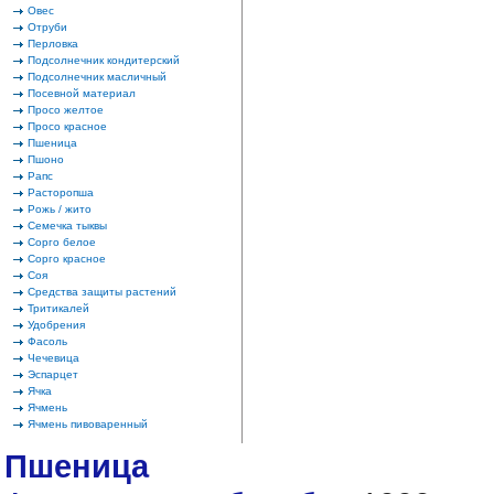
Овес
Отруби
Перловка
Подсолнечник кондитерский
Подсолнечник масличный
Посевной материал
Просо желтое
Просо красное
Пшеница
Пшоно
Рапс
Расторопша
Рожь / жито
Семечка тыквы
Сорго белое
Сорго красное
Соя
Средства защиты растений
Тритикалей
Удобрения
Фасоль
Чечевица
Эспарцет
Ячка
Ячмень
Ячмень пивоваренный
Пшеница