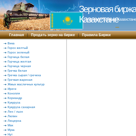
Зерновая биржа 
Казахстане
Зерновая биржа в Казахстане
---
Главная
|
Продать зерно на бирже
|
Правила Биржи
Вика
Горох желтый
Горох зеленый
Горчица белая
Горчица желтая
Горчица черная
Гречка белая
Гречка сырая / гречиха
Гречкая жареная
Жмых масличных культур
Иреги
Конопля
Кориандр
Кукуруза
Кукуруза сахарная
Лен / льон
Люпин
Люцерна
Мак
Мука
Нут