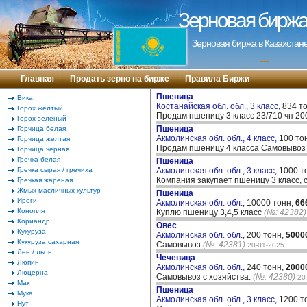
Зерновая биржа 
Зерновая биржа в Казахстане
---
Главная
|
Продать зерно на бирже
|
Правила Биржи
Пшеница
Вика
Костанайская обл. обл., 3 класс,
834 т
Горох желтый
Продам пшеницу 3 класс 23/710 чп 20
Горох зеленый
Пшеница
Горчица белая
Акмолинская обл. обл., 4 класс,
100 то
Горчица желтая
Продам пшеницу 4 класса Самовывоз
Горчица черная
Гречка белая
Пшеница
Гречка сырая / гречиха
Акмолинская обл. обл., 3 класс,
1000 т
Компания закупает пшеницу 3 класс, 
Гречкая жареная
Жмых масличных культур
Пшеница
Иреги
Акмолинская обл. обл.,
10000 тонн,
66
Конопля
Куплю пшеницу 3,4,5 класс
(№: 42382)
Кориандр
Овес
Кукуруза
Акмолинская обл. обл.,
200 тонн,
5000
Кукуруза сахарная
Самовывоз
(№: 42381)
20-01-2025
Лен / льон
Чечевица
Люпин
Акмолинская обл. обл.,
240 тонн,
2000
Люцерна
Самовывоз с хозяйства.
(№: 42380)
20
Мак
Пшеница
Мука
Акмолинская обл. обл., 3 класс,
1200 т
Нут