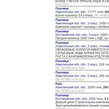
БОЛЕЕ 7 ЛЕТ.НЕ ТРАТЬТЕ НАШЕ И 
17-01-2025
Пшеница
Акмолинская обл. обл.,
77777 тонн,
66
Куплю пшеницу 3,4,5 класс.
(№: 42363
Пшеница
Акмолинская обл. обл., 3 класс,
1000 т
Компания закупает пшеницу с клейков
Пшеница
Костанайская обл. обл., 3 класс,
1000 
Продам пшеницу 1000 тонн с НДС,на 
Пшеница
Алматинская обл. обл., 5 класс,
посев
УВАЖАЕМЫЕ КОЛЛЕГИ! ИМЕЕТСЯ КЛ
СЕРЬЁЗНЫЕ ЛЮДИ.КОРМА РАСТИТЕ
ПАСТА.САХАР.МАКОРОНЫ.ИТД.ПО В
Пшеница
Акмолинская обл. обл., 5 класс,
216 то
(№: 42359)
16-01-2025
Пшеница
Акмолинская обл. обл., 5 класс,
205 то
(№: 42358)
16-01-2025
Рапс
Акмолинская обл. обл.,
2000 тонн,
200
(№: 42357)
16-01-2025
Пшеница
Костанайская обл. обл.,
1000 тонн,
1
K
Добрый день! Строительная компания
Тракторов,Комбайнов и прочей техни