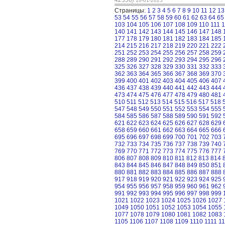
42356)
16-01-2025
Страницы:
1
2
3
4
5
6
7
8
9
10
11
12
13
53
54
55
56
57
58
59
60
61
62
63
64
65
103
104
105
106
107
108
109
110
111
1
140
141
142
143
144
145
146
147
148
177
178
179
180
181
182
183
184
185
214
215
216
217
218
219
220
221
222
251
252
253
254
255
256
257
258
259
288
289
290
291
292
293
294
295
296
325
326
327
328
329
330
331
332
333
362
363
364
365
366
367
368
369
370
399
400
401
402
403
404
405
406
407
436
437
438
439
440
441
442
443
444
473
474
475
476
477
478
479
480
481
510
511
512
513
514
515
516
517
518
547
548
549
550
551
552
553
554
555
584
585
586
587
588
589
590
591
592
621
622
623
624
625
626
627
628
629
658
659
660
661
662
663
664
665
666
695
696
697
698
699
700
701
702
703
732
733
734
735
736
737
738
739
740
769
770
771
772
773
774
775
776
777
806
807
808
809
810
811
812
813
814
843
844
845
846
847
848
849
850
851
880
881
882
883
884
885
886
887
888
917
918
919
920
921
922
923
924
925
954
955
956
957
958
959
960
961
962
991
992
993
994
995
996
997
998
999
1021
1022
1023
1024
1025
1026
1027
1049
1050
1051
1052
1053
1054
1055
1077
1078
1079
1080
1081
1082
1083
1105
1106
1107
1108
1109
1110
1111
11