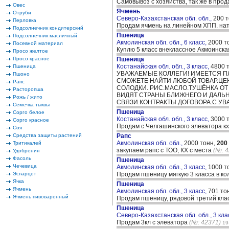
Самовывоз с хозяйства, так же в про
Овес
Ячмень
Отруби
Северо-Казахстанская обл. обл.,
200 
Перловка
Продам ячмень на линейном ХПП. нату
Подсолнечник кондитерский
Пшеница
Подсолнечник масличный
Акмолинская обл. обл., 6 класс,
2000 т
Посевной материал
Куплю 5 класс внеклассное Акмоинска
Просо желтое
Просо красное
Пшеница
Костанайская обл. обл., 3 класс,
4800 
Пшеница
УВАЖАЕМЫЕ КОЛЛЕГИ! ИМЕЕТСЯ ПЛ
Пшоно
СМОЖЕТЕ НАЙТИ ЛЮБОЙ ТОВАР.ЦЕН
Рапс
СОЛОДКИ. РИС.МАСЛО.ТУШЁНКА ОТ
Расторопша
ВИДЯТ СТРАНЫ БЛИЖНЕГО И ДАЛЬН
Рожь / жито
СВЯЗИ.КОНТРАКТЫ.ДОГОВОРА.С УВ
Семечка тыквы
Пшеница
Сорго белое
Костанайская обл. обл., 3 класс,
3000 
Сорго красное
Продам с Челгашинского элеватора кх
Соя
Средства защиты растений
Рапс
Акмолинская обл. обл.,
2000 тонн,
200
Тритикалей
закупаем рапс с ТОО, КХ с места
(№: 4
Удобрения
Фасоль
Пшеница
Чечевица
Акмолинская обл. обл., 3 класс,
1000 т
Эспарцет
Продам пшеницу мягкую 3 класса в
Ячка
Пшеница
Ячмень
Акмолинская обл. обл., 3 класс,
701 то
Ячмень пивоваренный
Продам пшеницу, рядовой третий класс
Пшеница
Северо-Казахстанская обл. обл., 3 кла
Продам 3кл с элеватора
(№: 42371)
19