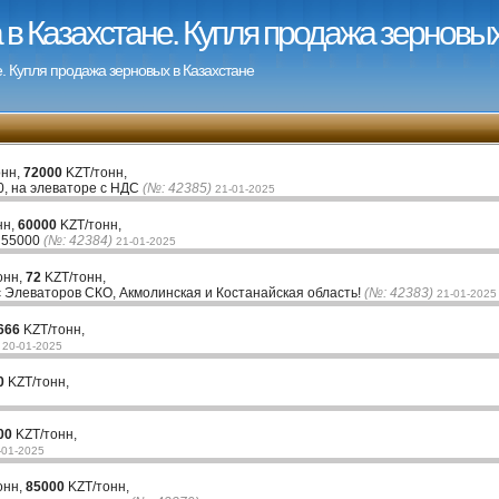
в Казахстане. Купля продажа зерновых
. Купля продажа зерновых в Казахстане
онн,
72000
KZT/тонн,
0, на элеваторе с НДС
(№: 42385)
21-01-2025
нн,
60000
KZT/тонн,
 55000
(№: 42384)
21-01-2025
онн,
72
KZT/тонн,
с Элеваторов СКО, Акмолинская и Костанайская область!
(№: 42383)
21-01-2025
666
KZT/тонн,
20-01-2025
0
KZT/тонн,
00
KZT/тонн,
-01-2025
онн,
85000
KZT/тонн,