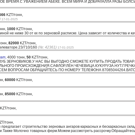
СВОЁ ВРЕМЯ.С УВАЖЕНИЕМ АБЕКЕ. ВСЕМ МИРА И ДОБРА!!АЛЛА РАЗЫ БОЛС
666
KZT/тонн,
)
17-01-2025
онн,
1000
KZT/тонн,
иной не ниже 30 от кх по зерновой расписке. Цена зависит от количества и 
тонн,
82000
KZT/тонн,
элеваторе.23/710/160
(№: 42361)
17-01-2025
мат
,
4000 тонн,
50
KZT/тонн,
УБ ЗЕРНОВИКОВ.У НАС ВЫ ВЫГОДНО СМОЖЕТЕ КУПИТЬ.ПРОДАТЬ ТОВАР.
ЛЬНОГО ПРОИСХОЖДЕНИЯ.САФЛОР.ЛЁН.ЧЕЧЕВИЦА.КУКУРУЗА.НУТ.ГРЕЧКА
СЕМ ВОПРОСАМ ОБРАЩАЙТЕСЬ ПО НОМЕРУ ТЕЛЕФОНА 87085044264.ВАТ
нн,
60000
KZT/тонн,
нн,
85000
KZT/тонн,
KZT/тонн,
ZT/тонн,
 предлагает строительство зерновых ангаров каркасных и бескаркасных скл
ки.Также Молочно товарных ферм.Можем рассмотреть рассрочку.Обращайтесь 