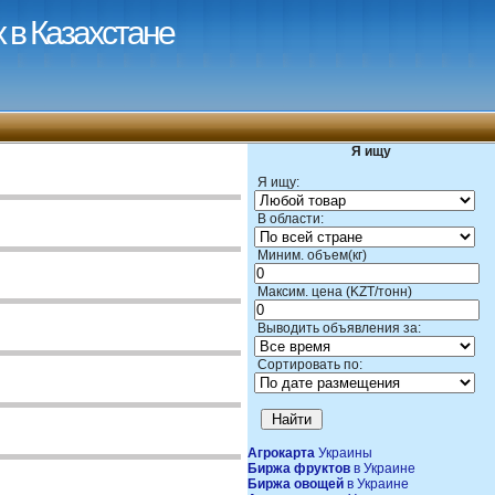
 в Казахстане
Я ищу
Я ищу:
В области:
Миним. объем(кг)
Максим. цена (KZT/тонн)
Выводить объявления за:
Сортировать по:
Агрокарта
Украины
Биржа фруктов
в Украине
Биржа овощей
в Украине