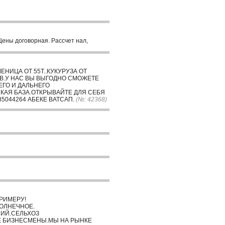
Цены договорная. Рассчет нал,
НИЦА ОТ 55Т..КУКУРУЗА ОТ
КОВ.У НАС ВЫ ВЫГОДНО СМОЖЕТЕ
ЕГО И ДАЛЬНЕГО
КАЯ БАЗА.ОТКРЫВАЙТЕ ДЛЯ СЕБЯ
5044264 АБЕКЕ ВАТСАП.
(№: 42368)
ПРИМЕРУ!
СОЛНЕЧНОЕ.
НИЙ.СЕЛЬХОЗ
Е БИЗНЕСМЕНЫ.МЫ НА РЫНКЕ