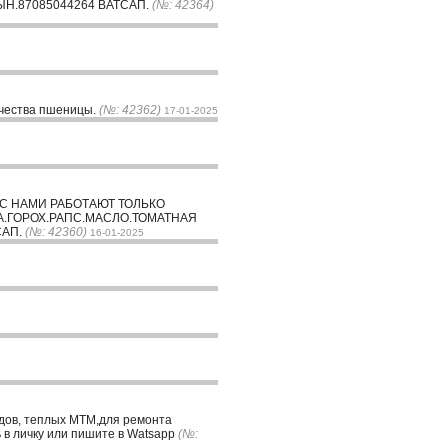
ЫН.87085044264 ВАТСАП.
(№: 42364)
качества пшеницы.
(№: 42362)
17-01-2025
С НАМИ РАБОТАЮТ ТОЛЬКО
.ГОРОХ.РАПС.МАСЛО.ТОМАТНАЯ
САП.
(№: 42360)
16-01-2025
адов, теплых МТМ,для ремонта
в личку или пишите в Watsapp
(№: