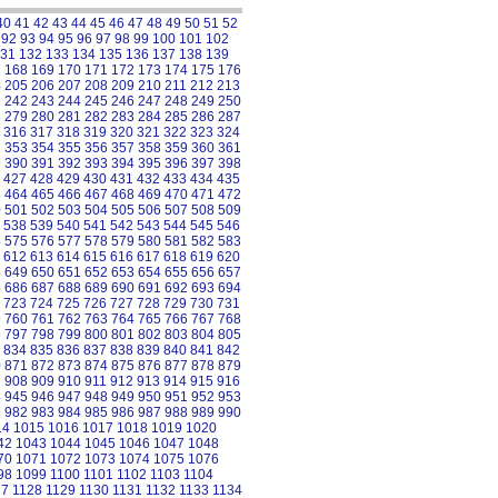
40
41
42
43
44
45
46
47
48
49
50
51
52
92
93
94
95
96
97
98
99
100
101
102
31
132
133
134
135
136
137
138
139
7
168
169
170
171
172
173
174
175
176
4
205
206
207
208
209
210
211
212
213
1
242
243
244
245
246
247
248
249
250
8
279
280
281
282
283
284
285
286
287
316
317
318
319
320
321
322
323
324
2
353
354
355
356
357
358
359
360
361
9
390
391
392
393
394
395
396
397
398
427
428
429
430
431
432
433
434
435
3
464
465
466
467
468
469
470
471
472
0
501
502
503
504
505
506
507
508
509
538
539
540
541
542
543
544
545
546
4
575
576
577
578
579
580
581
582
583
612
613
614
615
616
617
618
619
620
8
649
650
651
652
653
654
655
656
657
5
686
687
688
689
690
691
692
693
694
723
724
725
726
727
728
729
730
731
9
760
761
762
763
764
765
766
767
768
6
797
798
799
800
801
802
803
804
805
834
835
836
837
838
839
840
841
842
0
871
872
873
874
875
876
877
878
879
7
908
909
910
911
912
913
914
915
916
4
945
946
947
948
949
950
951
952
953
1
982
983
984
985
986
987
988
989
990
14
1015
1016
1017
1018
1019
1020
42
1043
1044
1045
1046
1047
1048
70
1071
1072
1073
1074
1075
1076
98
1099
1100
1101
1102
1103
1104
27
1128
1129
1130
1131
1132
1133
1134