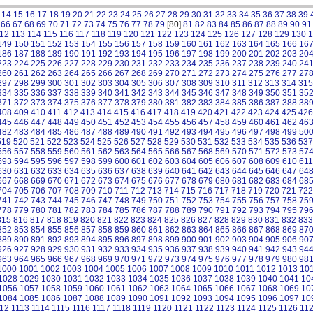
14
15
16
17
18
19
20
21
22
23
24
25
26
27
28
29
30
31
32
33
34
35
36
37
38
39
66
67
68
69
70
71
72
73
74
75
76
77
78
79
[80]
81
82
83
84
85
86
87
88
89
90
91
12
113
114
115
116
117
118
119
120
121
122
123
124
125
126
127
128
129
130
1
149
150
151
152
153
154
155
156
157
158
159
160
161
162
163
164
165
166
16
186
187
188
189
190
191
192
193
194
195
196
197
198
199
200
201
202
203
20
223
224
225
226
227
228
229
230
231
232
233
234
235
236
237
238
239
240
24
260
261
262
263
264
265
266
267
268
269
270
271
272
273
274
275
276
277
27
297
298
299
300
301
302
303
304
305
306
307
308
309
310
311
312
313
314
315
334
335
336
337
338
339
340
341
342
343
344
345
346
347
348
349
350
351
35
371
372
373
374
375
376
377
378
379
380
381
382
383
384
385
386
387
388
38
408
409
410
411
412
413
414
415
416
417
418
419
420
421
422
423
424
425
426
445
446
447
448
449
450
451
452
453
454
455
456
457
458
459
460
461
462
46
482
483
484
485
486
487
488
489
490
491
492
493
494
495
496
497
498
499
50
519
520
521
522
523
524
525
526
527
528
529
530
531
532
533
534
535
536
537
556
557
558
559
560
561
562
563
564
565
566
567
568
569
570
571
572
573
57
593
594
595
596
597
598
599
600
601
602
603
604
605
606
607
608
609
610
611
630
631
632
633
634
635
636
637
638
639
640
641
642
643
644
645
646
647
64
667
668
669
670
671
672
673
674
675
676
677
678
679
680
681
682
683
684
68
704
705
706
707
708
709
710
711
712
713
714
715
716
717
718
719
720
721
722
741
742
743
744
745
746
747
748
749
750
751
752
753
754
755
756
757
758
75
778
779
780
781
782
783
784
785
786
787
788
789
790
791
792
793
794
795
79
815
816
817
818
819
820
821
822
823
824
825
826
827
828
829
830
831
832
833
852
853
854
855
856
857
858
859
860
861
862
863
864
865
866
867
868
869
87
889
890
891
892
893
894
895
896
897
898
899
900
901
902
903
904
905
906
90
926
927
928
929
930
931
932
933
934
935
936
937
938
939
940
941
942
943
94
963
964
965
966
967
968
969
970
971
972
973
974
975
976
977
978
979
980
98
1000
1001
1002
1003
1004
1005
1006
1007
1008
1009
1010
1011
1012
1013
10
1028
1029
1030
1031
1032
1033
1034
1035
1036
1037
1038
1039
1040
1041
10
1056
1057
1058
1059
1060
1061
1062
1063
1064
1065
1066
1067
1068
1069
10
1084
1085
1086
1087
1088
1089
1090
1091
1092
1093
1094
1095
1096
1097
10
12
1113
1114
1115
1116
1117
1118
1119
1120
1121
1122
1123
1124
1125
1126
11