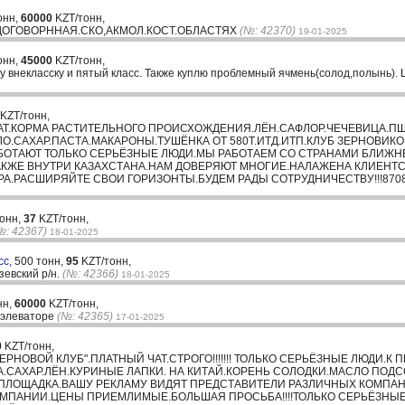
онн,
60000
KZT/тонн,
ДОГОВОРННАЯ.СКО,АКМОЛ.КОСТ.ОБЛАСТЯХ
(№: 42370)
19-01-2025
онн,
45000
KZT/тонн,
у внекласску и пятый класс. Также куплю проблемный ячмень(солод,полынь). 
KZT/тонн,
Т.КОРМА РАСТИТЕЛЬНОГО ПРОИСХОЖДЕНИЯ.ЛЁН.САФЛОР.ЧЕЧЕВИЦА.ПШЕ
МАСЛО.САХАР.ПАСТА.МАКАРОНЫ.ТУШЁНКА ОТ 580Т.ИТД.ИТП.КЛУБ ЗЕРНОВИ
АБОТАЮТ ТОЛЬКО СЕРЬЁЗНЫЕ ЛЮДИ.МЫ РАБОТАЕМ СО СТРАНАМИ БЛИЖН
ТАКЖЕ ВНУТРИ КАЗАХСТАНА.НАМ ДОВЕРЯЮТ МНОГИЕ.НАЛАЖЕНА КЛИЕНТС
А.РАСШИРЯЙТЕ СВОИ ГОРИЗОНТЫ.БУДЕМ РАДЫ СОТРУДНИЧЕСТВУ!!!8708
тонн,
37
KZT/тонн,
№: 42367)
18-01-2025
сс,
500 тонн,
95
KZT/тонн,
евский р/н.
(№: 42366)
18-01-2025
нн,
60000
KZT/тонн,
а элеваторе
(№: 42365)
17-01-2025
0
KZT/тонн,
РНОВОЙ КЛУБ".ПЛАТНЫЙ ЧАТ.СТРОГО!!!!!!! ТОЛЬКО СЕРЬЁЗНЫЕ ЛЮДИ.К 
КА.САХАР.ЛЁН.КУРИНЫЕ ЛАПКИ. НА КИТАЙ.КОРЕНЬ СОЛОДКИ.МАСЛО ПОД
 ПЛОЩАДКА.ВАШУ РЕКЛАМУ ВИДЯТ ПРЕДСТАВИТЕЛИ РАЗЛИЧНЫХ КОМПА
МПАНИИ.ЦЕНЫ ПРИЕМЛИМЫЕ.БОЛЬШАЯ ПРОСЬБА!!!!ТОЛЬКО СЕРЬЁЗНЫ