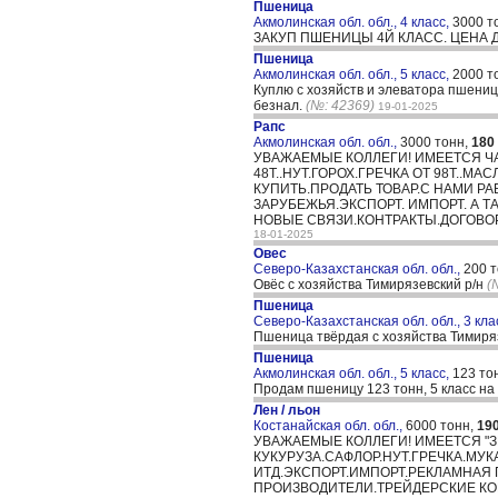
Пшеница
Акмолинская обл. обл., 4 класс,
3000 т
ЗАКУП ПШЕНИЦЫ 4Й КЛАСС. ЦЕНА 
Пшеница
Акмолинская обл. обл., 5 класс,
2000 т
Куплю с хозяйств и элеватора пшениц
безнал.
(№: 42369)
19-01-2025
Рапс
Акмолинская обл. обл.,
3000 тонн,
180
УВАЖАЕМЫЕ КОЛЛЕГИ! ИМЕЕТСЯ ЧА
48Т..НУТ.ГОРОХ.ГРЕЧКА ОТ 98Т..
КУПИТЬ.ПРОДАТЬ ТОВАР.С НАМИ Р
ЗАРУБЕЖЬЯ.ЭКСПОРТ. ИМПОРТ. А 
НОВЫЕ СВЯЗИ.КОНТРАКТЫ.ДОГОВОР
18-01-2025
Овес
Северо-Казахстанская обл. обл.,
200 
Овёс с хозяйства Тимирязевский р/н
(
Пшеница
Северо-Казахстанская обл. обл., 3 кла
Пшеница твёрдая с хозяйства Тимиряз
Пшеница
Акмолинская обл. обл., 5 класс,
123 то
Продам пшеницу 123 тонн, 5 класс н
Лен / льон
Костанайская обл. обл.,
6000 тонн,
19
УВАЖАЕМЫЕ КОЛЛЕГИ! ИМЕЕТСЯ "ЗЕ
КУКУРУЗА.САФЛОР.НУТ.ГРЕЧКА.МУ
ИТД.ЭКСПОРТ.ИМПОРТ.РЕКЛАМНАЯ
ПРОИЗВОДИТЕЛИ.ТРЕЙДЕРСКИЕ КО