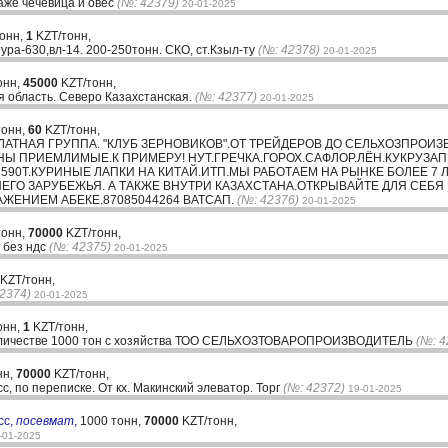
даже чечевица и овес
(№: 42379)
20-01-2025
тонн,
1
KZT/тонн,
ра-630,вл-14. 200-250тонн. СКО, ст.Кзыл-ту
(№: 42378)
20-01-2025
онн,
45000
KZT/тонн,
я область. Северо Казахстанская.
(№: 42377)
20-01-2025
тонн,
60
KZT/тонн,
АТНАЯ ГРУППА. "КЛУБ ЗЕРНОВИКОВ".ОТ ТРЕЙДЕРОВ ДО СЕЛЬХОЗПРОИЗ
Ы ПРИЕМЛИМЫЕ.К ПРИМЕРУ! НУТ.ГРЕЧКА.ГОРОХ.САФЛОР.ЛЁН.КУКРУЗА
 590Т.КУРИНЫЕ ЛАПКИ НА КИТАЙ.ИТП.МЫ РАБОТАЕМ НА РЫНКЕ БОЛЕЕ 7
ЕГО ЗАРУБЕЖЬЯ. А ТАКЖЕ ВНУТРИ КАЗАХСТАНА.ОТКРЫВАЙТЕ ДЛЯ СЕБЯ
АЖЕНИЕМ АБЕКЕ.87085044264 ВАТСАП.
(№: 42376)
20-01-2025
тонн,
70000
KZT/тонн,
 без ндс
(№: 42375)
20-01-2025
KZT/тонн,
2374)
20-01-2025
онн,
1
KZT/тонн,
 количестве 1000 тон с хозяйства ТОО СЕЛЬХОЗТОВАРОПРОИЗВОДИТЕЛЬ
(№: 4
нн,
70000
KZT/тонн,
, по переписке. От кх. Макинский элеватор. Торг
(№: 42372)
19-01-2025
сс,
посевмат
,
1000 тонн,
70000
KZT/тонн,
-01-2025