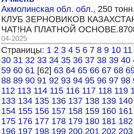
Акмолинская обл. обл.,
250 тонн
КЛУБ ЗЕРНОВИКОВ КАЗАХСТА
ЧАТ!НА ПЛАТНОЙ ОСНОВЕ.870
04-2025
Страницы:
1
2
3
4
5
6
7
8
9
10
11
30
31
32
33
34
35
36
37
38
39
40
59
60
61
[62]
63
64
65
66
67
68
6
88
89
90
91
92
93
94
95
96
97
98
112
113
114
115
116
117
118
119
133
134
135
136
137
138
139
140
154
155
156
157
158
159
160
161
175
176
177
178
179
180
181
182
196
197
198
199
200
201
202
203