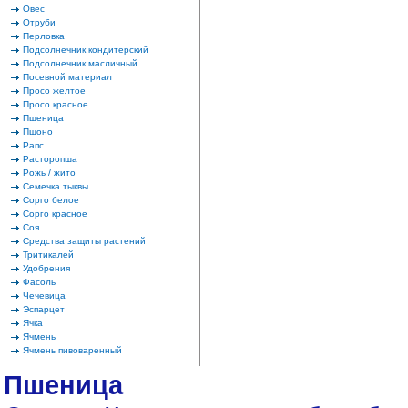
Овес
Отруби
Перловка
Подсолнечник кондитерский
Подсолнечник масличный
Посевной материал
Просо желтое
Просо красное
Пшеница
Пшоно
Рапс
Расторопша
Рожь / жито
Семечка тыквы
Сорго белое
Сорго красное
Соя
Средства защиты растений
Тритикалей
Удобрения
Фасоль
Чечевица
Эспарцет
Ячка
Ячмень
Ячмень пивоваренный
Пшеница