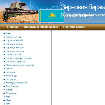
Зерновая биржа 
Казахстане
Зерновая биржа в Казахстане
---
Главная
|
Продать зерно на бирже
|
Правила Биржи
Вика
Горох желтый
Горох зеленый
Горчица белая
Горчица желтая
Горчица черная
Гречка белая
Гречка сырая / гречиха
Гречкая жареная
Жмых масличных культур
Иреги
Конопля
Кориандр
Кукуруза
Кукуруза сахарная
Лен / льон
Люпин
Люцерна
Мак
Мука
Нут