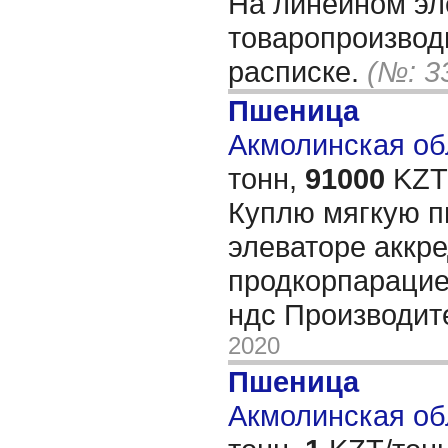
На линейном эл
товаропроизвод
расписке.
(№: 3
Пшеница
Акмолинская обл
тонн,
91000
KZT/
Куплю мягкую п
элеваторе аккр
продкорпарацие
ндс Производи
2020
Пшеница
Акмолинская обл