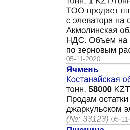
тонн,
1
KZT/тонн
ТОО продает пш
с элеватора на 
Акмолинская об
НДС. Объем на 
по зерновым ра
05-11-2020
Ячмень
Костанайская об
тонн,
58000
KZT/
Продам остатки
джаркульском эл
(№: 33123)
05-11
Пшеница