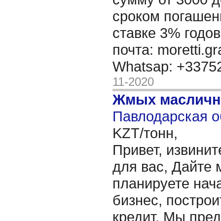
сроком погашени
ставке 3% годов
почта: moretti.g
Whatsap: +337
11-2020
Жмых масличн
Павлодарская о
KZT/тонн,
Привет, извинит
для вас, Дайте 
планируете нача
бизнес, построи
кредит. Мы пре