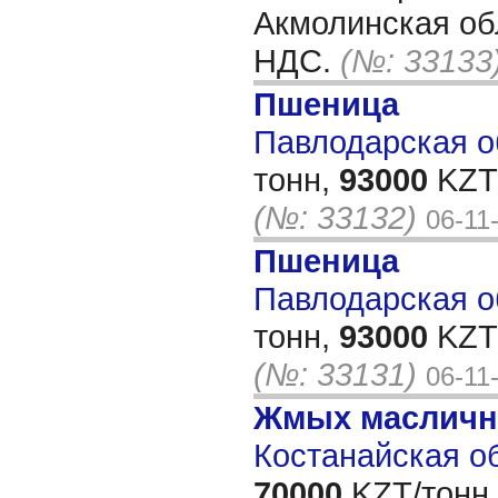
Акмолинская об
НДС.
(№: 33133
Пшеница
Павлодарская об
тонн,
93000
KZT/
(№: 33132)
06-11
Пшеница
Павлодарская об
тонн,
93000
KZT/
(№: 33131)
06-11
Жмых масличн
Костанайская об
70000
KZT/тонн,