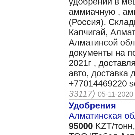
удобрений в ме
аммиачную , ам
(Россия). Скла
Капчигай, Алмат
Алматинсой обл
документы на п
2021г , доставл
авто, доставка 
+77014469220 s
33117)
05-11-2020
Удобрения
Алматинская об
95000
KZT/тонн,