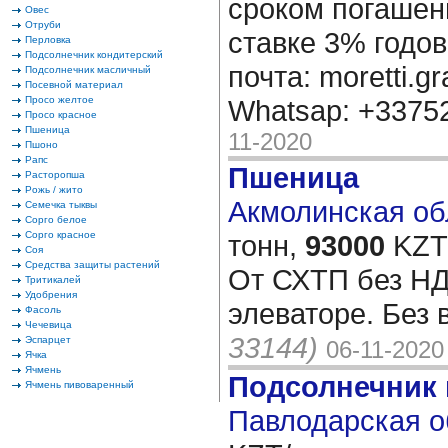
сроком погашени
Овес
Отруби
ставке 3% годов
Перловка
Подсолнечник кондитерский
почта: moretti.g
Подсолнечник масличный
Посевной материал
Просо желтое
Whatsap: +337
Просо красное
Пшеница
11-2020
Пшоно
Рапс
Пшеница
Расторопша
Рожь / жито
Акмолинская обл
Семечка тыквы
Сорго белое
Сорго красное
тонн,
93000
KZT/
Соя
Средства защиты растений
От СХТП без Н
Тритикалей
Удобрения
элеваторе. Без
Фасоль
Чечевица
33144)
Эспарцет
06-11-2020
Ячка
Ячмень
Подсолнечник
Ячмень пивоваренный
Павлодарская о