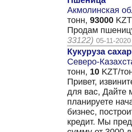
Акмолинская обл
тонн,
93000
KZT/
Продам пшеницу
33122)
05-11-2020
Кукуруза саха
Северо-Казахста
тонн,
10
KZT/тон
Привет, извинит
для вас, Дайте 
планируете нача
бизнес, построи
кредит. Мы пре
сумму от 3000 д