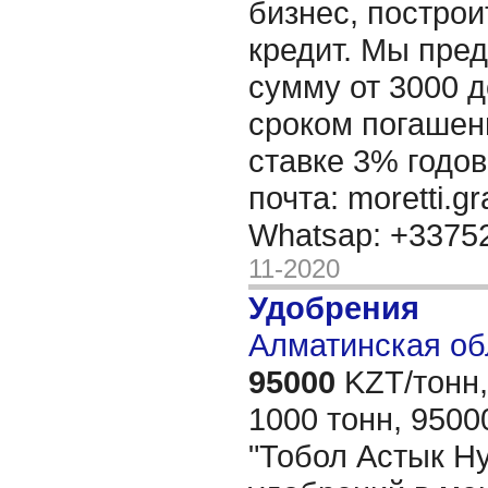
бизнес, построи
кредит. Мы пре
сумму от 3000 д
сроком погашени
ставке 3% годов
почта: moretti.g
Whatsap: +337
11-2020
Удобрения
Алматинская об
95000
KZT/тонн,
1000 тонн, 9500
"Тобол Астык Ну