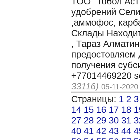
ТОО "Тобол Аст
удобрений Сел
,аммофос, карб
Склады Находит
, Тараз Алматин
предостовляем 
получения субси
+77014469220 s
33116)
05-11-2020
Страницы:
1
2
3
14
15
16
17
18
1
27
28
29
30
31
3
40
41
42
43
44
4