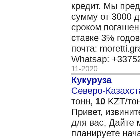
кредит. Мы пре
сумму от 3000 д
сроком погашени
ставке 3% годов
почта: moretti.g
Whatsap: +337
11-2020
Кукуруза
Северо-Казахста
тонн,
10
KZT/тон
Привет, извинит
для вас, Дайте 
планируете нача