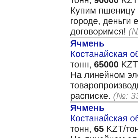
Купим пшеницу 3
городе, деньги 
договоримся!
(№
Ячмень
Костанайская об
тонн,
65000
KZT/
На линейном эл
товаропроизвод
расписке.
(№: 3
Ячмень
Костанайская об
тонн,
65
KZT/тон