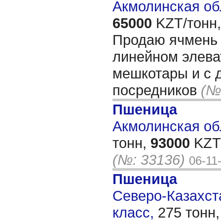
Акмолинская об
65000
KZT/тонн,
Продаю ячмень 
линейном элева
мешкотары и с д
посредников
(№
Пшеница
Акмолинская обл
тонн,
93000
KZT/
(№: 33136)
06-11
Пшеница
Северо-Казахста
класс,
275 тонн