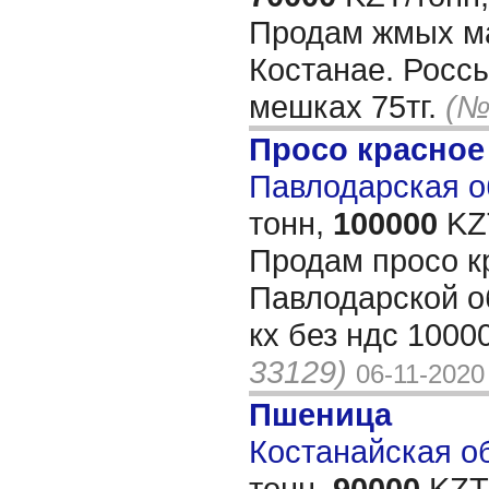
Продам жмых ма
Костанае. Россып
мешках 75тг.
(№
Просо красное
Павлодарская об
тонн,
100000
KZT
Продам просо к
Павлодарской об
кх без ндс 1000
33129)
06-11-2020
Пшеница
Костанайская об
тонн,
90000
KZT/