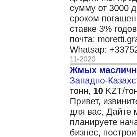
сумму от 3000 д
сроком погашени
ставке 3% годов
почта: moretti.g
Whatsap: +337
11-2020
Жмых масличн
Западно-Казахст
тонн,
10
KZT/тон
Привет, извинит
для вас, Дайте 
планируете нача
бизнес, построи