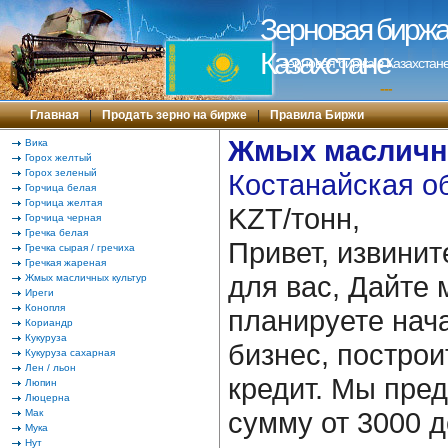
Зерновая биржа 
Казахстане
Зерновая биржа в Казахстане
---
Главная
|
Продать зерно на бирже
|
Правила Биржи
Жмых масличн
Вика
Горох желтый
Горох зеленый
Костанайская об
Горчица белая
Горчица желтая
KZT/тонн,
Горчица черная
Гречка белая
Привет, извинит
Гречка сырая / гречиха
Гречкая жареная
для вас, Дайте 
Жмых масличных культур
Иреги
Конопля
планируете нача
Кориандр
Кукуруза
бизнес, построи
Кукуруза сахарная
Лен / льон
кредит. Мы пре
Люпин
Люцерна
сумму от 3000 д
Мак
Мука
Нут