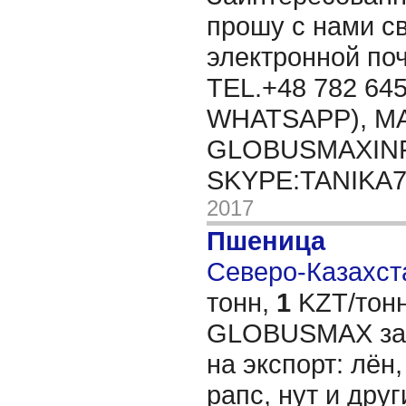
прошу с нами св
электронной п
TEL.+48 782 645
WHATSAPP), MA
GLOBUSMAXIN
SKYPE:TANIKA
2017
Пшеница
Северо-Казахста
тонн,
1
KZT/тонн
GLOBUSMAX зак
на экспорт: лён,
рапс, нут и дру