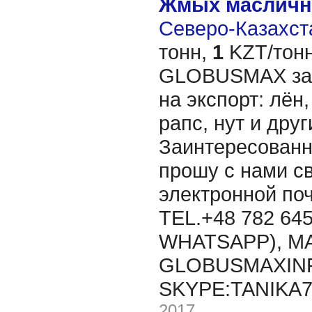
Жмых масличн
Северо-Казахста
тонн,
1
KZT/тонн
GLOBUSMAX зак
на экспорт: лён,
рапс, нут и дру
Заинтересованн
прошу с нами св
электронной п
TEL.+48 782 645
WHATSAPP), MA
GLOBUSMAXIN
SKYPE:TANIKA
2017