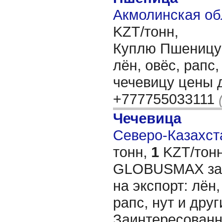
Акмолинская об
KZT/тонн,
Куплю Пшеницу 3
лён, овёс, рапс
чечевицу цены 
+777755033111
Чечевица
Северо-Казахста
тонн,
1
KZT/тонн
GLOBUSMAX зак
на экспорт: лён,
рапс, нут и дру
Заинтересованн