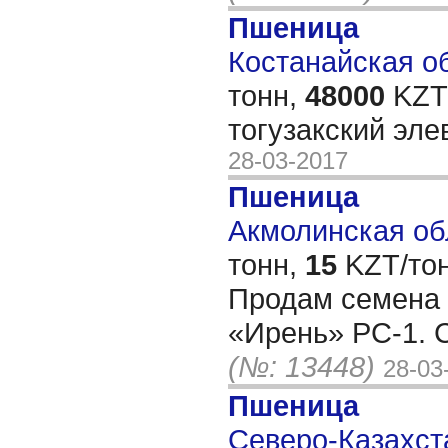
Пшеница
Костанайская об
тонн,
48000
KZT/
тогузакский эле
28-03-2017
Пшеница
Акмолинская обл
тонн,
15
KZT/тон
Продам семена
«Ирень» РС-1. С
(№: 13448)
28-03
Пшеница
Северо-Казахста