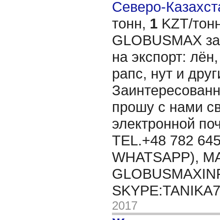
Северо-Казахста
тонн,
1
KZT/тонн
GLOBUSMAX зак
на экспорт: лён,
рапс, нут и дру
Заинтересованн
прошу с нами св
электронной п
TEL.+48 782 645
WHATSAPP), MA
GLOBUSMAXIN
SKYPE:TANIKA
2017