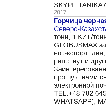
SKYPE:TANIKA
2017
Горчица черна
Северо-Казахста
тонн,
1
KZT/тонн
GLOBUSMAX зак
на экспорт: лён,
рапс, нут и дру
Заинтересованн
прошу с нами св
электронной п
TEL.+48 782 645
WHATSAPP), MA