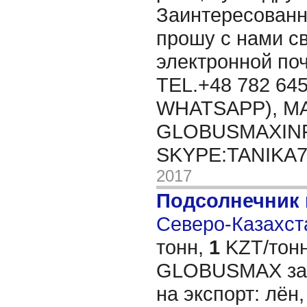
Заинтересованн
прошу с нами св
электронной п
TEL.+48 782 645
WHATSAPP), MA
GLOBUSMAXIN
SKYPE:TANIKA
2017
Подсолнечник
Северо-Казахста
тонн,
1
KZT/тонн
GLOBUSMAX зак
на экспорт: лён,