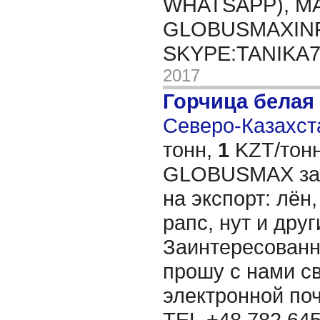
WHATSAPP), MA
GLOBUSMAXIN
SKYPE:TANIKA
2017
Горчица белая
Северо-Казахста
тонн,
1
KZT/тонн
GLOBUSMAX зак
на экспорт: лён,
рапс, нут и дру
Заинтересованн
прошу с нами св
электронной п
TEL.+48 782 645