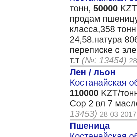
тонн,
50000
KZT/
продам пшеницу
класса,358 тонн
24,58.натура 80
переписке с эле
т.т
(№: 13454)
28
Лен / льон
Костанайская об
110000
KZT/тонн
Сор 2 вл 7 масл
13453)
28-03-2017
Пшеница
Костанайская об