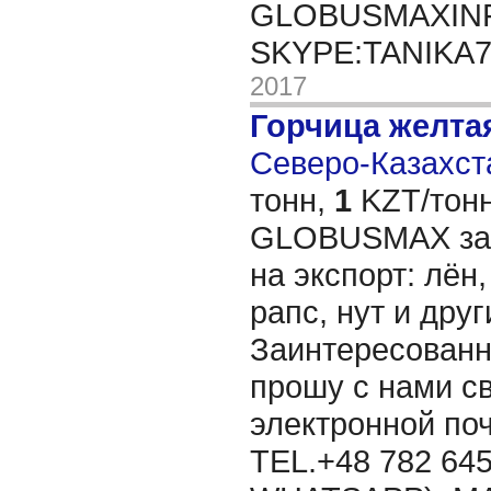
GLOBUSMAXIN
SKYPE:TANIKA
2017
Горчица желта
Северо-Казахста
тонн,
1
KZT/тонн
GLOBUSMAX зак
на экспорт: лён,
рапс, нут и дру
Заинтересованн
прошу с нами св
электронной п
TEL.+48 782 645