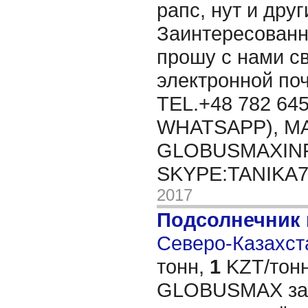
рапс, нут и дру
Заинтересованн
прошу с нами св
электронной п
TEL.+48 782 645
WHATSAPP), MA
GLOBUSMAXIN
SKYPE:TANIKA
2017
Подсолнечник 
Северо-Казахста
тонн,
1
KZT/тонн
GLOBUSMAX зак