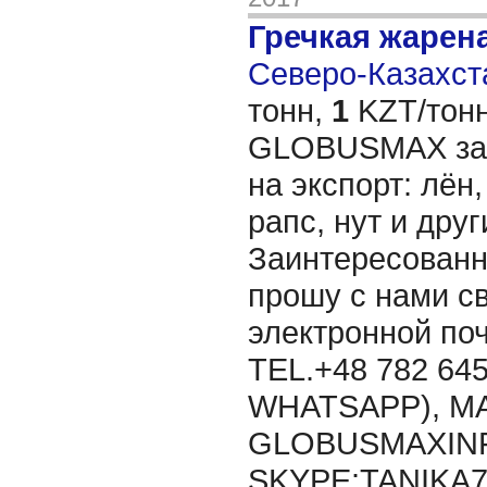
Гречкая жарен
Северо-Казахста
тонн,
1
KZT/тонн
GLOBUSMAX зак
на экспорт: лён,
рапс, нут и дру
Заинтересованн
прошу с нами св
электронной п
TEL.+48 782 645
WHATSAPP), MA
GLOBUSMAXIN
SKYPE:TANIKA