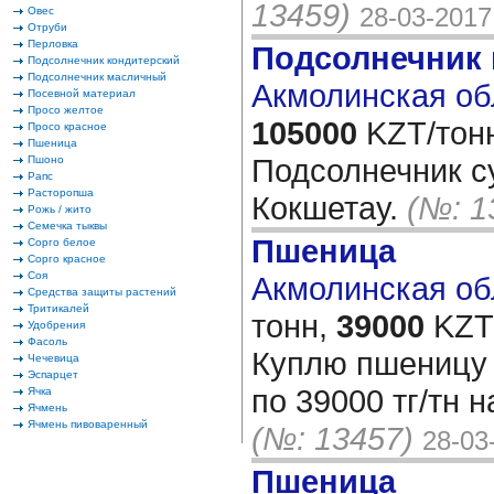
13459)
28-03-2017
Овес
Отруби
Перловка
Подсолнечник
Подсолнечник кондитерский
Подсолнечник масличный
Акмолинская об
Посевной материал
Просо желтое
105000
KZT/тон
Просо красное
Пшеница
Подсолнечник с
Пшоно
Рапс
Расторопша
Кокшетау.
(№: 1
Рожь / жито
Семечка тыквы
Пшеница
Сорго белое
Сорго красное
Соя
Акмолинская обл
Средства защиты растений
Тритикалей
тонн,
39000
KZT/
Удобрения
Фасоль
Куплю пшеницу 
Чечевица
Эспарцет
по 39000 тг/тн 
Ячка
Ячмень
Ячмень пивоваренный
(№: 13457)
28-03
Пшеница