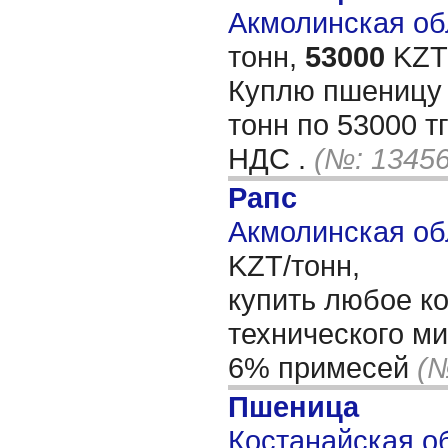
Акмолинская обл
тонн,
53000
KZT/
Куплю пшеницу 
тонн по 53000 тг
НДС .
(№: 13456
Рапс
Акмолинская об
KZT/тонн,
купить любое к
технического м
6% примесей
(№
Пшеница
Костанайская об