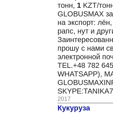
тонн,
1
KZT/тонн
GLOBUSMAX зак
на экспорт: лён,
рапс, нут и дру
Заинтересованн
прошу с нами св
электронной п
TEL.+48 782 645
WHATSAPP), MA
GLOBUSMAXIN
SKYPE:TANIKA
2017
Кукуруза