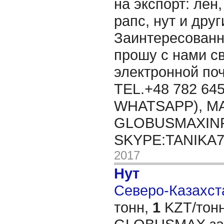
на экспорт: лён,
рапс, нут и дру
Заинтересованн
прошу с нами св
электронной п
TEL.+48 782 645
WHATSAPP), MA
GLOBUSMAXIN
SKYPE:TANIKA
2017
Нут
Северо-Казахста
тонн,
1
KZT/тонн