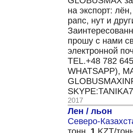
GLOBUSMAX зак
на экспорт: лён,
рапс, нут и дру
Заинтересованн
прошу с нами св
электронной п
TEL.+48 782 645
WHATSAPP), MA
GLOBUSMAXIN
SKYPE:TANIKA
2017
Лен / льон
Северо-Казахста
тонн,
1
KZT/тонн