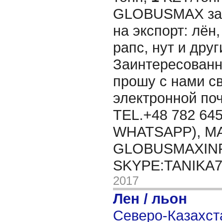
GLOBUSMAX зак
на экспорт: лён,
рапс, нут и дру
Заинтересованн
прошу с нами св
электронной п
TEL.+48 782 645
WHATSAPP), MA
GLOBUSMAXIN
SKYPE:TANIKA
2017
Лен / льон
Северо-Казахста