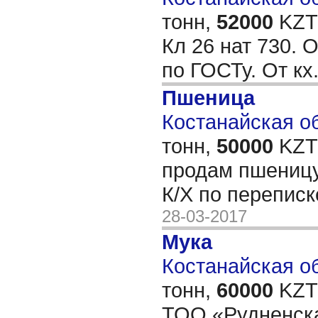
тонн,
52000
KZT/
Кл 26 нат 730.
по ГОСТу. От кх
Пшеница
Костанайская об
тонн,
50000
KZT/
продам пшеницу
К/Х по переписк
28-03-2017
Мука
Костанайская об
тонн,
60000
KZT/
ТОО «Рудненск