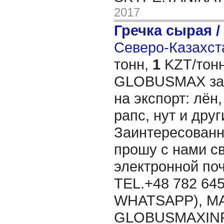
2017
Гречка сырая /
Северо-Казахста
тонн,
1
KZT/тонн
GLOBUSMAX зак
на экспорт: лён,
рапс, нут и дру
Заинтересованн
прошу с нами св
электронной п
TEL.+48 782 645
WHATSAPP), MA
GLOBUSMAXIN