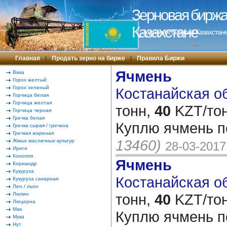
Зерновая биржа 
Казахстане
Зерновая биржа в Казахстане
---
Главная
|
Продать зерно на бирже
|
Правила Биржи
Ячмень
Вика
Горох желтый
Горох зеленый
Костанайская об
Горчица белая
Горчица желтая
тонн,
40
KZT/тон
Горчица черная
Гречка белая
Куплю ячмень п
Гречка сырая / гречиха
Гречкая жареная
13460)
Жмых масличных культур
28-03-2017
Иреги
Конопля
Ячмень
Кориандр
Кукуруза
Костанайская об
Кукуруза сахарная
Лен / льон
Люпин
тонн,
40
KZT/тон
Люцерна
Мак
Куплю ячмень п
Мука
Нут