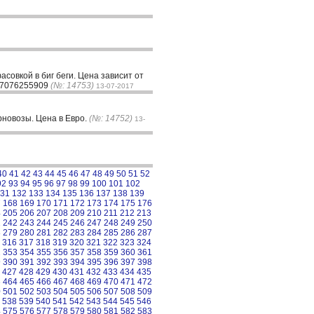
совкой в биг беги. Цена зависит от
7 7076255909
(№: 14753)
13-07-2017
ерновозы. Цена в Евро.
(№: 14752)
13-
40
41
42
43
44
45
46
47
48
49
50
51
52
92
93
94
95
96
97
98
99
100
101
102
31
132
133
134
135
136
137
138
139
7
168
169
170
171
172
173
174
175
176
4
205
206
207
208
209
210
211
212
213
1
242
243
244
245
246
247
248
249
250
8
279
280
281
282
283
284
285
286
287
316
317
318
319
320
321
322
323
324
2
353
354
355
356
357
358
359
360
361
9
390
391
392
393
394
395
396
397
398
427
428
429
430
431
432
433
434
435
3
464
465
466
467
468
469
470
471
472
0
501
502
503
504
505
506
507
508
509
538
539
540
541
542
543
544
545
546
4
575
576
577
578
579
580
581
582
583