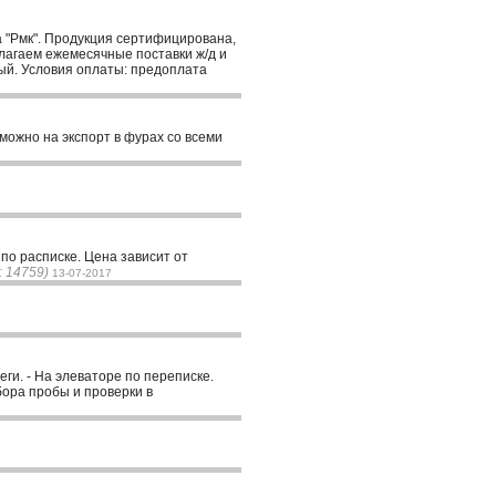
 "Рмк". Продукция сертифицирована,
лагаем ежемесячные поставки ж/д и
ный. Условия оплаты: предоплата
можно на экспорт в фурах со всеми
по расписке. Цена зависит от
: 14759)
13-07-2017
еги. - На элеваторе по переписке.
бора пробы и проверки в