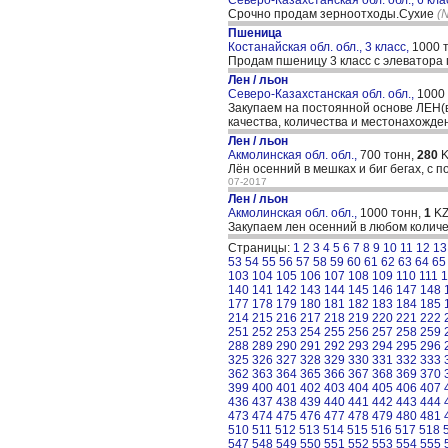
Северо-Казахстанская обл. обл., 6 кла
Срочно продам зерноотходы.Сухие
(
Пшеница
Костанайская обл. обл., 3 класс,
1000 
Продам пшеницу 3 класс с элеватора 
Лен / льон
Северо-Казахстанская обл. обл.,
1000
Закупаем на постоянной основе ЛЕН(ве
качества, количества и местонахожде
Лен / льон
Акмолинская обл. обл.,
700 тонн,
280
K
Лён осенний в мешках и биг бегах, с п
07-2017
Лен / льон
Акмолинская обл. обл.,
1000 тонн,
1
KZ
Закупаем лен осенний в любом колич
Страницы:
1
2
3
4
5
6
7
8
9
10
11
12
13
53
54
55
56
57
58
59
60
61
62
63
64
65
103
104
105
106
107
108
109
110
111
1
140
141
142
143
144
145
146
147
148
177
178
179
180
181
182
183
184
185
214
215
216
217
218
219
220
221
222
251
252
253
254
255
256
257
258
259
288
289
290
291
292
293
294
295
296
325
326
327
328
329
330
331
332
333
362
363
364
365
366
367
368
369
370
399
400
401
402
403
404
405
406
407
436
437
438
439
440
441
442
443
444
473
474
475
476
477
478
479
480
481
510
511
512
513
514
515
516
517
518
547
548
549
550
551
552
553
554
555