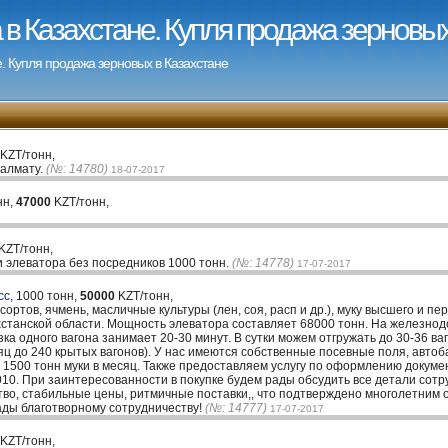
в Казахстане. Купля продажа зерновых
. Купля продажа зерновых в Казахстане
KZT/тонн,
 алмату.
(№: 14780)
18-07-2017
нн,
47000
KZT/тонн,
KZT/тонн,
и элеватора без посредников 1000 тонн.
(№: 14778)
17-07-2017
сс,
1000 тонн,
50000
KZT/тонн,
ортов, ячмень, масличные культуры (лен, соя, расп и др.), муку высшего и пе
хстанской области. Мощность элеватора составляет 68000 тонн. На железно
зка одного вагона занимает 20-30 минут. В сутки можем отгружать до 30-36 ва
яц до 240 крытых вагонов). У нас имеются собственные посевные поля, авто
1500 тонн муки в месяц. Также предоставляем услугу по оформлению докумен
10. При заинтересованности в покупке будем рады обсудить все детали сотр
тво, стабильные цены, ритмичные поставки,, что подтверждено многолетним
ды благотворному сотрудничеству!
(№: 14777)
17-07-2017
KZT/тонн,