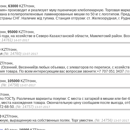
тонн,
63000
KZT/тонн,
ия» производит и реализует муку пшеничную хлебопекарную. Торговая марка
вана в полипропиленовые ламинированные мешки по 50 кг с логотипом. Пред
страны СНГ. Наличие ж/д тупика. Станция отгрузки: ст. Железорудная, г. Руд
тонн,
95000
KZT/тонн,
 года, на хозяйстве в Северо-Казахстанской области, Мамлютский район. Воз
: 14761)
14-07-2017
0
KZT/тонн,
ая
(№: 14760)
13-07-2017
ZT/тонн,
(Осенний, Весенний)в любых объемах, с элеваторов по переписи, с хозяйств 
ния товара. По всем интересующим вас вопросам звоните:+7 707 051 3437
(№
тонн,
105000
KZT/тонн,
.
(№: 14758)
13-07-2017
/тонн,
по ГОСТу. Различные варианты покупки: С места с затаркой в мешки или биг-б
а, места нахождения товара. Окончательную цену сообщаем после выезда, от
72-68-50.
(№: 14757)
13-07-2017
0
KZT/тонн,
жную, выращенную на собственных полях. Торг уместен.
(№: 14756)
13-07-2017