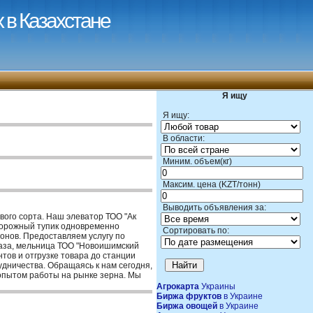
 в Казахстане
Я ищу
Я ищу:
В области:
Миним. объем(кг)
Максим. цена (KZT/тонн)
Выводить объявления за:
рвого сорта. Наш элеватор ТОО "Ак
дорожный тупик одновременно
Сортировать по:
гонов. Предоставляем услугу по
база, мельница ТОО "Новоишимский
тов и отгрузке товара до станции
удничества. Обращаясь к нам сегодня,
 опытом работы на рынке зерна. Мы
Агрокарта
Украины
Биржа фруктов
в Украине
Биржа овощей
в Украине