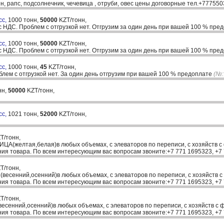
ен, рапс, подсолнечник, чечевица , отруби, овес цены договорные тел.+77755
сс,
1000 тонн,
50000
KZT/тонн,
 НДС. Проблем с отгрузкой нет. Отгрузим за один день при вашей 100 % пре
сс,
1000 тонн,
50000
KZT/тонн,
 НДС. Проблем с отгрузкой нет. Отгрузим за один день при вашей 100 % пре
сс,
1000 тонн,
45
KZT/тонн,
лем с отгрузкой нет. За один день отгрузим при вашей 100 % предоплате
(№:
нн,
50000
KZT/тонн,
сс,
1021 тонн,
52000
KZT/тонн,
T/тонн,
ЦА(желтая,белая)в любых объемах, с элеваторов по переписи, с хозяйств с ф
ния товара. По всем интересующим вас вопросам звоните:+7 771 1695323, +
T/тонн,
весенний,осенний)в любых объемах, с элеваторов по переписи, с хозяйств с ф
ния товара. По всем интересующим вас вопросам звоните:+7 771 1695323, +
T/тонн,
сенний,осенний)в любых объемах, с элеваторов по переписи, с хозяйств с фа
ния товара. По всем интересующим вас вопросам звоните:+7 771 1695323, +