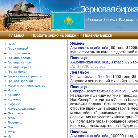
Зерновая биржа 
Зерновая биржа в Казахстане
---
Главная
|
Продать зерно на бирже
|
Правила Биржи
Ячмень
Вика
Акмолинская обл. обл.,
60 тонн,
34000
Горох желтый
Куплю ячмень на вагоне с доставкой в
Горох зеленый
Пшеница
Горчица белая
Акмолинская обл. обл., 3 класс,
695 то
Горчица желтая
(№: 14779)
17-07-2017
Горчица черная
Гречка белая
Лен / льон
Гречка сырая / гречиха
Костанайская обл. обл.,
1000 тонн,
85
Закупаем лен осенний с хозяйства ил
Гречкая жареная
Жмых масличных культур
Пшеница
Иреги
Северо-Казахстанская обл. обл., 3 кла
Конопля
Реализуем пшеницу мягких и твердых с
Кориандр
Нан Север" находится в Северо-Каза
возможна подача 18-ти вагонов, погру
Кукуруза
отгрузке пшеницы в мешкотару (в мес
Кукуруза сахарная
мелькомбинат", производительностью 
Лен / льон
назначения на условиях Инкотермс 20
Люпин
Вы получаете гарантированное качес
Люцерна
ищем надежных партнеров и будем ра
Мак
Пшеница
Мука
Акмолинская обл. обл.,
100000 тонн,
1
Нут