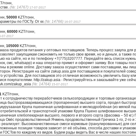
T/тонн,
естве.
(№: 14767)
17-07-2017
онн,
50000
KZT/тонн,
параметры по ГОСТу. От кх
(№: 14766)
16-07-2017
онн,
60000
KZT/тонн,
5-07-2017
онн,
105000
KZT/тонн,
заказа продуктов питания у оптовых поставщиков. Теперь процесс закупа для 
озволяет закупщикам сэкономить не только свое время, но и деньги, а также 
ько на сайте, но и по телефону +7(775)3207777. Передайте весь список нужн
к, смс, whatsapp) и наш оператор примет и оформит заявку. Все товары пос
ны в режиме online. Доставку заказа осуществляют сами поставщики, мы ли
торон. Регистрация на сайте zakup.asia для поставщиков и покупателей сове
о устройства. Для поставщиков это отличная возможность увеличить базу кли
я покупателями. http://zakup.asia - Регистрируйтесь и заказывайте уже сей
//vk.com/zakup_asia
(№: 14764)
15-07-2017
1
KZT/тонн,
к сотрудничеству переработчиков сельхозпродукции и торговые организации
дрица быстроразваривающаяся (пропаренная) высшего сорта, продел быстр
 кукурузааная Крупа пшеничная шлифованная и мелкодроблёная (из мягкой 
 в потребительской и транспортной упаковке Крупа Пшено шлифованное высшег
ничная хлебопекарная высшего, первого и второго сорта (фасовка – 50 кг.)
ца Овёс продовольственный Ячмень продовольственный Гречиха 1-го, 2-го и 
реализует: Высококачественные смеси кормовые (гранулированные) для се
оженные позиции товаров зависит от её объёма, способа доставки и упаковк
 ГОСТов по каждому из видов. Будем рады видеть Вас в числе наших постоя