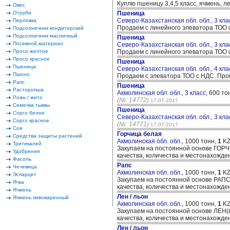
Куплю пшеницу 3,4,5 класс, ячмень, л
Овес
Отруби
Пшеница
Северо-Казахстанская обл. обл., 3 кла
Перловка
Продаем с линейного элеватора ТОО с
Подсолнечник кондитерский
Подсолнечник масличный
Пшеница
Посевной материал
Северо-Казахстанская обл. обл., 3 кла
Просо желтое
Продаем с линейного элеватора ТОО с
Просо красное
Пшеница
Пшеница
Северо-Казахстанская обл. обл., 4 кла
Пшоно
Продаем с элеватора ТОО с НДС. Проб
Рапс
Пшеница
Расторопша
Акмолинская обл. обл., 3 класс,
600 то
Рожь / жито
(№: 14772)
17-07-2017
Семечка тыквы
Пшеница
Сорго белое
Северо-Казахстанская обл. обл., 3 кла
Сорго красное
(№: 14771)
17-07-2017
Соя
Горчица белая
Средства защиты растений
Акмолинская обл. обл.,
1000 тонн,
1
KZ
Тритикалей
Закупаем на постоянной основе ГОРЧИ
Удобрения
качества, количества и местонахожде
Фасоль
Рапс
Чечевица
Акмолинская обл. обл.,
1000 тонн,
1
KZ
Эспарцет
Закупаем на постоянной основе РАПС(
Ячка
качества, количества и местонахожде
Ячмень
Лен / льон
Ячмень пивоваренный
Акмолинская обл. обл.,
1000 тонн,
1
KZ
Закупаем на постоянной основе ЛЕН(ве
качества, количества и местонахожде
Лен / льон