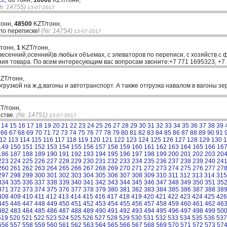
сс,
60 тонн,
16000
KZT/тонн,
№: 14755)
13-07-2017
тонн,
48500
KZT/тонн,
по переписке!
(№: 14754)
13-07-2017
 тонн,
1
KZT/тонн,
сенний,осенний)в любых объемах, с элеваторов по переписи, с хозяйств с фа
ния товара. По всем интересующим вас вопросам звоните:+7 771 1695323, +
ZT/тонн,
огрузкой на ж.д.вагоны и автотранспорт. А также отгрузка навалом в вагоны з
T/тонн,
естве.
(№: 14751)
13-07-2017
14
15
16
17
18
19
20
21
22
23
24
25
26
27
28
29
30
31
32
33
34
35
36
37
38
39
66
67
68
69
70
71
72
73
74
75
76
77
78
79
80
81
82
83
84
85
86
87
88
89
90
91
12
113
114
115
116
117
118
119
120
121
122
123
124
125
126
127
128
129
130
1
149
150
151
152
153
154
155
156
157
158
159
160
161
162
163
164
165
166
16
186
187
188
189
190
191
192
193
194
195
196
197
198
199
200
201
202
203
20
223
224
225
226
227
228
229
230
231
232
233
234
235
236
237
238
239
240
24
260
261
262
263
264
265
266
267
268
269
270
271
272
273
274
275
276
277
27
297
298
299
300
301
302
303
304
305
306
307
308
309
310
311
312
313
314
315
334
335
336
337
338
339
340
341
342
343
344
345
346
347
348
349
350
351
35
371
372
373
374
375
376
377
378
379
380
381
382
383
384
385
386
387
388
38
408
409
410
411
412
413
414
415
416
417
418
419
420
421
422
423
424
425
426
445
446
447
448
449
450
451
452
453
454
455
456
457
458
459
460
461
462
46
482
483
484
485
486
487
488
489
490
491
492
493
494
495
496
497
498
499
50
519
520
521
522
523
524
525
526
527
528
529
530
531
532
533
534
535
536
537
556
557
558
559
560
561
562
563
564
565
566
567
568
569
570
571
572
573
57