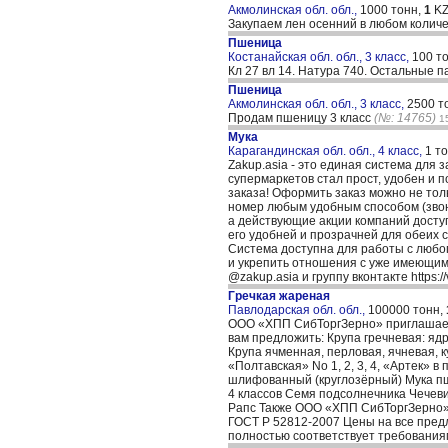
Акмолинская обл. обл.,
1000 тонн,
1
KZ
Закупаем лен осенний в любом колич
Пшеница
Костанайская обл. обл., 3 класс,
100 т
Кл 27 вл 14. Натура 740. Остальные 
Пшеница
Акмолинская обл. обл., 3 класс,
2500 т
Продам пшеницу 3 класс
(№: 14765)
1
Мука
Карагандинская обл. обл., 4 класс,
1 т
Zakup.asia - это единая система для 
супермаркетов стал прост, удобен и п
заказа! Оформить заказ можно не тол
номер любым удобным способом (звоно
а действующие акции компаний доступ
его удобней и прозрачней для обеих с
Система доступна для работы с любог
и укрепить отношения с уже имеющимис
@zakup.asia и группу вконтакте https:
Гречкая жареная
Павлодарская обл. обл.,
100000 тонн,
ООО «ХПП СибТоргЗерно» приглашает 
вам предложить: Крупа гречневая: я
Крупа ячменная, перловая, ячневая,
«Полтавская» No 1, 2, 3, 4, «Артек»
шлифованный (круглозёрный) Мука пше
4 классов Семя подсолнечника Чечеви
Рапс Также ООО «ХПП СибТоргЗерно» 
ГОСТ Р 52812-2007 Цены на все предл
полностью соответствует требованиям