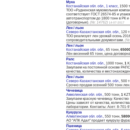
Мука
Костанайская обл. обл., 1 класс,
1500 
ТОО «Рудненская мукомольная компан
соответствует ГОСТ 26574-85 и упако
автотранспортом до 1800 тонн в РК и 
(договорные).
(№: 14762)
14-07-2017
Лен / льон
Северо-Казахстанская обл. обл.,
120 
ТОО реализует лен урожай осень 2016
сопроводительными документами.
(№
Лен / льон
Костанайская обл. обл.,
65 тонн,
6500
Лён весенний 65 тонн, цена договорн
Рапс
Костанайская обл. обл.,
1000 тонн,
1
K
Закупаем на постоянной основе РАПС 
качества, количества и местонахожде
Лен / льон
Северо-Казахстанская обл. обл.,
500 
Срочно продам осенний 500 тонн лен
Чечевица
Акмолинская обл. обл.,
500 тонн,
1
KZT
Закупаем красную чечевицу. Качество 
Цены зависят от качества, количеств
лаборатории. Контакты: Асет: 8-701-9
Кукуруза
Алматинская обл. обл.,
550 тонн,
5800
АО "АПК Адал" продает кукурузу фура
Пшеница