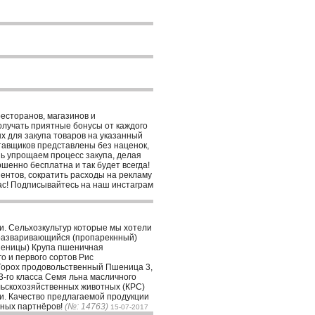
ресторанов, магазинов и
получать приятные бонусы от каждого
ых для закупа товаров на указанный
тавщиков представлены без наценок,
шь упрощаем процесс закупа, делая
ршенно бесплатна и так будет всегда!
ентов, сократить расходы на рекламу
час! Подписывайтесь на наш инстаграм
. Сельхозкультур которые мы хотели
оразваривающийся (пропарекнный)
пшеницы) Крупа пшеничная
о и первого сортов Рис
 Горох продовольственный Пшеница 3,
3-го класса Семя льна масличного
льскохозяйственных животных (КРС)
и. Качество предлагаемой продукции
нных партнёров!
(№: 14763)
15-07-2017