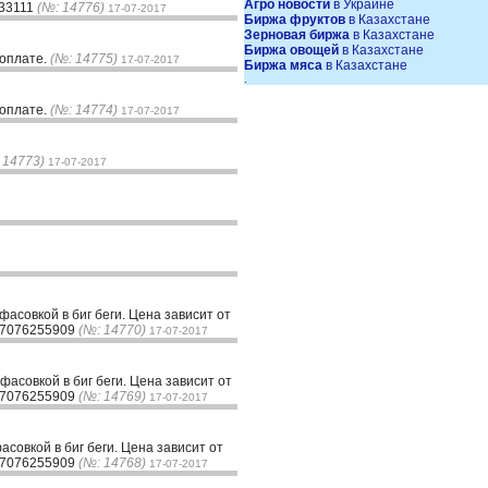
Агро новости
в Украине
033111
(№: 14776)
17-07-2017
Биржа фруктов
в Казахстане
Зерновая биржа
в Казахстане
Биржа овощей
в Казахстане
доплате.
(№: 14775)
17-07-2017
Биржа мяса
в Казахстане
.
доплате.
(№: 14774)
17-07-2017
 14773)
17-07-2017
асовкой в биг беги. Цена зависит от
7 7076255909
(№: 14770)
17-07-2017
асовкой в биг беги. Цена зависит от
7 7076255909
(№: 14769)
17-07-2017
совкой в биг беги. Цена зависит от
7 7076255909
(№: 14768)
17-07-2017