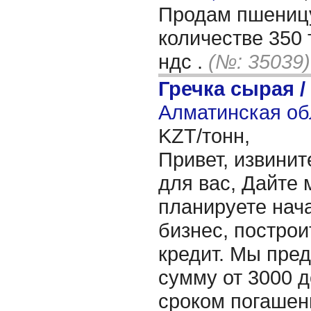
Продам пшеницу
количестве 350 
ндс .
(№: 35039)
Гречка сырая /
Алматинская об
KZT/тонн,
Привет, извинит
для вас, Дайте 
планируете нача
бизнес, построи
кредит. Мы пре
сумму от 3000 д
сроком погашени