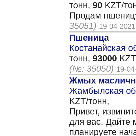
тонн,
90
KZT/тон
Продам пшениц
35051)
19-04-2021
Пшеница
Костанайская об
тонн,
93000
KZT/
(№: 35050)
19-04
Жмых масличн
Жамбылская обл
KZT/тонн,
Привет, извинит
для вас, Дайте 
планируете нача