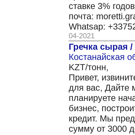
ставке 3% годов
почта: moretti.g
Whatsap: +337
04-2021
Гречка сырая /
Костанайская об
KZT/тонн,
Привет, извинит
для вас, Дайте 
планируете нача
бизнес, построи
кредит. Мы пре
сумму от 3000 д