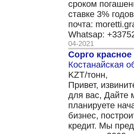
сроком погашени
ставке 3% годов
почта: moretti.g
Whatsap: +337
04-2021
Сорго красное
Костанайская об
KZT/тонн,
Привет, извинит
для вас, Дайте 
планируете нача
бизнес, построи
кредит. Мы пре