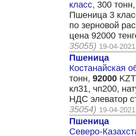
класс,
300 тонн
Пшеница 3 класс
по зерновой рас
цена 92000 тен
35055)
19-04-2021
Пшеница
Костанайская об
тонн,
92000
KZT/
кл31, чп200, нат
НДС элеватор с
35054)
19-04-2021
Пшеница
Северо-Казахста