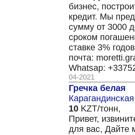
бизнес, построи
кредит. Мы пре
сумму от 3000 д
сроком погашени
ставке 3% годов
почта: moretti.g
Whatsap: +337
04-2021
Гречка белая
Карагандинская 
10
KZT/тонн,
Привет, извинит
для вас, Дайте 