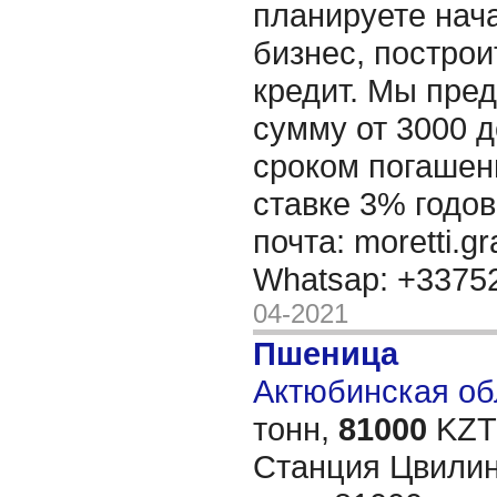
планируете нача
бизнес, построи
кредит. Мы пре
сумму от 3000 д
сроком погашени
ставке 3% годов
почта: moretti.g
Whatsap: +337
04-2021
Пшеница
Актюбинская обл
тонн,
81000
KZT/
Станция Цвилин