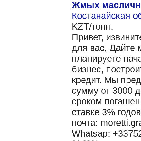
Жмых масличн
Костанайская об
KZT/тонн,
Привет, извинит
для вас, Дайте 
планируете нача
бизнес, построи
кредит. Мы пре
сумму от 3000 д
сроком погашени
ставке 3% годов
почта: moretti.g
Whatsap: +337