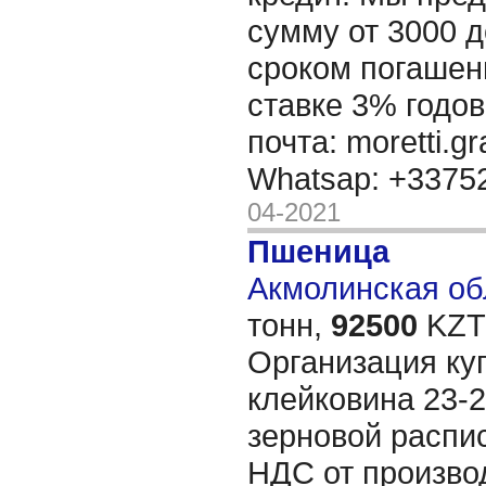
сумму от 3000 д
сроком погашени
ставке 3% годов
почта: moretti.g
Whatsap: +337
04-2021
Пшеница
Акмолинская обл
тонн,
92500
KZT/
Организация ку
клейковина 23-2
зерновой распис
НДС от произво