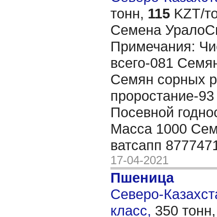
тонн,
115
KZT/то
Семена УралоС
Примечания: Чи
всего-081 Семян
Семян сорных р
проростание-93
Посевной годно
Масса 1000 Сем
ватсапп 877747
17-04-2021
Пшеница
Северо-Казахста
класс,
350 тонн