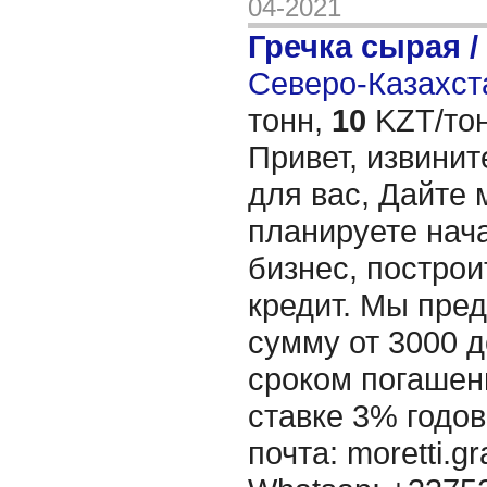
04-2021
Гречка сырая /
Северо-Казахста
тонн,
10
KZT/тон
Привет, извинит
для вас, Дайте 
планируете нача
бизнес, построи
кредит. Мы пре
сумму от 3000 д
сроком погашени
ставке 3% годов
почта: moretti.g