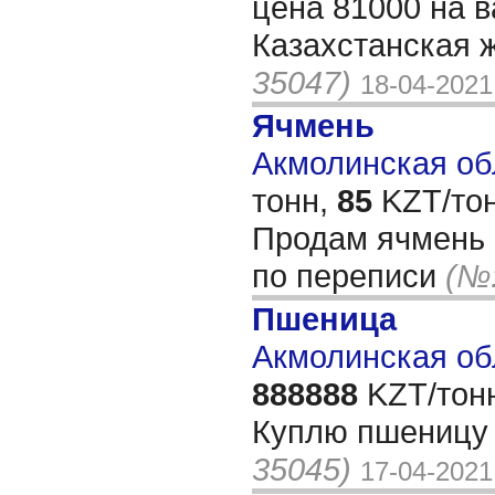
цена 81000 на в
Казахстанская 
35047)
18-04-2021
Ячмень
Акмолинская обл
тонн,
85
KZT/тон
Продам ячмень 
по переписи
(№:
Пшеница
Акмолинская об
888888
KZT/тон
Куплю пшеницу 
35045)
17-04-2021