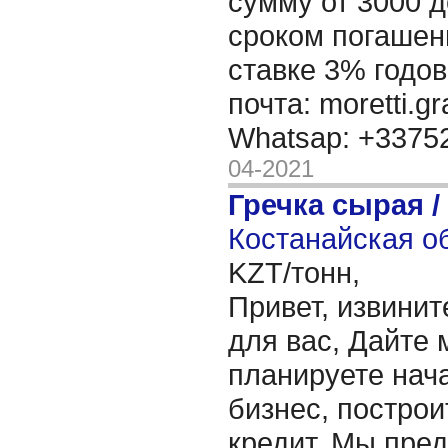
сумму от 3000 д
сроком погашени
ставке 3% годов
почта: moretti.g
Whatsap: +337
04-2021
Гречка сырая /
Костанайская об
KZT/тонн,
Привет, извинит
для вас, Дайте 
планируете нача
бизнес, построи
кредит. Мы пре