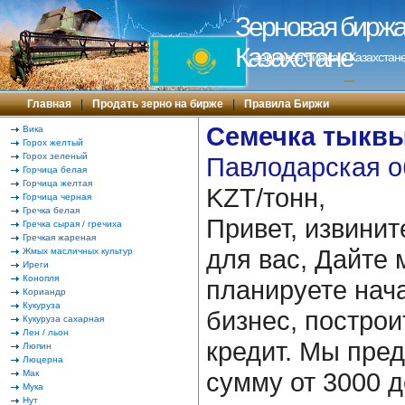
Зерновая биржа 
Казахстане
Зерновая биржа в Казахстане
---
Главная
|
Продать зерно на бирже
|
Правила Биржи
Семечка тыкв
Вика
Горох желтый
Горох зеленый
Павлодарская о
Горчица белая
Горчица желтая
KZT/тонн,
Горчица черная
Гречка белая
Привет, извинит
Гречка сырая / гречиха
Гречкая жареная
для вас, Дайте 
Жмых масличных культур
Иреги
Конопля
планируете нача
Кориандр
Кукуруза
бизнес, построи
Кукуруза сахарная
Лен / льон
кредит. Мы пре
Люпин
Люцерна
сумму от 3000 д
Мак
Мука
Нут