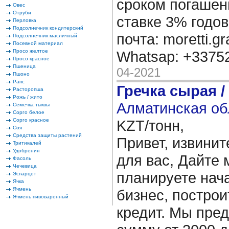
сроком погашени
Овес
Отруби
ставке 3% годов
Перловка
Подсолнечник кондитерский
почта: moretti.g
Подсолнечник масличный
Посевной материал
Просо желтое
Whatsap: +337
Просо красное
Пшеница
04-2021
Пшоно
Рапс
Гречка сырая /
Расторопша
Рожь / жито
Алматинская об
Семечка тыквы
Сорго белое
Сорго красное
KZT/тонн,
Соя
Средства защиты растений
Привет, извинит
Тритикалей
Удобрения
для вас, Дайте 
Фасоль
Чечевица
планируете нача
Эспарцет
Ячка
Ячмень
бизнес, построи
Ячмень пивоваренный
кредит. Мы пре