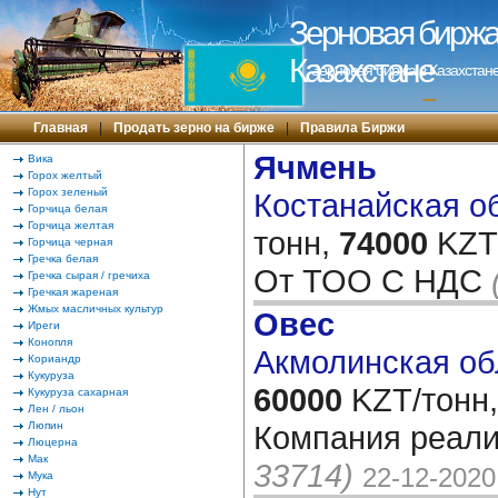
Зерновая биржа 
Казахстане
Зерновая биржа в Казахстане
---
Главная
|
Продать зерно на бирже
|
Правила Биржи
Ячмень
Вика
Горох желтый
Горох зеленый
Костанайская об
Горчица белая
Горчица желтая
тонн,
74000
KZT/
Горчица черная
Гречка белая
От ТОО С НДС
Гречка сырая / гречиха
Гречкая жареная
Жмых масличных культур
Овес
Иреги
Конопля
Акмолинская об
Кориандр
Кукуруза
60000
KZT/тонн,
Кукуруза сахарная
Лен / льон
Люпин
Компания реали
Люцерна
Мак
33714)
22-12-2020
Мука
Нут