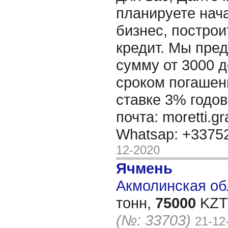
планируете нача
бизнес, построи
кредит. Мы пре
сумму от 3000 д
сроком погашени
ставке 3% годов
почта: moretti.g
Whatsap: +337
12-2020
Ячмень
Акмолинская обл
тонн,
75000
KZT/
(№: 33703)
21-12