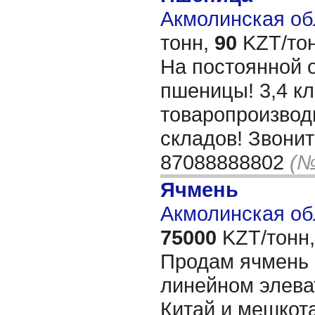
Акмолинская обл
тонн,
90
KZT/тон
На постоянной 
пшеницы! 3,4 кл
товаропроизвод
складов! Звонит
87088888802
(№
Ячмень
Акмолинская об
75000
KZT/тонн,
Продам ячмень 
линейном элева
Китай и мешкот