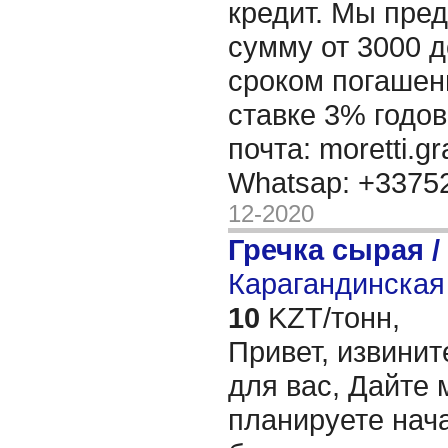
кредит. Мы пре
сумму от 3000 д
сроком погашени
ставке 3% годов
почта: moretti.g
Whatsap: +337
12-2020
Гречка сырая /
Карагандинская 
10
KZT/тонн,
Привет, извинит
для вас, Дайте 
планируете нача