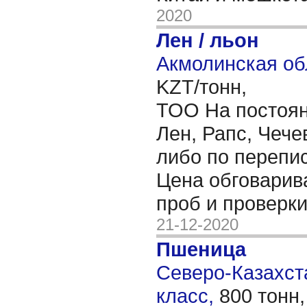
2020
Лен / льон
Акмолинская об
KZT/тонн,
ТОО На постоян
Лен, Рапс, Чече
либо по перепис
Цена обговарив
проб и проверки
21-12-2020
Пшеница
Северо-Казахста
класс,
800 тонн