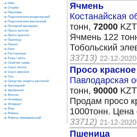
Ячмень
Овес
Отруби
Перловка
Костанайская об
Подсолнечник кондитерский
Подсолнечник масличный
тонн,
72000
KZT/
Посевной материал
Просо желтое
Ячмень 122 тон
Просо красное
Пшеница
Тобольский эле
Пшоно
Рапс
Расторопша
33713)
22-12-2020
Рожь / жито
Семечка тыквы
Просо красное
Сорго белое
Сорго красное
Соя
Павлодарская об
Средства защиты растений
Тритикалей
тонн,
90000
KZT/
Удобрения
Фасоль
Продам просо к
Чечевица
Эспарцет
1000тонн. Цена 
Ячка
Ячмень
Ячмень пивоваренный
33712)
21-12-2020
Пшеница