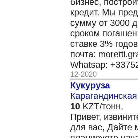
бизнес, построи
кредит. Мы пре
сумму от 3000 д
сроком погашени
ставке 3% годов
почта: moretti.g
Whatsap: +337
12-2020
Кукуруза
Карагандинская 
10
KZT/тонн,
Привет, извинит
для вас, Дайте 
планируете нача