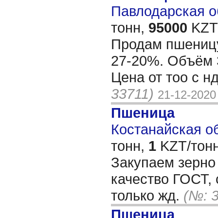
Павлодарская об
тонн,
95000
KZT/
Продам пшеницу
27-20%. Объём 
Цена от тоо с н
33711)
21-12-2020
Пшеница
Костанайская об
тонн,
1
KZT/тонн
Закупаем зерно
качество ГОСТ, 
только жд.
(№: 
Пшеница