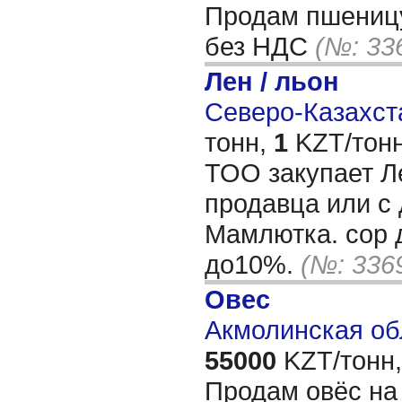
Продам пшеницу
без НДС
(№: 33
Лен / льон
Северо-Казахста
тонн,
1
KZT/тонн
ТОО закупает Л
продавца или с д
Мамлютка. сор 
до10%.
(№: 336
Овес
Акмолинская об
55000
KZT/тонн,
Продам овёс на