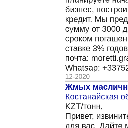
бизнес, построи
кредит. Мы пре
сумму от 3000 д
сроком погашени
ставке 3% годов
почта: moretti.g
Whatsap: +337
12-2020
Жмых масличн
Костанайская об
KZT/тонн,
Привет, извинит
для вас, Дайте 