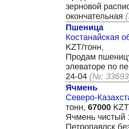
зерновой распис
окончательная
Пшеница
Костанайская об
KZT/тонн,
Продам пшеницу 
элеваторе по пе
24-04
(№: 33693
Ячмень
Северо-Казахста
тонн,
67000
KZT/
Ячмень чистый 1
Петропавлск бе