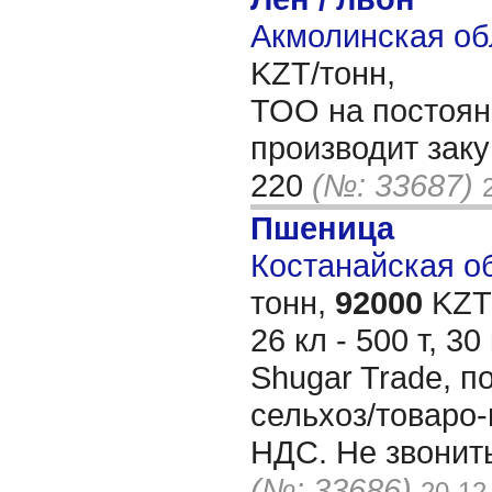
Акмолинская об
KZT/тонн,
ТОО на постоян
производит зак
220
(№: 33687)
Пшеница
Костанайская об
тонн,
92000
KZT/
26 кл - 500 т, 30
Shugar Trade, п
сельхоз/товаро-
НДС. Не звонить
(№: 33686)
20-12