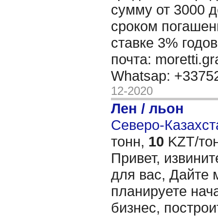
сумму от 3000 д
сроком погашени
ставке 3% годов
почта: moretti.g
Whatsap: +337
12-2020
Лен / льон
Северо-Казахста
тонн,
10
KZT/тон
Привет, извинит
для вас, Дайте 
планируете нача
бизнес, построи