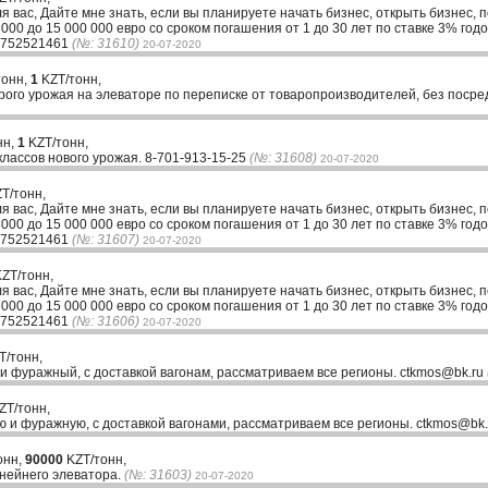
ля вас, Дайте мне знать, если вы планируете начать бизнес, открыть бизнес, 
00 до 15 000 000 евро со сроком погашения от 1 до 30 лет по ставке 3% годо
33752521461
(№: 31610)
20-07-2020
тонн,
1
KZT/тонн,
рого урожая на элеваторе по переписке от товаропроизводителей, без посре
нн,
1
KZT/тонн,
классов нового урожая. 8-701-913-15-25
(№: 31608)
20-07-2020
T/тонн,
ля вас, Дайте мне знать, если вы планируете начать бизнес, открыть бизнес, 
00 до 15 000 000 евро со сроком погашения от 1 до 30 лет по ставке 3% годо
33752521461
(№: 31607)
20-07-2020
ZT/тонн,
ля вас, Дайте мне знать, если вы планируете начать бизнес, открыть бизнес, 
00 до 15 000 000 евро со сроком погашения от 1 до 30 лет по ставке 3% годо
33752521461
(№: 31606)
20-07-2020
T/тонн,
и фуражный, с доставкой вагонам, рассматриваем все регионы. ctkmos@bk.ru
ZT/тонн,
 и фуражную, с доставкой вагонами, рассматриваем все регионы. ctkmos@bk
онн,
90000
KZT/тонн,
инейнего элеватора.
(№: 31603)
20-07-2020