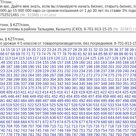
T/тонн,
ля вас, Дайте мне знать, если вы планируете начать бизнес, открыть бизнес, 
00 до 15 000 000 евро со сроком погашения от 1 до 30 лет по ставке 3% годо
33752521461
(№: 31588)
17-07-2020
 тонн,
1
KZT/тонн,
тонн соломы в районе Тальщика, Кызылту (СКО). 8-701-913-15-25
(№: 31587)
17
нн,
1
KZT/тонн,
 урожая 4-5 классов от товаропроизводителя, без посредников. 8-701-913-1
14
15
16
17
18
19
20
21
22
23
24
25
26
27
28
29
30
31
32
33
34
35
36
37
38
39
66
67
68
69
70
71
72
73
74
75
76
77
78
79
80
81
82
83
84
85
86
87
88
89
90
91
12
113
114
115
116
117
118
119
120
121
122
123
124
125
126
127
128
129
130
1
149
150
151
152
153
154
155
156
157
158
159
160
161
162
163
164
165
166
16
186
187
188
189
190
191
192
193
194
195
196
197
198
199
200
201
202
203
20
223
224
225
226
227
228
229
230
231
232
233
234
235
236
237
238
239
240
24
260
261
262
263
264
265
266
267
268
269
270
271
272
273
274
275
276
277
27
297
298
299
300
301
302
303
304
305
306
307
308
309
310
311
312
313
314
315
334
335
336
337
338
339
340
341
342
343
344
345
346
347
348
349
350
351
35
371
372
373
374
375
376
377
378
379
380
381
382
383
384
385
386
387
388
38
408
409
410
411
412
413
414
415
416
417
418
419
420
421
422
423
424
425
426
445
446
447
448
449
450
451
452
453
454
455
456
457
458
459
460
461
462
46
481
482
483
484
485
486
487
488
489
490
491
492
493
494
495
496
497
498
49
518
519
520
521
522
523
524
525
526
527
528
529
530
531
532
533
534
535
536
555
556
557
558
559
560
561
562
563
564
565
566
567
568
569
570
571
572
57
592
593
594
595
596
597
598
599
600
601
602
603
604
605
606
607
608
609
61
629
630
631
632
633
634
635
636
637
638
639
640
641
642
643
644
645
646
64
666
667
668
669
670
671
672
673
674
675
676
677
678
679
680
681
682
683
68
703
704
705
706
707
708
709
710
711
712
713
714
715
716
717
718
719
720
721
740
741
742
743
744
745
746
747
748
749
750
751
752
753
754
755
756
757
75
777
778
779
780
781
782
783
784
785
786
787
788
789
790
791
792
793
794
79