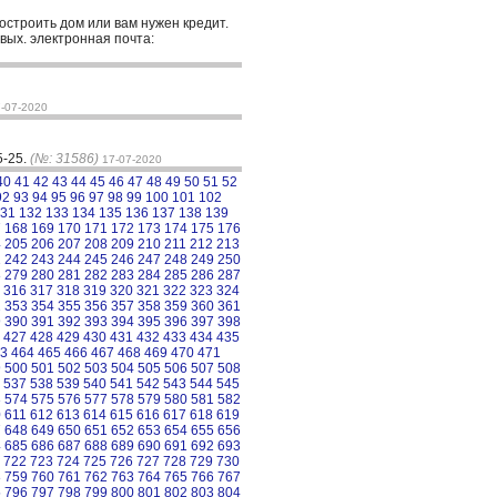
построить дом или вам нужен кредит.
вых. электронная почта:
-07-2020
5-25.
(№: 31586)
17-07-2020
40
41
42
43
44
45
46
47
48
49
50
51
52
92
93
94
95
96
97
98
99
100
101
102
31
132
133
134
135
136
137
138
139
7
168
169
170
171
172
173
174
175
176
4
205
206
207
208
209
210
211
212
213
1
242
243
244
245
246
247
248
249
250
8
279
280
281
282
283
284
285
286
287
316
317
318
319
320
321
322
323
324
2
353
354
355
356
357
358
359
360
361
9
390
391
392
393
394
395
396
397
398
427
428
429
430
431
432
433
434
435
3
464
465
466
467
468
469
470
471
9
500
501
502
503
504
505
506
507
508
537
538
539
540
541
542
543
544
545
3
574
575
576
577
578
579
580
581
582
0
611
612
613
614
615
616
617
618
619
7
648
649
650
651
652
653
654
655
656
4
685
686
687
688
689
690
691
692
693
722
723
724
725
726
727
728
729
730
8
759
760
761
762
763
764
765
766
767
5
796
797
798
799
800
801
802
803
804