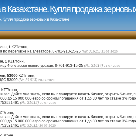
в Казахстане. Купля продажа зерновых
. Купля продажа зерновых в Казахстане
тонн,
1
KZT/тонн,
я по переписке на элеваторе. 8-701-913-15-25
(№: 31615)
21-07-2020
нн,
1
KZT/тонн,
цу 4-5 классов нового урожая. 8-701-913-15-25
(№: 31614)
21-07-2020
онн,
53000
KZT/тонн,
 НДС 53000
(№: 31613)
20-07-2020
0
KZT/тонн,
ля вас, Дайте мне знать, если вы планируете начать бизнес, открыть бизнес, 
00 до 15 000 000 евро со сроком погашения от 1 до 30 лет по ставке 3% годо
33752521461
(№: 31612)
20-07-2020
ZT/тонн,
ля вас, Дайте мне знать, если вы планируете начать бизнес, открыть бизнес, 
00 до 15 000 000 евро со сроком погашения от 1 до 30 лет по ставке 3% годо
33752521461
(№: 31611)
20-07-2020
ZT/тонн,