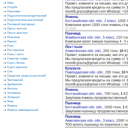
Овес
Привет, извините за письмо, как это д
Отруби
Мы предлагаем кредиты на сумму от 30
moretti.gracia@gmail.com Whatsap: +
Перловка
Подсолнечник кондитерский
Ячмень
Подсолнечник масличный
Костанайская обл. обл., 2 класс,
1000 
Посевной материал
Компания купит 1000 тонн ячмень ста
Просо желтое
07-2020
Просо красное
Пшеница
Пшеница
Жамбылская обл. обл., 5 класс,
210 то
Компания купит южную пшеницу 4 - 5 
Пшоно
Рапс
Лен / льон
Расторопша
Алматинская обл. обл.,
200 тонн,
10
KZ
Рожь / жито
Привет, извините за письмо, как это д
Семечка тыквы
Мы предлагаем кредиты на сумму от 30
moretti.gracia@gmail.com Whatsap: +
Сорго белое
Сорго красное
Кукуруза
Соя
Павлодарская обл. обл.,
200 тонн,
10
K
Средства защиты растений
Привет, извините за письмо, как это д
Тритикалей
Мы предлагаем кредиты на сумму от 30
moretti.gracia@gmail.com Whatsap: +
Удобрения
Фасоль
Ячмень
Чечевица
Костанайская обл. обл.,
700 тонн,
1
KZ
Эспарцет
Закупаем ячмень продовольственный 
Ячка
Пшеница
Ячмень
Костанайская обл. обл.,
1000 тонн,
1
K
Ячмень пивоваренный
Закупаем пшеницу продовольственную
Пшеница
Акмолинская обл. обл., 3 класс,
2000 т
ТОО купить пшеницу по переписи с л