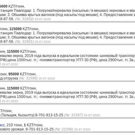
5000
KZT/тонн,
станция Павлодар: 1. Погрузка/перевалка (насыпью / в мешках) зерновых и м
ки; 3. Обшивка крытых вагонов (под насыпь/ под мешки); 4. Предоставление в
8-87-56.
(№: 31602)
20-07-2020
тонн,
115000
KZT/тонн,
станция Павлодар: 1. Погрузка/перевалка (насыпью / в мешках) зерновых и м
ки; 3. Обшивка крытых вагонов (под насыпь/ под мешки); 4. Предоставление в
8-87-56.
(№: 31601)
20-07-2020
онн,
115000
KZT/тонн,
евалки зерна, 2019 года выпуска в идеальном состоянии:-шнековый транспор
(РФ),цена 1500тыс. тг.; -пневмотранспортер УПТ-30 (РФ), цена 2900тыс. тг. 
)
20-07-2020
тонн,
95000
KZT/тонн,
жд отгрузка
(№: 31599)
20-07-2020
онн,
115000
KZT/тонн,
евалки зерна, 2019 года выпуска в идеальном состоянии:-шнековый транспор
(РФ),цена 1500тыс. тг.; -пневмотранспортер УПТ-30 (РФ), цена 2900тыс. тг. 
)
20-07-2020
T/тонн,
 (Тальщик, Кызылту).8-701-913-15-25
(№: 31597)
20-07-2020
асс,
210 тонн,
1
KZT/тонн,
нового урожая. 8-701-913-15-25
(№: 31596)
20-07-2020