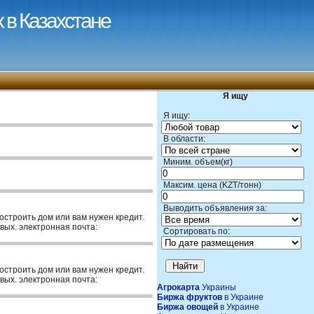
 в Казахстане
Я ищу
Я ищу:
В области:
Миним. объем(кг)
Максим. цена (KZT/тонн)
Выводить объявления за:
построить дом или вам нужен кредит.
вых. электронная почта:
Сортировать по:
построить дом или вам нужен кредит.
вых. электронная почта:
Агрокарта
Украины
Биржа фруктов
в Украине
Биржа овощей
в Украине