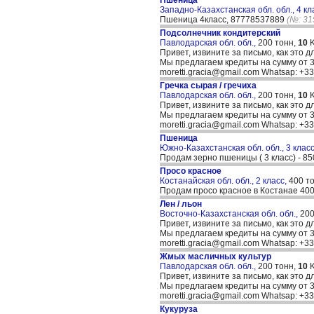
Пшеница
Западно-Казахстанская обл. обл., 4 кл
Пшеница 4класс, 87778537889
(№: 31
Подсолнечник кондитерский
Павлодарская обл. обл.,
200 тонн,
10
K
Привет, извините за письмо, как это д
Мы предлагаем кредиты на сумму от 30
moretti.gracia@gmail.com Whatsap: +
Гречка сырая / гречиха
Павлодарская обл. обл.,
200 тонн,
10
K
Привет, извините за письмо, как это д
Мы предлагаем кредиты на сумму от 30
moretti.gracia@gmail.com Whatsap: +
Пшеница
Южно-Казахстанская обл. обл., 3 клас
Продам зерно пшеницы ( 3 класс) - 85
Просо красное
Костанайская обл. обл., 2 класс,
400 т
Продам просо красное в Костанае 400т
Лен / льон
Восточно-Казахстанская обл. обл.,
200
Привет, извините за письмо, как это д
Мы предлагаем кредиты на сумму от 30
moretti.gracia@gmail.com Whatsap: +
Жмых масличных культур
Павлодарская обл. обл.,
200 тонн,
10
K
Привет, извините за письмо, как это д
Мы предлагаем кредиты на сумму от 30
moretti.gracia@gmail.com Whatsap: +
Кукуруза