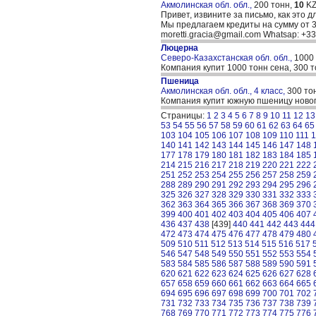
Акмолинская обл. обл.,
200 тонн,
10
KZ
Привет, извините за письмо, как это д
Мы предлагаем кредиты на сумму от 30
moretti.gracia@gmail.com Whatsap: +
Люцерна
Северо-Казахстанская обл. обл.,
1000
Компания купит 1000 тонн сена, 300 
Пшеница
Акмолинская обл. обл., 4 класс,
300 то
Компания купит южную пшеницу нового
Страницы:
1
2
3
4
5
6
7
8
9
10
11
12
13
53
54
55
56
57
58
59
60
61
62
63
64
65
103
104
105
106
107
108
109
110
111
1
140
141
142
143
144
145
146
147
148
177
178
179
180
181
182
183
184
185
214
215
216
217
218
219
220
221
222
251
252
253
254
255
256
257
258
259
288
289
290
291
292
293
294
295
296
325
326
327
328
329
330
331
332
333
362
363
364
365
366
367
368
369
370
399
400
401
402
403
404
405
406
407
436
437
438
[439]
440
441
442
443
444
472
473
474
475
476
477
478
479
480
509
510
511
512
513
514
515
516
517
546
547
548
549
550
551
552
553
554
583
584
585
586
587
588
589
590
591
620
621
622
623
624
625
626
627
628
657
658
659
660
661
662
663
664
665
694
695
696
697
698
699
700
701
702
731
732
733
734
735
736
737
738
739
768
769
770
771
772
773
774
775
776