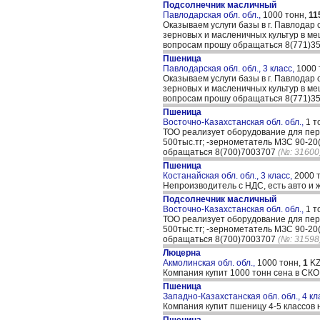
Подсолнечник масличный
Павлодарская обл. обл.,
1000 тонн,
11
Оказываем услуги базы в г. Павлодар 
зерновых и масленичных культур в меш
вопросам прошу обращаться 8(771)35
Пшеница
Павлодарская обл. обл., 3 класс,
1000 
Оказываем услуги базы в г. Павлодар 
зерновых и масленичных культур в меш
вопросам прошу обращаться 8(771)35
Пшеница
Восточно-Казахстанская обл. обл.,
1 т
ТОО реализует оборудование для пер
500тыс.тг; -зернометатель МЗС 90-20
обращаться 8(700)7003707
(№: 31600
Пшеница
Костанайская обл. обл., 3 класс,
2000 
Непроизводитель с НДС, есть авто и 
Подсолнечник масличный
Восточно-Казахстанская обл. обл.,
1 т
ТОО реализует оборудование для пер
500тыс.тг; -зернометатель МЗС 90-20
обращаться 8(700)7003707
(№: 31598
Люцерна
Акмолинская обл. обл.,
1000 тонн,
1
KZ
Компания купит 1000 тонн сена в СКО
Пшеница
Западно-Казахстанская обл. обл., 4 кл
Компания купит пшеницу 4-5 классов 