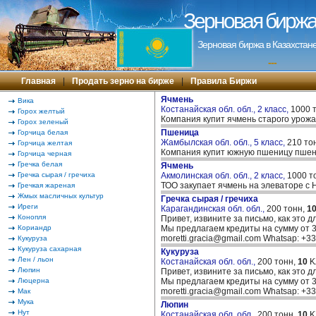
Зерновая биржа 
Зерновая биржа в Казахстане
---
Главная
|
Продать зерно на бирже
|
Правила Биржи
Ячмень
Вика
Костанайская обл. обл., 2 класс,
1000 
Горох желтый
Компания купит ячмень старого урожа
Горох зеленый
Пшеница
Горчица белая
Жамбылская обл. обл., 5 класс,
210 то
Горчица желтая
Компания купит южную пшеницу пшени
Горчица черная
Гречка белая
Ячмень
Гречка сырая / гречиха
Акмолинская обл. обл., 2 класс,
1000 т
ТОО закупает ячмень на элеваторе с
Гречкая жареная
Жмых масличных культур
Гречка сырая / гречиха
Иреги
Карагандинская обл. обл.,
200 тонн,
1
Конопля
Привет, извините за письмо, как это д
Кориандр
Мы предлагаем кредиты на сумму от 30
moretti.gracia@gmail.com Whatsap: +
Кукуруза
Кукуруза сахарная
Кукуруза
Лен / льон
Костанайская обл. обл.,
200 тонн,
10
K
Люпин
Привет, извините за письмо, как это д
Люцерна
Мы предлагаем кредиты на сумму от 30
moretti.gracia@gmail.com Whatsap: +
Мак
Мука
Люпин
Нут
Костанайская обл. обл.,
200 тонн,
10
K