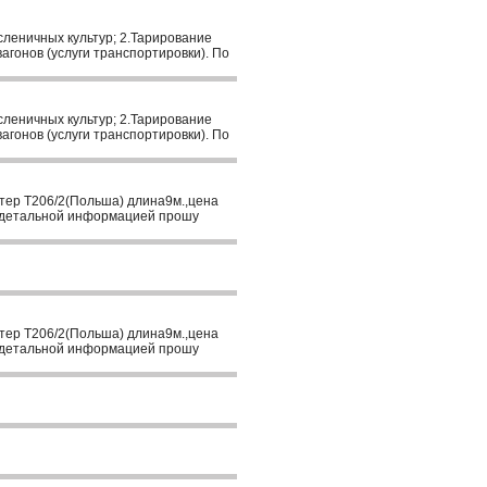
асленичных культур; 2.Тарирование
агонов (услуги транспортировки). По
асленичных культур; 2.Тарирование
агонов (услуги транспортировки). По
тер Т206/2(Польша) длина9м.,цена
За детальной информацией прошу
тер Т206/2(Польша) длина9м.,цена
За детальной информацией прошу