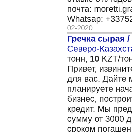
почта: moretti.g
Whatsap: +337
02-2020
Гречка сырая /
Северо-Казахста
тонн,
10
KZT/тон
Привет, извинит
для вас, Дайте 
планируете нача
бизнес, построи
кредит. Мы пре
сумму от 3000 д
сроком погашени