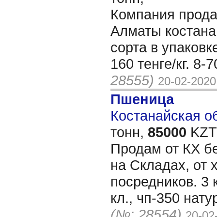
Компания продае
Алматы костана
сорта в упаковке
160 тенге/кг. 8-
28555)
20-02-2020
Пшеница
Костанайская об
тонн,
85000
KZT/
Продам от КХ бе
на Складах, от 
посредников. 3 к
кл., чп-350 нату
(№: 28554)
20-02