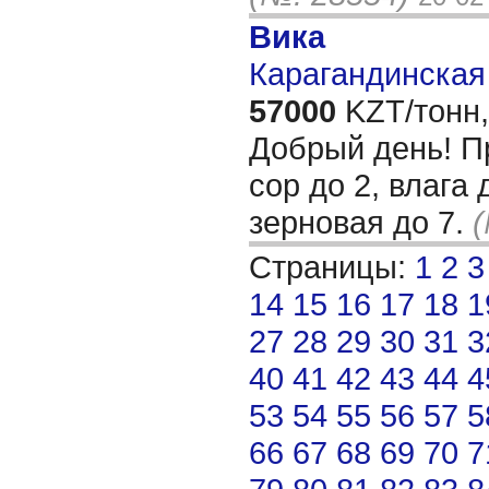
Вика
Карагандинская 
57000
KZT/тонн,
Добрый день! П
сор до 2, влага 
зерновая до 7.
(
Страницы:
1
2
3
14
15
16
17
18
1
27
28
29
30
31
3
40
41
42
43
44
4
53
54
55
56
57
5
66
67
68
69
70
7