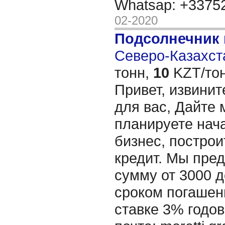
Whatsap: +337
02-2020
Подсолнечник
Северо-Казахста
тонн,
10
KZT/тон
Привет, извинит
для вас, Дайте 
планируете нача
бизнес, построи
кредит. Мы пре
сумму от 3000 д
сроком погашени
ставке 3% годов