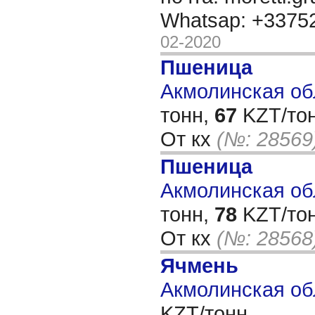
Whatsap: +337
02-2020
Пшеница
Акмолинская обл
тонн,
67
KZT/тон
От кх
(№: 28569
Пшеница
Акмолинская обл
тонн,
78
KZT/тон
От кх
(№: 28568
Ячмень
Акмолинская об
KZT/тонн,