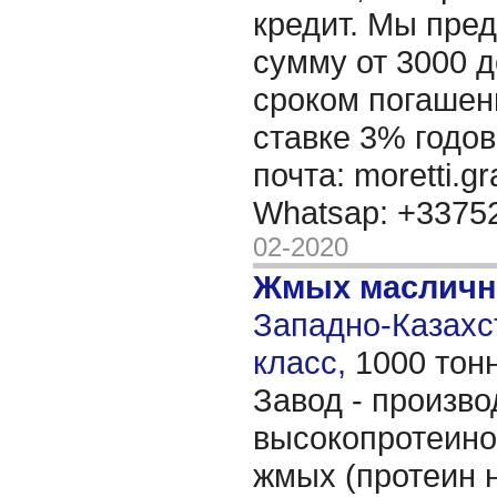
кредит. Мы пре
сумму от 3000 д
сроком погашени
ставке 3% годов
почта: moretti.g
Whatsap: +337
02-2020
Жмых масличн
Западно-Казахст
класс,
1000 тон
Завод - произво
высокопротеин
жмых (протеин н