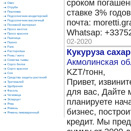
сроком погашени
Овес
Отруби
ставке 3% годов
Перловка
Подсолнечник кондитерский
почта: moretti.g
Подсолнечник масличный
Посевной материал
Просо желтое
Whatsap: +337
Просо красное
Пшеница
02-2020
Пшоно
Рапс
Кукуруза саха
Расторопша
Рожь / жито
Акмолинская об
Семечка тыквы
Сорго белое
Сорго красное
KZT/тонн,
Соя
Средства защиты растений
Привет, извинит
Тритикалей
Удобрения
для вас, Дайте 
Фасоль
Чечевица
планируете нача
Эспарцет
Ячка
Ячмень
бизнес, построи
Ячмень пивоваренный
кредит. Мы пре