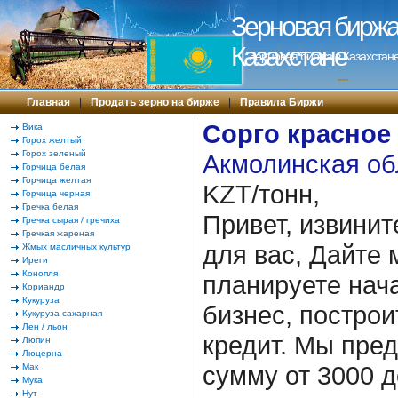
Зерновая биржа 
Казахстане
Зерновая биржа в Казахстане
---
Главная
|
Продать зерно на бирже
|
Правила Биржи
Сорго красное
Вика
Горох желтый
Горох зеленый
Акмолинская об
Горчица белая
Горчица желтая
KZT/тонн,
Горчица черная
Гречка белая
Привет, извинит
Гречка сырая / гречиха
Гречкая жареная
для вас, Дайте 
Жмых масличных культур
Иреги
Конопля
планируете нача
Кориандр
Кукуруза
бизнес, построи
Кукуруза сахарная
Лен / льон
кредит. Мы пре
Люпин
Люцерна
сумму от 3000 д
Мак
Мука
Нут