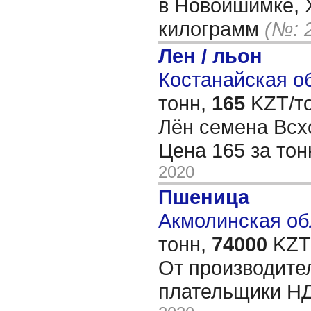
в Новоишимке, 
килограмм
(№: 
Лен / льон
Костанайская об
тонн,
165
KZT/то
Лён семена Всх
Цена 165 за то
2020
Пшеница
Акмолинская обл
тонн,
74000
KZT/
От производител
плательщики Н