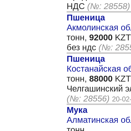
НДС
(№: 28558)
Пшеница
Акмолинская обл
тонн,
92000
KZT/
без ндс
(№: 285
Пшеница
Костанайская об
тонн,
88000
KZT/
Челгашинский эл
(№: 28556)
20-02
Мука
Алматинская об
тонн,