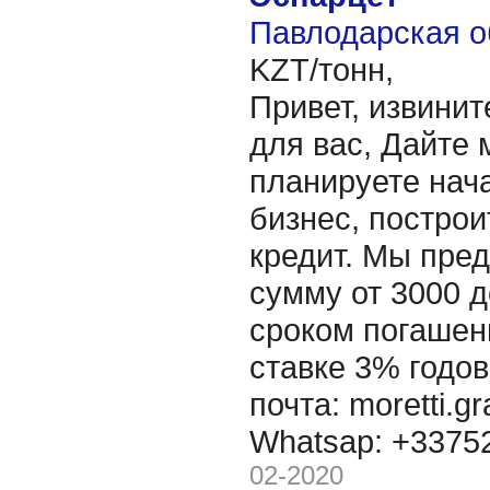
Павлодарская о
KZT/тонн,
Привет, извинит
для вас, Дайте 
планируете нача
бизнес, построи
кредит. Мы пре
сумму от 3000 д
сроком погашени
ставке 3% годов
почта: moretti.g
Whatsap: +337
02-2020