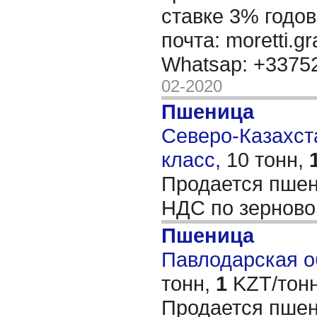
ставке 3% годов
почта: moretti.g
Whatsap: +337
02-2020
Пшеница
Северо-Казахста
класс,
10 тонн,
Продается пшен
НДС по зернов
Пшеница
Павлодарская об
тонн,
1
KZT/тонн
Продается пшен