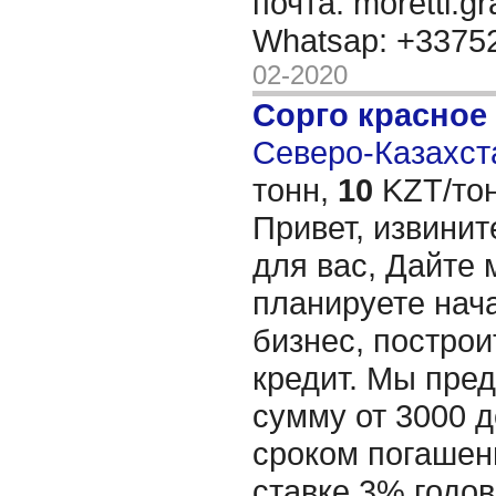
почта: moretti.g
Whatsap: +337
02-2020
Сорго красное
Северо-Казахста
тонн,
10
KZT/тон
Привет, извинит
для вас, Дайте 
планируете нача
бизнес, построи
кредит. Мы пре
сумму от 3000 д
сроком погашени
ставке 3% годов