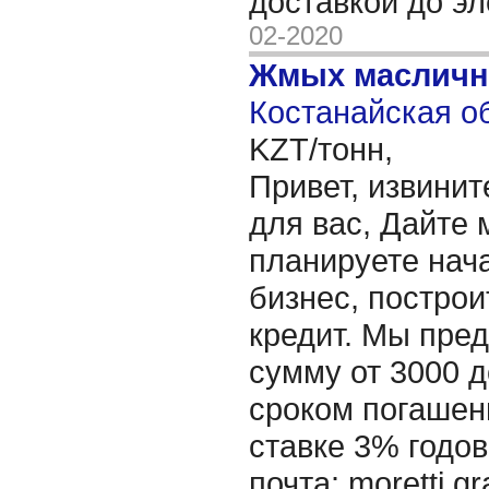
доставкой до э
02-2020
Жмых масличн
Костанайская об
KZT/тонн,
Привет, извинит
для вас, Дайте 
планируете нача
бизнес, построи
кредит. Мы пре
сумму от 3000 д
сроком погашени
ставке 3% годов
почта: moretti.g