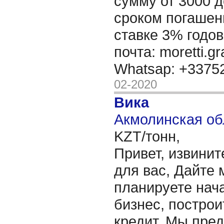
сумму от 3000 д
сроком погашени
ставке 3% годов
почта: moretti.g
Whatsap: +337
02-2020
Вика
Акмолинская об
KZT/тонн,
Привет, извинит
для вас, Дайте 
планируете нача
бизнес, построи
кредит. Мы пре