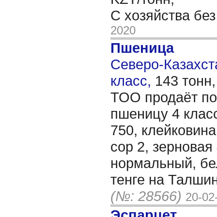
С хозяйства бе
2020
Пшеница
Северо-Казахста
класс,
143 тонн
ТОО продаёт по
пшеницу 4 класс
750, клейковина 
сор 2, зерновая 
нормальный, бе
тенге на Талши
(№: 28566)
20-02
Эспарцет