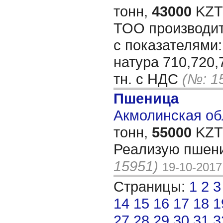
тонн,
43000
KZT/
ТОО производит
с показателями:
натура 710,720,
тн. с НДС
(№: 1
Пшеница
Акмолинская обл
тонн,
55000
KZT/
Реализую пшени
15951)
19-10-2017
Страницы:
1
2
3
14
15
16
17
18
1
27
28
29
30
31
3