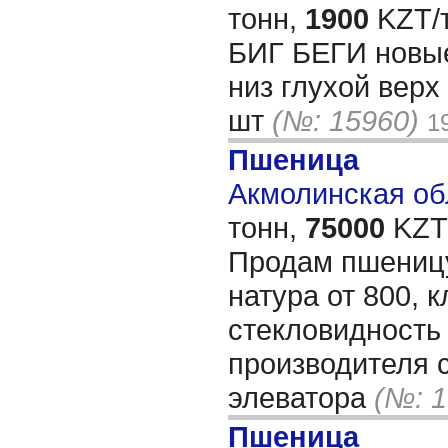
тонн,
1900
KZT/т
БИГ БЕГИ новые
низ глухой верх
шт
(№: 15960)
1
Пшеница
Акмолинская обл
тонн,
75000
KZT/
Продам пшеницу
натура от 800, к
стекловидность
производителя 
элеватора
(№: 1
Пшеница