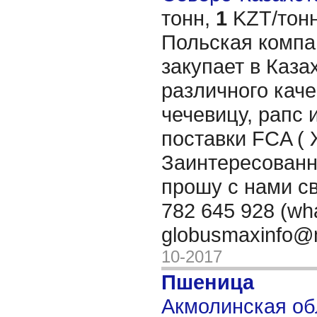
тонн,
1
KZT/тонн
Польская ком
закупает в Каза
различного каче
чечевицу, рапс 
поставки FCA ( 
Заинтересованн
прошу с нами св
782 645 928 (wha
globusmaxinfo@m
10-2017
Пшеница
Акмолинская обл