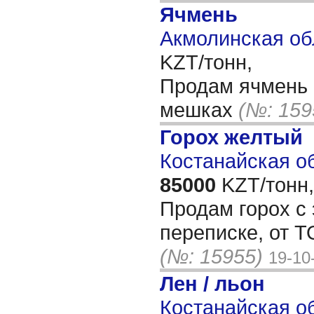
Ячмень
Акмолинская об
KZT/тонн,
Продам ячмень 
мешках
(№: 159
Горох желтый
Костанайская об
85000
KZT/тонн,
Продам горох с 
переписке, от Т
(№: 15955)
19-10
Лен / льон
Костанайская об