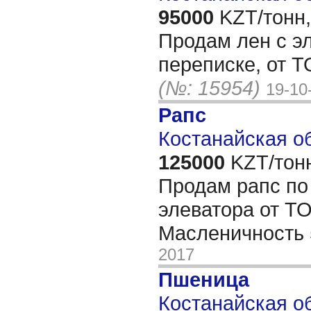
95000
KZT/тонн,
Продам лен с э
переписке, от 
(№: 15954)
19-10
Рапс
Костанайская об
125000
KZT/тон
Продам рапс по
элеватора от Т
Масленичность
2017
Пшеница
Костанайская об