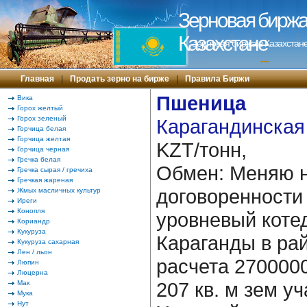
Зерновая биржа 
Казахстане
Зерновая биржа в Казахстане
---
Главная
|
Продать зерно на бирже
|
Правила Биржи
Пшеница
Вика
Горох желтый
Горох зеленый
Карагандинская 
Горчица белая
Горчица желтая
KZT/тонн,
Горчица черная
Гречка белая
Обмен: Меняю н
Гречка сырая / гречиха
Гречкая жареная
договоренности 
Жмых масличных культур
Иреги
Конопля
уровневый коте
Кориандр
Кукуруза
Караганды в ра
Кукуруза сахарная
Лен / льон
расчета 270000
Люпин
Люцерна
207 кв. м зем уч
Мак
Мука
Нут