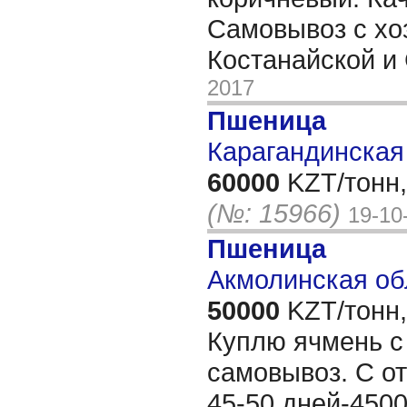
Самовывоз с хо
Костанайской и
2017
Пшеница
Карагандинская 
60000
KZT/тонн,
(№: 15966)
19-10
Пшеница
Акмолинская об
50000
KZT/тонн,
Куплю ячмень с
самовывоз. С о
45-50 дней-4500