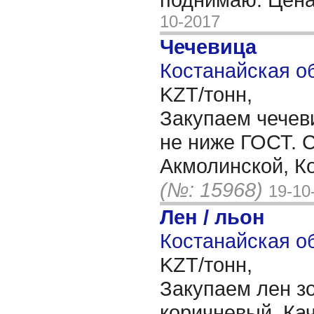
10-2017
Чечевица
Костанайская об
KZT/тонн,
Закупаем чечев
не ниже ГОСТ. 
Акмолинской, К
(№: 15968)
19-10
Лен / льон
Костанайская об
KZT/тонн,
Закупаем лен з
коричневый. Ка