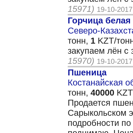
15971)
19-10-2017
Горчица белая
Северо-Казахста
тонн,
1
KZT/тонн
закупаем лён с
15970)
19-10-2017
Пшеница
Костанайская об
тонн,
40000
KZT/
Продается пшен
Сарыкольском э
подробности по 
поднимаю. Цен