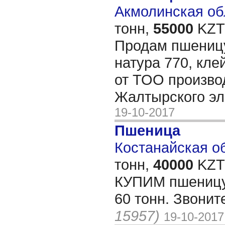
Акмолинская обл
тонн,
55000
KZT/
Продам пшеницу
натура 770, кле
от ТОО произво
Жалтырского э
19-10-2017
Пшеница
Костанайская об
тонн,
40000
KZT/
КУПИМ пшеницу 
60 тонн. Звони
15957)
19-10-2017