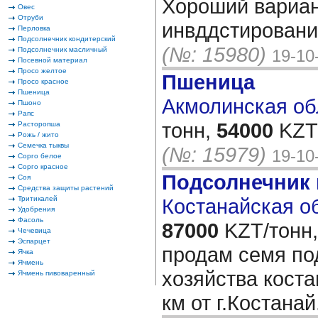
Хороший вариан
Овес
Отруби
инвддстировани
Перловка
Подсолнечник кондитерский
(№: 15980)
Подсолнечник масличный
19-10
Посевной материал
Просо желтое
Пшеница
Просо красное
Пшеница
Акмолинская обл
Пшоно
Рапс
тонн,
54000
KZT/
Расторопша
Рожь / жито
Семечка тыквы
(№: 15979)
19-10
Сорго белое
Сорго красное
Подсолнечник
Соя
Средства защиты растений
Тритикалей
Костанайская об
Удобрения
Фасоль
87000
KZT/тонн,
Чечевица
Эспарцет
продам семя по
Ячка
Ячмень
хозяйства коста
Ячмень пивоваренный
км от г.Костанай