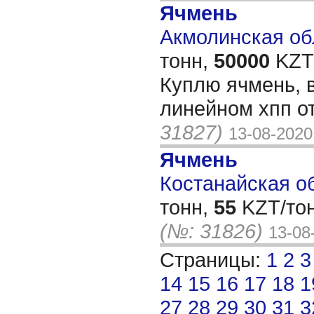
Ячмень
Акмолинская обл
тонн,
50000
KZT/
Куплю ячмень, в
линейном хпп от
31827)
13-08-2020
Ячмень
Костанайская об
тонн,
55
KZT/тон
(№: 31826)
13-08
Страницы:
1
2
3
14
15
16
17
18
1
27
28
29
30
31
3