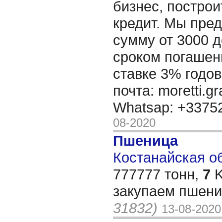
бизнес, построи
кредит. Мы пре
сумму от 3000 д
сроком погашени
ставке 3% годов
почта: moretti.g
Whatsap: +337
08-2020
Пшеница
Костанайская обл
777777 тонн,
7
K
закупаем пшени
31832)
13-08-2020