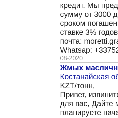
кредит. Мы пре
сумму от 3000 д
сроком погашени
ставке 3% годов
почта: moretti.g
Whatsap: +337
08-2020
Жмых масличн
Костанайская об
KZT/тонн,
Привет, извинит
для вас, Дайте 
планируете нача