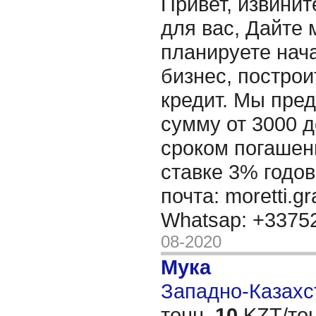
Привет, извинит
для вас, Дайте 
планируете нача
бизнес, построи
кредит. Мы пре
сумму от 3000 д
сроком погашени
ставке 3% годов
почта: moretti.g
Whatsap: +337
08-2020
Мука
Западно-Казахст
тонн,
10
KZT/тон