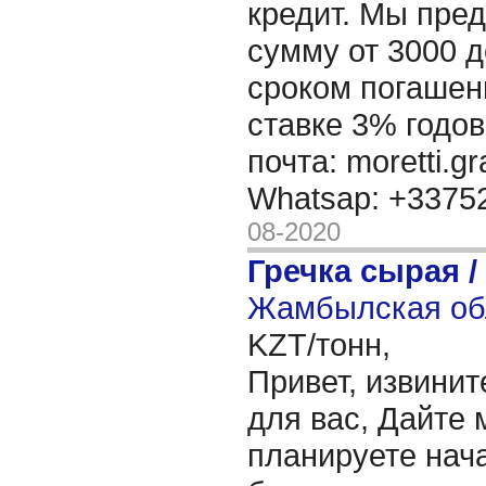
кредит. Мы пре
сумму от 3000 д
сроком погашени
ставке 3% годов
почта: moretti.g
Whatsap: +337
08-2020
Гречка сырая /
Жамбылская обл
KZT/тонн,
Привет, извинит
для вас, Дайте 
планируете нача