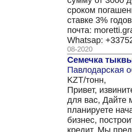
сроком погашени
ставке 3% годов
почта: moretti.g
Whatsap: +337
08-2020
Семечка тыкв
Павлодарская о
KZT/тонн,
Привет, извинит
для вас, Дайте 
планируете нача
бизнес, построи
кредит. Мы пре