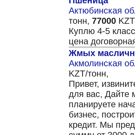
Пшеница
Актюбинская обл
тонн,
77000
KZT/
Куплю 4-5 класс
цена договорна
Жмых масличн
Акмолинская об
KZT/тонн,
Привет, извинит
для вас, Дайте 
планируете нача
бизнес, построи
кредит. Мы пре
сумму от 3000 д