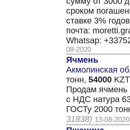
сумму от 3000 д
сроком погашени
ставке 3% годов
почта: moretti.g
Whatsap: +337
08-2020
Ячмень
Акмолинская обл
тонн,
54000
KZT/
Продам ячмень 
с НДС натура 6
ГОСТу 2000 тон
31838)
13-08-2020