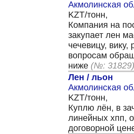
Акмолинская об
KZT/тонн,
Компания на по
закупает лен ма
чечевицу, вику,
вопросам обращ
ниже
(№: 31829
Лен / льон
Акмолинская об
KZT/тонн,
Куплю лён, в за
линейных хпп, о
договорной цен