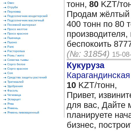
тонн,
80
KZT/тон
Овес
Отруби
Продам жёлтый 
Перловка
Подсолнечник кондитерский
Подсолнечник масличный
400 тонн по 80 
Посевной материал
Просо желтое
производителя,
Просо красное
Пшеница
беспокоить 877
Пшоно
Рапс
(№: 31854)
Расторопша
15-08
Рожь / жито
Семечка тыквы
Кукуруза
Сорго белое
Сорго красное
Карагандинская 
Соя
Средства защиты растений
Тритикалей
10
KZT/тонн,
Удобрения
Фасоль
Привет, извинит
Чечевица
Эспарцет
для вас, Дайте 
Ячка
Ячмень
планируете нача
Ячмень пивоваренный
бизнес, построи