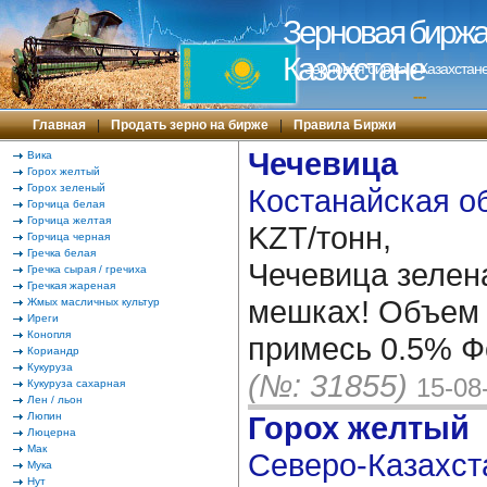
Зерновая биржа 
Казахстане
Зерновая биржа в Казахстане
---
Главная
|
Продать зерно на бирже
|
Правила Биржи
Чечевица
Вика
Горох желтый
Горох зеленый
Костанайская об
Горчица белая
Горчица желтая
KZT/тонн,
Горчица черная
Гречка белая
Чечевица зелена
Гречка сырая / гречиха
Гречкая жареная
мешках! Объем 
Жмых масличных культур
Иреги
Конопля
примесь 0.5% Фо
Кориандр
Кукуруза
(№: 31855)
15-08
Кукуруза сахарная
Лен / льон
Люпин
Горох желтый
Люцерна
Мак
Северо-Казахста
Мука
Нут