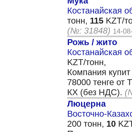
Мука
Костанайская об
тонн,
115
KZT/то
(№: 31848)
14-08
Рожь / жито
Костанайская об
KZT/тонн,
Компания купит
78000 тенге от 
КХ (без НДС).
(
Люцерна
Восточно-Казахс
200 тонн,
10
KZT