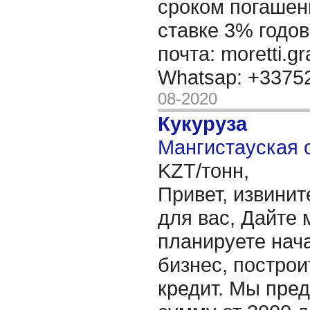
сроком погашени
ставке 3% годов
почта: moretti.g
Whatsap: +337
08-2020
Кукуруза
Мангистауская о
KZT/тонн,
Привет, извинит
для вас, Дайте 
планируете нача
бизнес, построи
кредит. Мы пре