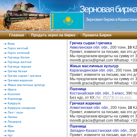
Зерновая биржа 
Зерновая биржа в Казахстане
---
Главная
|
Продать зерно на бирже
|
Правила Биржи
Гречка сырая / гречиха
Вика
Акмолинская обл. обл.,
200 тонн,
10
KZ
Горох желтый
Привет, извините за письмо, как это д
Горох зеленый
Мы предлагаем кредиты на сумму от 30
Горчица белая
moretti.gracia@gmail.com Whatsap: +
Горчица желтая
Жмых масличных культур
Горчица черная
Карагандинская обл. обл.,
200 тонн,
1
Гречка белая
Привет, извините за письмо, как это д
Гречка сырая / гречиха
Мы предлагаем кредиты на сумму от 30
Гречкая жареная
moretti.gracia@gmail.com Whatsap: +
Жмых масличных культур
Пшеница
Иреги
Костанайская обл. обл., 3 класс,
390 т
Конопля
Без ндс, от КХ
(№: 35273)
07-05-2021
Кориандр
Гречкая жареная
Кукуруза
Алматинская обл. обл.,
200 тонн,
10
KZ
Кукуруза сахарная
Привет, извините за письмо, как это д
Лен / льон
Мы предлагаем кредиты на сумму от 30
Люпин
moretti.gracia@gmail.com Whatsap: +
Люцерна
Пшеница
Мак
Западно-Казахстанская обл. обл.,
200
Мука
Привет, извините за письмо, как это д
Нут