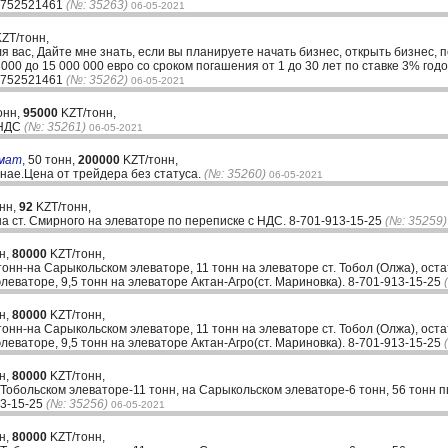
33752521461
(№: 35263)
06-05-2021
ZT/тонн,
ля вас, Дайте мне знать, если вы планируете начать бизнес, открыть бизнес, 
00 до 15 000 000 евро со сроком погашения от 1 до 30 лет по ставке 3% годо
33752521461
(№: 35262)
06-05-2021
онн,
95000
KZT/тонн,
 НДС
(№: 35261)
06-05-2021
вмат
,
50 тонн,
200000
KZT/тонн,
анае.Цена от трейдера без статуса.
(№: 35260)
06-05-2021
онн,
92
KZT/тонн,
 ст. Смирного на элеваторе по переписке с НДС. 8-701-913-15-25
(№: 35259)
н,
80000
KZT/тонн,
онн-на Сарыкольском элеваторе, 11 тонн на элеваторе ст. Тобол (Олжа), ост
леваторе, 9,5 тонн на элеваторе Актан-Агро(ст. Мариновка). 8-701-913-15-25
н,
80000
KZT/тонн,
онн-на Сарыкольском элеваторе, 11 тонн на элеваторе ст. Тобол (Олжа), ост
леваторе, 9,5 тонн на элеваторе Актан-Агро(ст. Мариновка). 8-701-913-15-25
н,
80000
KZT/тонн,
Тобольском элеваторе-11 тонн, на Сарыкольском элеваторе-6 тонн, 56 тонн 
13-15-25
(№: 35256)
06-05-2021
н,
80000
KZT/тонн,