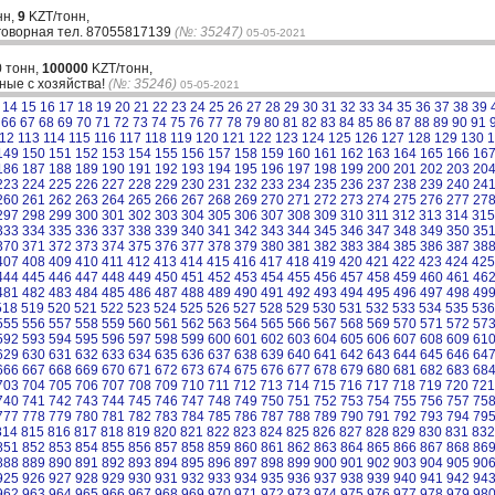
нн,
9
KZT/тонн,
говорная тел. 87055817139
(№: 35247)
05-05-2021
 тонн,
100000
KZT/тонн,
ые с хозяйства!
(№: 35246)
05-05-2021
14
15
16
17
18
19
20
21
22
23
24
25
26
27
28
29
30
31
32
33
34
35
36
37
38
39
66
67
68
69
70
71
72
73
74
75
76
77
78
79
80
81
82
83
84
85
86
87
88
89
90
91
12
113
114
115
116
117
118
119
120
121
122
123
124
125
126
127
128
129
130
1
149
150
151
152
153
154
155
156
157
158
159
160
161
162
163
164
165
166
16
186
187
188
189
190
191
192
193
194
195
196
197
198
199
200
201
202
203
20
223
224
225
226
227
228
229
230
231
232
233
234
235
236
237
238
239
240
24
260
261
262
263
264
265
266
267
268
269
270
271
272
273
274
275
276
277
27
297
298
299
300
301
302
303
304
305
306
307
308
309
310
311
312
313
314
315
333
334
335
336
337
338
339
340
341
342
343
344
345
346
347
348
349
350
35
370
371
372
373
374
375
376
377
378
379
380
381
382
383
384
385
386
387
38
407
408
409
410
411
412
413
414
415
416
417
418
419
420
421
422
423
424
425
444
445
446
447
448
449
450
451
452
453
454
455
456
457
458
459
460
461
46
481
482
483
484
485
486
487
488
489
490
491
492
493
494
495
496
497
498
49
518
519
520
521
522
523
524
525
526
527
528
529
530
531
532
533
534
535
536
555
556
557
558
559
560
561
562
563
564
565
566
567
568
569
570
571
572
57
592
593
594
595
596
597
598
599
600
601
602
603
604
605
606
607
608
609
61
629
630
631
632
633
634
635
636
637
638
639
640
641
642
643
644
645
646
64
666
667
668
669
670
671
672
673
674
675
676
677
678
679
680
681
682
683
68
703
704
705
706
707
708
709
710
711
712
713
714
715
716
717
718
719
720
721
740
741
742
743
744
745
746
747
748
749
750
751
752
753
754
755
756
757
75
777
778
779
780
781
782
783
784
785
786
787
788
789
790
791
792
793
794
79
814
815
816
817
818
819
820
821
822
823
824
825
826
827
828
829
830
831
832
851
852
853
854
855
856
857
858
859
860
861
862
863
864
865
866
867
868
86
888
889
890
891
892
893
894
895
896
897
898
899
900
901
902
903
904
905
90
925
926
927
928
929
930
931
932
933
934
935
936
937
938
939
940
941
942
94
962
963
964
965
966
967
968
969
970
971
972
973
974
975
976
977
978
979
98