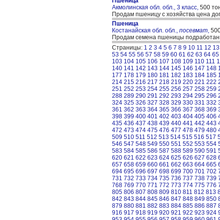
Пшеница
Акмолинская обл. обл., 3 класс,
500 то
Продам пшеницу с хозяйства цена до
Пшеница
Костанайская обл. обл.,
посевмат
,
500
Продам семена пшеницы подработанн
Страницы:
1
2
3
4
5
6
7
8
9
10
11
12
13
53
54
55
56
57
58
59
60
61
62
63
64
65
103
104
105
106
107
108
109
110
111
1
140
141
142
143
144
145
146
147
148
177
178
179
180
181
182
183
184
185
214
215
216
217
218
219
220
221
222
251
252
253
254
255
256
257
258
259
288
289
290
291
292
293
294
295
296
324
325
326
327
328
329
330
331
332
361
362
363
364
365
366
367
368
369
398
399
400
401
402
403
404
405
406
435
436
437
438
439
440
441
442
443
472
473
474
475
476
477
478
479
480
509
510
511
512
513
514
515
516
517
546
547
548
549
550
551
552
553
554
583
584
585
586
587
588
589
590
591
620
621
622
623
624
625
626
627
628
657
658
659
660
661
662
663
664
665
694
695
696
697
698
699
700
701
702
731
732
733
734
735
736
737
738
739
768
769
770
771
772
773
774
775
776
805
806
807
808
809
810
811
812
813
842
843
844
845
846
847
848
849
850
879
880
881
882
883
884
885
886
887
916
917
918
919
920
921
922
923
924
953
954
955
956
957
958
959
960
961