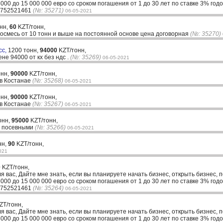
00 до 15 000 000 евро со сроком погашения от 1 до 30 лет по ставке 3% годо
33752521461
(№: 35271)
06-05-2021
онн,
60
KZT/тонн,
смесь от 10 тонн и выше на постоянной основе цена договорная
(№: 35270)
сс,
1200 тонн,
94000
KZT/тонн,
не 94000 от кх без ндс .
(№: 35269)
06-05-2021
онн,
90000
KZT/тонн,
 в Костанае
(№: 35268)
06-05-2021
онн,
90000
KZT/тонн,
 в Костанае
(№: 35267)
06-05-2021
онн,
95000
KZT/тонн,
с посевными
(№: 35266)
06-05-2021
нн,
90
KZT/тонн,
021
0
KZT/тонн,
ля вас, Дайте мне знать, если вы планируете начать бизнес, открыть бизнес, 
00 до 15 000 000 евро со сроком погашения от 1 до 30 лет по ставке 3% годо
33752521461
(№: 35264)
06-05-2021
ZT/тонн,
ля вас, Дайте мне знать, если вы планируете начать бизнес, открыть бизнес, 
00 до 15 000 000 евро со сроком погашения от 1 до 30 лет по ставке 3% годо