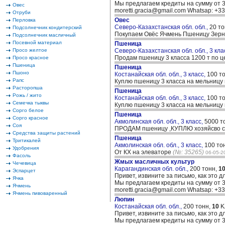
Мы предлагаем кредиты на сумму от 30
Овес
moretti.gracia@gmail.com Whatsap: +
Отруби
Овес
Перловка
Северо-Казахстанская обл. обл.,
20 т
Подсолнечник кондитерский
Покупаем Овёс Ячмень Пшеницу Зерно
Подсолнечник масличный
Посевной материал
Пшеница
Просо желтое
Северо-Казахстанская обл. обл., 3 кла
Продам пшеницу 3 класса 1200 т по це
Просо красное
Пшеница
Пшеница
Пшоно
Костанайская обл. обл., 3 класс,
100 т
Рапс
Куплю пшеницу 3 класса на мельницу
Расторопша
Пшеница
Рожь / жито
Костанайская обл. обл., 3 класс,
100 т
Семечка тыквы
Куплю пшеницу 3 класса на мельницу
Сорго белое
Пшеница
Сорго красное
Акмолинская обл. обл., 3 класс,
5000 т
Соя
ПРОДАМ пшеницу ,КУПЛЮ хозяйсво 
Средства защиты растений
Пшеница
Тритикалей
Акмолинская обл. обл., 3 класс,
100 то
Удобрения
От КХ на элеваторе
(№: 35265)
06-05-2
Фасоль
Жмых масличных культур
Чечевица
Карагандинская обл. обл.,
200 тонн,
1
Эспарцет
Привет, извините за письмо, как это д
Ячка
Мы предлагаем кредиты на сумму от 30
Ячмень
moretti.gracia@gmail.com Whatsap: +
Ячмень пивоваренный
Люпин
Костанайская обл. обл.,
200 тонн,
10
K
Привет, извините за письмо, как это д
Мы предлагаем кредиты на сумму от 30