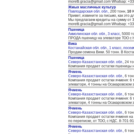
moretti.gracia@gmail.com Whatsap: +
Жмых масличных культур
Павлодарская обл. обл.,
200 тонн,
10
K
Привет, извините за письмо, как это д
Мы предлагаем кредиты на сумму от 30
moretti.gracia@gmail.com Whatsap: +
Пшеница
Акмолинская обл. обл., 3 класс,
5000 т
ПРОДА пшеницу на элеваторе ТОО с
Вика
Костанайская обл. обл., 1 класс,
посе
Продам семена Вики. 50 тонн. В Кост
Пшеница
Северо-Казахстанская обл. обл.,
24 т
Компания продает остатки пшеницы на
Ячмень
Северо-Казахстанская обл. обл.,
6 тон
Компания продает остатки ячменя: 6 т
элеваторе, 4 тонны на Осакаровском э
Ячмень
Северо-Казахстанская обл. обл.,
6 тон
Компания продает остатки ячменя: 6 т
элеваторе, 4 тонны на Осакаровском э
Ячмень
Северо-Казахстанская обл. обл.,
6 тон
Компания продает остатки ячменя на 
по переписке, от ТОО, с НДС. 8-701-9
Ячмень
Северо-Казахстанская обл. обл.,
6 тон