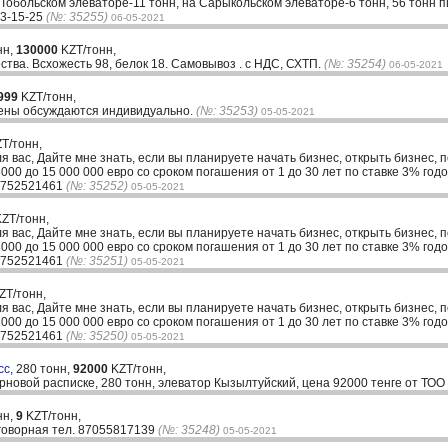
Тобольском элеваторе-11 тонн, на Сарыкольском элеваторе-6 тонн, 56 тонн 
13-15-25
(№: 35255)
06-05-2021
нн,
130000
KZT/тонн,
ства. Всхожесть 98, белок 18. Самовывоз . с НДС, СХТП.
(№: 35254)
06-05-2021
999
KZT/тонн,
 Цены обсуждаются индивидуально.
(№: 35253)
05-05-2021
T/тонн,
ля вас, Дайте мне знать, если вы планируете начать бизнес, открыть бизнес, 
00 до 15 000 000 евро со сроком погашения от 1 до 30 лет по ставке 3% годо
33752521461
(№: 35252)
05-05-2021
ZT/тонн,
ля вас, Дайте мне знать, если вы планируете начать бизнес, открыть бизнес, 
00 до 15 000 000 евро со сроком погашения от 1 до 30 лет по ставке 3% годо
33752521461
(№: 35251)
05-05-2021
ZT/тонн,
ля вас, Дайте мне знать, если вы планируете начать бизнес, открыть бизнес, 
00 до 15 000 000 евро со сроком погашения от 1 до 30 лет по ставке 3% годо
33752521461
(№: 35250)
05-05-2021
сс,
280 тонн,
92000
KZT/тонн,
ерновой расписке, 280 тонн, элеватор Кызылтуйский, цена 92000 тенге от ТОО
нн,
9
KZT/тонн,
говорная тел. 87055817139
(№: 35248)
05-05-2021