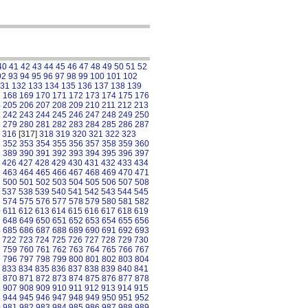
40
41
42
43
44
45
46
47
48
49
50
51
52
92
93
94
95
96
97
98
99
100
101
102
31
132
133
134
135
136
137
138
139
7
168
169
170
171
172
173
174
175
176
4
205
206
207
208
209
210
211
212
213
1
242
243
244
245
246
247
248
249
250
8
279
280
281
282
283
284
285
286
287
316
[317]
318
319
320
321
322
323
1
352
353
354
355
356
357
358
359
360
8
389
390
391
392
393
394
395
396
397
426
427
428
429
430
431
432
433
434
2
463
464
465
466
467
468
469
470
471
9
500
501
502
503
504
505
506
507
508
537
538
539
540
541
542
543
544
545
3
574
575
576
577
578
579
580
581
582
0
611
612
613
614
615
616
617
618
619
7
648
649
650
651
652
653
654
655
656
4
685
686
687
688
689
690
691
692
693
722
723
724
725
726
727
728
729
730
8
759
760
761
762
763
764
765
766
767
5
796
797
798
799
800
801
802
803
804
833
834
835
836
837
838
839
840
841
9
870
871
872
873
874
875
876
877
878
6
907
908
909
910
911
912
913
914
915
3
944
945
946
947
948
949
950
951
952
0
981
982
983
984
985
986
987
988
989