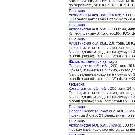
Компания продает остатки ячменя на 
по переписке, от ТОО, с НДС. 8-701-9
Пшеница
Акмолинская обл. обл., 3 класс,
500 то
ТОО реализует семена отличного каче
Пшеница
Акмолинская обл. обл.,
3000 тонн,
999
Куплю пшеницу 3,4,5 класс.КХ, ТОО.
Пшеница
Алматинская обл. обл.,
200 тонн,
10
KZ
Привет, извините за письмо, как это д
Мы предлагаем кредиты на сумму от 30
moretti.gracia@gmail.com Whatsap: +
Жмых масличных культур
Павлодарская обл. обл.,
200 тонн,
10
K
Привет, извините за письмо, как это д
Мы предлагаем кредиты на сумму от 30
moretti.gracia@gmail.com Whatsap: +
Люцерна
Костанайская обл. обл.,
200 тонн,
10
K
Привет, извините за письмо, как это д
Мы предлагаем кредиты на сумму от 30
moretti.gracia@gmail.com Whatsap: +
Пшеница
Северо-Казахстанская обл. обл., 3 кла
Пшеница 3 класс 23 клейковина, по з
Пшеница
Акмолинская обл. обл., 3 класс,
500 то
Продам пшеницу с хозяйства цена до