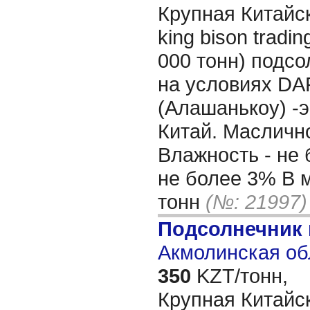
Крупная Китайск
king bison tradin
000 тонн) подс
на условиях DA
(Алашанькоу) -э
Китай. Масличн
Влажность - не 
не более 3% В 
тонн
(№: 21997)
Подсолнечник
Акмолинская об
350
KZT/тонн,
Крупная Китайск