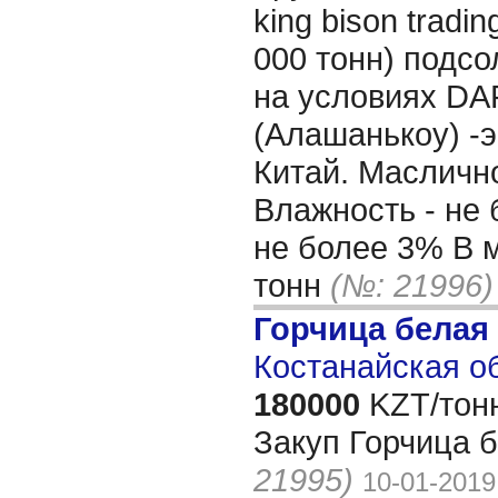
king bison tradin
000 тонн) подс
на условиях DA
(Алашанькоу) -э
Китай. Масличн
Влажность - не 
не более 3% В 
тонн
(№: 21996)
Горчица белая
Костанайская об
180000
KZT/тон
Закуп Горчица 
21995)
10-01-2019