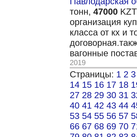
Павлодарская об
тонн,
47000
KZT/
организация куп
класса от кх и т
договорная.так
вагонные поста
2019
Страницы:
1
2
3
14
15
16
17
18
1
27
28
29
30
31
3
40
41
42
43
44
4
53
54
55
56
57
5
66
67
68
69
70
7
79
80
81
82
83
8