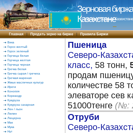
Зерновая биржа 
Казахстане
Зерновая биржа в Казахстане
---
Главная
|
Продать зерно на бирже
|
Правила Биржи
Пшеница
Вика
Горох желтый
Горох зеленый
Северо-Казахста
Горчица белая
Горчица желтая
класс,
58 тонн,
Горчица черная
Гречка белая
продам пшеницу 
Гречка сырая / гречиха
Гречкая жареная
количестве 58 
Жмых масличных культур
Иреги
Конопля
элеваторе сев к
Кориандр
Кукуруза
51000тенге
(№: 
Кукуруза сахарная
Лен / льон
Люпин
Отруби
Люцерна
Мак
Северо-Казахста
Мука
Нут