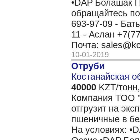
•DAP Болашак П
обращайтесь по
693-97-09 - Бат
11 - Аслан +7(7
Почта: sales@kc
10-01-2019
Отруби
Костанайская об
40000
KZT/тонн,
Компания ТОО "
отгрузит на эксп
пшеничные в бе
На условиях: •