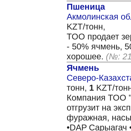
Пшеница
Акмолинская об
KZT/тонн,
ТОО продает зе
- 50% ячмень, 
хорошее.
(№: 2
Ячмень
Северо-Казахста
тонн,
1
KZT/тонн
Компания ТОО "
отгрузит на экс
фуражная, насы
•DAP Сарыагач 