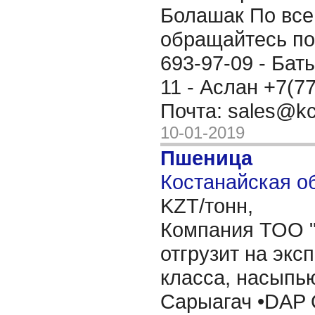
Болашак По все
обращайтесь по
693-97-09 - Бат
11 - Аслан +7(7
Почта: sales@kc
10-01-2019
Пшеница
Костанайская об
KZT/тонн,
Компания ТОО "
отгрузит на экс
класса, насыпь
Сарыагач •DAP 