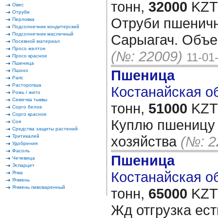
тонн,
32000
KZT/
Овес
Отруби
Отруби пшеничн
Перловка
Подсолнечник кондитерский
Подсолнечник масличный
Сарыагач. Объе
Посевной материал
Просо желтое
(№: 22009)
11-01
Просо красное
Пшеница
Пшеница
Пшоно
Рапс
Расторопша
Костанайская об
Рожь / жито
Семечка тыквы
тонн,
51000
KZT/
Сорго белое
Сорго красное
Куплю пшеницу 
Соя
Средства защиты растений
Тритикалей
хозяйства
(№: 2
Удобрения
Фасоль
Пшеница
Чечевица
Эспарцет
Костанайская об
Ячка
Ячмень
Ячмень пивоваренный
тонн,
65000
KZT/
Жд отгрузка ес