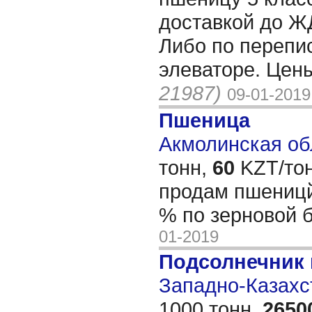
доставкой до ЖД
Либо по перепи
элеваторе. Цен
21987)
09-01-2019
Пшеница
Акмолинская обл
тонн,
60
KZT/тон
продам пшеницй 
% по зерновой 
01-2019
Подсолнечник
Западно-Казахст
1000 тонн,
2650