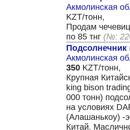
Акмолинская об
KZT/тонн,
Продам чечевиц
по 85 тнг
(№: 22
Подсолнечник
Акмолинская об
350
KZT/тонн,
Крупная Китайск
king bison tradin
000 тонн) подс
на условиях DA
(Алашанькоу) -э
Китай. Масличн