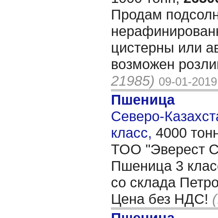
Продам подсол
нерафинирован
цистерны или а
возможен розли
21985)
09-01-2019
Пшеница
Северо-Казахста
класс,
4000 тон
ТОО "Эверест Co
Пшеница 3 клас
со склада Петр
Цена без НДС!
Пшеница