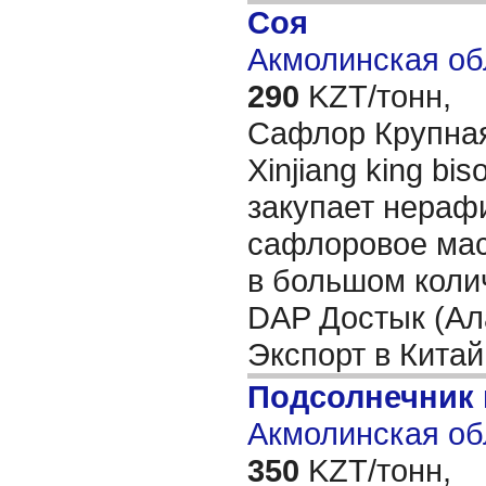
Соя
Акмолинская об
290
KZT/тонн,
Сафлор Крупная
Xinjiang king biso
закупает нераф
сафлоровое мас
в большом коли
DAP Достык (Ала
Экспорт в Китай
Подсолнечник
Акмолинская об
350
KZT/тонн,