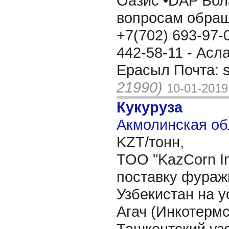
Оазис •DAP Бол
вопросам обращ
+7(702) 693-97-
442-58-11 - Асла
Ерасыл Почта: 
21990)
10-01-2019
Кукуруза
Акмолинская об
KZT/тонн,
ТОО "KazCorn I
поставку фураж
Узбекистан на 
Агач (Инкотермс 
Ташкентский узе