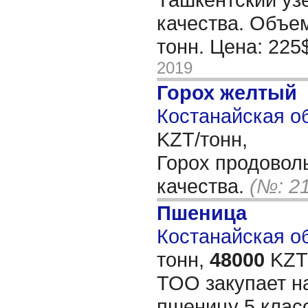
качества. Объем
тонн. Цена: 225
2019
Горох желтый
Костанайская об
KZT/тонн,
Горох продовол
качества.
(№: 2
Пшеница
Костанайская об
тонн,
48000
KZT/
ТОО закупает н
пшеницу 5 класс