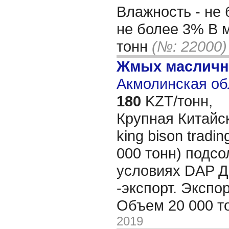
Влажность - не 
не более 3% В 
тонн
(№: 22000)
Жмых масличн
Акмолинская об
180
KZT/тонн,
Крупная Китайск
king bison tradin
000 тонн) подс
условиях DAP Д
-экспорт. Экспо
Объем 20 000 т
2019