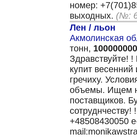
номер: +7(701)8
выходных.
(№: 
Лен / льон
Акмолинская об
тонн,
10000000
Здравствуйте! 
купит весенний 
гречиху. Услов
объемы. Ищем 
поставщиков. Б
сотруднчеству! !
+48508430050 e
mail:monikawstr