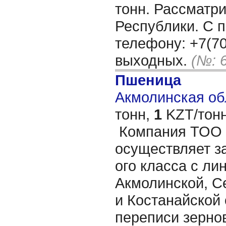
тонн. Рассматр
Республики. С 
телефону: +7(70
выходных.
(№: 
Пшеница
Акмолинская обл
тонн,
1
KZT/тонн
Компания ТОО 
осуществляет за
ого класса с ли
Акмолинской, С
и Костанайской 
переписи зернов