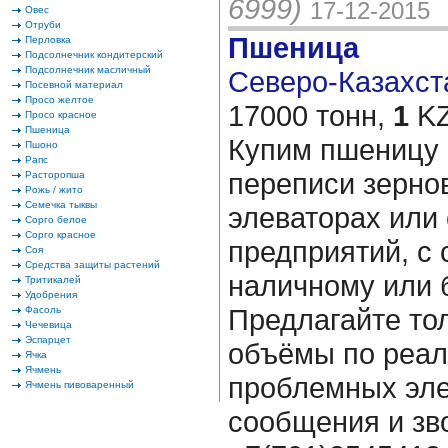
6999)
17-12-2015
Овес
Отруби
Пшеница
Перловка
Подсолнечник кондитерский
Подсолнечник масличный
Северо-Казахста
Посевной материал
Просо желтое
17000 тонн,
1
KZ
Просо красное
Пшеница
Купим пшеницу 
Пшоно
Рапс
переписи зерно
Расторопша
Рожь / жито
Семечка тыквы
элеваторах или 
Сорго белое
Сорго красное
предприятий, с 
Соя
Средства защиты растений
наличному или 
Тритикалей
Удобрения
Предлагайте то
Фасоль
Чечевица
Эспарцет
объёмы по реал
Ячка
Ячмень
проблемных эле
Ячмень пивоваренный
сообщения и зв