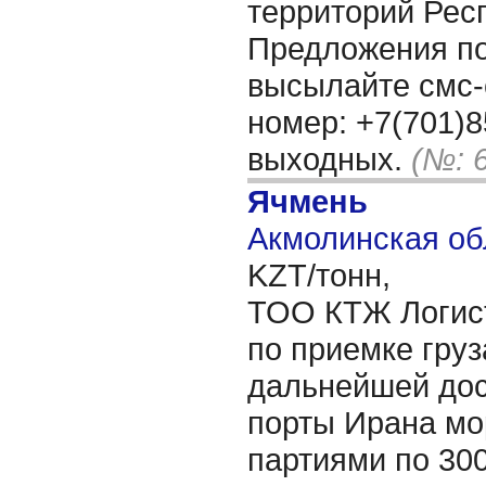
территорий Рес
Предложения п
высылайте смс
номер: +7(701)8
выходных.
(№: 
Ячмень
Акмолинская об
KZT/тонн,
ТОО КТЖ Логист
по приемке груз
дальнейшей дос
порты Ирана мо
партиями по 300