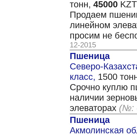
тонн,
45000
KZT/
Продаем пшении
линейном элева
просим не бесп
12-2015
Пшеница
Северо-Казахста
класс,
1500 тон
Срочно куплю п
наличии зернов
элеваторах
(№: 
Пшеница
Акмолинская обл