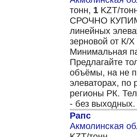
тонн,
1
KZT/тонн
СРОЧНО КУПИМ 
линейных элева
зерновой от К/
Минимальная пар
Предлагайте то
объёмы, на не 
элеваторах, по 
регионы РК. Те
- без выходных
Рапс
Акмолинская об
KZT/тонн,