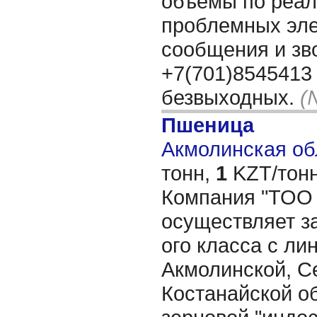
объёмы по реал
проблемных эле
сообщения и зв
+7(701)8545413 
безвыходных.
(
Пшеница
Акмолинская обл
тонн,
1
KZT/тонн
Компания "ТОО 
осуществляет за
ого класса с ли
Акмолинской, С
Костанайской о