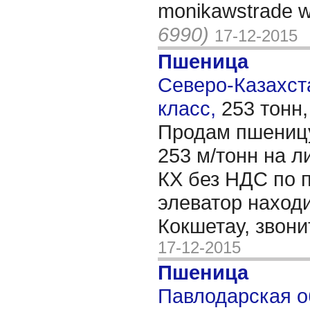
monikawstrade 
6990)
17-12-2015
Пшеница
Северо-Казахста
класс,
253 тонн
Продам пшеницу
253 м/тонн на л
КХ без НДС по 
элеватор находи
Кокшетау, звони
17-12-2015
Пшеница
Павлодарская об