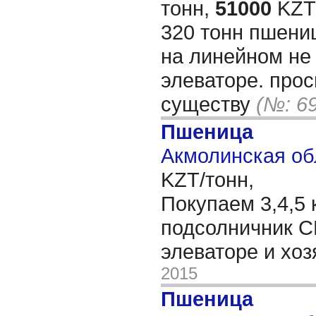
тонн,
51000
KZT/
320 тонн пшениц
на линейном не
элеваторе. прос
существу
(№: 6
Пшеница
Акмолинская об
KZT/тонн,
Покупаем 3,4,5 
подсолничник С
элеваторе и хо
2015
Пшеница