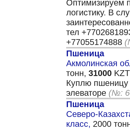
Оптимизируем 
логистику. В сл
заинтересованн
тел +7702681893
+77055174888
(
Пшеница
Акмолинская обл
тонн,
31000
KZT/
Куплю пшеницу 
элеваторе
(№: 6
Пшеница
Северо-Казахста
класс,
2000 тон