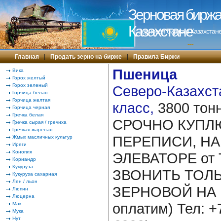
Зерновая биржа 
Казахстане
Зерновая биржа в Казахстане
---
Главная
|
Продать зерно на бирже
|
Правила Биржи
Пшеница
Вика
Горох желтый
Горох зеленый
Северо-Казахста
Горчица белая
Горчица желтая
класс,
3800 тон
Горчица черная
Гречка белая
СРОЧНО КУПЛЮ
Гречка сырая / гречиха
Гречкая жареная
ПЕРЕПИСИ, Н
Жмых масличных культур
Иреги
Конопля
ЭЛЕВАТОРЕ от 
Кориандр
Кукуруза
ЗВОНИТЬ ТОЛ
Кукуруза сахарная
Лен / льон
ЗЕРНОВОЙ НА Р
Люпин
Люцерна
оплатим) Тел: 
Мак
Мука
Нут