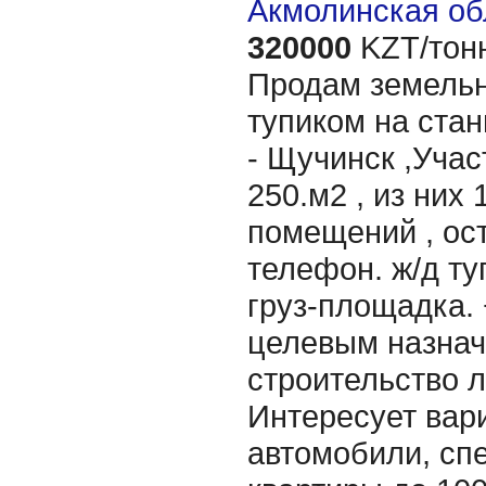
Акмолинская об
320000
KZT/тон
Продам земельн
тупиком на стан
- Щучинск ,Учас
250.м2 , из них
помещений , ост
телефон. ж/д ту
груз-площадка. 
целевым назнач
строительство 
Интересует вар
автомобили, сп