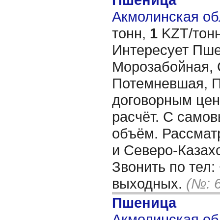
Акмолинская обл
тонн,
1
KZT/тонн
Интересует Пше
Морозабойная, 
Потемневшая, 
договорным цен
расчёт. С само
объём. Рассмат
и Северо-Казах
Звонить по тел:
выходных.
(№: 
Пшеница
Акмолинская обл