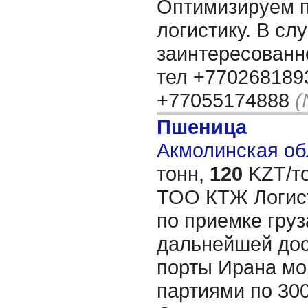
Оптимизируем 
логистику. В сл
заинтересованн
тел +7702681893
+77055174888
(
Пшеница
Акмолинская обл
тонн,
120
KZT/то
ТОО КТЖ Логист
по приемке груз
дальнейшей дос
порты Ирана мо
партиями по 300