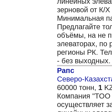
линейных элева
зерновой от К/
Минимальная пар
Предлагайте то
объёмы, на не 
элеваторах, по 
регионы РК. Те
- без выходных
Рапс
Северо-Казахста
60000 тонн,
1
KZ
Компания "ТОО 
осуществляет з