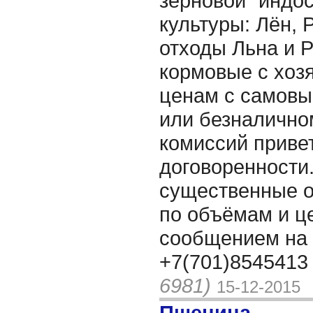
зерновой "индо
культуры: Лён, 
отходы Льна и 
кормовые с хоз
ценам с самовы
или безналичном
комиссий привет
договоренности.
существенные 
по объёмам и ц
сообщением на 
+7(701)8545413
6981)
15-12-2015
Пшеница