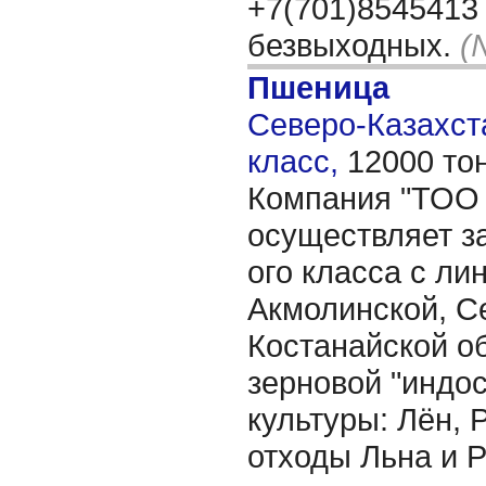
+7(701)8545413 
безвыходных.
(
Пшеница
Северо-Казахста
класс,
12000 то
Компания "ТОО 
осуществляет за
ого класса с ли
Акмолинской, С
Костанайской о
зерновой "индо
культуры: Лён, 
отходы Льна и 