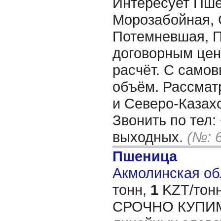
Интересует Пше
Морозабойная, 
Потемневшая, 
договорным цен
расчёт. С само
объём. Рассмат
и Северо-Казах
Звонить по тел:
выходных.
(№: 
Пшеница
Акмолинская обл
тонн,
1
KZT/тонн
СРОЧНО КУПИМ 