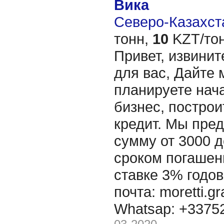
Вика
Северо-Казахста
тонн,
10
KZT/тон
Привет, извинит
для вас, Дайте 
планируете нача
бизнес, построи
кредит. Мы пре
сумму от 3000 д
сроком погашени
ставке 3% годов
почта: moretti.g
Whatsap: +337