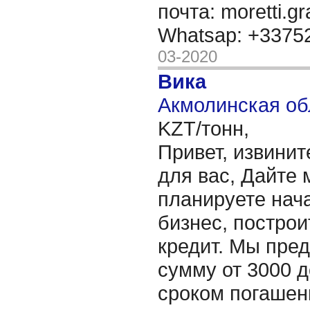
почта: moretti.g
Whatsap: +337
03-2020
Вика
Акмолинская об
KZT/тонн,
Привет, извинит
для вас, Дайте 
планируете нача
бизнес, построи
кредит. Мы пре
сумму от 3000 д
сроком погашени