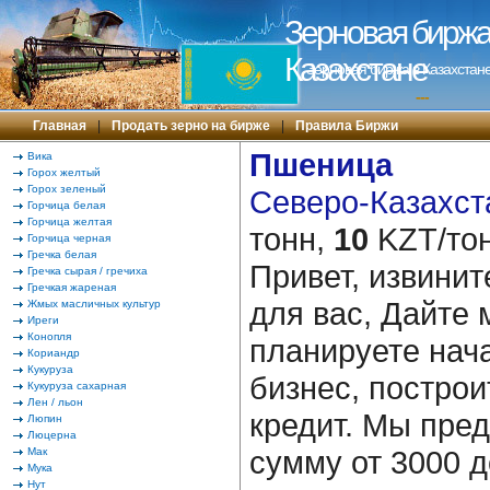
Зерновая биржа 
Казахстане
Зерновая биржа в Казахстане
---
Главная
|
Продать зерно на бирже
|
Правила Биржи
Пшеница
Вика
Горох желтый
Горох зеленый
Северо-Казахста
Горчица белая
Горчица желтая
тонн,
10
KZT/тон
Горчица черная
Гречка белая
Привет, извинит
Гречка сырая / гречиха
Гречкая жареная
для вас, Дайте 
Жмых масличных культур
Иреги
Конопля
планируете нача
Кориандр
Кукуруза
бизнес, построи
Кукуруза сахарная
Лен / льон
кредит. Мы пре
Люпин
Люцерна
сумму от 3000 д
Мак
Мука
Нут