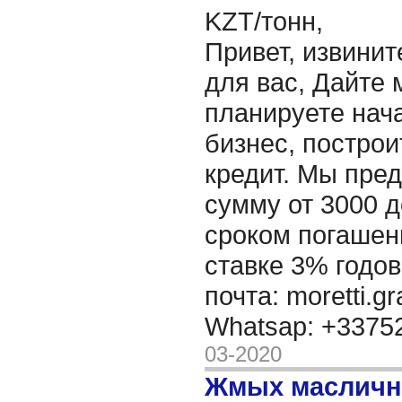
KZT/тонн,
Привет, извинит
для вас, Дайте 
планируете нача
бизнес, построи
кредит. Мы пре
сумму от 3000 д
сроком погашени
ставке 3% годов
почта: moretti.g
Whatsap: +337
03-2020
Жмых масличн