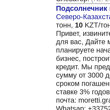
Подсолнечник
Северо-Казахста
тонн,
10
KZT/тон
Привет, извинит
для вас, Дайте 
планируете нача
бизнес, построи
кредит. Мы пре
сумму от 3000 д
сроком погашени
ставке 3% годов
почта: moretti.g
Whatsap: +337