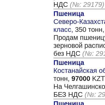
НДС
(№: 29179)
Пшеница
Северо-Казахста
класс,
350 тонн
Продам пшеницу
зерновой распис
без НДС
(№: 29
Пшеница
Костанайская об
тонн,
97000
KZT/
На Челгашинско
БЕЗ НДС
(№: 2
Пшеница