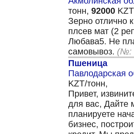
Акмолинская обл
тонн,
92000
KZT/
Зерно отлично к
плсев мат (2 ре
Любава5. Не пл
самовывоз.
(№:
Пшеница
Павлодарская о
KZT/тонн,
Привет, извинит
для вас, Дайте 
планируете нача
бизнес, построи