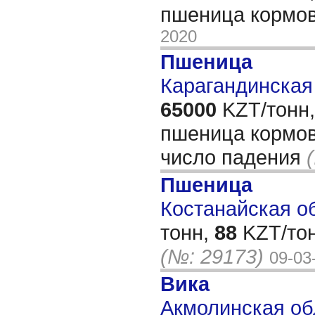
пшеница кормо
2020
Пшеница
Карагандинская 
65000
KZT/тонн,
пшеница кормов
число падения
Пшеница
Костанайская об
тонн,
88
KZT/тон
(№: 29173)
09-03
Вика
Акмолинская об