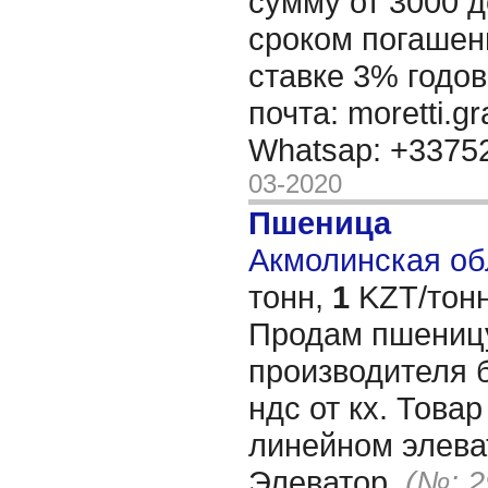
сумму от 3000 д
сроком погашени
ставке 3% годов
почта: moretti.g
Whatsap: +337
03-2020
Пшеница
Акмолинская обл
тонн,
1
KZT/тонн
Продам пшеницу
производителя б
ндс от кх. Това
линейном элева
Элеватор.
(№: 2