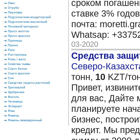
сроком погашени
Овес
Отруби
ставке 3% годов
Перловка
Подсолнечник кондитерский
почта: moretti.g
Подсолнечник масличный
Посевной материал
Просо желтое
Whatsap: +337
Просо красное
Пшеница
03-2020
Пшоно
Рапс
Средства защи
Расторопша
Рожь / жито
Северо-Казахста
Семечка тыквы
Сорго белое
Сорго красное
тонн,
10
KZT/тон
Соя
Средства защиты растений
Привет, извинит
Тритикалей
Удобрения
для вас, Дайте 
Фасоль
Чечевица
планируете нача
Эспарцет
Ячка
Ячмень
бизнес, построи
Ячмень пивоваренный
кредит. Мы пре