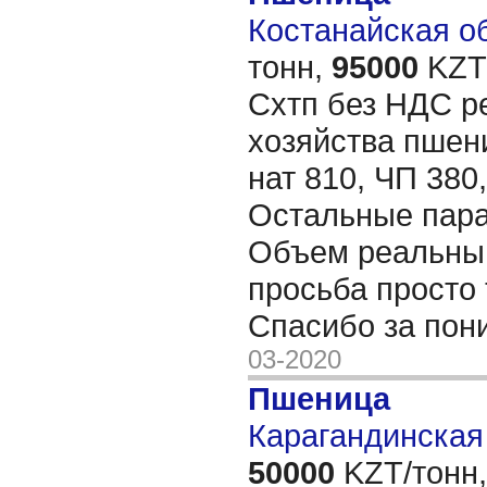
Костанайская об
тонн,
95000
KZT/
Схтп без НДС р
хозяйства пшени
нат 810, ЧП 380,
Остальные пара
Объем реальный
просьба просто 
Спасибо за пон
03-2020
Пшеница
Карагандинская 
50000
KZT/тонн,