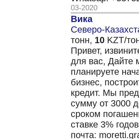
03-2020
Вика
Северо-Казахста
тонн,
10
KZT/тон
Привет, извинит
для вас, Дайте 
планируете нача
бизнес, построи
кредит. Мы пре
сумму от 3000 д
сроком погашени
ставке 3% годов
почта: moretti.g