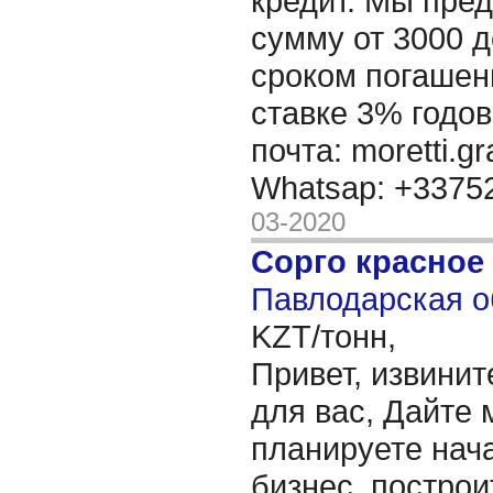
кредит. Мы пре
сумму от 3000 д
сроком погашени
ставке 3% годов
почта: moretti.g
Whatsap: +337
03-2020
Сорго красное
Павлодарская о
KZT/тонн,
Привет, извинит
для вас, Дайте 
планируете нача
бизнес, построи