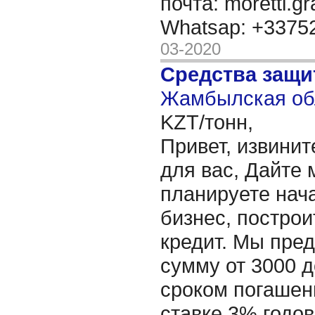
почта: moretti.g
Whatsap: +337
03-2020
Средства защи
Жамбылская обл
KZT/тонн,
Привет, извинит
для вас, Дайте 
планируете нача
бизнес, построи
кредит. Мы пре
сумму от 3000 д
сроком погашени
ставке 3% годов