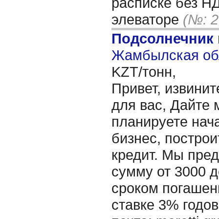
расписке без Н
элеваторе
(№: 2
Подсолнечник
Жамбылская обл
KZT/тонн,
Привет, извинит
для вас, Дайте 
планируете нача
бизнес, построи
кредит. Мы пре
сумму от 3000 д
сроком погашени
ставке 3% годов