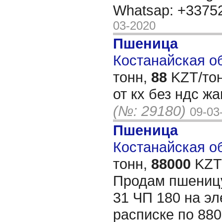
Whatsap: +337
03-2020
Пшеница
Костанайская об
тонн,
88
KZT/тон
от кх без ндс ж
(№: 29180)
09-03
Пшеница
Костанайская об
тонн,
88000
KZT/
Продам пшеницу
31 ЧП 180 на эл
расписке по 880