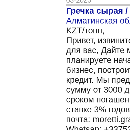
03-2020
Гречка сырая /
Алматинская об
KZT/тонн,
Привет, извинит
для вас, Дайте 
планируете нача
бизнес, построи
кредит. Мы пре
сумму от 3000 д
сроком погашени
ставке 3% годов
почта: moretti.g
Whatsap: +337