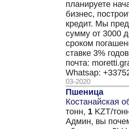
планируете нача
бизнес, построи
кредит. Мы пре
сумму от 3000 д
сроком погашени
ставке 3% годов
почта: moretti.g
Whatsap: +337
03-2020
Пшеница
Костанайская об
тонн,
1
KZT/тонн
Админ, вы поче