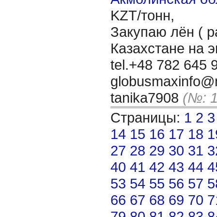
KZT/тонн,
Закупаю лён ( р
Казахстане на 
tel.+48 782 645 9
globusmaxinfo@m
tanika7908
(№: 
Страницы:
1
2
3
14
15
16
17
18
1
27
28
29
30
31
3
40
41
42
43
44
4
53
54
55
56
57
5
66
67
68
69
70
7
79
80
81
82
83
8