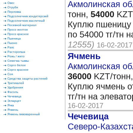
Акмолинская обл
Овес
Отруби
тонн,
54000
KZT/
Перловка
Подсолнечник кондитерский
Подсолнечник масличный
Куплю пшеницу 
Посевной материал
Просо желтое
по 54000 тг/тн 
Просо красное
Пшеница
12555)
16-02-2017
Пшоно
Рапс
Расторопша
Ячмень
Рожь / жито
Семечка тыквы
Акмолинская об
Сорго белое
Сорго красное
36000
KZT/тонн,
Соя
Средства защиты растений
Тритикалей
Куплю ячмень от
Удобрения
Фасоль
тг/тн на элевато
Чечевица
Эспарцет
16-02-2017
Ячка
Ячмень
Чечевица
Ячмень пивоваренный
Северо-Казахста