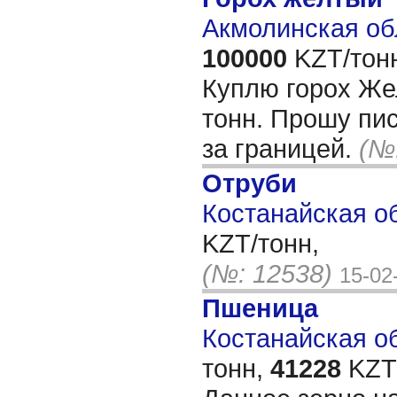
Акмолинская об
100000
KZT/тон
Куплю горох Же
тонн. Прошу пис
за границей.
(№
Отруби
Костанайская об
KZT/тонн,
(№: 12538)
15-02
Пшеница
Костанайская об
тонн,
41228
KZT/