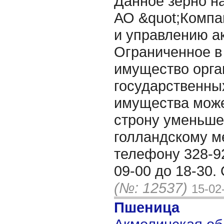
Данное зерно н
АО &quot;Компа
и управлению а
Ограниченное в
имущество орг
государственны
имущества може
строну уменьше
голландскому ме
телефону 328-92
09-00 до 18-30.
(№: 12537)
15-02
Пшеница