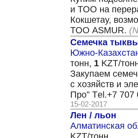
и ТОО на перера
Кокшетау, возм
ТОО ASMUR.
(
Семечка тыкв
Южно-Казахстан
тонн,
1
KZT/тонн
Закупаем семеч
с хозяйств и эл
Про" Тel.+7 707
15-02-2017
Лен / льон
Алматинская об
KZT/тонн,