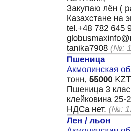
Закупаю лён ( р
Казахстане на 
tel.+48 782 645 9
globusmaxinfo@m
tanika7908
(№: 
Пшеница
Акмолинская обл
тонн,
55000
KZT/
Пшеница 3 класс
клейковина 25-2
НДСа нет.
(№: 1
Лен / льон
Акмолинская об