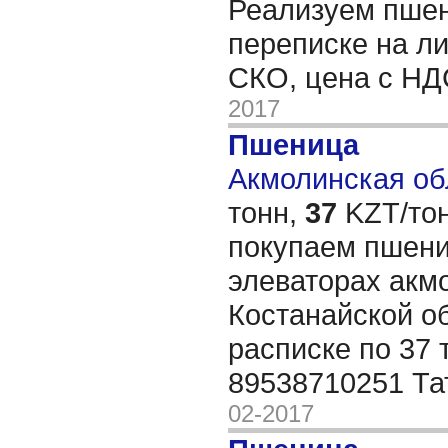
Реализуем пшен
переписке на л
СКО, цена с НД
2017
Пшеница
Акмолинская обл
тонн,
37
KZT/тон
покупаем пшениц
элеваторах акм
Костанайской о
расписке по 37 т
89538710251 Т
02-2017