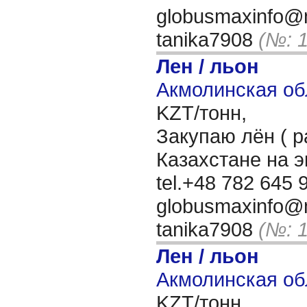
globusmaxinfo@m
tanika7908
(№: 
Лен / льон
Акмолинская об
KZT/тонн,
Закупаю лён ( р
Казахстане на 
tel.+48 782 645 9
globusmaxinfo@m
tanika7908
(№: 
Лен / льон
Акмолинская об
KZT/тонн,