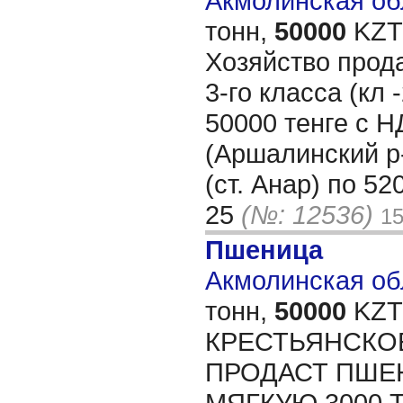
Акмолинская обл
тонн,
50000
KZT/
Хозяйство прод
3-го класса (кл 
50000 тенге с Н
(Аршалинский р-
(ст. Анар) по 52
25
(№: 12536)
15
Пшеница
Акмолинская обл
тонн,
50000
KZT/
КРЕСТЬЯНСКО
ПРОДАСТ ПШЕН
МЯГКУЮ 3000 Т