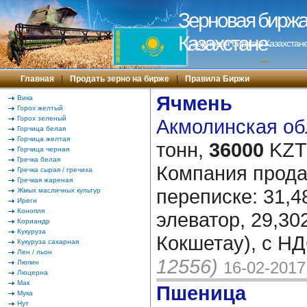
Зерновая биржа 
Казахстане
Зерновая биржа в Казахстане
---
Главная
|
Продать зерно на бирже
|
Правила Биржи
Ячмень
Вика
Горох желтый
Горох зеленый
Акмолинская обл
Горчица белая
Горчица желтая
тонн,
36000
KZT/
Горчица черная
Гречка белая
Компания прода
Гречка сырая / гречиха
Гречкая жареная
переписке: 31,4
Жмых масличных культур
Иреги
Конопля
элеватор, 29,302
Кориандр
Кукуруза
Кокшетау), с НД
Кукуруза сахарная
Лен / льон
12556)
Люпин
16-02-2017
Люцерна
Мак
Пшеница
Мука
Нут