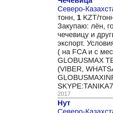
Чечевица
Северо-Казахста
тонн,
1
KZT/тонн
Закупаю: лён, го
чечевицу и друг
экспорт. Услови
( на FCA и с мес
GLOBUSMAX TEL
(VIBER, WHATSA
GLOBUSMAXIN
SKYPE:TANIKA
2017
Нут
Северо-Казахста