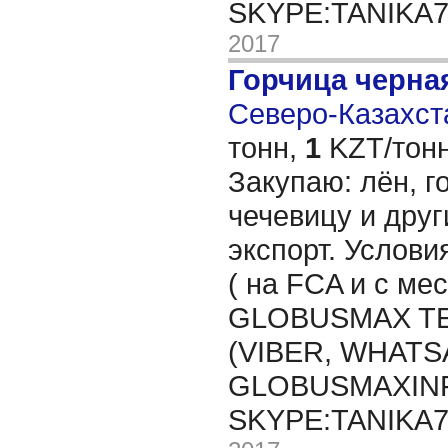
SKYPE:TANIKA
2017
Горчица черна
Северо-Казахста
тонн,
1
KZT/тонн
Закупаю: лён, го
чечевицу и друг
экспорт. Услови
( на FCA и с мес
GLOBUSMAX TEL
(VIBER, WHATSA
GLOBUSMAXIN
SKYPE:TANIKA