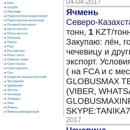
04-04-2017
Овес
Отруби
Ячмень
Перловка
Подсолнечник кондитерский
Северо-Казахста
Подсолнечник масличный
Посевной материал
тонн,
1
KZT/тонн
Просо желтое
Просо красное
Пшеница
Закупаю: лён, го
Пшоно
Рапс
чечевицу и друг
Расторопша
Рожь / жито
экспорт. Услови
Семечка тыквы
Сорго белое
Сорго красное
( на FCA и с мес
Соя
Средства защиты растений
GLOBUSMAX TEL
Тритикалей
Удобрения
(VIBER, WHATSA
Фасоль
Чечевица
GLOBUSMAXIN
Эспарцет
Ячка
Ячмень
SKYPE:TANIKA
Ячмень пивоваренный
2017