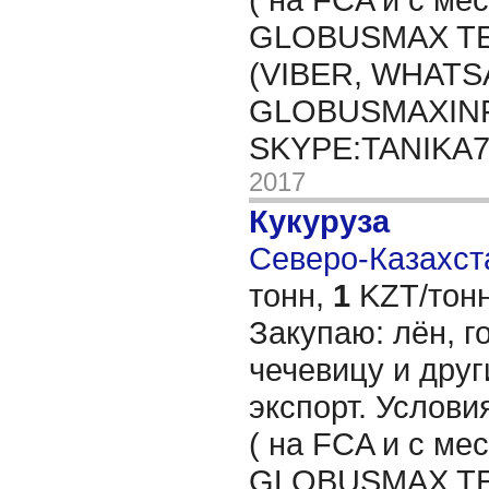
GLOBUSMAX TEL
(VIBER, WHATSA
GLOBUSMAXIN
SKYPE:TANIKA
2017
Кукуруза
Северо-Казахста
тонн,
1
KZT/тонн
Закупаю: лён, го
чечевицу и друг
экспорт. Услови
( на FCA и с мес
GLOBUSMAX TEL