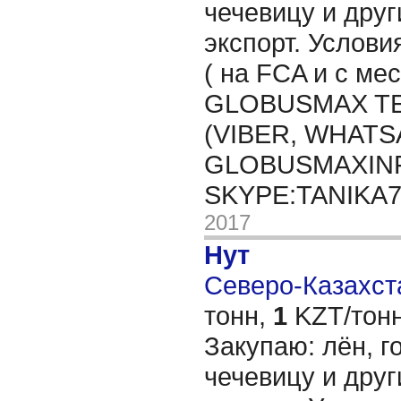
чечевицу и друг
экспорт. Услови
( на FCA и с мес
GLOBUSMAX TEL
(VIBER, WHATSA
GLOBUSMAXIN
SKYPE:TANIKA
2017
Нут
Северо-Казахста
тонн,
1
KZT/тонн
Закупаю: лён, го
чечевицу и друг