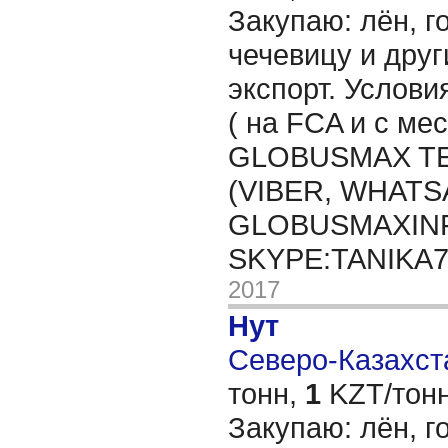
Закупаю: лён, го
чечевицу и друг
экспорт. Услови
( на FCA и с мес
GLOBUSMAX TEL
(VIBER, WHATSA
GLOBUSMAXIN
SKYPE:TANIKA
2017
Нут
Северо-Казахста
тонн,
1
KZT/тонн
Закупаю: лён, го