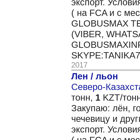
экспорт. Услови
( на FCA и с мес
GLOBUSMAX TEL
(VIBER, WHATSA
GLOBUSMAXIN
SKYPE:TANIKA
2017
Лен / льон
Северо-Казахста
тонн,
1
KZT/тонн
Закупаю: лён, го
чечевицу и друг
экспорт. Услови
( на FCA и с мес