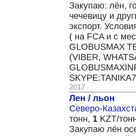
Закупаю: лён, го
чечевицу и друг
экспорт. Услови
( на FCA и с мес
GLOBUSMAX TEL
(VIBER, WHATSA
GLOBUSMAXIN
SKYPE:TANIKA
2017
Лен / льон
Северо-Казахста
тонн,
1
KZT/тонн
Закупаю лён ос