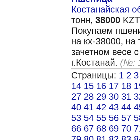
Костанайская об
тонн,
38000
KZT/
Покупаем пшени
на кх-38000, на 
зачетном весе с
г.Костанай.
(№: 
Страницы:
1
2
3
14
15
16
17
18
1
27
28
29
30
31
3
40
41
42
43
44
4
53
54
55
56
57
5
66
67
68
69
70
7
79
80
81
82
83
8