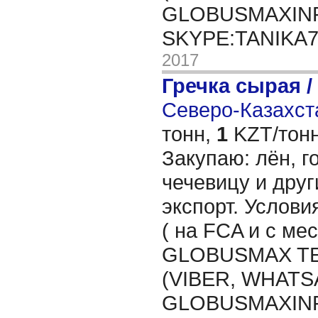
GLOBUSMAXIN
SKYPE:TANIKA
2017
Гречка сырая /
Северо-Казахста
тонн,
1
KZT/тонн
Закупаю: лён, го
чечевицу и друг
экспорт. Услови
( на FCA и с мес
GLOBUSMAX TEL
(VIBER, WHATSA
GLOBUSMAXIN