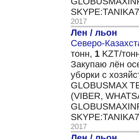
GLOBUSMAXIN
SKYPE:TANIKA
2017
Лен / льон
Северо-Казахста
тонн,
1
KZT/тонн
Закупаю лён ос
уборки с хозяйс
GLOBUSMAX TEL
(VIBER, WHATSA
GLOBUSMAXIN
SKYPE:TANIKA
2017
Лен / льон