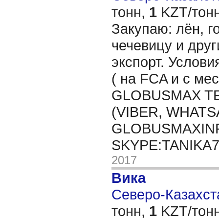
тонн,
1
KZT/тонн
Закупаю: лён, го
чечевицу и друг
экспорт. Услови
( на FCA и с мес
GLOBUSMAX TEL
(VIBER, WHATSA
GLOBUSMAXIN
SKYPE:TANIKA
2017
Вика
Северо-Казахста
тонн,
1
KZT/тонн