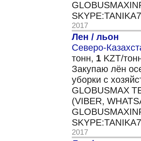
GLOBUSMAXIN
SKYPE:TANIKA
2017
Лен / льон
Северо-Казахста
тонн,
1
KZT/тонн
Закупаю лён ос
уборки с хозяйс
GLOBUSMAX TEL
(VIBER, WHATSA
GLOBUSMAXIN
SKYPE:TANIKA
2017