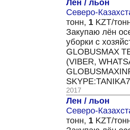
Лен / льон
Северо-Казахста
тонн,
1
KZT/тонн
Закупаю лён ос
уборки с хозяйс
GLOBUSMAX TEL
(VIBER, WHATSA
GLOBUSMAXIN
SKYPE:TANIKA
2017
Лен / льон
Северо-Казахста
тонн,
1
KZT/тонн