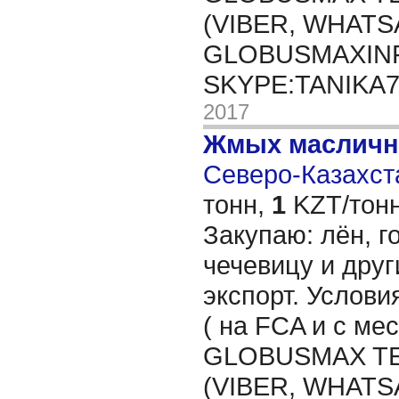
(VIBER, WHATSA
GLOBUSMAXIN
SKYPE:TANIKA
2017
Жмых масличн
Северо-Казахста
тонн,
1
KZT/тонн
Закупаю: лён, го
чечевицу и друг
экспорт. Услови
( на FCA и с мес
GLOBUSMAX TEL
(VIBER, WHATSA