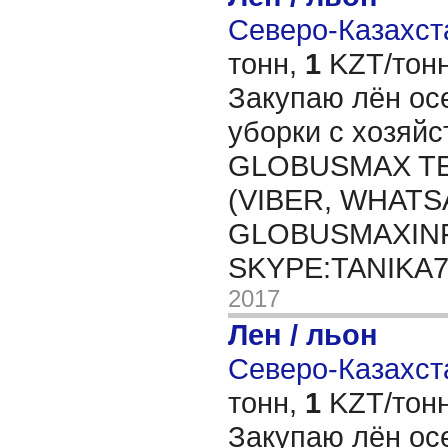
Северо-Казахста
тонн,
1
KZT/тонн
Закупаю лён ос
уборки с хозяйс
GLOBUSMAX TEL
(VIBER, WHATSA
GLOBUSMAXIN
SKYPE:TANIKA
2017
Лен / льон
Северо-Казахста
тонн,
1
KZT/тонн
Закупаю лён ос