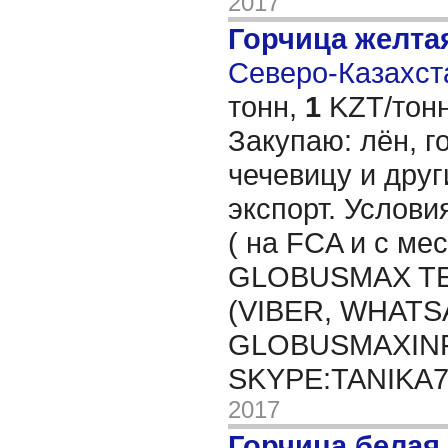
2017
Горчица желта
Северо-Казахста
тонн,
1
KZT/тонн
Закупаю: лён, го
чечевицу и друг
экспорт. Услови
( на FCA и с мес
GLOBUSMAX TEL
(VIBER, WHATSA
GLOBUSMAXIN
SKYPE:TANIKA
2017
Горчица белая