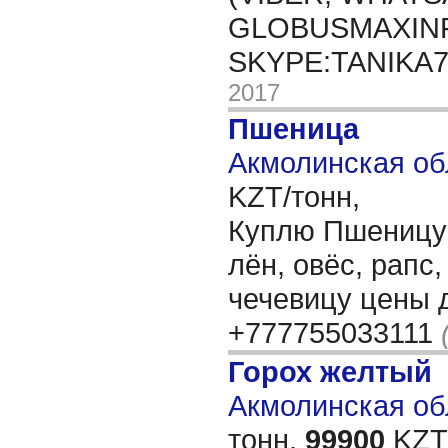
GLOBUSMAXIN
SKYPE:TANIKA
2017
Пшеница
Акмолинская об
KZT/тонн,
Куплю Пшеницу 3
лён, овёс, рапс
чечевицу цены 
+777755033111
Горох желтый
Акмолинская обл
тонн,
99900
KZT/