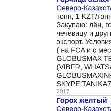
Северо-Казахста
тонн,
1
KZT/тонн
Закупаю: лён, го
чечевицу и друг
экспорт. Услови
( на FCA и с мес
GLOBUSMAX TEL
(VIBER, WHATSA
GLOBUSMAXIN
SKYPE:TANIKA
2017
Горох желтый
Северо-Казахста