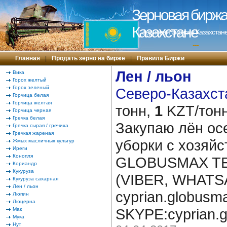
Зерновая биржа 
Казахстане
Зерновая биржа в Казахстане
---
Главная
|
Продать зерно на бирже
|
Правила Биржи
Лен / льон
Вика
Горох желтый
Горох зеленый
Северо-Казахста
Горчица белая
Горчица желтая
тонн,
1
KZT/тонн
Горчица черная
Гречка белая
Закупаю лён ос
Гречка сырая / гречиха
Гречкая жареная
уборки с хозяйс
Жмых масличных культур
Иреги
Конопля
GLOBUSMAX TEL
Кориандр
Кукуруза
(VIBER, WHATSA
Кукуруза сахарная
Лен / льон
cyprian.globus
Люпин
Люцерна
SKYPE:cyprian.
Мак
Мука
Нут