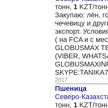
тонн,
1
KZT/тонн
Закупаю: лён, го
чечевицу и друг
экспорт. Услови
( на FCA и с мес
GLOBUSMAX TEL
(VIBER, WHATSA
GLOBUSMAXIN
SKYPE:TANIKA
2017
Пшеница
Северо-Казахста
тонн,
1
KZT/тонн