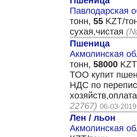
Пшеница
Павлодарская об
тонн,
55
KZT/тон
сухая,чистая
(№
Пшеница
Акмолинская обл
тонн,
58000
KZT/
ТОО купит пшен
НДС по перепис
хозяйств,оплата
22767)
06-03-2019
Лен / льон
Акмолинская об