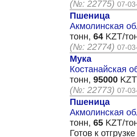
(№: 22775)
07-03
Пшеница
Акмолинская обл
тонн,
64
KZT/тон
(№: 22774)
07-03
Мука
Костанайская об
тонн,
95000
KZT/
(№: 22773)
07-03
Пшеница
Акмолинская обл
тонн,
65
KZT/тон
Готов к отгрузк