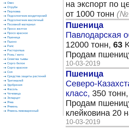
на экспорт по ц
Овес
Отруби
от 1000 тонн
(№
Перловка
Подсолнечник кондитерский
Подсолнечник масличный
Пшеница
Посевной материал
Просо желтое
Павлодарская об
Просо красное
Пшеница
12000 тонн,
63
K
Пшоно
Рапс
Расторопша
Продам пшениц
Рожь / жито
Семечка тыквы
10-03-2019
Сорго белое
Сорго красное
Пшеница
Соя
Средства защиты растений
Северо-Казахста
Тритикалей
Удобрения
Фасоль
класс,
350 тонн
Чечевица
Эспарцет
Продам пшеницу
Ячка
Ячмень
клейковина 20 
Ячмень пивоваренный
10-03-2019