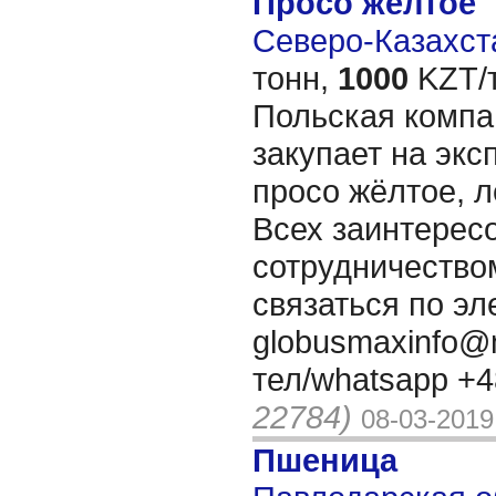
Просо желтое
Северо-Казахста
тонн,
1000
KZT/т
Польская ком
закупает на экс
просо жёлтое, л
Всех заинтерес
сотрудничество
связаться по эл
globusmaxinfo@m
тел/whatsapp +
22784)
08-03-2019
Пшеница