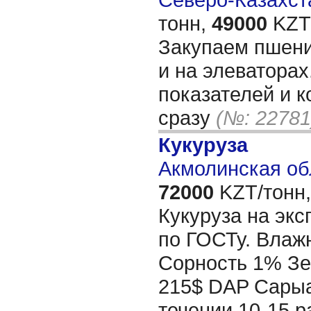
тонн,
49000
KZT/
Закупаем пшени
и на элеваторах
показателей и к
сразу
(№: 22781
Кукуруза
Акмолинская об
72000
KZT/тонн,
Кукуруза на экс
по ГОСТу. Влаж
Сорность 1% Зе
215$ DAP Сарыа
течении 10-15 р