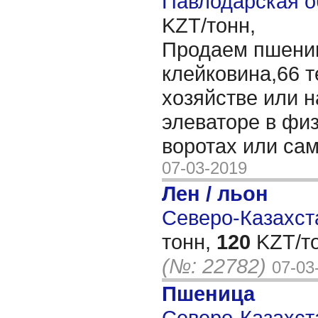
Павлодарская о
KZT/тонн,
Продаем пшениц
клейковина,66 т
хозяйстве или 
элеваторе в физ
воротах или с
07-03-2019
Лен / льон
Северо-Казахста
тонн,
120
KZT/то
(№: 22782)
07-03
Пшеница
Северо-Казахста