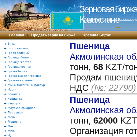
Зерновая биржа 
Казахстане
Зерновая биржа в Казахстане
---
Главная
|
Продать зерно на бирже
|
Правила Биржи
Пшеница
Вика
Горох желтый
Горох зеленый
Акмолинская обл
Горчица белая
Горчица желтая
тонн,
68
KZT/тон
Горчица черная
Гречка белая
Продам пшеницу
Гречка сырая / гречиха
Гречкая жареная
НДС
(№: 22790)
Жмых масличных культур
Иреги
Конопля
Пшеница
Кориандр
Кукуруза
Акмолинская обл
Кукуруза сахарная
Лен / льон
Люпин
тонн,
62000
KZT/
Люцерна
Мак
Организация гот
Мука
Нут