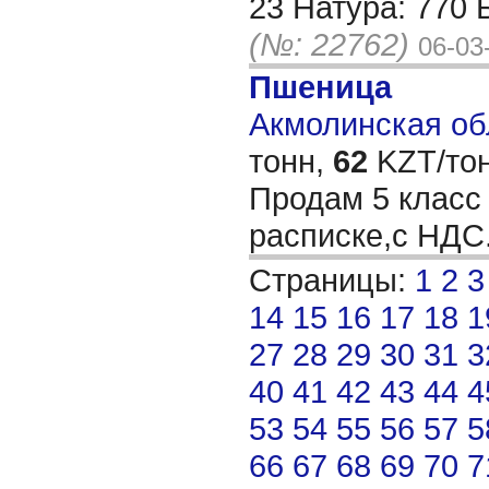
23 Натура: 770 
(№: 22762)
06-03
Пшеница
Акмолинская обл
тонн,
62
KZT/тон
Продам 5 класс
расписке,с НДС
Страницы:
1
2
3
14
15
16
17
18
1
27
28
29
30
31
3
40
41
42
43
44
4
53
54
55
56
57
5
66
67
68
69
70
7