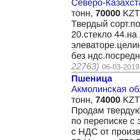
Северо-Казахста
тонн,
70000
KZT/
Твердый сорт.п
20.стекло 44.на
элеваторе.целинк
без ндс.посред
22763)
06-03-2019
Пшеница
Акмолинская обл
тонн,
74000
KZT/
Продам твердую
по переписке с 
с НДС от произв