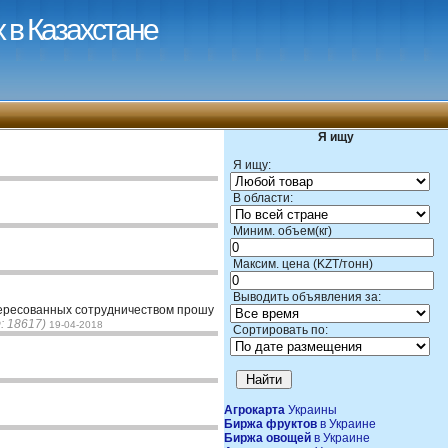
 в Казахстане
Я ищу
Я ищу:
В области:
Миним. объем(кг)
Максим. цена (KZT/тонн)
Выводить объявления за:
ересованных сотрудничеством прошу
: 18617)
19-04-2018
Сортировать по:
Агрокарта
Украины
Биржа фруктов
в Украине
Биржа овощей
в Украине