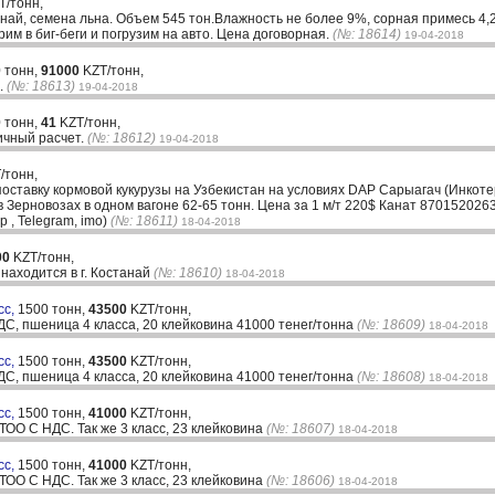
T/тонн,
анай, семена льна. Объем 545 тон.Влажность не более 9%, сорная примесь 4,
им в биг-беги и погрузим на авто. Цена договорная.
(№: 18614)
19-04-2018
 тонн,
91000
KZT/тонн,
.
(№: 18613)
19-04-2018
 тонн,
41
KZT/тонн,
ичный расчет.
(№: 18612)
19-04-2018
/тонн,
поставку кормовой кукурузы на Узбекистан на условиях DAP Сарыагач (Инкотер
 в Зерновозах в одном вагоне 62-65 тонн. Цена за 1 м/т 220$ Канат 8701520
 , Telegram, imo)
(№: 18611)
18-04-2018
00
KZT/тонн,
находится в г. Костанай
(№: 18610)
18-04-2018
сс,
1500 тонн,
43500
KZT/тонн,
ДС, пшеница 4 класса, 20 клейковина 41000 тенег/тонна
(№: 18609)
18-04-2018
сс,
1500 тонн,
43500
KZT/тонн,
ДС, пшеница 4 класса, 20 клейковина 41000 тенег/тонна
(№: 18608)
18-04-2018
сс,
1500 тонн,
41000
KZT/тонн,
ТОО С НДС. Так же 3 класс, 23 клейковина
(№: 18607)
18-04-2018
сс,
1500 тонн,
41000
KZT/тонн,
ТОО С НДС. Так же 3 класс, 23 клейковина
(№: 18606)
18-04-2018