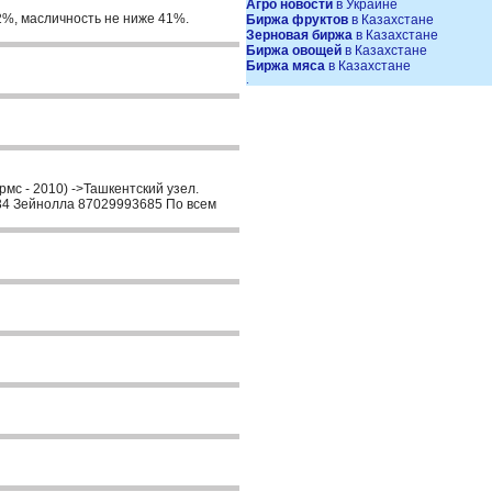
Агро новости
в Украине
2%, масличность не ниже 41%.
Биржа фруктов
в Казахстане
Зерновая биржа
в Казахстане
Биржа овощей
в Казахстане
Биржа мяса
в Казахстане
.
мс - 2010) ->Ташкентский узел.
2634 Зейнолла 87029993685 По всем