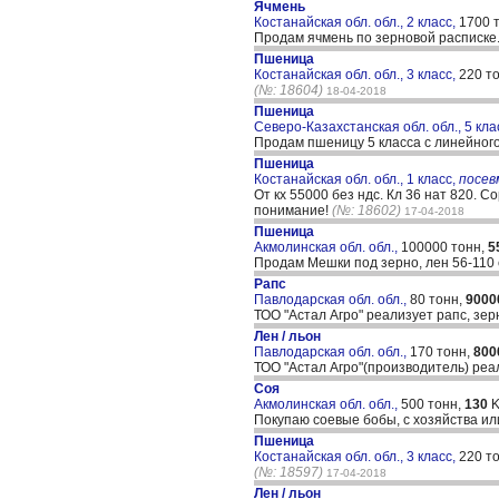
Ячмень
Костанайская обл. обл., 2 класс,
1700 
Продам ячмень по зерновой расписке
Пшеница
Костанайская обл. обл., 3 класс,
220 т
(№: 18604)
18-04-2018
Пшеница
Северо-Казахстанская обл. обл., 5 кла
Продам пшеницу 5 класса с линейного
Пшеница
Костанайская обл. обл., 1 класс,
посе
От кх 55000 без ндс. Кл 36 нат 820. С
понимание!
(№: 18602)
17-04-2018
Пшеница
Акмолинская обл. обл.,
100000 тонн,
5
Продам Мешки под зерно, лен 56-110
Рапс
Павлодарская обл. обл.,
80 тонн,
9000
ТОО "Астал Агро" реализует рапс, зер
Лен / льон
Павлодарская обл. обл.,
170 тонн,
800
ТОО "Астал Агро"(производитель) реа
Соя
Акмолинская обл. обл.,
500 тонн,
130
K
Покупаю соевые бобы, с хозяйства и
Пшеница
Костанайская обл. обл., 3 класс,
220 т
(№: 18597)
17-04-2018
Лен / льон