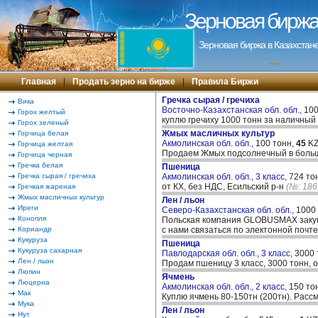
Зерновая биржа 
Зерновая биржа в Казахстане
---
Главная
|
Продать зерно на бирже
|
Правила Биржи
Гречка сырая / гречиха
Вика
Восточно-Казахстанская обл. обл.,
100
Горох желтый
куплю гречиху 1000 тонн за наличный
Горох зеленый
Жмых масличных культур
Горчица белая
Акмолинская обл. обл.,
100 тонн,
45
KZ
Горчица желтая
Продаем Жмых подсолнечный в боль
Горчица черная
Гречка белая
Пшеница
Гречка сырая / гречиха
Акмолинская обл. обл., 3 класс,
724 то
от КХ, без НДС, Есильский р-н
(№: 186
Гречкая жареная
Жмых масличных культур
Лен / льон
Иреги
Северо-Казахстанская обл. обл.,
1000
Конопля
Польская компания GLOBUSMAX закуп
Кориандр
с нами связаться по электонной почте
Кукуруза
Пшеница
Кукуруза сахарная
Павлодарская обл. обл., 3 класс,
3000 
Лен / льон
Продам пшеницу 3 класс, 3000 тонн,
Люпин
Ячмень
Люцерна
Акмолинская обл. обл., 2 класс,
150 то
Мак
Куплю ячмень 80-150тн (200тн). Рас
Мука
Лен / льон
Нут