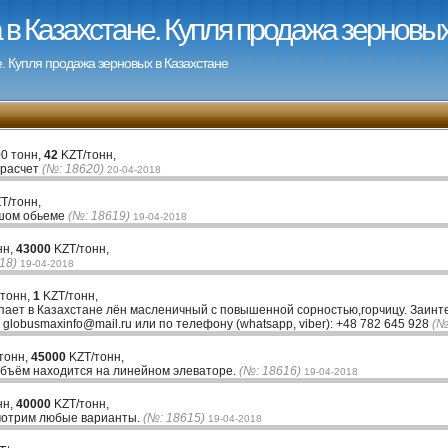
в Казахстане. Купля продажа зерновых
. Купля продажа зерновых в Казахстане
0 тонн,
42
KZT/тонн,
 расчет
(№: 18620)
20-04-2018
T/тонн,
шом обьеме
(№: 18619)
19-04-2018
нн,
43000
KZT/тонн,
18)
19-04-2018
 тонн,
1
KZT/тонн,
ает в Казахстане лён масленичный с повышенной сорностью,горчицу. Заинт
 globusmaxinfo@mail.ru или по телефону (whatsapp, viber): +48 782 645 928
(№
тонн,
45000
KZT/тонн,
 объём находится на линейном элеваторе.
(№: 18616)
19-04-2018
нн,
40000
KZT/тонн,
смотрим любые варианты.
(№: 18615)
19-04-2018