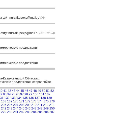
 на эл/п nurzakupexp@mail.ru
(№:
почту: nurzakupexp@mail.ru
(№: 18594)
 Коммерческие предложения
 Коммерческие предложения
а-Казахстанской Областях ,
мерческие предложения отправляйте
40
41
42
43
44
45
46
47
48
49
50
51
52
92
93
94
95
96
97
98
99
100
101
102
31
132
133
134
135
136
137
138
139
7
168
169
170
171
172
173
174
175
176
4
205
206
207
208
209
210
211
212
213
1
242
243
244
245
246
247
248
249
250
8
279
280
281
282
283
284
285
286
287