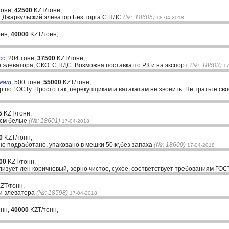
тонн,
42500
KZT/тонн,
. Джаркульский элеватор Без торга.С НДС
(№: 18605)
18-04-2018
онн,
40000
KZT/тонн,
сс,
204 тонн,
37500
KZT/тонн,
 элеватора, СКО. С НДС. Возможна поставка по РК и на экспорт.
(№: 18603)
17
вмат
,
500 тонн,
55000
KZT/тонн,
ор по ГОСТу. Просто так, перекупщикам и ватакатам не звонить. Не тратьте св
5
KZT/тонн,
 см белые
(№: 18601)
17-04-2018
0
KZT/тонн,
но подработано, упаковано в мешки 50 кг,без запаха
(№: 18600)
17-04-2018
00
KZT/тонн,
лизует лен коричневый, зерно чистое, сухое, соответствует требованиям ГО
ZT/тонн,
ли элеватора
(№: 18598)
17-04-2018
онн,
40000
KZT/тонн,