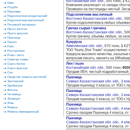
Костанайская обл. обл.,
545 тонн,
1
KZ
Овес
Компания реализует со склада г.Кост
Отруби
Проверен на пестициды-чистый. Затар
Перловка
Подсолнечник масличный
Подсолнечник кондитерский
Восточно-Казахстанская обл. обл.,
500
Подсолнечник масличный
Куплю подсолнечник.в любых обьемах
Посевной материал
Гречка сырая / гречиха
Просо желтое
Восточно-Казахстанская обл. обл.,
500
Просо красное
Куплю гречиху, обьемы любые, за нал
Пшеница
Кукуруза
Пшоно
Акмолинская обл. обл.,
670 тонн,
1
KZT
Рапс
ТОО "Nurly Zhol Trade" осуществляют 
Расторопша
Кукуруза высокого качества, насыпью
Рожь / жито
вопросам писать, звонить на (Whatsapp
Семечка тыквы
Лен / льон
Сорго белое
Костанайская обл. обл.,
500 тонн,
900
Сорго красное
Продам ЛЁН, чистый подработанный, 
Соя
Средства защиты растений
Пшеница
Северо-Казахстанская обл. обл., 3 кла
Тритикалей
Продам пшеницу 3 класса, от ТОО с Н
Удобрения
Фасоль
Пшеница
Чечевица
Северо-Казахстанская обл. обл., 3 кла
Эспарцет
Продам пшеницу 3 класса, от ТОО с Н
Ячка
Пшеница
Ячмень
Северо-Казахстанская обл. обл., 4 кла
Ячмень пивоваренный
Срочно продам Пшеница 4 класса, от 
Пшеница
Северо-Казахстанская обл. обл., 4 кла
Срочно продам Пшеница 4 класса, от 