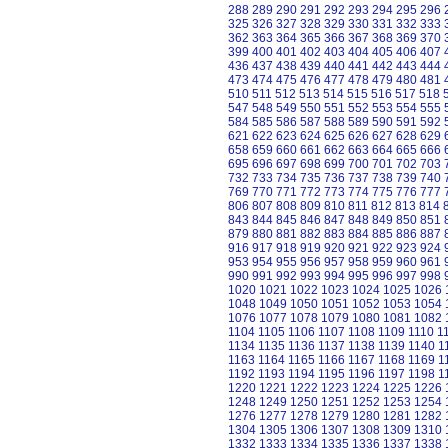
288
289
290
291
292
293
294
295
296
325
326
327
328
329
330
331
332
333
362
363
364
365
366
367
368
369
370
399
400
401
402
403
404
405
406
407
436
437
438
439
440
441
442
443
444
473
474
475
476
477
478
479
480
481
510
511
512
513
514
515
516
517
518
547
548
549
550
551
552
553
554
555
584
585
586
587
588
589
590
591
592
621
622
623
624
625
626
627
628
629
658
659
660
661
662
663
664
665
666
695
696
697
698
699
700
701
702
703
732
733
734
735
736
737
738
739
740
769
770
771
772
773
774
775
776
777
806
807
808
809
810
811
812
813
814
843
844
845
846
847
848
849
850
851
879
880
881
882
883
884
885
886
887
916
917
918
919
920
921
922
923
924
953
954
955
956
957
958
959
960
961
990
991
992
993
994
995
996
997
998
1020
1021
1022
1023
1024
1025
1026
1048
1049
1050
1051
1052
1053
1054
1076
1077
1078
1079
1080
1081
1082
1104
1105
1106
1107
1108
1109
1110
1
1134
1135
1136
1137
1138
1139
1140
1
1163
1164
1165
1166
1167
1168
1169
1
1192
1193
1194
1195
1196
1197
1198
1
1220
1221
1222
1223
1224
1225
1226
1248
1249
1250
1251
1252
1253
1254
1276
1277
1278
1279
1280
1281
1282
1304
1305
1306
1307
1308
1309
1310
1332
1333
1334
1335
1336
1337
1338