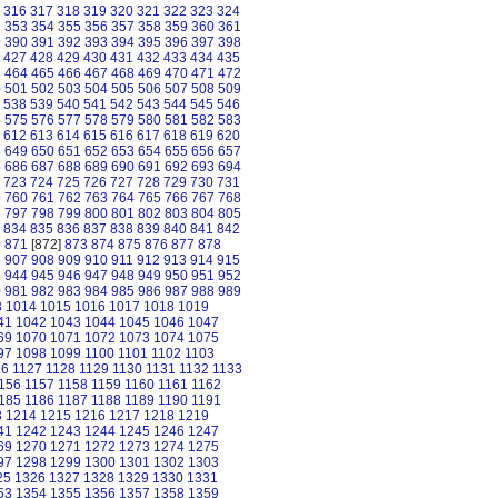
316
317
318
319
320
321
322
323
324
2
353
354
355
356
357
358
359
360
361
9
390
391
392
393
394
395
396
397
398
427
428
429
430
431
432
433
434
435
3
464
465
466
467
468
469
470
471
472
0
501
502
503
504
505
506
507
508
509
538
539
540
541
542
543
544
545
546
4
575
576
577
578
579
580
581
582
583
612
613
614
615
616
617
618
619
620
8
649
650
651
652
653
654
655
656
657
5
686
687
688
689
690
691
692
693
694
723
724
725
726
727
728
729
730
731
9
760
761
762
763
764
765
766
767
768
6
797
798
799
800
801
802
803
804
805
834
835
836
837
838
839
840
841
842
0
871
[872]
873
874
875
876
877
878
6
907
908
909
910
911
912
913
914
915
3
944
945
946
947
948
949
950
951
952
0
981
982
983
984
985
986
987
988
989
3
1014
1015
1016
1017
1018
1019
41
1042
1043
1044
1045
1046
1047
69
1070
1071
1072
1073
1074
1075
97
1098
1099
1100
1101
1102
1103
26
1127
1128
1129
1130
1131
1132
1133
156
1157
1158
1159
1160
1161
1162
185
1186
1187
1188
1189
1190
1191
3
1214
1215
1216
1217
1218
1219
41
1242
1243
1244
1245
1246
1247
69
1270
1271
1272
1273
1274
1275
97
1298
1299
1300
1301
1302
1303
25
1326
1327
1328
1329
1330
1331
53
1354
1355
1356
1357
1358
1359