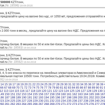
,
500000
KZT/тонн,
штук
(№: 18596)
16-04-2018
онн,
1
KZT/тонн,
ЗХ, предлагайте цену на вагоне без ндс, от 1050 м/т, предложения отправляйте
T/тонн,
2.000 тонн в месяц , предлагайте цену на вагоне без НДС. Предложения на 
/тонн,
Горчицу Белую. В мешках по 50 кг или биг-бэгах. Предлагайте цены без НДС.
ail.ru
(№: 18593)
16-04-2018
тонн,
1
KZT/тонн,
Горчицу Белую. В мешках по 50 кг или биг-бэгах. Предлагайте цены без НДС.
ail.ru
(№: 18592)
16-04-2018
онн,
1
KZT/тонн,
, 4, 5-ого класса по переписи на линейных элеваторах в Акмолинской и Север
симальная партия 10500 тонн. Потребность действительна 19.04.2018г. Ком
591)
16-04-2018
14
15
16
17
18
19
20
21
22
23
24
25
26
27
28
29
30
31
32
33
34
35
36
37
38
39
66
67
68
69
70
71
72
73
74
75
76
77
78
79
80
81
82
83
84
85
86
87
88
89
90
91
12
113
114
115
116
117
118
119
120
121
122
123
124
125
126
127
128
129
130
1
149
150
151
152
153
154
155
156
157
158
159
160
161
162
163
164
165
166
16
186
187
188
189
190
191
192
193
194
195
196
197
198
199
200
201
202
203
20
223
224
225
226
227
228
229
230
231
232
233
234
235
236
237
238
239
240
24
260
261
262
263
264
265
266
267
268
269
270
271
272
273
274
275
276
277
27