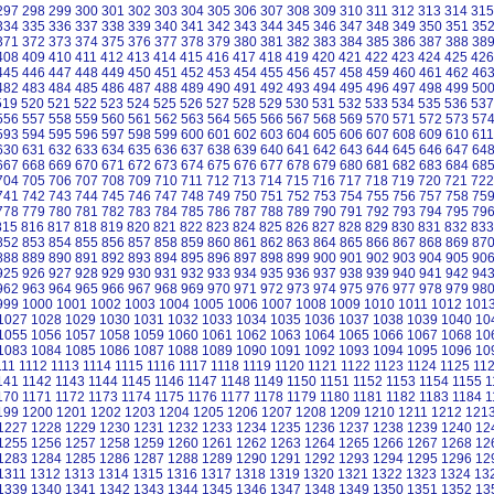
297
298
299
300
301
302
303
304
305
306
307
308
309
310
311
312
313
314
315
334
335
336
337
338
339
340
341
342
343
344
345
346
347
348
349
350
351
35
371
372
373
374
375
376
377
378
379
380
381
382
383
384
385
386
387
388
38
408
409
410
411
412
413
414
415
416
417
418
419
420
421
422
423
424
425
426
445
446
447
448
449
450
451
452
453
454
455
456
457
458
459
460
461
462
46
482
483
484
485
486
487
488
489
490
491
492
493
494
495
496
497
498
499
50
519
520
521
522
523
524
525
526
527
528
529
530
531
532
533
534
535
536
537
556
557
558
559
560
561
562
563
564
565
566
567
568
569
570
571
572
573
57
593
594
595
596
597
598
599
600
601
602
603
604
605
606
607
608
609
610
611
630
631
632
633
634
635
636
637
638
639
640
641
642
643
644
645
646
647
64
667
668
669
670
671
672
673
674
675
676
677
678
679
680
681
682
683
684
68
704
705
706
707
708
709
710
711
712
713
714
715
716
717
718
719
720
721
722
741
742
743
744
745
746
747
748
749
750
751
752
753
754
755
756
757
758
75
778
779
780
781
782
783
784
785
786
787
788
789
790
791
792
793
794
795
79
815
816
817
818
819
820
821
822
823
824
825
826
827
828
829
830
831
832
833
852
853
854
855
856
857
858
859
860
861
862
863
864
865
866
867
868
869
87
888
889
890
891
892
893
894
895
896
897
898
899
900
901
902
903
904
905
90
925
926
927
928
929
930
931
932
933
934
935
936
937
938
939
940
941
942
94
962
963
964
965
966
967
968
969
970
971
972
973
974
975
976
977
978
979
98
999
1000
1001
1002
1003
1004
1005
1006
1007
1008
1009
1010
1011
1012
101
1027
1028
1029
1030
1031
1032
1033
1034
1035
1036
1037
1038
1039
1040
10
1055
1056
1057
1058
1059
1060
1061
1062
1063
1064
1065
1066
1067
1068
10
1083
1084
1085
1086
1087
1088
1089
1090
1091
1092
1093
1094
1095
1096
10
111
1112
1113
1114
1115
1116
1117
1118
1119
1120
1121
1122
1123
1124
1125
11
141
1142
1143
1144
1145
1146
1147
1148
1149
1150
1151
1152
1153
1154
1155
1
170
1171
1172
1173
1174
1175
1176
1177
1178
1179
1180
1181
1182
1183
1184
1
199
1200
1201
1202
1203
1204
1205
1206
1207
1208
1209
1210
1211
1212
121
1227
1228
1229
1230
1231
1232
1233
1234
1235
1236
1237
1238
1239
1240
12
1255
1256
1257
1258
1259
1260
1261
1262
1263
1264
1265
1266
1267
1268
12
1283
1284
1285
1286
1287
1288
1289
1290
1291
1292
1293
1294
1295
1296
12
1311
1312
1313
1314
1315
1316
1317
1318
1319
1320
1321
1322
1323
1324
13
1339
1340
1341
1342
1343
1344
1345
1346
1347
1348
1349
1350
1351
1352
13