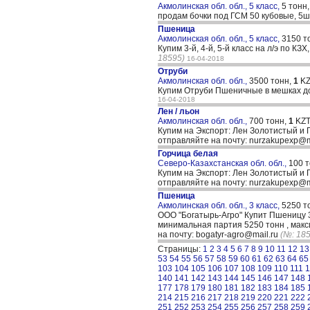
Акмолинская обл. обл., 5 класс,
5 тонн
продам бочки под ГСМ 50 кубовые, 5
Пшеница
Акмолинская обл. обл., 5 класс,
3150 т
Купим 3-й, 4-й, 5-й класс на л/э по К
18595)
16-04-2018
Отруби
Акмолинская обл. обл.,
3500 тонн,
1
KZ
Купим Отруби Пшеничные в мешках до 
16-04-2018
Лен / льон
Акмолинская обл. обл.,
700 тонн,
1
KZT
Купим на Экспорт: Лен Золотистый и 
отправляйте на почту: nurzakupexp@m
Горчица белая
Северо-Казахстанская обл. обл.,
100 
Купим на Экспорт: Лен Золотистый и 
отправляйте на почту: nurzakupexp@m
Пшеница
Акмолинская обл. обл., 3 класс,
5250 т
ООО "Богатырь-Агро" Купит Пшеницу 3
минимальная партия 5250 тонн , мак
на почту: bogatyr-agro@mail.ru
(№: 18
Страницы:
1
2
3
4
5
6
7
8
9
10
11
12
13
53
54
55
56
57
58
59
60
61
62
63
64
65
103
104
105
106
107
108
109
110
111
1
140
141
142
143
144
145
146
147
148
177
178
179
180
181
182
183
184
185
214
215
216
217
218
219
220
221
222
251
252
253
254
255
256
257
258
259