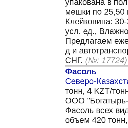
упакована в по
мешки по 25,50 
Клейковина: 30-
усл. ед., Влажн
Предлагаем еже
д и автотранспо
СНГ.
(№: 17724)
Фасоль
Северо-Казахста
тонн,
4
KZT/тонн
ООО "Богатырь-
Фасоль всех вид
объем 420 тонн