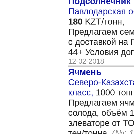
Подсолнечник 
Павлодарская о
180
KZT/тонн,
Предлагаем сем
с доставкой на 
44+ Условия до
12-02-2018
Ячмень
Северо-Казахста
класс,
1000 тон
Предлагаем ячм
солода, объём 1
элеваторе от Т
тен/тонна.
(№: 1