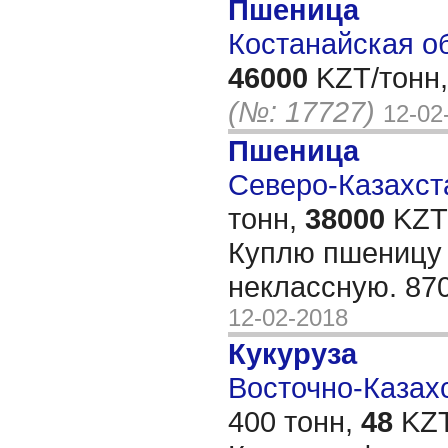
Пшеница
Костанайская об
46000
KZT/тонн,
(№: 17727)
12-02
Пшеница
Северо-Казахста
тонн,
38000
KZT/
Куплю пшеницу п
неклассную. 87
12-02-2018
Кукуруза
Восточно-Казахс
400 тонн,
48
KZT