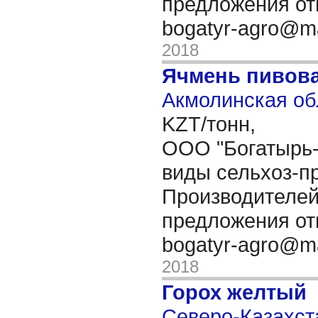
предложения от
bogatyr-agro@ma
2018
Ячмень пивов
Акмолинская об
KZT/тонн,
OОО "Богатырь-
виды сельхоз-пр
Производителей
предложения от
bogatyr-agro@ma
2018
Горох желтый
Северо-Казахста