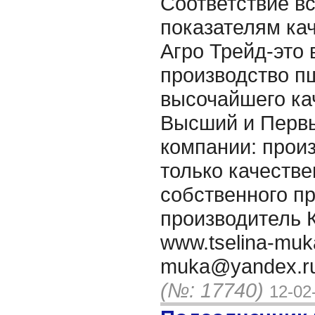
Соответствие в
показателям ка
Агро Трейд-это 
производство п
высочайшего кач
Высший и Первы
компании: произ
только качеств
собственного п
производитель К
www.tselina-muka
muka@yandex.ru 
(№: 17740)
12-02