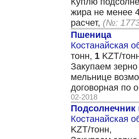
Куплю подсолне
жира не менее 
расчет,
(№: 177
Пшеница
Костанайская об
тонн,
1
KZT/тонн
Закупаем зерно 
мельнице возмо
договорная по 
02-2018
Подсолнечник
Костанайская об
KZT/тонн,