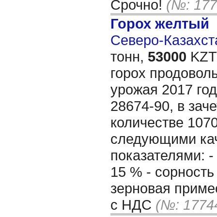
Срочно!
(№: 177
Горох желтый
Северо-Казахста
тонн,
53000
KZT/
горох продоволь
урожая 2017 го
28674-90, в зач
количестве 1070
следующими ка
показателями: -
15 % - сорность
зерновая приме
с НДС
(№: 1774