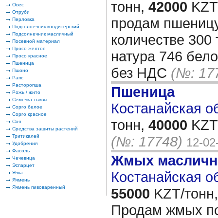
тонн,
42000
KZT/
Овес
Отруби
продам пшеницу
Перловка
Подсолнечник кондитерский
Подсолнечник масличный
количестве 300 
Посевной материал
Просо желтое
натура 746 бело
Просо красное
Пшеница
без НДС
(№: 17
Пшоно
Рапс
Расторопша
Пшеница
Рожь / жито
Семечка тыквы
Костанайская об
Сорго белое
Сорго красное
тонн,
40000
KZT/
Соя
Средства защиты растений
Тритикалей
(№: 17748)
12-02
Удобрения
Фасоль
Жмых масличн
Чечевица
Эспарцет
Костанайская об
Ячка
Ячмень
Ячмень пивоваренный
55000
KZT/тонн,
Продам жмых по