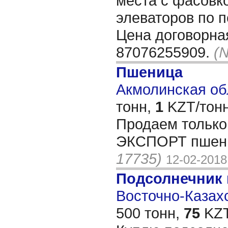
места с фасовко
элеваторов по п
Цена договорна
87076255909.
(
Пшеница
Акмолинская обл
тонн,
1
KZT/тонн
Продаем только
ЭКСПОРТ пшени
17735)
12-02-2018
Подсолнечник
Восточно-Казахс
500 тонн,
75
KZT