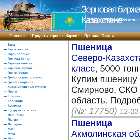
Зерновая биржа 
Казахстане
Зерновая биржа в Казахстане
---
Главная
|
Продать зерно на бирже
|
Правила Биржи
Пшеница
Вика
Горох желтый
Горох зеленый
Северо-Казахста
Горчица белая
Горчица желтая
класс,
5000 тон
Горчица черная
Гречка белая
Купим пшеницу 
Гречка сырая / гречиха
Гречкая жареная
Смирново, СКО 
Жмых масличных культур
Иреги
Конопля
область. Подро
Кориандр
Кукуруза
(№: 17750)
12-02
Кукуруза сахарная
Лен / льон
Люпин
Пшеница
Люцерна
Мак
Акмолинская обл
Мука
Нут