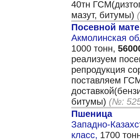
40тн ГСМ(дизто
мазут, битумы)
Посевной мат
Акмолинская об
1000 тонн,
5600
реализуем посе
репродукция со
поставляем ГСМ
доставкой(бензи
битумы)
(№: 52
Пшеница
Западно-Казахст
класс,
1700 тон