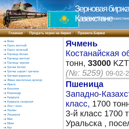
Зерновая биржа 
Казахстане
Зерновая биржа в Казахстане
---
Главная
|
Продать зерно на бирже
|
Правила Биржи
Ячмень
Вика
Горох желтый
Горох зеленый
Костанайская об
Горчица белая
Горчица желтая
тонн,
33000
KZT/
Горчица черная
Гречка белая
(№: 5259)
09-02-
Гречка сырая / гречиха
Гречкая жареная
Жмых масличных культур
Пшеница
Иреги
Конопля
Западно-Казахст
Кориандр
Кукуруза
класс,
1700 тон
Кукуруза сахарная
Лен / льон
Люпин
3-й класс 1700 т
Люцерна
Мак
Уральска , посе
Мука
Нут