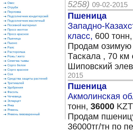
5258)
09-02-2015
Овес
Отруби
Перловка
Пшеница
Подсолнечник кондитерский
Подсолнечник масличный
Западно-Казахст
Посевной материал
Просо желтое
класс,
600 тонн
Просо красное
Пшеница
Продам озимую 
Пшоно
Рапс
Расторопша
Таскала , 70 км 
Рожь / жито
Семечка тыквы
Шиповский эле
Сорго белое
Сорго красное
2015
Соя
Средства защиты растений
Пшеница
Тритикалей
Удобрения
Фасоль
Акмолинская обл
Чечевица
Эспарцет
тонн,
36000
KZT/
Ячка
Ячмень
Продам пшеницу
Ячмень пивоваренный
36000тг/тн по п