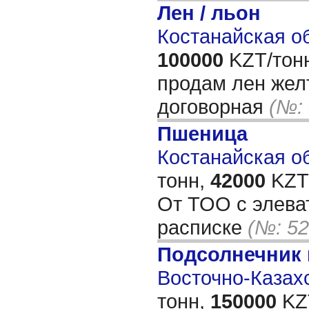
Лен / льон
Костанайская об
100000
KZT/тон
продам лен жел
договорная
(№:
Пшеница
Костанайская об
тонн,
42000
KZT/
От ТОО с элеват
расписке
(№: 52
Подсолнечник 
Восточно-Казахс
тонн,
150000
KZT