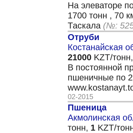
На элеваторе по
1700 тонн , 70 
Таскала
(№: 52
Отруби
Костанайская об
21000
KZT/тонн,
В постоянной п
пшеничные по 2
www.kostanayt.
02-2015
Пшеница
Акмолинская обл
тонн,
1
KZT/тонн