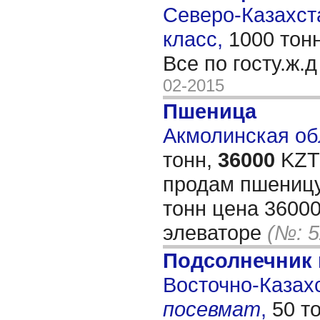
Северо-Казахста
класс,
1000 тон
Все по госту.ж.
02-2015
Пшеница
Акмолинская обл
тонн,
36000
KZT/
продам пшеницу
тонн цена 36000
элеваторе
(№: 5
Подсолнечник
Восточно-Казахс
посевмат
,
50 т