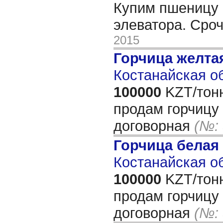
Купим пшеницу 3
элеватора. Сро
2015
Горчица желта
Костанайская об
100000
KZT/тон
продам горчицу
договорная
(№:
Горчица белая
Костанайская об
100000
KZT/тон
продам горчицу
договорная
(№: