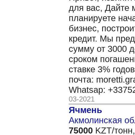
для вас, Дайте 
планируете нача
бизнес, построи
кредит. Мы пре
сумму от 3000 д
сроком погашени
ставке 3% годов
почта: moretti.g
Whatsap: +337
03-2021
Ячмень
Акмолинская об
75000
KZT/тонн,