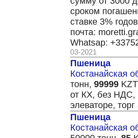
сумму от 3000 д
сроком погашени
ставке 3% годов
почта: moretti.g
Whatsap: +337
03-2021
Пшеница
Костанайская об
тонн,
99999
KZT/
от КХ, без НДС,
элеваторе, торг
Пшеница
Костанайская обл
50000 тонн,
85
K