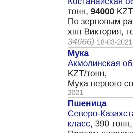
Костанайская об
тонн,
94000
KZT/
По зерновым ра
хпп Виктория, то
34666)
18-03-2021
Мука
Акмолинская об
KZT/тонн,
Мука первого с
2021
Пшеница
Северо-Казахста
класс,
390 тонн