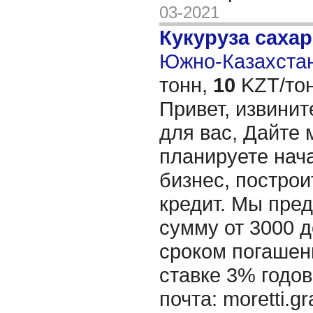
03-2021
Кукуруза саха
Южно-Казахстан
тонн,
10
KZT/тон
Привет, извинит
для вас, Дайте 
планируете нача
бизнес, построи
кредит. Мы пре
сумму от 3000 д
сроком погашени
ставке 3% годов
почта: moretti.g