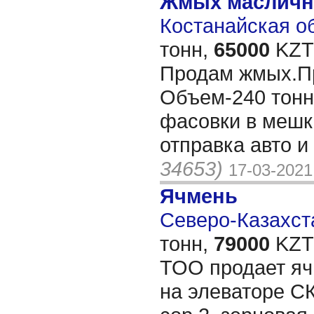
Жмых масличн
Костанайская об
тонн,
65000
KZT/
Продам жмых.Пр
Объем-240 тонн
фасовки в мешки
отправка авто и
34653)
17-03-2021
Ячмень
Северо-Казахста
тонн,
79000
KZT/
ТОО продает яч
на элеваторе СК