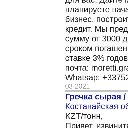
планируете нача
бизнес, построи
кредит. Мы пре
сумму от 3000 д
сроком погашени
ставке 3% годов
почта: moretti.g
Whatsap: +337
03-2021
Гречка сырая /
Костанайская об
KZT/тонн,
Привет, извинит