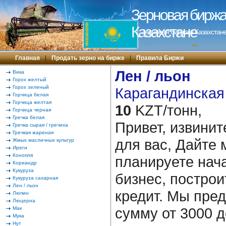
Зерновая биржа 
Казахстане
Зерновая биржа в Казахстане
---
Главная
|
Продать зерно на бирже
|
Правила Биржи
Лен / льон
Вика
Горох желтый
Горох зеленый
Карагандинская 
Горчица белая
Горчица желтая
10
KZT/тонн,
Горчица черная
Гречка белая
Привет, извинит
Гречка сырая / гречиха
Гречкая жареная
для вас, Дайте 
Жмых масличных культур
Иреги
Конопля
планируете нача
Кориандр
Кукуруза
бизнес, построи
Кукуруза сахарная
Лен / льон
кредит. Мы пре
Люпин
Люцерна
сумму от 3000 д
Мак
Мука
Нут