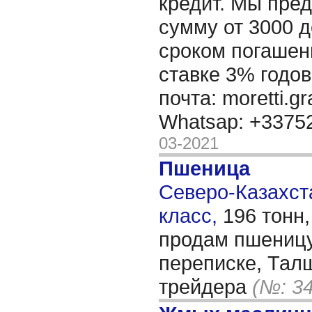
кредит. Мы пре
сумму от 3000 д
сроком погашени
ставке 3% годов
почта: moretti.g
Whatsap: +337
03-2021
Пшеница
Северо-Казахста
класс,
196 тонн
продам пшеницу
переписке, Талш
трейдера
(№: 3