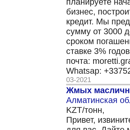
планируете нача
бизнес, построи
кредит. Мы пре
сумму от 3000 д
сроком погашени
ставке 3% годов
почта: moretti.g
Whatsap: +337
03-2021
Жмых масличн
Алматинская об
KZT/тонн,
Привет, извинит
для вас, Дайте 