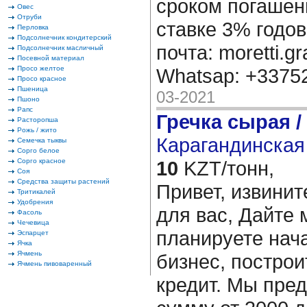
сроком погашени
Овес
Отруби
ставке 3% годов
Перловка
Подсолнечник кондитерский
почта: moretti.g
Подсолнечник масличный
Посевной материал
Просо желтое
Whatsap: +337
Просо красное
Пшеница
03-2021
Пшоно
Рапс
Гречка сырая /
Расторопша
Рожь / жито
Карагандинская 
Семечка тыквы
Сорго белое
Сорго красное
10
KZT/тонн,
Соя
Средства защиты растений
Привет, извинит
Тритикалей
Удобрения
для вас, Дайте 
Фасоль
Чечевица
планируете нача
Эспарцет
Ячка
Ячмень
бизнес, построи
Ячмень пивоваренный
кредит. Мы пре