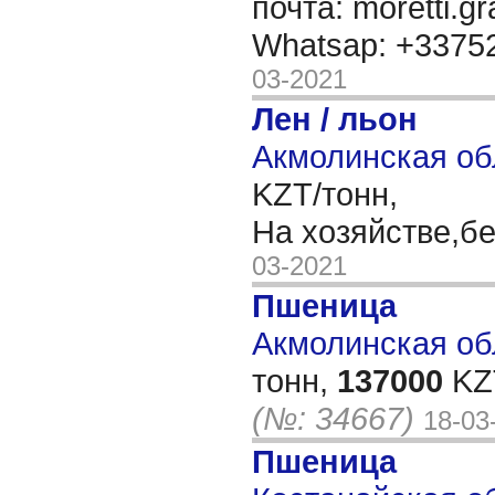
почта: moretti.g
Whatsap: +337
03-2021
Лен / льон
Акмолинская об
KZT/тонн,
На хозяйстве,б
03-2021
Пшеница
Акмолинская обл
тонн,
137000
KZT
(№: 34667)
18-03
Пшеница