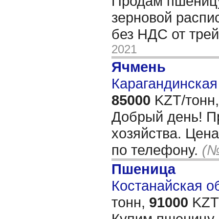
Продам пшеницу
зерновой распи
без НДС от тре
2021
Ячмень
Карагандинская 
85000
KZT/тонн,
Добрый день! П
хозяйства. Цена
по телефону.
(№
Пшеница
Костанайская об
тонн,
91000
KZT/
Купим пшеницу 3