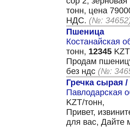
сор 2, зерновая 
тонн, цена 79000
НДС.
(№: 34652
Пшеница
Костанайская об
тонн,
12345
KZT/
Продам пшеницу 
без ндс
(№: 346
Гречка сырая /
Павлодарская о
KZT/тонн,
Привет, извинит
для вас, Дайте 