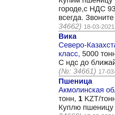
городе,c НДС 93
всегда. Звонит
34662)
18-03-2021
Вика
Северо-Казахста
класс,
5000 тон
С ндс до ближа
(№: 34661)
17-03
Пшеница
Акмолинская обл
тонн,
1
KZT/тонн
Куплю пшеницу 