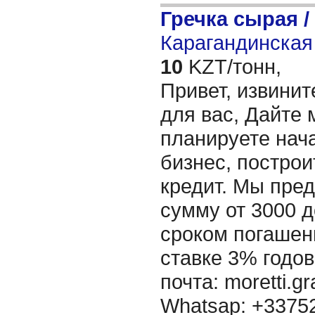
Гречка сырая /
Карагандинская 
10
KZT/тонн,
Привет, извинит
для вас, Дайте 
планируете нача
бизнес, построи
кредит. Мы пре
сумму от 3000 д
сроком погашени
ставке 3% годов
почта: moretti.g
Whatsap: +337