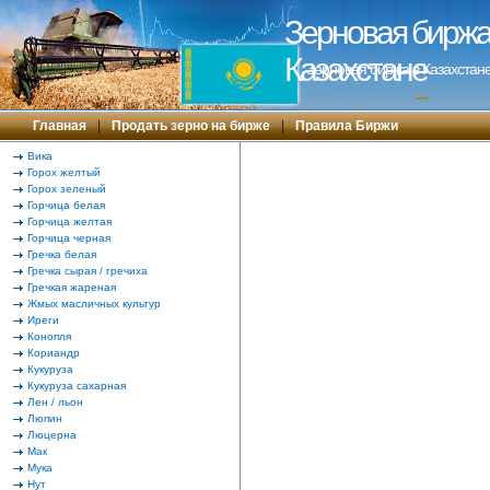
Зерновая биржа 
Казахстане
Зерновая биржа в Казахстане
---
Главная
|
Продать зерно на бирже
|
Правила Биржи
Вика
Горох желтый
Горох зеленый
Горчица белая
Горчица желтая
Горчица черная
Гречка белая
Гречка сырая / гречиха
Гречкая жареная
Жмых масличных культур
Иреги
Конопля
Кориандр
Кукуруза
Кукуруза сахарная
Лен / льон
Люпин
Люцерна
Мак
Мука
Нут