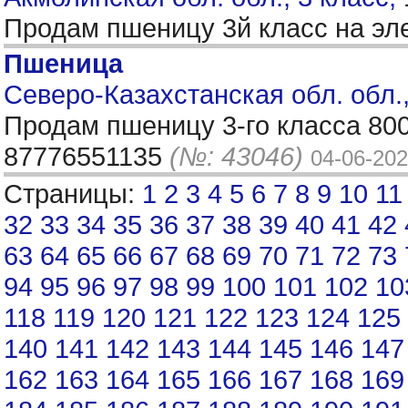
Продам пшеницу 3й класс на эл
Пшеница
Северо-Казахстанская обл. обл.,
Продам пшеницу 3-го класса 800
87776551135
(№: 43046)
04-06-20
Страницы:
1
2
3
4
5
6
7
8
9
10
11
32
33
34
35
36
37
38
39
40
41
42
63
64
65
66
67
68
69
70
71
72
73
94
95
96
97
98
99
100
101
102
10
118
119
120
121
122
123
124
125
140
141
142
143
144
145
146
147
162
163
164
165
166
167
168
169