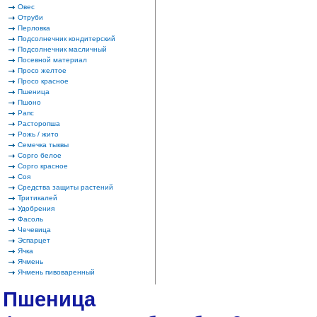
Овес
Отруби
Перловка
Подсолнечник кондитерский
Подсолнечник масличный
Посевной материал
Просо желтое
Просо красное
Пшеница
Пшоно
Рапс
Расторопша
Рожь / жито
Семечка тыквы
Сорго белое
Сорго красное
Соя
Средства защиты растений
Тритикалей
Удобрения
Фасоль
Чечевица
Эспарцет
Ячка
Ячмень
Ячмень пивоваренный
Пшеница