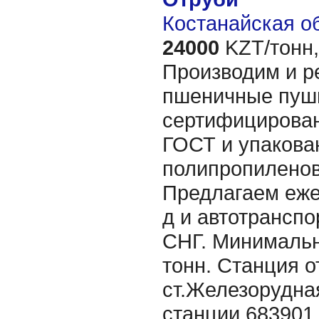
Костанайская об
24000
KZT/тонн,
Производим и р
пшеничные пуш
сертифицирован
ГОСТ и упакова
полипропиленов
Предлагаем еже
д и автотранспо
СНГ. Минимальн
тонн. Станция о
ст.Железорудная
станции 68390