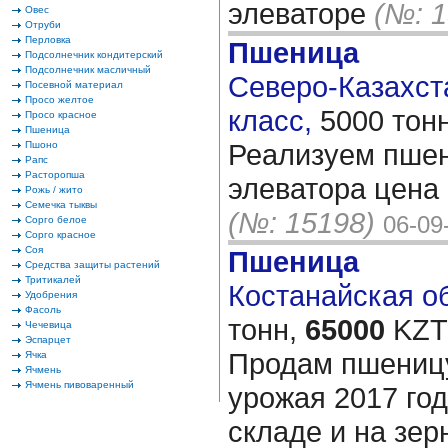
элеваторе
(№: 1
Овес
Отруби
Перловка
Пшеница
Подсолнечник кондитерский
Подсолнечник масличный
Северо-Казахста
Посевной материал
Просо желтое
класс,
5000 тон
Просо красное
Пшеница
Реализуем пшен
Пшоно
Рапс
Расторопша
элеватора цена 
Рожь / жито
Семечка тыквы
(№: 15198)
06-09
Сорго белое
Сорго красное
Соя
Пшеница
Средства защиты растений
Тритикалей
Костанайская об
Удобрения
Фасоль
тонн,
65000
KZT/
Чечевица
Эспарцет
Продам пшеницу
Ячка
Ячмень
Ячмень пивоваренный
урожая 2017 год
складе и на зе