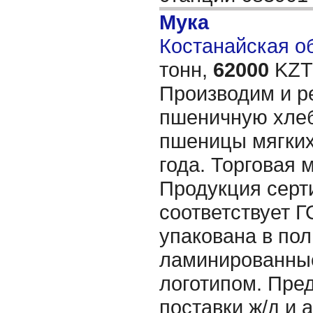
Мука
Костанайская об
тонн,
62000
KZT/
Производим и р
пшеничную хле
пшеницы мягких
года. Торговая 
Продукция серт
соответствует Г
упакована в по
ламинированные
логотипом. Пре
поставки ж/д и 