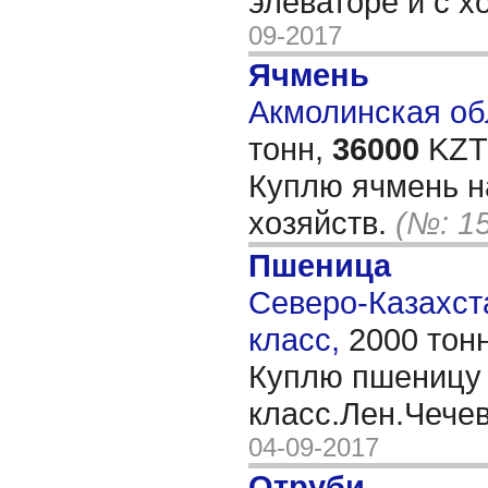
элеваторе и с х
09-2017
Ячмень
Акмолинская обл
тонн,
36000
KZT/
Куплю ячмень н
хозяйств.
(№: 1
Пшеница
Северо-Казахста
класс,
2000 тон
Куплю пшеницу 
класс.Лен.Чече
04-09-2017
Отруби