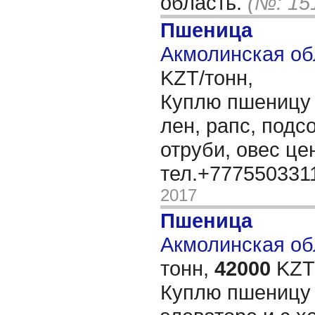
область.
(№: 15
Пшеница
Акмолинская об
KZT/тонн,
Куплю пшеницу 3
лен, рапс, подс
отруби, овес ц
тел.+777550331
2017
Пшеница
Акмолинская обл
тонн,
42000
KZT/
Куплю пшеницу 3