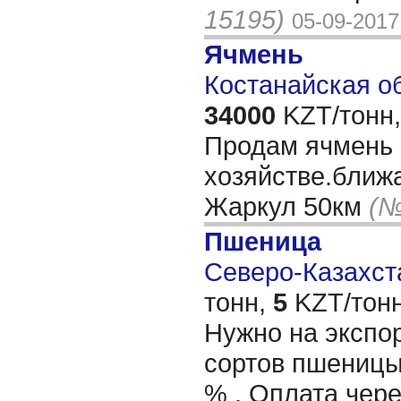
15195)
05-09-2017
Ячмень
Костанайская об
34000
KZT/тонн,
Продам ячмень 
хозяйстве.ближ
Жаркул 50км
(№
Пшеница
Северо-Казахста
тонн,
5
KZT/тонн
Нужно на экспо
сортов пшеницы 
% . Оплата чере