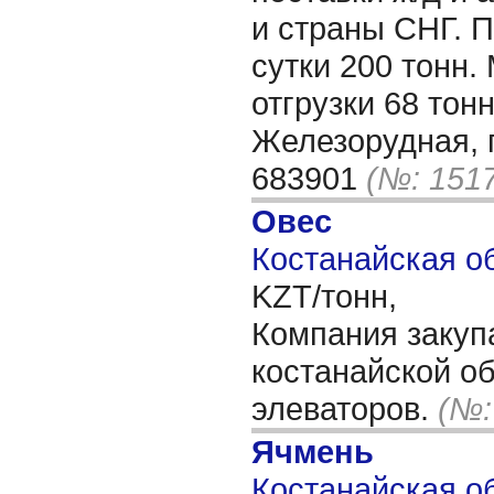
и страны СНГ. 
сутки 200 тонн
отгрузки 68 тонн
Железорудная, г
683901
(№: 151
Овес
Костанайская об
KZT/тонн,
Компания закупа
костанайской об
элеваторов.
(№:
Ячмень
Костанайская об