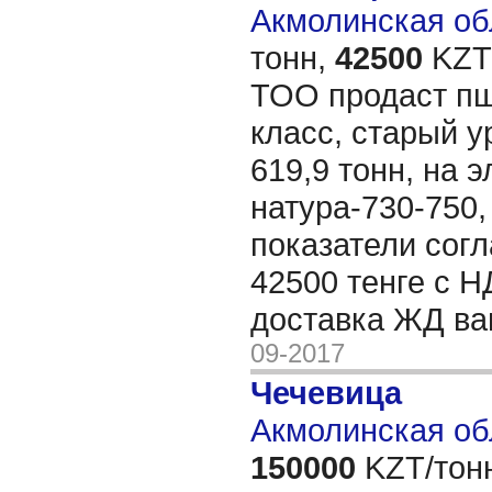
Акмолинская обл
тонн,
42500
KZT/
ТОО продаст пш
класс, старый у
619,9 тонн, на э
натура-730-750,
показатели сог
42500 тенге с Н
доставка ЖД ва
09-2017
Чечевица
Акмолинская об
150000
KZT/тон