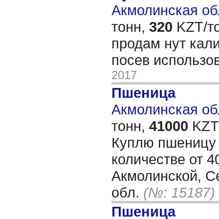
Акмолинская обл
тонн,
320
KZT/то
продам нут кали
посев использо
2017
Пшеница
Акмолинская обл
тонн,
41000
KZT/
Куплю пшеницу 4
количестве от 40
Акмолинской, С
обл.
(№: 15187)
Пшеница