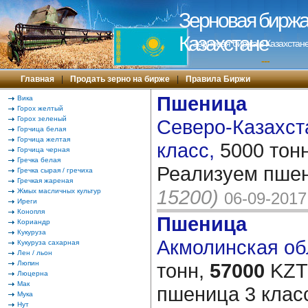
Зерновая биржа 
Казахстане
Зерновая биржа в Казахстане
---
Главная
|
Продать зерно на бирже
|
Правила Биржи
Пшеница
Вика
Горох желтый
Горох зеленый
Северо-Казахста
Горчица белая
Горчица желтая
класс,
5000 тон
Горчица черная
Гречка белая
Реализуем пшен
Гречка сырая / гречиха
Гречкая жареная
15200)
Жмых масличных культур
06-09-2017
Иреги
Конопля
Пшеница
Кориандр
Кукуруза
Акмолинская обл
Кукуруза сахарная
Лен / льон
Люпин
тонн,
57000
KZT/
Люцерна
Мак
пшеница 3 клас
Мука
Нут