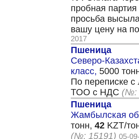
пробная партия 
просьба высыла
вашу цену на п
2017
Пшеница
Северо-Казахста
класс,
5000 тон
По переписке с
ТОО с НДС
(№:
Пшеница
Жамбылская обл
тонн,
42
KZT/тон
(№: 15191)
05-09