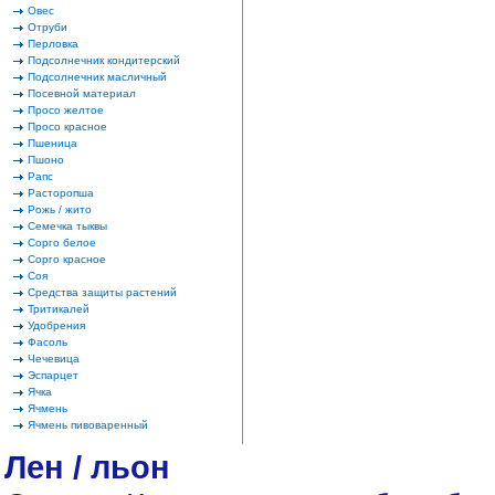
Овес
Отруби
Перловка
Подсолнечник кондитерский
Подсолнечник масличный
Посевной материал
Просо желтое
Просо красное
Пшеница
Пшоно
Рапс
Расторопша
Рожь / жито
Семечка тыквы
Сорго белое
Сорго красное
Соя
Средства защиты растений
Тритикалей
Удобрения
Фасоль
Чечевица
Эспарцет
Ячка
Ячмень
Ячмень пивоваренный
Лен / льон