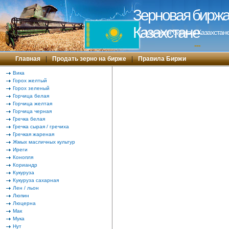
Зерновая биржа 
Казахстане
Зерновая биржа в Казахстане
---
Главная
|
Продать зерно на бирже
|
Правила Биржи
Вика
Горох желтый
Горох зеленый
Горчица белая
Горчица желтая
Горчица черная
Гречка белая
Гречка сырая / гречиха
Гречкая жареная
Жмых масличных культур
Иреги
Конопля
Кориандр
Кукуруза
Кукуруза сахарная
Лен / льон
Люпин
Люцерна
Мак
Мука
Нут