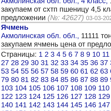
Акмолинская обл. обл., 4 класс,
закупаем от схтп пшеницу 4,5 к
предложении
(№: 42627)
03-03-20
Ячмень
Акмолинская обл. обл.,
11111 то
закупаем ячмень цена от пред
Страницы:
1
2
3
4
5
6
7
8
9
10
11
27
28
29
30
31
32
33
34
35
36
37
53
54
55
56
57
58
59
60
61
62
63
79
80
81
82
83
84
85
86
87
88
89
103
104
105
106
107
108
109
110
122
123
124
125
126
127
128
129
140
141
142
143
144
145
146
147