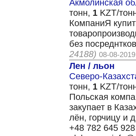
Акмолинская обл
тонн,
1
KZT/тонн
КомпаниЯ купит
товаропроизвод
без посреднтков
24188)
08-08-2019
Лен / льон
Северо-Казахста
тонн,
1
KZT/тонн
Польская ком
закупает в Каза
лён, горчицу и д
+48 782 645 928,