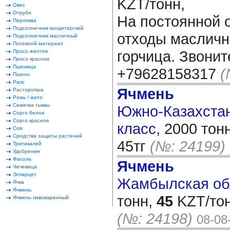
KZT/тонн,
Овес
Отруби
На постоянной 
Перловка
Подсолнечник кондитерский
отходы масличны
Подсолнечник масличный
Посевной материал
горчица. Звонит
Просо желтое
Просо красное
Пшеница
+79628158317
(
Пшоно
Рапс
Ячмень
Расторопша
Рожь / жито
Семечка тыквы
Южно-Казахстанс
Сорго белое
Сорго красное
класс,
2000 тон
Соя
Средства защиты растений
45тг
(№: 24199)
Тритикалей
Удобрения
Фасоль
Ячмень
Чечевица
Эспарцет
Жамбылская обл
Ячка
Ячмень
тонн,
45
KZT/тон
Ячмень пивоваренный
(№: 24198)
08-08