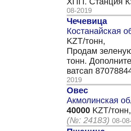
ХПП. Станция 
08-2019
Чечевица
Костанайская об
KZT/тонн,
Продам зеленую
тонн. Дополнит
ватсап 8707884
2019
Овес
Акмолинская об
40000
KZT/тонн,
(№: 24183)
08-08