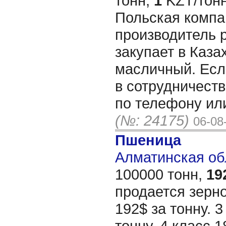
тонн,
1
KZT/тонн
Польская компани
производитель 
закупает в Каза
масличный. Есл
в сотрудничеств
по телефону или
(№: 24175)
06-08
Пшеница
Алматинская обл
100000 тонн,
19
продается зерно
192$ за тонну. 3
тонну. 4 класс 1