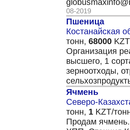
globusmaxinfo@
08-2019
Пшеница
Костанайская об
тонн,
68000
KZT/
Организация ре
высшего, 1 сорта
зерноотходы, от
сельхозпродук
Ячмень
Северо-Казахста
тонн,
1
KZT/тонн
Продам ячмень.