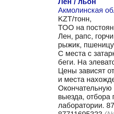
Лен / льон
Акмолинская об
KZT/тонн,
ТОО на постоян
Лен, рапс, горчи
рыжик, пшеницу
С места с затар
беги. На элеват
Цены зависят от
и места нахожд
Окончательную
выезда, отбора 
лаборатории. 8
87711695323
(№