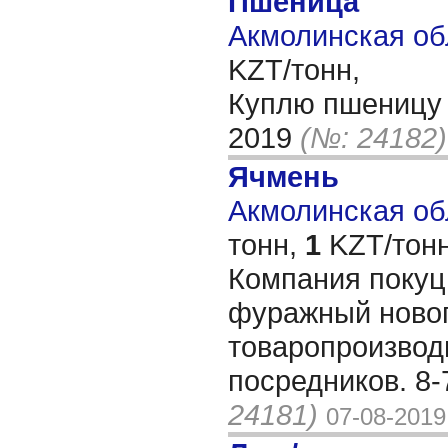
Пшеница
Акмолинская об
KZT/тонн,
Куплю пшеницу 
2019
(№: 24182)
Ячмень
Акмолинская обл
тонн,
1
KZT/тонн
Компания покуц
фуражный новог
товаропроизвод
посредников. 8
24181)
07-08-2019