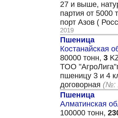
27 и выше, нат
партия от 5000 
порт Азов ( Рос
2019
Пшеница
Костанайская обл
80000 тонн,
3
KZ
ТОО "АгроЛига"г
пшеницу 3 и 4 к
договорная
(№:
Пшеница
Алматинская обл
100000 тонн,
23