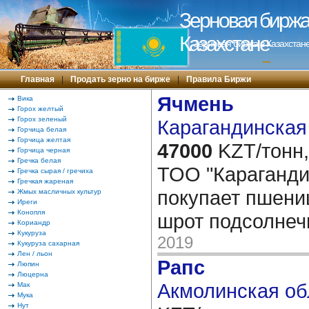
Зерновая биржа 
Казахстане
Зерновая биржа в Казахстане
---
Главная
|
Продать зерно на бирже
|
Правила Биржи
Ячмень
Вика
Горох желтый
Горох зеленый
Карагандинская 
Горчица белая
Горчица желтая
47000
KZT/тонн,
Горчица черная
Гречка белая
ТОО "Караганди
Гречка сырая / гречиха
Гречкая жареная
покупает пшениц
Жмых масличных культур
Иреги
Конопля
шрот подсолне
Кориандр
Кукуруза
2019
Кукуруза сахарная
Лен / льон
Рапс
Люпин
Люцерна
Акмолинская об
Мак
Мука
Нут