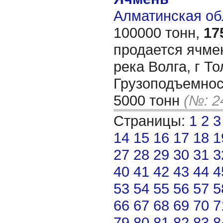
Алматинская обл
100000 тонн,
17
продается ячмен
река Волга, г То
Грузоподъемнос
5000 тонн
(№: 2
Страницы:
1
2
3
14
15
16
17
18
1
27
28
29
30
31
3
40
41
42
43
44
4
53
54
55
56
57
5
66
67
68
69
70
7
79
80
81
82
83
8