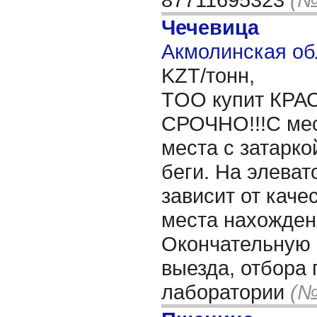
Чечевица
Акмолинская об
KZT/тонн,
ТOO купит КР
СРОЧНО!!!С мес
места с затарко
беги. На элеват
зависит от каче
места нахожден
Окончательную
выезда, отбора 
лаборатории
(№