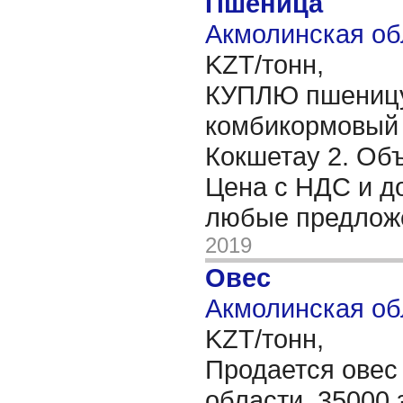
Пшеница
Акмолинская об
KZT/тонн,
КУПЛЮ пшеницу 
комбикормовый 
Кокшетау 2. Объ
Цена с НДС и д
любые предлож
2019
Овес
Акмолинская об
KZT/тонн,
Продается овес 
области, 35000 з