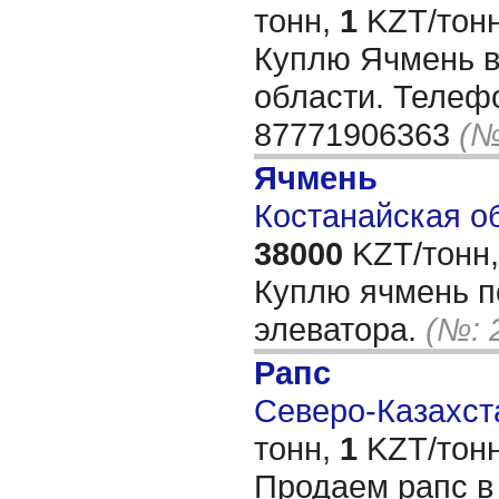
тонн,
1
KZT/тонн
Куплю Ячмень в
области. Телеф
87771906363
(№
Ячмень
Костанайская об
38000
KZT/тонн,
Куплю ячмень п
элеватора.
(№: 
Рапс
Северо-Казахста
тонн,
1
KZT/тонн
Продаем рапс в 