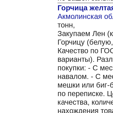
Горчица желта
Акмолинская об
тонн,
Закупаем Лен (
Горчицу (белую,
Качество по ГО
варианты). Раз
покупки: - С ме
навалом. - С ме
мешки или биг-б
по переписке. Ц
качества, колич
нахождения тов