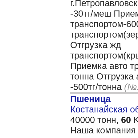
г.Петропавловск
-30тг/меш Прие
транспортом-600
транспортом(зер
Отгрузка жд
транспортом(кр
Приемка авто тр
тонна Отгрузка 
-500тг/тонна
(№:
Пшеница
Костанайская обл
40000 тонн,
60
K
Наша компания 