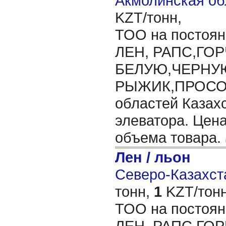
Акмолинская об
KZT/тонн,
ТОО на постоян
ЛЕН, РАПС,ГО
БЕЛУЮ,ЧЕРНУ
РЫЖИК,ПРОСО,
областей Казахс
элеватора. Цена
объема товара.
Лен / льон
Северо-Казахста
тонн,
1
KZT/тонн
ТОО на постоян
ЛЕН, РАПС,ГО