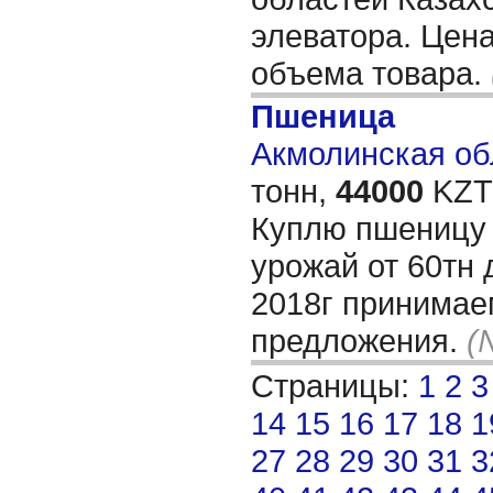
элеватора. Цена
объема товара.
Пшеница
Акмолинская обл
тонн,
44000
KZT/
Куплю пшеницу 
урожай от 60тн 
2018г принимае
предложения.
(
Страницы:
1
2
3
14
15
16
17
18
1
27
28
29
30
31
3