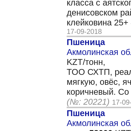
класса с аятско
денисовском рай
клейковина 25+
17-09-2018
Пшеница
Акмолинская об
KZT/тонн,
ТОО СХТП, реа
мягкую, овёс, я
коричневый. Со
(№: 20221)
17-09
Пшеница
Акмолинская обл