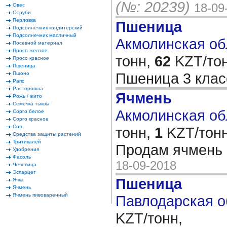
(№: 20239)
18-09
Овес
Отруби
Перловка
Пшеница
Подсолнечник кондитерский
Подсолнечник масличный
Акмолинская обл
Посевной материал
Просо желтое
тонн,
62
KZT/тон
Просо красное
Пшеница
Пшеница 3 кла
Пшоно
Рапс
Расторопша
Ячмень
Рожь / жито
Семечка тыквы
Акмолинская обл
Сорго белое
Сорго красное
Соя
тонн,
1
KZT/тонн
Средства защиты растений
Тритикалей
Продам ячмень 
Удобрения
Фасоль
18-09-2018
Чечевица
Эспарцет
Пшеница
Ячка
Ячмень
Ячмень пивоваренный
Павлодарская о
KZT/тонн,