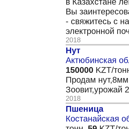
в Казахстане л
Вы заинтересов
- свяжитесь с н
электронной по
2018
Нут
Актюбинская об
150000
KZT/тон
Продам нут,8мм
Зоовит,урожай 
2018
Пшеница
Костанайская об
тонн,
59
KZT/тон