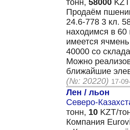
тонн,
58000
KZT/
Продаём пшениц
24.6-778 3 кл. 5
находимся в 60 
имеется ячмень 
40000 со склада
Можно реализов
ближайшие элев
(№: 20220)
17-09
Лен / льон
Северо-Казахста
тонн,
10
KZT/тон
Компания Eurovit