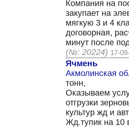
Компания на по
закупает на эле
мягкую 3 и 4 кл
договорная, рас
минут после по
(№: 20224)
17-09
Ячмень
Акмолинская об
тонн,
Оказываем услу
отгрузки зерно
культур жд и ав
Жд.тупик на 10 