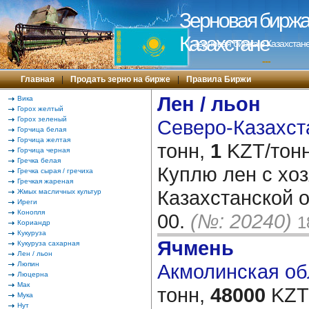
Зерновая биржа 
Казахстане
Зерновая биржа в Казахстане
---
Главная
|
Продать зерно на бирже
|
Правила Биржи
Лен / льон
Вика
Горох желтый
Горох зеленый
Северо-Казахста
Горчица белая
Горчица желтая
тонн,
1
KZT/тонн
Горчица черная
Гречка белая
Куплю лен с хо
Гречка сырая / гречиха
Гречкая жареная
Казахстанской о
Жмых масличных культур
Иреги
Конопля
00.
(№: 20240)
1
Кориандр
Кукуруза
Ячмень
Кукуруза сахарная
Лен / льон
Люпин
Акмолинская обл
Люцерна
Мак
тонн,
48000
KZT/
Мука
Нут