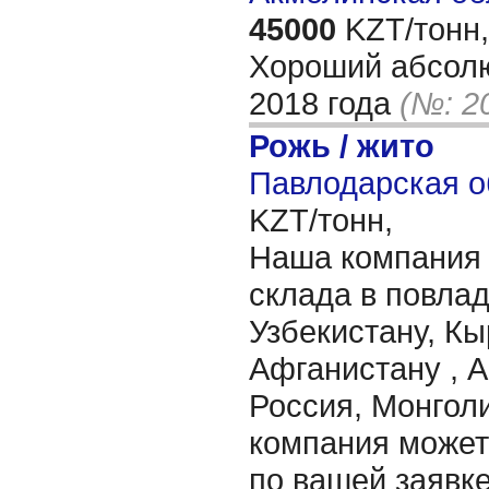
45000
KZT/тонн,
Хороший абсолю
2018 года
(№: 2
Рожь / жито
Павлодарская о
KZT/тонн,
Наша компания 
склада в повлад
Узбекистану, Кы
Афганистану , 
Россия, Монгол
компания может
по вашей заявк