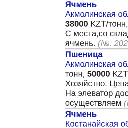
Ячмень
Акмолинская об
38000
KZT/тонн,
С места,со скл
ячмень.
(№: 202
Пшеница
Акмолинская обл
тонн,
50000
KZT/
Хозяйство. Цена
На элеватор дос
осуществляем
(
Ячмень
Костанайская об