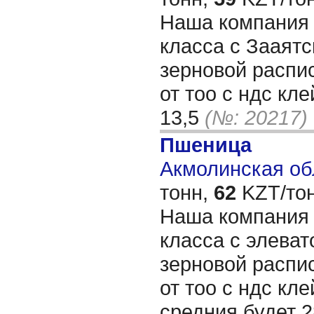
Наша компания 
класса с Зааятс
зерновой распис
от тоо с ндс кл
13,5
(№: 20217)
Пшеница
Акмолинская обл
тонн,
62
KZT/тон
Наша компания 
класса с элева
зерновой распис
от тоо с ндс кле
средния будет 2