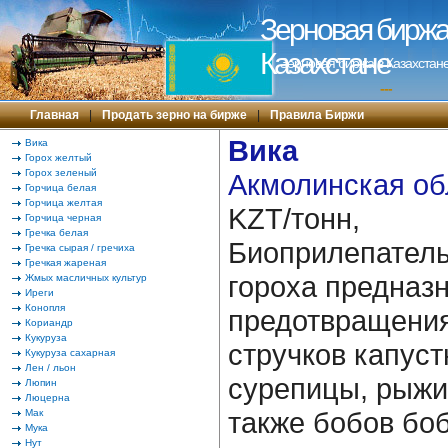
Зерновая биржа 
Казахстане
Зерновая биржа в Казахстане
---
Главная
|
Продать зерно на бирже
|
Правила Биржи
Вика
Вика
Горох желтый
Горох зеленый
Акмолинская об
Горчица белая
Горчица желтая
KZT/тонн,
Горчица черная
Гречка белая
Биоприлепатель
Гречка сырая / гречиха
Гречкая жареная
гороха предназ
Жмых масличных культур
Иреги
Конопля
предотвращения
Кориандр
Кукуруза
стручков капуст
Кукуруза сахарная
Лен / льон
сурепицы, рыжика
Люпин
Люцерна
также бобов боб
Мак
Мука
Нут