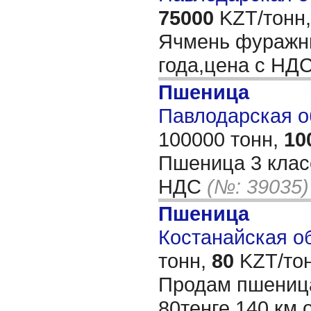
75000
KZT/тонн,
Ячмень фуражны
года,цена с НД
Пшеница
Павлодарская об
100000 тонн,
10
Пшеница 3 класс
НДС
(№: 39035)
Пшеница
Костанайская об
тонн,
80
KZT/тон
Продам пшеница
80тенге 140 км 