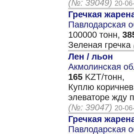
(№: 39049)
20-06
Гречкая жарен
Павлодарская об
100000 тонн,
38
Зеленая гречка
Лен / льон
Акмолинская об
165
KZT/тонн,
Куплю коричнев
элеваторе жду 
(№: 39047)
20-06
Гречкая жарен
Павлодарская об