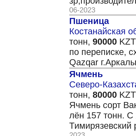
зр,производите
06-2023
Пшеница
Костанайская об
тонн,
90000
KZT/
по переписке, сх
Qazqar г.Аркал
Ячмень
Северо-Казахста
тонн,
80000
KZT/
Ячмень сорт Ва
лён 157 тонн. С
Тимирязевский 
2023