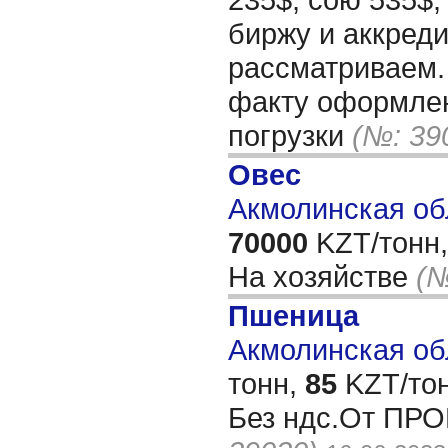
биржу и аккреди
рассматриваем.
факту оформлен
погрузки
(№: 39
Овес
Акмолинская об
70000
KZT/тонн,
На хозяйстве
(№
Пшеница
Акмолинская обл
тонн,
85
KZT/тон
Без ндс.От П