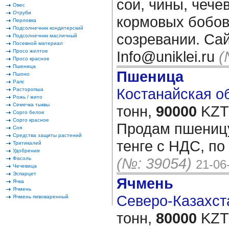
сои, чины, чече
Овес
Отруби
кормовых бобов и
Перловка
Подсолнечник кондитерский
созревании. Сайт
Подсолнечник масличный
Посевной материал
Просо желтое
Info@uniklei.ru
(
Просо красное
Пшеница
Пшеница
Пшоно
Рапс
Костанайская об
Расторопша
Рожь / жито
Семечка тыквы
тонн,
90000
KZT/
Сорго белое
Сорго красное
Продам пшеницу
Соя
Средства защиты растений
тенге с НДС, по
Тритикалей
Удобрения
(№: 39054)
Фасоль
21-06
Чечевица
Эспарцет
Ячмень
Ячка
Ячмень
Северо-Казахста
Ячмень пивоваренный
тонн,
80000
KZT/