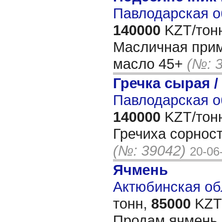
Павлодарская о
140000
KZT/тон
Масличная при
масло 45+
(№: 
Гречка сырая /
Павлодарская о
140000
KZT/тон
Гречиха сорнос
(№: 39042)
20-06
Ячмень
Актюбинская обл
тонн,
85000
KZT/
Продам ячмень 