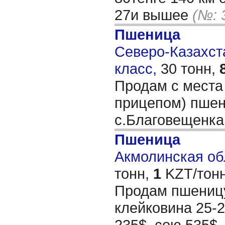
27и вышее
(№: 
Пшеница
Северо-Казахста
класс,
30 тонн,
Продам с места 
прицепом) пшен
с.Благовещенк
Пшеница
Акмолинская обл
тонн,
1
KZT/тонн
Продам пшеницу
клейковина 25-
235$, сою 535$,