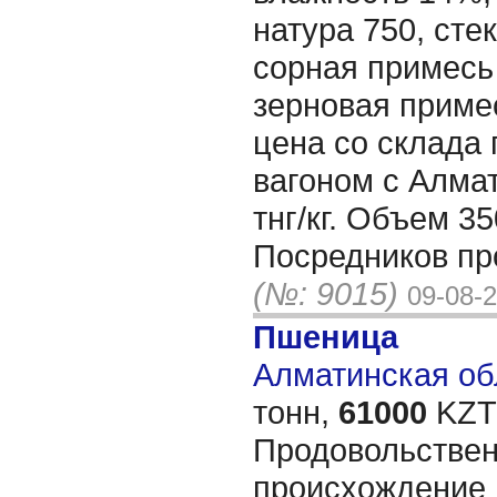
натура 750, сте
сорная примесь
зерновая приме
цена со склада
вагоном с Алма
тнг/кг. Объем 35
Посредников пр
(№: 9015)
09-08-
Пшеница
Алматинская обл
тонн,
61000
KZT/
Продовольствен
происхождение 