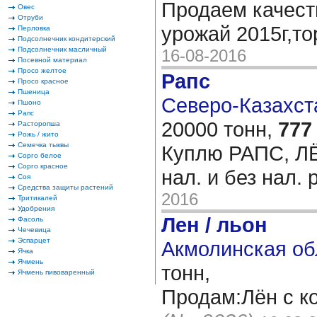
Продаем качес
Овес
Отруби
урожай 2015г,то
Перловка
Подсолнечник кондитерский
Подсолнечник масличный
16-08-2016
Посевной материал
Просо желтое
Рапс
Просо красное
Пшеница
Северо-Казахста
Пшоно
Рапс
20000 тонн,
777
Расторопша
Рожь / жито
Семечка тыквы
Куплю РАПС, ЛЁ
Сорго белое
Сорго красное
нал. и без нал.
Соя
Средства защиты растений
2016
Тритикалей
Удобрения
Лен / льон
Фасоль
Чечевица
Эспарцет
Акмолинская об
Ячка
Ячмень
тонн,
Ячмень пивоваренный
Продам:Лён с к