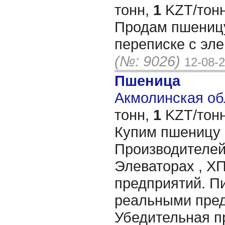
тонн,
1
KZT/тонн
Продам пшеницу
переписке с эле
(№: 9026)
12-08-
Пшеница
Акмолинская обл
тонн,
1
KZT/тонн
Купим пшеницу 
Производителей
Элеваторах , ХП
предприятий. П
реальными пре
Убедительная п