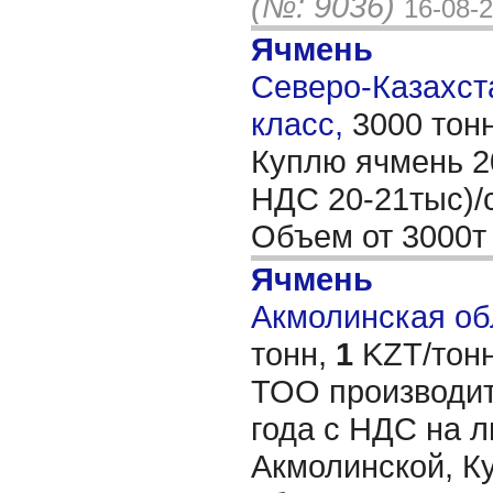
(№: 9036)
16-08-
Ячмень
Северо-Казахста
класс,
3000 тон
Куплю ячмень 20
НДС 20-21тыс)/
Объем от 3000
Ячмень
Акмолинская обл
тонн,
1
KZT/тонн
ТОО производит
года с НДС на 
Акмолинской, К