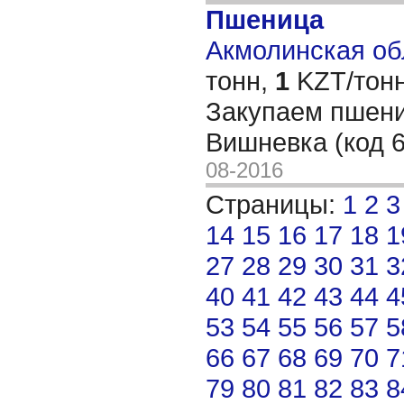
Пшеница
Акмолинская обл
тонн,
1
KZT/тонн
Закупаем пшениц
Вишневка (код 
08-2016
Страницы:
1
2
3
14
15
16
17
18
1
27
28
29
30
31
3
40
41
42
43
44
4
53
54
55
56
57
5
66
67
68
69
70
7
79
80
81
82
83
8