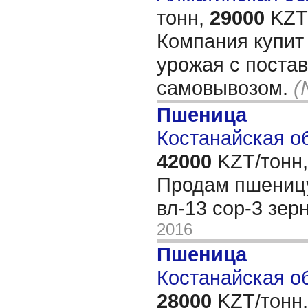
тонн,
29000
KZT/
Компания купит
урожая с постав
самовывозом.
(
Пшеница
Костанайская об
42000
KZT/тонн,
Продам пшеницу
вл-13 сор-3 зер
2016
Пшеница
Костанайская об
28000
KZT/тонн,