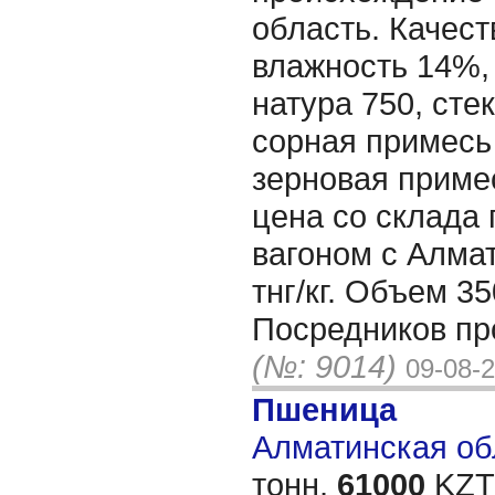
область. Качест
влажность 14%,
натура 750, сте
сорная примесь
зерновая приме
цена со склада
вагоном с Алма
тнг/кг. Объем 35
Посредников пр
(№: 9014)
09-08-
Пшеница
Алматинская обл
тонн,
61000
KZT/