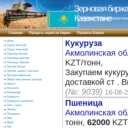
Зерновая биржа 
Казахстане
Зерновая биржа в Казахстане
---
Главная
|
Продать зерно на бирже
|
Правила Биржи
Кукуруза
Вика
Горох желтый
Горох зеленый
Акмолинская об
Горчица белая
Горчица желтая
KZT/тонн,
Горчица черная
Гречка белая
Закупаем кукуру
Гречка сырая / гречиха
Гречкая жареная
доставкой ст . 
Жмых масличных культур
Иреги
Конопля
(№: 9039)
16-08-
Кориандр
Кукуруза
Пшеница
Кукуруза сахарная
Лен / льон
Люпин
Акмолинская обл
Люцерна
Мак
тонн,
62000
KZT/
Мука
Нут