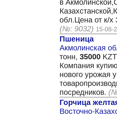
в Акмолинской,
Казахстанской,
обл.Цена от к/х 
(№: 9032)
15-08-
Пшеница
Акмолинская обл
тонн,
35000
KZT/
Компания купию
нового урожая у
товаропроизвод
посредников.
(№
Горчица желта
Восточно-Казахс