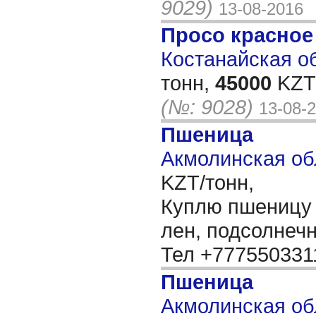
9029)
13-08-2016
Просо красное
Костанайская об
тонн,
45000
KZT/
(№: 9028)
13-08-
Пшеница
Акмолинская об
KZT/тонн,
Куплю пшеницу 3
лен, подсолнеч
Тел +77755033
Пшеница
Акмолинская обл