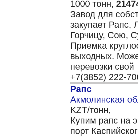
1000 тонн,
2147
Завод для собс
закупает Рапс, 
Горчицу, Сою, С
Приемка кругло
выходных. Може
перевозки свой 
+7(3852) 222-7
Рапс
Акмолинская об
KZT/тонн,
Купим рапс на э
порт Каспийско