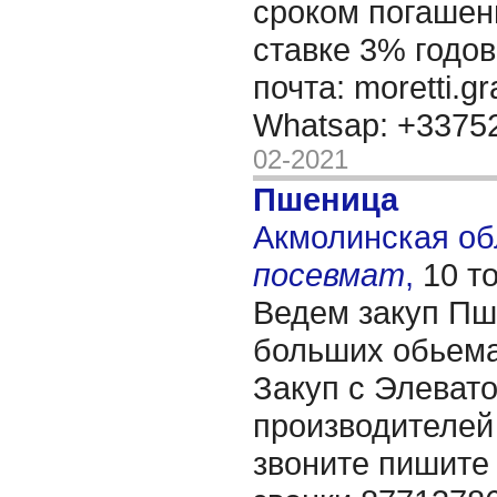
сроком погашени
ставке 3% годов
почта: moretti.g
Whatsap: +337
02-2021
Пшеница
Акмолинская обл
посевмат
,
10 т
Ведем закуп Пш
больших обьема
Закуп с Элевато
производителей
звоните пишите