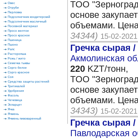
ТОО "Зерноград
Овес
Отруби
основе закупае
Перловка
Подсолнечник кондитерский
Подсолнечник масличный
объемами. Цена
Посевной материал
Просо желтое
34344)
15-02-2021
Просо красное
Пшеница
Гречка сырая /
Пшоно
Рапс
Расторопша
Акмолинская об
Рожь / жито
Семечка тыквы
220
KZT/тонн,
Сорго белое
Сорго красное
ТОО "Зерноград
Соя
Средства защиты растений
Тритикалей
основе закупае
Удобрения
Фасоль
объемами. Цена
Чечевица
Эспарцет
34343)
15-02-2021
Ячка
Ячмень
Ячмень пивоваренный
Гречка сырая /
Павлодарская о