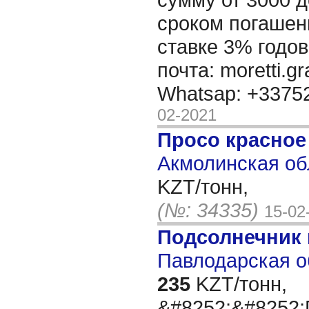
сроком погашени
ставке 3% годов
почта: moretti.g
Whatsap: +337
02-2021
Просо красное
Акмолинская об
KZT/тонн,
(№: 34335)
15-02
Подсолнечник
Павлодарская о
235
KZT/тонн,
&#8252;&#825