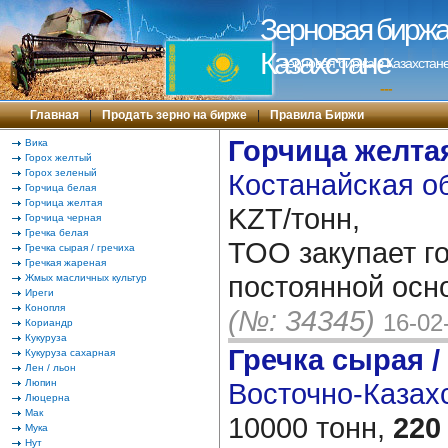
Зерновая биржа 
Казахстане
Зерновая биржа в Казахстане
---
Главная
|
Продать зерно на бирже
|
Правила Биржи
Горчица желта
Вика
Горох желтый
Горох зеленый
Костанайская об
Горчица белая
Горчица желтая
KZT/тонн,
Горчица черная
Гречка белая
ТОО закупает г
Гречка сырая / гречиха
Гречкая жареная
постоянной осно
Жмых масличных культур
Иреги
Конопля
(№: 34345)
16-02
Кориандр
Кукуруза
Гречка сырая /
Кукуруза сахарная
Лен / льон
Люпин
Восточно-Казахс
Люцерна
Мак
10000 тонн,
220
Мука
Нут