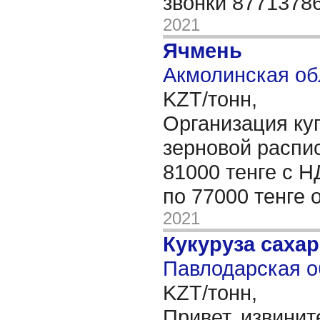
звонки 8771378
2021
Ячмень
Акмолинская об
KZT/тонн,
Организация ку
зерновой распис
81000 тенге с Н
по 77000 тенге 
2021
Кукуруза саха
Павлодарская о
KZT/тонн,
Привет, извинит