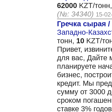
62000
KZT/тонн,
(№: 34340)
15-02
Гречка сырая /
Западно-Казахст
тонн,
10
KZT/тон
Привет, извинит
для вас, Дайте 
планируете нача
бизнес, построи
кредит. Мы пре
сумму от 3000 д
сроком погашени
ставке 3% годов