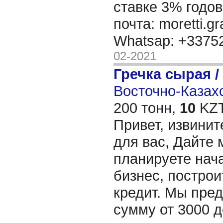
ставке 3% годов
почта: moretti.g
Whatsap: +337
02-2021
Гречка сырая /
Восточно-Казахс
200 тонн,
10
KZT
Привет, извинит
для вас, Дайте 
планируете нача
бизнес, построи
кредит. Мы пре
сумму от 3000 д