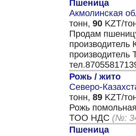
Пшеница
Акмолинская обл
тонн,
90
KZT/тон
Продам пшеницу
производитель К
производитель
тел.870558171
Рожь / жито
Северо-Казахста
тонн,
89
KZT/тон
Рожь помольная
ТОО НДС
(№: 3
Пшеница