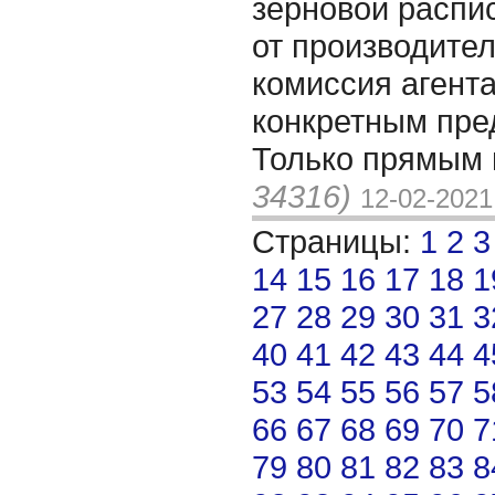
зерновой распи
от производител
комиссия агента
конкретным пре
Только прямым 
34316)
12-02-2021
Страницы:
1
2
3
14
15
16
17
18
1
27
28
29
30
31
3
40
41
42
43
44
4
53
54
55
56
57
5
66
67
68
69
70
7
79
80
81
82
83
8