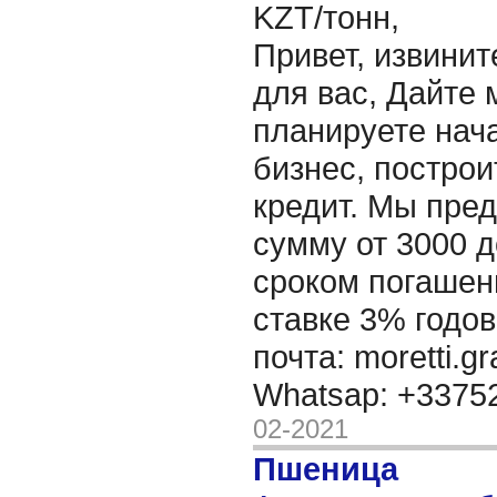
KZT/тонн,
Привет, извинит
для вас, Дайте 
планируете нача
бизнес, построи
кредит. Мы пре
сумму от 3000 д
сроком погашени
ставке 3% годов
почта: moretti.g
Whatsap: +337
02-2021
Пшеница