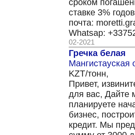
сроком погашени
ставке 3% годов
почта: moretti.g
Whatsap: +337
02-2021
Гречка белая
Мангистауская о
KZT/тонн,
Привет, извинит
для вас, Дайте 
планируете нача
бизнес, построи
кредит. Мы пре
сумму от 3000 д