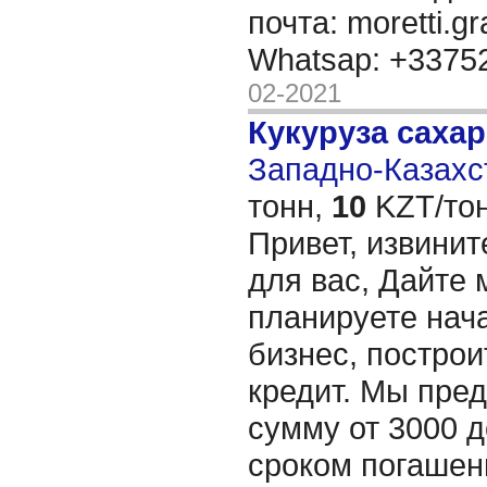
почта: moretti.g
Whatsap: +337
02-2021
Кукуруза саха
Западно-Казахст
тонн,
10
KZT/тон
Привет, извинит
для вас, Дайте 
планируете нача
бизнес, построи
кредит. Мы пре
сумму от 3000 д
сроком погашени