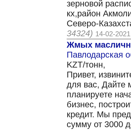
зерновой распис
кх,район Акмоли
Северо-Казахст
34324)
14-02-2021
Жмых масличн
Павлодарская о
KZT/тонн,
Привет, извинит
для вас, Дайте 
планируете нача
бизнес, построи
кредит. Мы пре
сумму от 3000 д