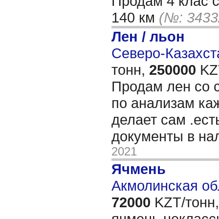
Продам 4 клас с
140 км
(№: 3433
Лен / льон
Северо-Казахста
тонн,
250000
KZT
Продам лен со с
по анализам ка
делает сам .ест
документы в на
2021
Ячмень
Акмолинская об
72000
KZT/тонн,
ячмень некласс