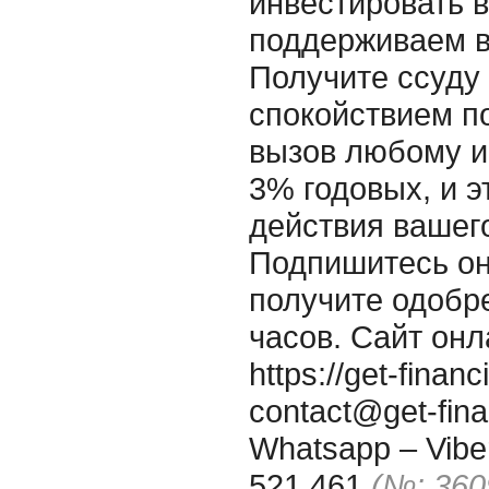
инвестировать 
поддерживаем в
Получите ссуду
спокойствием п
вызов любому и
3% годовых, и э
действия вашего
Подпишитесь он
получите одобре
часов. Сайт онл
https://get-fina
contact@get-fin
Whatsapp – Viber
521 461
(№: 360