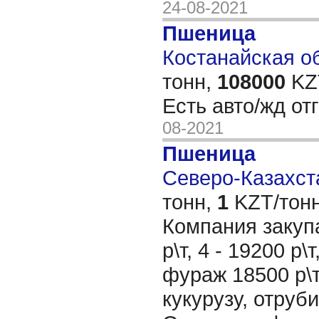
24-08-2021
Пшеница
Костанайская об
тонн,
108000
KZT
Есть авто/жд от
08-2021
Пшеница
Северо-Казахста
тонн,
1
KZT/тонн
Компания закуп
р\т, 4 - 19200 р\
фураж 18500 р\т.
кукурузу, отруб