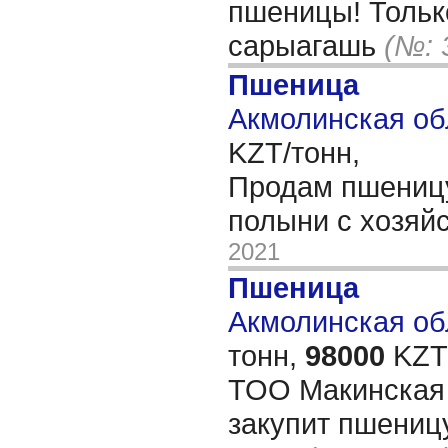
пшеницы! Тольк
сарыагашь
(№: 
Пшеница
Акмолинская об
KZT/тонн,
Продам пшеницу
полыни с хозяй
2021
Пшеница
Акмолинская обл
тонн,
98000
KZT/
ТОО Макинская
закупит пшеницу