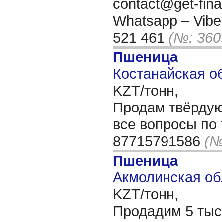
contact@get-fin
Whatsapp – Viber
521 461
(№: 360
Пшеница
Костанайская об
KZT/тонн,
Продам твёрдую
все вопросы по
87715791586
(№
Пшеница
Акмолинская об
KZT/тонн,
Продадим 5 тыс