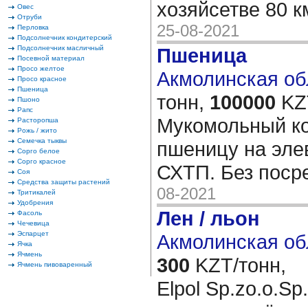
хозяйсетве 80 к
Овес
Отруби
25-08-2021
Перловка
Подсолнечник кондитерский
Подсолнечник масличный
Пшеница
Посевной материал
Просо желтое
Акмолинская обл
Просо красное
Пшеница
тонн,
100000
KZT
Пшоно
Рапс
Мукомольный ко
Расторопша
Рожь / жито
Семечка тыквы
пшеницу на эле
Сорго белое
Сорго красное
СХТП. Без поср
Соя
Средства защиты растений
08-2021
Тритикалей
Удобрения
Лен / льон
Фасоль
Чечевица
Эспарцет
Акмолинская об
Ячка
Ячмень
300
KZT/тонн,
Ячмень пивоваренный
Elpol Sp.zo.o.S