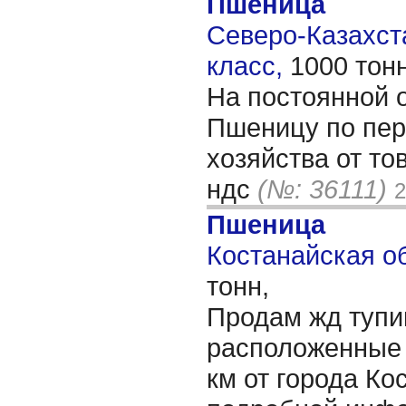
Пшеница
Северо-Казахста
класс,
1000 тон
На постоянной 
Пшеницу по пер
хозяйства от то
ндс
(№: 36111)
2
Пшеница
Костанайская об
тонн,
Продам жд тупи
расположенные 
км от города Ко