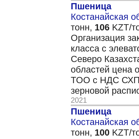
Пшеница
Костанайская об
тонн,
106
KZT/то
Организация за
класса с элеват
Северо Казахст
областей цена о
ТОО с НДС СХПТ
зерновой распи
2021
Пшеница
Костанайская об
тонн,
100
KZT/то