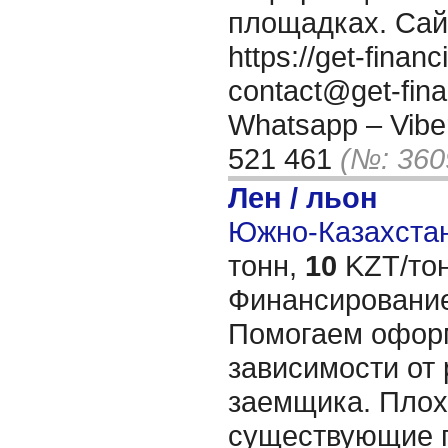
площадках. Сай
https://get-fina
contact@get-fin
Whatsapp – Viber
521 461
(№: 360
Лен / льон
Южно-Казахстан
тонн,
10
KZT/тон
Финансирование
Помогаем оформ
зависимости от 
заемщика. Плох
существующие п