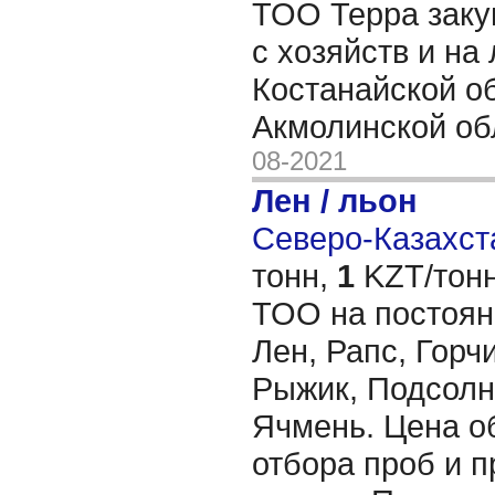
ТОО Терра заку
с хозяйств и на
Костанайской о
Акмолинской об
08-2021
Лен / льон
Северо-Казахста
тонн,
1
KZT/тонн
ТОО на постоян
Лен, Рапс, Горчи
Рыжик, Подсолн
Ячмень. Цена о
отбора проб и п