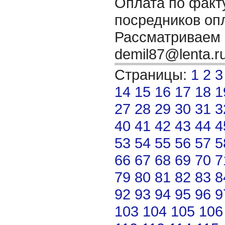
Оплата по факту
посредников оп
Рассматриваем 
demil87@lenta.r
Страницы:
1
2
3
14
15
16
17
18
1
27
28
29
30
31
3
40
41
42
43
44
4
53
54
55
56
57
5
66
67
68
69
70
7
79
80
81
82
83
8
92
93
94
95
96
9
103
104
105
106