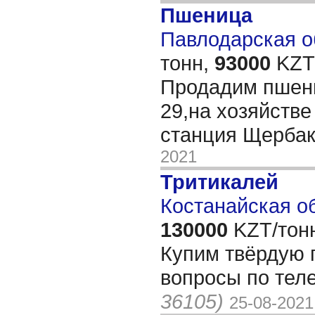
Пшеница
Павлодарская об
тонн,
93000
KZT/
Продадим пшени
29,на хозяйстве 
станция Щерба
2021
Тритикалей
Костанайская об
130000
KZT/тон
Купим твёрдую 
вопросы по тел
36105)
25-08-2021