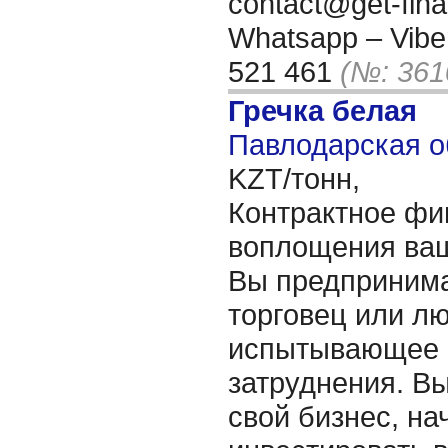
contact@get-fin
Whatsapp – Viber
521 461
(№: 361
Гречка белая
Павлодарская о
KZT/тонн,
Контрактное фи
воплощения ваш
Вы предпринима
торговец или лю
испытывающее
затруднения. Вы
свой бизнес, на