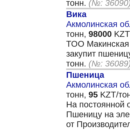
тонн.
(№: 36090
Вика
Акмолинская обл
тонн,
98000
KZT/
ТОО Макинская
закупит пшеницу
тонн.
(№: 36089
Пшеница
Акмолинская обл
тонн,
95
KZT/тон
На постоянной 
Пшеницу на эле
от Производител