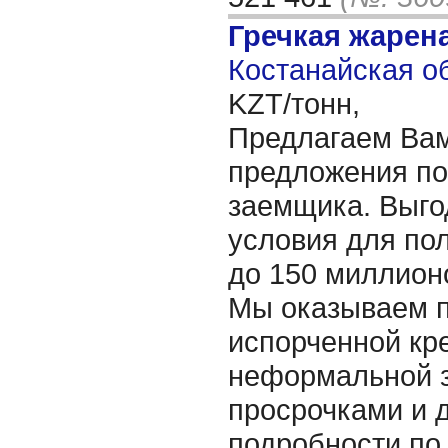
Гречкая жарен
Костанайская об
KZT/тонн,
Предлагаем Ва
предложения по
заемщика. Выго
условия для по
до 150 миллионо
Мы оказываем 
испорченной кр
неформальной з
просрочками и 
подробности по 