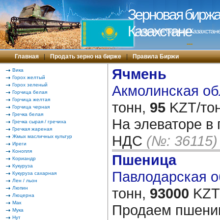
Зерновая биржа 
Казахстане
Зерновая биржа в Казахстане
---
Главная
|
Продать зерно на бирже
|
Правила Биржи
Ячмень
Вика
Горох желтый
Горох зеленый
Акмолинская обл
Горчица белая
Горчица желтая
тонн,
95
KZT/тон
Горчица черная
Гречка белая
На элеваторе в 
Гречка сырая / гречиха
Гречкая жареная
НДС
(№: 36115)
Жмых масличных культур
Иреги
Конопля
Пшеница
Кориандр
Кукуруза
Павлодарская об
Кукуруза сахарная
Лен / льон
Люпин
тонн,
93000
KZT/
Люцерна
Мак
Продаем пшениц
Мука
Нут