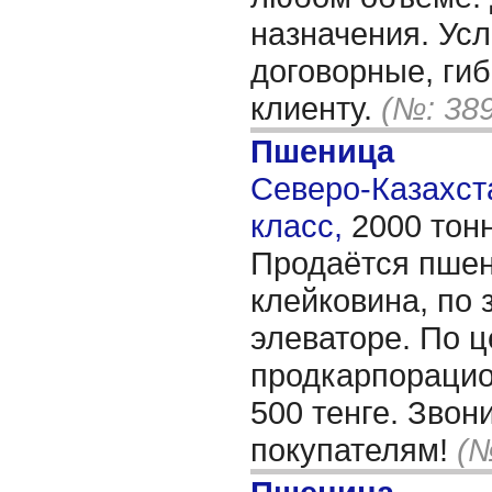
назначения. Ус
договорные, гиб
клиенту.
(№: 38
Пшеница
Северо-Казахста
класс,
2000 тон
Продаётся пшен
клейковина, по 
элеваторе. По ц
продкарпорацио
500 тенге. Зво
покупателям!
(№