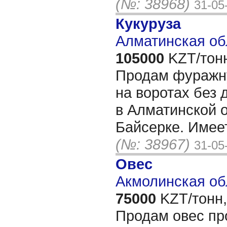
(№: 38968)
31-05
Кукуруза
Алматинская об
105000
KZT/тон
Продам фуражну
на воротах без 
в Алматинской 
Байсерке. Имее
(№: 38967)
31-05
Овес
Акмолинская об
75000
KZT/тонн,
Продам овес п