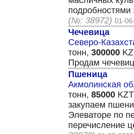
подробностями 
(№: 38972)
01-06
Чечевица
Северо-Казахста
тонн,
300000
KZT
Продам чечеви
Пшеница
Акмолинская обл
тонн,
85000
KZT/
закупаем пшени
Элеваторе по п
перечисление ц