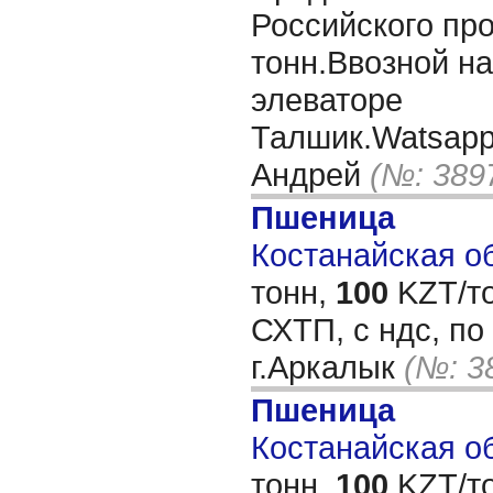
Российского пр
тонн.Ввозной н
элеваторе
Талшик.Watsap
Андрей
(№: 389
Пшеница
Костанайская об
тонн,
100
KZT/то
СХТП, с ндс, по
г.Аркалык
(№: 3
Пшеница
Костанайская об
тонн,
100
KZT/то