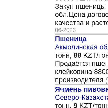
Закуп пшеницы 
обл.Цена догово
качества и раст
06-2023
Пшеница
Акмолинская обл
тонн,
88
KZT/тон
Продаётся пшен
клейковина 8800
производителя
Ячмень пивов
Северо-Казахста
тонн,
9
KZT/тонн