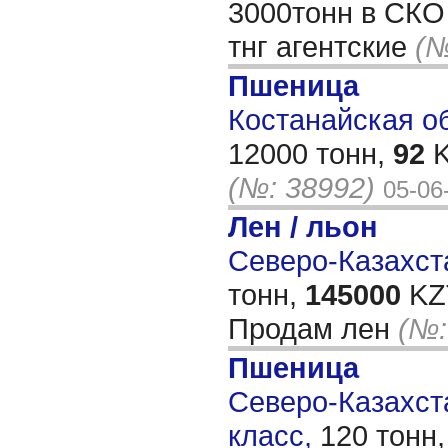
3000тонн в СКО 
тнг агентские
(№
Пшеница
Костанайская обл
12000 тонн,
92
K
(№: 38992)
05-06
Лен / льон
Северо-Казахста
тонн,
145000
KZT
Продам лен
(№:
Пшеница
Северо-Казахста
класс,
120 тонн