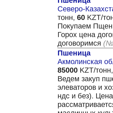
Пшеница
Северо-Казахста
тонн,
60
KZT/тон
Покупаем Пщен
Горох цена дого
договоримся
(№
Пшеница
Акмолинская об
85000
KZT/тонн,
Ведем закуп пше
элеваторов и хо
ндс и без). Цен
рассматриваетс
масличных куль