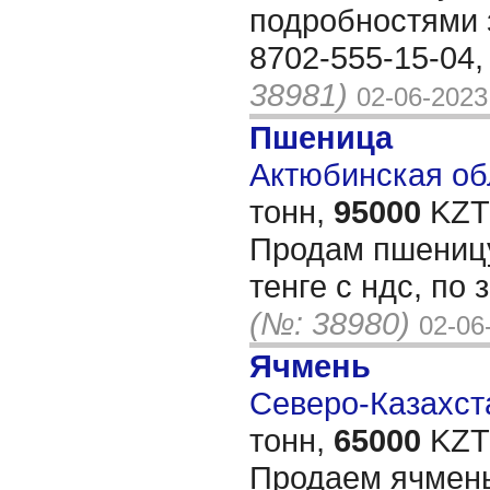
подробностями 
8702-555-15-04,
38981)
02-06-2023
Пшеница
Актюбинская обл
тонн,
95000
KZT/
Продам пшеницу
тенге с ндс, по
(№: 38980)
02-06
Ячмень
Северо-Казахста
тонн,
65000
KZT/
Продаем ячмень