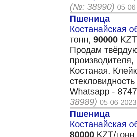
(№: 38990)
05-06
Пшеница
Костанайская об
тонн,
90000
KZT/
Продам твёрду
производителя, 
Костаная. Клейк
стекловидность
Whatsapp - 874
38989)
05-06-2023
Пшеница
Костанайская об
80000
KZT/тонн,