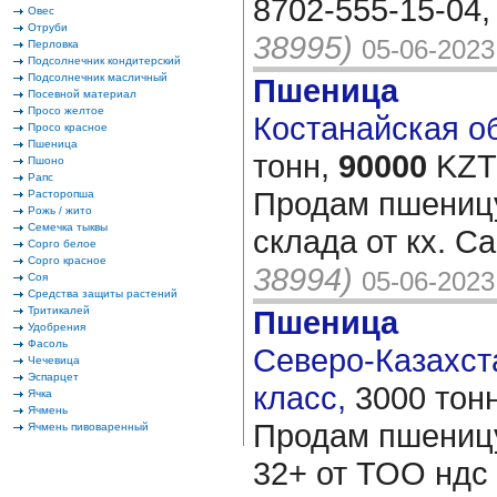
8702-555-15-04,
Овес
Отруби
38995)
05-06-2023
Перловка
Подсолнечник кондитерский
Подсолнечник масличный
Пшеница
Посевной материал
Просо желтое
Костанайская об
Просо красное
Пшеница
тонн,
90000
KZT/
Пшоно
Рапс
Продам пшеницу
Расторопша
Рожь / жито
Семечка тыквы
склада от кх. С
Сорго белое
Сорго красное
38994)
05-06-2023
Соя
Средства защиты растений
Тритикалей
Пшеница
Удобрения
Фасоль
Северо-Казахста
Чечевица
Эспарцет
класс,
3000 тон
Ячка
Ячмень
Продам пшеницу
Ячмень пивоваренный
32+ от ТОО ндс 