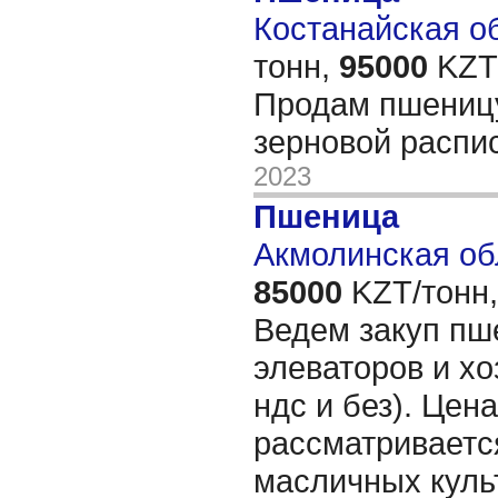
Костанайская об
тонн,
95000
KZT/
Продам пшеницу 
зерновой распи
2023
Пшеница
Акмолинская об
85000
KZT/тонн,
Ведем закуп пше
элеваторов и хо
ндс и без). Цен
рассматриваетс
масличных куль