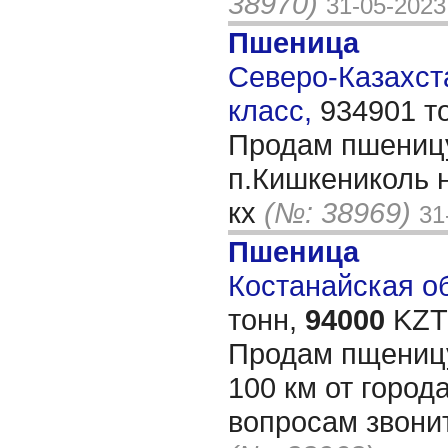
38970)
31-05-2023
Пшеница
Северо-Казахста
класс,
934901 т
Продам пшеницу
п.Кишкениколь 
кх
(№: 38969)
31
Пшеница
Костанайская об
тонн,
94000
KZT/
Продам пщеницу
100 км от город
вопросам звони