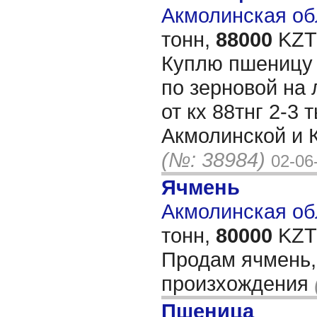
Акмолинская обл
тонн,
88000
KZT/
Куплю пшеницу 
по зерновой на
от кх 88тнг 2-3 
Акмолинской и 
(№: 38984)
02-06
Ячмень
Акмолинская обл
тонн,
80000
KZT/
Продам ячмень,
произхождения
Пшеница