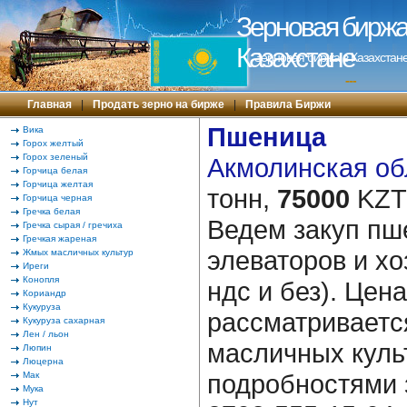
Зерновая биржа 
Казахстане
Зерновая биржа в Казахстане
---
Главная
|
Продать зерно на бирже
|
Правила Биржи
Пшеница
Вика
Горох желтый
Горох зеленый
Акмолинская обл
Горчица белая
Горчица желтая
тонн,
75000
KZT/
Горчица черная
Гречка белая
Ведем закуп пше
Гречка сырая / гречиха
Гречкая жареная
элеваторов и хо
Жмых масличных культур
Иреги
Конопля
ндс и без). Цен
Кориандр
Кукуруза
рассматриваетс
Кукуруза сахарная
Лен / льон
масличных куль
Люпин
Люцерна
подробностями 
Мак
Мука
Нут