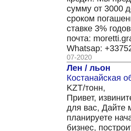
сумму от 3000 д
сроком погашени
ставке 3% годов
почта: moretti.g
Whatsap: +337
07-2020
Лен / льон
Костанайская об
KZT/тонн,
Привет, извинит
для вас, Дайте 
планируете нача
бизнес, построи