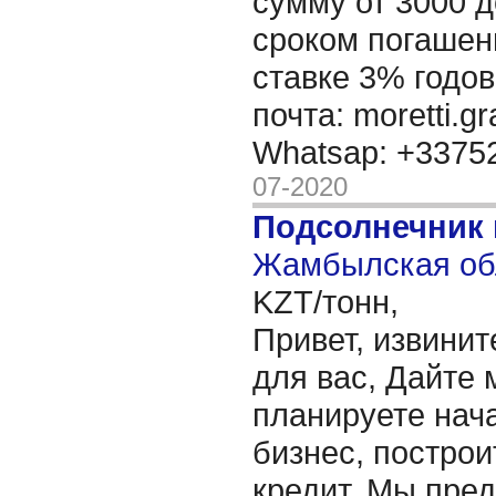
сумму от 3000 д
сроком погашени
ставке 3% годов
почта: moretti.g
Whatsap: +337
07-2020
Подсолнечник
Жамбылская обл
KZT/тонн,
Привет, извинит
для вас, Дайте 
планируете нача
бизнес, построи
кредит. Мы пре