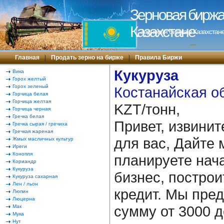
Зерновая биржа 
Казахстане
Зерновая биржа в Казахстане
---
Главная
|
Продать зерно на бирже
|
Правила Биржи
Кукуруза
Вика
Горох желтый
Горох зеленый
Костанайская об
Горчица белая
Горчица желтая
KZT/тонн,
Горчица черная
Гречка белая
Привет, извинит
Гречка сырая / гречиха
Гречкая жареная
для вас, Дайте 
Жмых масличных культур
Иреги
Конопля
планируете нача
Кориандр
Кукуруза
бизнес, построи
Кукуруза сахарная
Лен / льон
кредит. Мы пре
Люпин
Люцерна
сумму от 3000 д
Мак
Мука
Нут