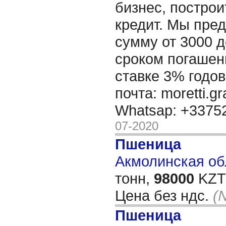
бизнес, построи
кредит. Мы пре
сумму от 3000 д
сроком погашени
ставке 3% годов
почта: moretti.g
Whatsap: +337
07-2020
Пшеница
Акмолинская обл
тонн,
98000
KZT/
Цена без ндс.
(
Пшеница