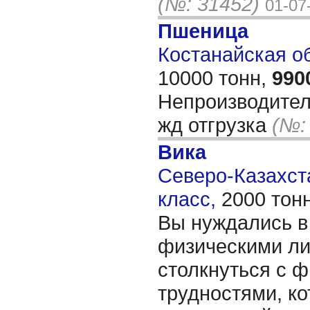
(№: 31452)
01-07
Пшеница
Костанайская обл
10000 тонн,
990
Непроизводитель
жд отгрузка
(№:
Вика
Северо-Казахста
класс,
2000 тон
Вы нуждались в
физическими ли
столкнуться с 
трудностями, ко