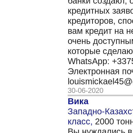
банки создают,
кредитных заяво
кредиторов, сп
вам кредит на 
очень доступны
которые сделаю
WhatsApp: +337
Электронная по
louismickael45
30-06-2020
Вика
Западно-Казахст
класс,
2000 тон
Вы нуждались в