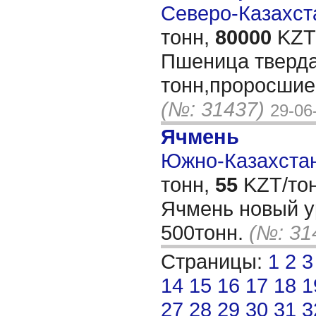
Северо-Казахста
тонн,
80000
KZT/
Пшеница тверд
тонн,проросшие
(№: 31437)
29-06
Ячмень
Южно-Казахстан
тонн,
55
KZT/тон
Ячмень новый у
500тонн.
(№: 31
Страницы:
1
2
3
14
15
16
17
18
1
27
28
29
30
31
3