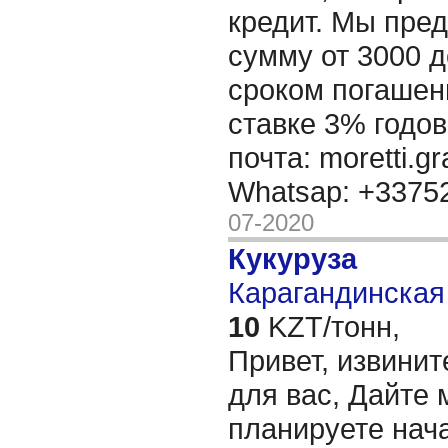
кредит. Мы пре
сумму от 3000 д
сроком погашени
ставке 3% годов
почта: moretti.g
Whatsap: +337
07-2020
Кукуруза
Карагандинская 
10
KZT/тонн,
Привет, извинит
для вас, Дайте 
планируете нача