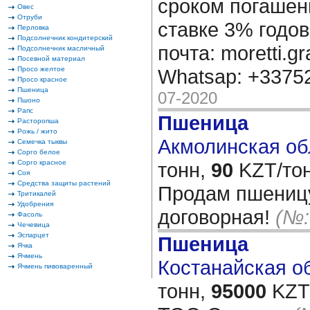
сроком погашени
Овес
Отруби
ставке 3% годов
Перловка
Подсолнечник кондитерский
почта: moretti.g
Подсолнечник масличный
Посевной материал
Просо желтое
Whatsap: +337
Просо красное
Пшеница
07-2020
Пшоно
Рапс
Пшеница
Расторопша
Рожь / жито
Акмолинская обл
Семечка тыквы
Сорго белое
Сорго красное
тонн,
90
KZT/тон
Соя
Средства защиты растений
Продам пшеницу
Тритикалей
Удобрения
договорная!
(№:
Фасоль
Чечевица
Эспарцет
Пшеница
Ячка
Ячмень
Костанайская об
Ячмень пивоваренный
тонн,
95000
KZT/