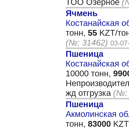
ТОО Озерное
(
Ячмень
Костанайская об
тонн,
55
KZT/тон
(№: 31462)
03-07
Пшеница
Костанайская обл
10000 тонн,
990
Непроизводитель
жд отгрузка
(№:
Пшеница
Акмолинская обл
тонн,
83000
KZT/