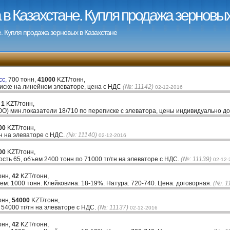
в Казахстане. Купля продажа зерновых
. Купля продажа зерновых в Казахстане
сс,
700 тонн,
41000
KZT/тонн,
иске на линейном элеваторе, цена с НДС
(№: 11142)
02-12-2016
,
1
KZT/тонн,
ОО) мин.показатели 18/710 по переписке с элеватора, цены индивидуально д
00
KZT/тонн,
тн на элеваторе с НДС.
(№: 11140)
02-12-2016
00
KZT/тонн,
ть 65, объем 2400 тонн по 71000 тг/тн на элеваторе с НДС.
(№: 11139)
02-12-
онн,
42
KZT/тонн,
м: 1000 тонн. Клейковина: 18-19%. Натура: 720-740. Цена: договорная.
(№: 1
онн,
54000
KZT/тонн,
54000 тг/тн на элеваторе с НДС.
(№: 11137)
02-12-2016
онн,
42
KZT/тонн,