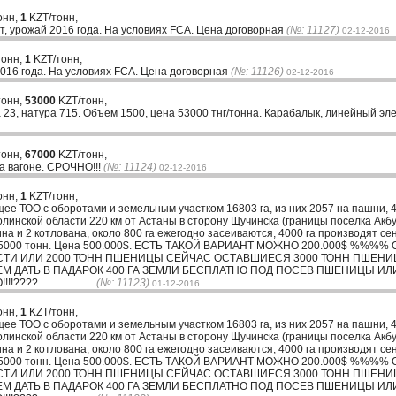
онн,
1
KZT/тонн,
т, урожай 2016 года. На условиях FCA. Цена договорная
(№: 11127)
02-12-2016
тонн,
1
KZT/тонн,
016 года. На условиях FCA. Цена договорная
(№: 11126)
02-12-2016
тонн,
53000
KZT/тонн,
23, натура 715. Объем 1500, цена 53000 тнг/тонна. Карабалык, линейный эле
тонн,
67000
KZT/тонн,
на вагоне. СРОЧНО!!!
(№: 11124)
02-12-2016
онн,
1
KZT/тонн,
ТОО с оборотами и земельным участком 16803 га, из них 2057 на пашни, 40
олинской области 220 км от Астаны в сторону Щучинска (границы поселка Акб
тина и 2 котлована, около 800 га ежегодно засеиваются, 4000 га производят
ъем 5000 тонн. Цена 500.000$. ЕСТЬ ТАКОЙ ВАРИАНТ МОЖНО 200.000$ %%
СТИ ИЛИ 2000 ТОНН ПШЕНИЦЫ СЕЙЧАС ОСТАВШИЕСЯ 3000 ТОНН ПШЕН
ДАТЬ В ПАДАРОК 400 ГА ЗЕМЛИ БЕСПЛАТНО ПОД ПОСЕВ ПШЕНИЦЫ ИЛИ 
...................
(№: 11123)
01-12-2016
онн,
1
KZT/тонн,
ТОО с оборотами и земельным участком 16803 га, из них 2057 на пашни, 40
олинской области 220 км от Астаны в сторону Щучинска (границы поселка Акб
тина и 2 котлована, около 800 га ежегодно засеиваются, 4000 га производят
ъем 5000 тонн. Цена 500.000$. ЕСТЬ ТАКОЙ ВАРИАНТ МОЖНО 200.000$ %%
СТИ ИЛИ 2000 ТОНН ПШЕНИЦЫ СЕЙЧАС ОСТАВШИЕСЯ 3000 ТОНН ПШЕН
ДАТЬ В ПАДАРОК 400 ГА ЗЕМЛИ БЕСПЛАТНО ПОД ПОСЕВ ПШЕНИЦЫ ИЛИ 