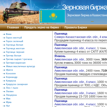
Зерновая биржа 
Зерновая биржа в Казахстане
---
Главная
|
Продать зерно на бирже
|
Правила Биржи
Пшеница
Вика
Северо-Казахстанская обл. обл., 4 кла
Горох желтый
Продадим пшеницу 4 класса по переп
Горох зеленый
Пшеница
Горчица белая
Акмолинская обл. обл., 4 класс,
1 тонн
Горчица желтая
Купим пшеницу 4 класс от СХПТ (КХ/Т
Горчица черная
Гречка белая
Ячмень
Гречка сырая / гречиха
Акмолинская обл. обл.,
3000 тонн,
360
Куплю ячмень 3000 тонн по 36000 тг/
Гречкая жареная
Жмых масличных культур
Пшеница
Иреги
Акмолинская обл. обл.,
2400 тонн,
710
Конопля
Продам пшеницу твердую стекловиднос
Кориандр
Пшеница
Кукуруза
Акмолинская обл. обл., 4 класс,
1000 т
Кукуруза сахарная
Продаем пшеницу от ТОО, с НДС. Объе
Лен / льон
Пшеница
Люпин
Акмолинская обл. обл., 3 класс,
1600 т
Люцерна
Продам пшеницу 23-720 1600 тонн по 
Мак
Пшеница
Мука
Акмолинская обл. обл., 4 класс,
1000 т
Нут