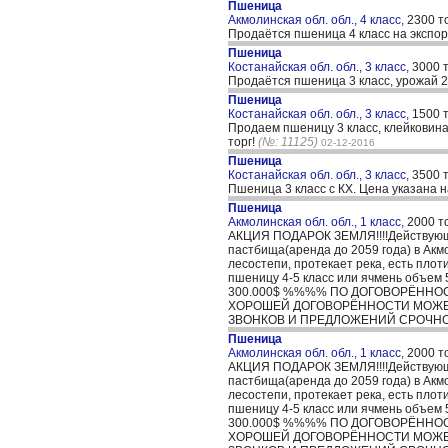
Пшеница
Акмолинская обл. обл., 4 класс,
2300 т
Продаётся пшеница 4 класс на экспор
Пшеница
Костанайская обл. обл., 3 класс,
3000 
Продаётся пшеница 3 класс, урожай 2
Пшеница
Костанайская обл. обл., 3 класс,
1500 
Продаем пшеницу 3 класс, клейковина 
торг!
(№: 11125)
02-12-2016
Пшеница
Костанайская обл. обл., 3 класс,
3500 
Пшеница 3 класс с КХ. Цена указана 
Пшеница
Акмолинская обл. обл., 1 класс,
2000 т
АКЦИЯ ПОДАРОК ЗЕМЛЯ!!!!Действующее 
пастбища(аренда до 2059 года) в Акм
лесостепи, протекает река, есть пло
пшеницу 4-5 класс или ячмень об
300.000$ %%%% ПО ДОГОВОРЁННО
ХОРОШЕЙ ДОГОВОРЁННОСТИ МОЖЕМ 
ЗВОНКОВ И ПРЕДЛОЖЕНИЙ СРОЧНО!!!!????..
Пшеница
Акмолинская обл. обл., 1 класс,
2000 т
АКЦИЯ ПОДАРОК ЗЕМЛЯ!!!!Действующее 
пастбища(аренда до 2059 года) в Акм
лесостепи, протекает река, есть пло
пшеницу 4-5 класс или ячмень об
300.000$ %%%% ПО ДОГОВОРЁННО
ХОРОШЕЙ ДОГОВОРЁННОСТИ МОЖЕМ 