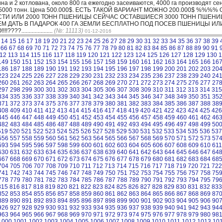
тина и 2 котлована, около 800 га ежегодно засеиваются, 4000 га производят
ъем 5000 тонн. Цена 500.000$. ЕСТЬ ТАКОЙ ВАРИАНТ МОЖНО 200.000$ %%
СТИ ИЛИ 2000 ТОНН ПШЕНИЦЫ СЕЙЧАС ОСТАВШИЕСЯ 3000 ТОНН ПШЕН
ДАТЬ В ПАДАРОК 400 ГА ЗЕМЛИ БЕСПЛАТНО ПОД ПОСЕВ ПШЕНИЦЫ ИЛИ 
...................
(№: 11113)
01-12-2016
14
15
16
17
18
19
20
21
22
23
24
25
26
27
28
29
30
31
32
33
34
35
36
37
38
39
66
67
68
69
70
71
72
73
74
75
76
77
78
79
80
81
82
83
84
85
86
87
88
89
90
91
12
113
114
115
116
117
118
119
120
121
122
123
124
125
126
127
128
129
130
1
149
150
151
152
153
154
155
156
157
158
159
160
161
162
163
164
165
166
16
186
187
188
189
190
191
192
193
194
195
196
197
198
199
200
201
202
203
20
223
224
225
226
227
228
229
230
231
232
233
234
235
236
237
238
239
240
24
260
261
262
263
264
265
266
267
268
269
270
271
272
273
274
275
276
277
27
297
298
299
300
301
302
303
304
305
306
307
308
309
310
311
312
313
314
315
334
335
336
337
338
339
340
341
342
343
344
345
346
347
348
349
350
351
35
371
372
373
374
375
376
377
378
379
380
381
382
383
384
385
386
387
388
38
408
409
410
411
412
413
414
415
416
417
418
419
420
421
422
423
424
425
426
445
446
447
448
449
450
451
452
453
454
455
456
457
458
459
460
461
462
46
482
483
484
485
486
487
488
489
490
491
492
493
494
495
496
497
498
499
50
519
520
521
522
523
524
525
526
527
528
529
530
531
532
533
534
535
536
537
556
557
558
559
560
561
562
563
564
565
566
567
568
569
570
571
572
573
57
593
594
595
596
597
598
599
600
601
602
603
604
605
606
607
608
609
610
611
630
631
632
633
634
635
636
637
638
639
640
641
642
643
644
645
646
647
64
667
668
669
670
671
672
673
674
675
676
677
678
679
680
681
682
683
684
68
704
705
706
707
708
709
710
711
712
713
714
715
716
717
718
719
720
721
722
741
742
743
744
745
746
747
748
749
750
751
752
753
754
755
756
757
758
75
778
779
780
781
782
783
784
785
786
787
788
789
790
791
792
793
794
795
79
815
816
817
818
819
820
821
822
823
824
825
826
827
828
829
830
831
832
833
852
853
854
855
856
857
858
859
860
861
862
863
864
865
866
867
868
869
87
889
890
891
892
893
894
895
896
897
898
899
900
901
902
903
904
905
906
90
926
927
928
929
930
931
932
933
934
935
936
937
938
939
940
941
942
943
94
963
964
965
966
967
968
969
970
971
972
973
974
975
976
977
978
979
980
98
1000
1001
1002
1003
1004
1005
1006
1007
1008
1009
1010
1011
1012
1013
10