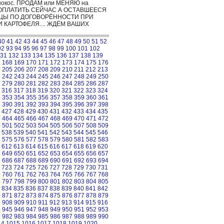
 сенокос. ПРОДАМ или МЕНЯЮ на
%% ОПЛАТИТЬ СЕЙЧАС А ОСТАВШЕЕСЯ
ИЦЫ ПО ДОГОВОРЁННОСТИ ПРИ
КАРТОФЕЛЯ.... ЖДЁМ ВАШИХ
40
41
42
43
44
45
46
47
48
49
50
51
52
92
93
94
95
96
97
98
99
100
101
102
31
132
133
134
135
136
137
138
139
7
168
169
170
171
172
173
174
175
176
4
205
206
207
208
209
210
211
212
213
1
242
243
244
245
246
247
248
249
250
8
279
280
281
282
283
284
285
286
287
316
317
318
319
320
321
322
323
324
2
353
354
355
356
357
358
359
360
361
9
390
391
392
393
394
395
396
397
398
427
428
429
430
431
432
433
434
435
3
464
465
466
467
468
469
470
471
472
0
501
502
503
504
505
506
507
508
509
538
539
540
541
542
543
544
545
546
4
575
576
577
578
579
580
581
582
583
612
613
614
615
616
617
618
619
620
8
649
650
651
652
653
654
655
656
657
5
686
687
688
689
690
691
692
693
694
723
724
725
726
727
728
729
730
731
9
760
761
762
763
764
765
766
767
768
6
797
798
799
800
801
802
803
804
805
834
835
836
837
838
839
840
841
842
0
871
872
873
874
875
876
877
878
879
7
908
909
910
911
912
913
914
915
916
4
945
946
947
948
949
950
951
952
953
1
982
983
984
985
986
987
988
989
990
14
1015
1016
1017
1018
1019
1020