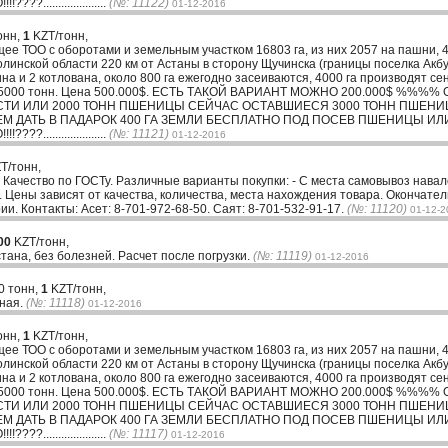
...................
(№: 11122)
01-12-2016
онн,
1
KZT/тонн,
ТОО с оборотами и земельным участком 16803 га, из них 2057 на пашни, 40
олинской области 220 км от Астаны в сторону Щучинска (границы поселка Акб
тина и 2 котлована, около 800 га ежегодно засеиваются, 4000 га производят
ъем 5000 тонн. Цена 500.000$. ЕСТЬ ТАКОЙ ВАРИАНТ МОЖНО 200.000$ %%
СТИ ИЛИ 2000 ТОНН ПШЕНИЦЫ СЕЙЧАС ОСТАВШИЕСЯ 3000 ТОНН ПШЕН
ДАТЬ В ПАДАРОК 400 ГА ЗЕМЛИ БЕСПЛАТНО ПОД ПОСЕВ ПШЕНИЦЫ ИЛИ 
...................
(№: 11121)
01-12-2016
T/тонн,
у. Качество по ГОСТу. Различные варианты покупки: - С места самовывоз навал
е. Цены зависят от качества, количества, места нахождения товара. Окончат
и. Контакты: Асет: 8-701-972-68-50. Саят: 8-701-532-91-17.
(№: 11120)
01-12-2
00
KZT/тонн,
тана, без болезней. Расчет после погрузки.
(№: 11119)
01-12-2016
0 тонн,
1
KZT/тонн,
рная.
(№: 11118)
01-12-2016
онн,
1
KZT/тонн,
ТОО с оборотами и земельным участком 16803 га, из них 2057 на пашни, 40
олинской области 220 км от Астаны в сторону Щучинска (границы поселка Акб
тина и 2 котлована, около 800 га ежегодно засеиваются, 4000 га производят
ъем 5000 тонн. Цена 500.000$. ЕСТЬ ТАКОЙ ВАРИАНТ МОЖНО 200.000$ %%
СТИ ИЛИ 2000 ТОНН ПШЕНИЦЫ СЕЙЧАС ОСТАВШИЕСЯ 3000 ТОНН ПШЕН
ДАТЬ В ПАДАРОК 400 ГА ЗЕМЛИ БЕСПЛАТНО ПОД ПОСЕВ ПШЕНИЦЫ ИЛИ 
...................
(№: 11117)
01-12-2016