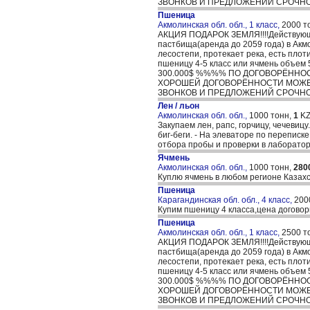
ЗВОНКОВ И ПРЕДЛОЖЕНИЙ СРОЧНО!!!!????..
Пшеница
Акмолинская обл. обл., 1 класс,
2000 т
АКЦИЯ ПОДАРОК ЗЕМЛЯ!!!!Действующее 
пастбища(аренда до 2059 года) в Акм
лесостепи, протекает река, есть пло
пшеницу 4-5 класс или ячмень об
300.000$ %%%% ПО ДОГОВОРЁННО
ХОРОШЕЙ ДОГОВОРЁННОСТИ МОЖЕМ 
ЗВОНКОВ И ПРЕДЛОЖЕНИЙ СРОЧНО!!!!????..
Лен / льон
Акмолинская обл. обл.,
1000 тонн,
1
KZ
Закупаем лен, рапс, горчицу, чечевиц
биг-беги. - На элеваторе по переписк
отбора пробы и проверки в лаборатори
Ячмень
Акмолинская обл. обл.,
1000 тонн,
280
Куплю ячмень в любом регионе Казахс
Пшеница
Карагандинская обл. обл., 4 класс,
200
Купим пшеницу 4 класса,цена догово
Пшеница
Акмолинская обл. обл., 1 класс,
2500 т
АКЦИЯ ПОДАРОК ЗЕМЛЯ!!!!Действующее 
пастбища(аренда до 2059 года) в Акм
лесостепи, протекает река, есть пло
пшеницу 4-5 класс или ячмень об
300.000$ %%%% ПО ДОГОВОРЁННО
ХОРОШЕЙ ДОГОВОРЁННОСТИ МОЖЕМ 
ЗВОНКОВ И ПРЕДЛОЖЕНИЙ СРОЧНО!!!!????..