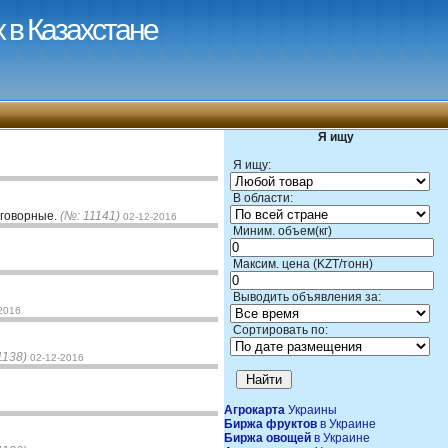
 в Казахстане
Я ищу
Я ищу:
В области:
оговорные.
(№: 11141)
02-12-2016
Миним. объем(кг)
Максим. цена (KZT/тонн)
Выводить объявления за:
2016
Сортировать по:
1138)
02-12-2016
Агрокарта
Украины
Биржа фруктов
в Украине
Биржа овощей
в Украине