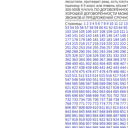
лесостепи, протекает река, есть пло
пшеницу 4-5 класс или ячмень об
300.000$ %%%% ПО ДОГОВОРЁННО
ХОРОШЕЙ ДОГОВОРЁННОСТИ МОЖЕМ 
ЗВОНКОВ И ПРЕДЛОЖЕНИЙ СРОЧНО!!!!????..
Страницы:
1
2
3
4
5
6
7
8
9
10
11
12
13
53
54
55
56
57
58
59
60
61
62
63
64
65
103
104
105
106
107
108
109
110
111
1
140
141
142
143
144
145
146
147
148
177
178
179
180
181
182
183
184
185
214
215
216
217
218
219
220
221
222
251
252
253
254
255
256
257
258
259
288
289
290
291
292
293
294
295
296
325
326
327
328
329
330
331
332
333
362
363
364
365
366
367
368
369
370
399
400
401
402
403
404
405
406
407
436
437
438
439
440
441
442
443
444
473
474
475
476
477
478
479
480
481
510
511
512
513
514
515
516
517
518
547
548
549
550
551
552
553
554
555
584
585
586
587
588
589
590
591
592
621
622
623
624
625
626
627
628
629
658
659
660
661
662
663
664
665
666
695
696
697
698
699
700
701
702
703
732
733
734
735
736
737
738
739
740
769
770
771
772
773
774
775
776
777
806
807
808
809
810
811
812
813
814
843
844
845
846
847
848
849
850
851
880
881
882
883
884
885
886
887
888
917
918
919
920
921
922
923
924
925
954
955
956
957
958
959
960
961
962
991
992
993
994
995
996
997
998
999