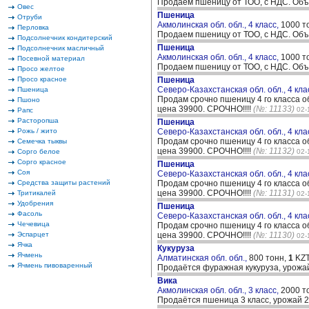
Продаем пшеницу от ТОО, с НДС. Объе
Овес
Пшеница
Отруби
Акмолинская обл. обл., 4 класс,
1000 т
Перловка
Продаем пшеницу от ТОО, с НДС. Объе
Подсолнечник кондитерский
Пшеница
Подсолнечник масличный
Акмолинская обл. обл., 4 класс,
1000 т
Посевной материал
Продаем пшеницу от ТОО, с НДС. Объе
Просо желтое
Просо красное
Пшеница
Северо-Казахстанская обл. обл., 4 кла
Пшеница
Продам срочно пшеницу 4 го класса о
Пшоно
цена 39900. СРОЧНО!!!!
(№: 11133)
02-
Рапс
Расторопша
Пшеница
Рожь / жито
Северо-Казахстанская обл. обл., 4 кла
Продам срочно пшеницу 4 го класса о
Семечка тыквы
цена 39900. СРОЧНО!!!!
(№: 11132)
Сорго белое
02-
Сорго красное
Пшеница
Соя
Северо-Казахстанская обл. обл., 4 кла
Средства защиты растений
Продам срочно пшеницу 4 го класса о
цена 39900. СРОЧНО!!!!
(№: 11131)
Тритикалей
02-
Удобрения
Пшеница
Фасоль
Северо-Казахстанская обл. обл., 4 кла
Чечевица
Продам срочно пшеницу 4 го класса о
Эспарцет
цена 39900. СРОЧНО!!!!
(№: 11130)
02-
Ячка
Кукуруза
Ячмень
Алматинская обл. обл.,
800 тонн,
1
KZT
Ячмень пивоваренный
Продаётся фуражная кукуруза, урожай
Вика
Акмолинская обл. обл., 3 класс,
2000 т
Продаётся пшеница 3 класс, урожай 2