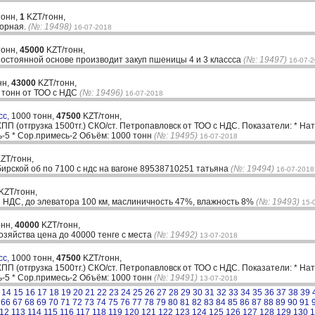
тонн,
1
KZT/тонн,
ворная.
(№: 19498)
16-07-2018
тонн,
45000
KZT/тонн,
постоянной основе производит закуп пшеницы 4 и 3 классса
(№: 19497)
16-07-
нн,
43000
KZT/тонн,
 тонн от ТОО с НДС
(№: 19496)
16-07-2018
сс,
1000 тонн,
47500
KZT/тонн,
П (отгрузка 1500тг.) СКО/ст. Петропавловск от ТОО с НДС. Показатели: * Нату
ь-5 * Сор.примесь-2 Объём: 1000 тонн
(№: 19495)
16-07-2018
ZT/тонн,
ирской об по 7100 с ндс на вагоне 89538710251 татьяна
(№: 19494)
16-07-2018
KZT/тонн,
з НДС, до элеватора 100 км, маслиничность 47%, влажность 8%
(№: 19493)
15-
онн,
40000
KZT/тонн,
озяйства цена до 40000 тенге с места
(№: 19492)
13-07-2018
сс,
1000 тонн,
47500
KZT/тонн,
П (отгрузка 1500тг.) СКО/ст. Петропавловск от ТОО с НДС. Показатели: * Нату
ь-5 * Сор.примесь-2 Объём: 1000 тонн
(№: 19491)
13-07-2018
14
15
16
17
18
19
20
21
22
23
24
25
26
27
28
29
30
31
32
33
34
35
36
37
38
39
66
67
68
69
70
71
72
73
74
75
76
77
78
79
80
81
82
83
84
85
86
87
88
89
90
91
12
113
114
115
116
117
118
119
120
121
122
123
124
125
126
127
128
129
130
1