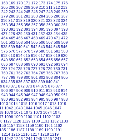
7
168
169
170
171
172
173
174
175
176
4
205
206
207
208
209
210
211
212
213
1
242
243
244
245
246
247
248
249
250
8
279
280
281
282
283
284
285
286
287
316
317
318
319
320
321
322
323
324
2
353
354
355
356
357
358
359
360
361
9
390
391
392
393
394
395
396
397
398
427
428
429
430
431
432
433
434
435
3
464
465
466
467
468
469
470
471
472
0
501
502
503
504
505
506
507
508
509
538
539
540
541
542
543
544
545
546
4
575
576
577
578
579
580
581
582
583
612
613
614
615
616
617
618
619
620
8
649
650
651
652
653
654
655
656
657
5
686
687
688
689
690
691
692
693
694
723
724
725
726
727
728
729
730
731
9
760
761
762
763
764
765
766
767
768
6
797
798
799
800
801
802
803
804
805
834
835
836
837
838
839
840
841
9
870
871
872
873
874
875
876
877
5
906
907
908
909
910
911
912
913
914
2
943
944
945
946
947
948
949
950
951
9
980
981
982
983
984
985
986
987
988
1013
1014
1015
1016
1017
1018
1019
41
1042
1043
1044
1045
1046
1047
69
1070
1071
1072
1073
1074
1075
97
1098
1099
1100
1101
1102
1103
26
1127
1128
1129
1130
1131
1132
1133
156
1157
1158
1159
1160
1161
1162
185
1186
1187
1188
1189
1190
1191
3
1214
1215
1216
1217
1218
1219
41
1242
1243
1244
1245
1246
1247