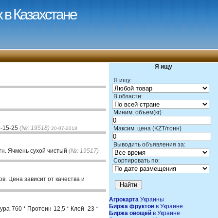
 в Казахстане
Я ищу
Я ищу:
В области:
Миним. объем(кг)
3-15-25
(№: 19518)
Максим. цена (KZT/тонн)
20-07-2018
Выводить объявления за:
тн. Ячмень сухой чистый
(№: 19517)
Сортировать по:
. Цена зависит от качества и
Агрокарта
Украины
Биржа фруктов
в Украине
ра-760 * Протеин-12,5 * Клей- 23 *
Биржа овощей
в Украине