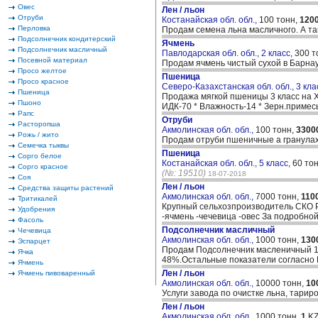
Овес
Лен / льон
Отруби
Костанайская обл. обл.,
100 тонн,
120
Перловка
Продам семена льна масличного. А та
Подсолнечник кондитерский
Ячмень
Подсолнечник масличный
Павлодарская обл. обл., 2 класс,
300 т
Посевной материал
Продам ячмень чистый сухой в Барнау
Просо желтое
Пшеница
Просо красное
Северо-Казахстанская обл. обл., 3 кла
Пшеница
Продажа мягкой пшеницы 3 класс на ХП
Пшоно
ИДК-70 * Влажность-14 * Зерн.примес
Рапс
Отруби
Расторопша
Акмолинская обл. обл.,
100 тонн,
3300
Рожь / жито
Продам отруби пшеничные а гранулах
Семечка тыквы
Пшеница
Сорго белое
Костанайская обл. обл., 5 класс,
60 то
Сорго красное
(№: 19510)
18-07-2018
Соя
Лен / льон
Средства защиты растений
Акмолинская обл. обл.,
7000 тонн,
110
Тритикалей
Крупный сельхозпроизводитель СКО Р
Удобрения
-ячмень -чечевица -овес За подроб
Фасоль
Подсолнечник масличный
Чечевица
Акмолинская обл. обл.,
1000 тонн,
130
Эспарцет
Продам Подсолнечник масленичный 10
Ячка
48%.Остальные показатели согласно 
Ячмень
Лен / льон
Ячмень пивоваренный
Акмолинская обл. обл.,
10000 тонн,
10
Услуги завода по очистке льна, тари
Лен / льон
Акмолинская обл. обл.,
1000 тонн,
1
KZ