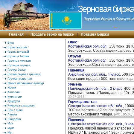
Зерновая биржа 
Зерновая биржа в Казахстане
---
Главная
|
Продать зерно на бирже
|
Правила Биржи
Овес
Вика
Костанайская обл. обл.,
150 тонн,
28
K
Горох желтый
Зерноотходы. Состав:пшеница, овес, 
Горох зеленый
Отруби
Горчица белая
Костанайская обл. обл.,
150 тонн,
28
K
Горчица желтая
Зерноотходы.Состав:пшеница, овес, 
Горчица черная
Гречка белая
Пшеница
Гречка сырая / гречиха
Акмолинская обл. обл., 4 класс,
500 то
Компания продаст 500 тонн пшеницы 4
Гречкая жареная
Жмых масличных культур
Ячмень
Иреги
Павлодарская обл. обл., 2 класс,
400 т
Конопля
Продам ячмень в Павлодаре по 40тг. 
Кориандр
20-07-2018
Кукуруза
Горчица желтая
Кукуруза сахарная
Северо-Казахстанская обл. обл.,
1000
ТОО на постоянной основе закупает 
Лен / льон
местонахождения товара.
(№: 19516)
Люпин
Люцерна
Пшеница
Мак
Северо-Казахстанская обл. обл., 3 кла
Мука
Продажа мягкой пшеницы 3 класс на ХП
ИДК-70 * Влажность-14 * Зерн.примес
Нут