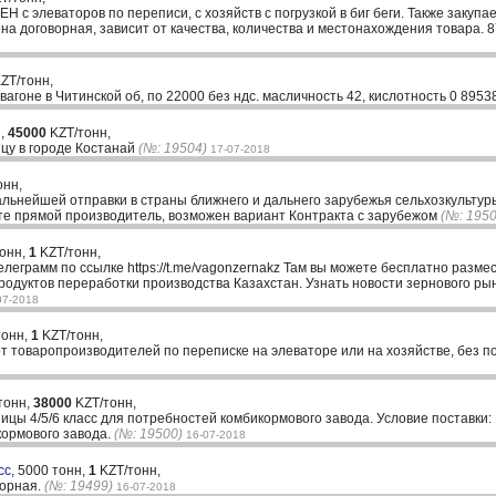
Н с элеваторов по переписи, с хозяйств с погрузкой в биг беги. Также закупа
а договорная, зависит от качества, количества и местонахождения товара. 
ZT/тонн,
 вагоне в Читинской об, по 22000 без ндс. масличность 42, кислотность 0 89
н,
45000
KZT/тонн,
цу в городе Костанай
(№: 19504)
17-07-2018
онн,
льнейшей отправки в страны ближнего и дальнего зарубежья сельхозкультуры
ете прямой производитель, возможен вариант Контракта с зарубежом
(№: 1950
тонн,
1
KZT/тонн,
телеграмм по ссылке https://t.me/vagonzernakz Там вы можете бесплатно разме
одуктов переработки производства Казахстан. Узнать новости зернового рын
07-2018
тонн,
1
KZT/тонн,
от товаропроизводителей по переписке на элеваторе или на хозяйстве, без п
тонн,
38000
KZT/тонн,
ы 4/5/6 класс для потребностей комбикормового завода. Условие поставки: 
икормового завода.
(№: 19500)
16-07-2018
сс,
5000 тонн,
1
KZT/тонн,
ворная.
(№: 19499)
16-07-2018