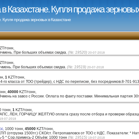
в Казахстане. Купля продажа зерновых
. Купля продажа зерновых в Казахстане
ZT/тонн,
ячмень. При больших объемах скидка.
(№: 19520)
20-07-2018
ZT/тонн,
ячмень. При больших объемах скидка.
(№: 19519)
20-07-2018
нн,
1
KZT/тонн,
-го класса от ТОО (трейдер), с НДС по переписке, без посредников.8-701-91
онн,
40000
KZT/тонн,
Ячмень на завоз с России. Оплата по факту поставки. Минимальная партия 30
0 тонн,
1
KZT/тонн,
РАПС, ЛЕН, ГОРЧИЦУ ЖЕЛТУЮ оплата сразу после отбора и проверки образцов
19-07-2018
сс,
1000 тонн,
45000
KZT/тонн,
П (отгрузка 1500тг.) СКО/ст. Петропавловск от ТОО с НДС. Показатели: * Нату
ь-5 * Сор.примесь-2 Объём: 1000 тонн
(№: 19515)
19-07-2018