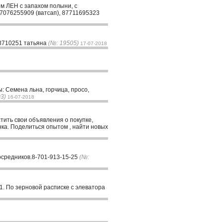
ем ЛЕН с запахом полыни, с
87076255909 (ватсап), 87711695323
538710251 татьяна
(№: 19505)
17-07-2018
: Семена льна, горчица, просо,
3)
16-07-2018
стить свои объявления о покупке,
ка. Поделиться опытом , найти новых
осредников.8-701-913-15-25
(№:
1. По зерновой расписке с элеватора