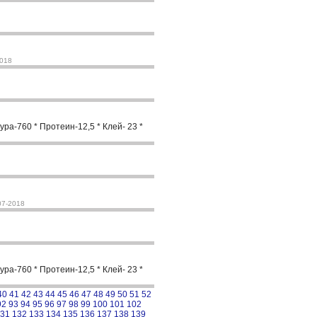
2018
ра-760 * Протеин-12,5 * Клей- 23 *
07-2018
ра-760 * Протеин-12,5 * Клей- 23 *
40
41
42
43
44
45
46
47
48
49
50
51
52
92
93
94
95
96
97
98
99
100
101
102
31
132
133
134
135
136
137
138
139