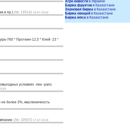
Агро новости
в Украине
Биржа фруктов
в Казахстане
Зерновая биржа
в Казахстане
к и пр.)
(№: 19514)
19-07-2018
Биржа овощей
в Казахстане
Биржа мяса
в Казахстане
.
ра-760 * Протеин-12,5 * Клей- 23 *
овыгодных условиях -лен -рапс
2018
я не более 3%, масленичность
омпании.
(№: 19507)
17-07-2018