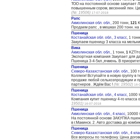
ТОО на постоянной основе закупает ЛЕ
повышенным сором, весенний лен. Цен
(№: 19506)
17-07-2018
Рапс
Акмолинская обл. обл.,
200 тонн,
121
K
Продаем рапс , в мешках 200 тонн. на
Пшеница
Костанайская обл. обл., 3 класс,
1 тон
Закупаем пшеницу 3 класса на мельни
Вика
Акмолинская обл. обл.,
1 тонн,
1
KZT/т
Экспортная компания Закупает для да
Пшеница 3-4-5кл.,ячмень. В приорит
Пшеница
Северо-Казахстанская обл. обл.,
100 
Коллеги! Вступайте в новую группу в 
продаже любой сельхозпродукции и пр
партнеров . Ждём Вас !
(№: 19502)
16-
Пшеница
Костанайская обл. обл., 4 класс,
1000 
Компания купит пшеницу 4-го класса 
19501)
16-07-2018
Пшеница
Акмолинская обл. обл., 4 класс,
10000 
На постоянной основе ЗАКУПКА пшениц
в г.Макинск. 2. Авто доставка до комб
Пшеница
Северо-Казахстанская обл. обл., 4 кла
Все вопросы по телефону. Цена дого