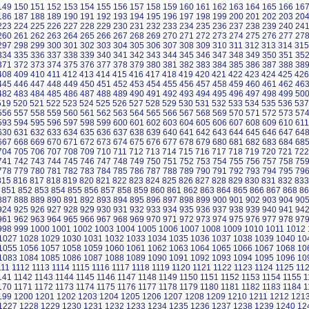
149
150
151
152
153
154
155
156
157
158
159
160
161
162
163
164
165
166
16
186
187
188
189
190
191
192
193
194
195
196
197
198
199
200
201
202
203
20
223
224
225
226
227
228
229
230
231
232
233
234
235
236
237
238
239
240
24
260
261
262
263
264
265
266
267
268
269
270
271
272
273
274
275
276
277
27
297
298
299
300
301
302
303
304
305
306
307
308
309
310
311
312
313
314
315
334
335
336
337
338
339
340
341
342
343
344
345
346
347
348
349
350
351
35
371
372
373
374
375
376
377
378
379
380
381
382
383
384
385
386
387
388
38
408
409
410
411
412
413
414
415
416
417
418
419
420
421
422
423
424
425
426
445
446
447
448
449
450
451
452
453
454
455
456
457
458
459
460
461
462
46
482
483
484
485
486
487
488
489
490
491
492
493
494
495
496
497
498
499
50
519
520
521
522
523
524
525
526
527
528
529
530
531
532
533
534
535
536
537
556
557
558
559
560
561
562
563
564
565
566
567
568
569
570
571
572
573
57
593
594
595
596
597
598
599
600
601
602
603
604
605
606
607
608
609
610
611
630
631
632
633
634
635
636
637
638
639
640
641
642
643
644
645
646
647
64
667
668
669
670
671
672
673
674
675
676
677
678
679
680
681
682
683
684
68
704
705
706
707
708
709
710
711
712
713
714
715
716
717
718
719
720
721
722
741
742
743
744
745
746
747
748
749
750
751
752
753
754
755
756
757
758
75
778
779
780
781
782
783
784
785
786
787
788
789
790
791
792
793
794
795
79
815
816
817
818
819
820
821
822
823
824
825
826
827
828
829
830
831
832
833
851
852
853
854
855
856
857
858
859
860
861
862
863
864
865
866
867
868
86
887
888
889
890
891
892
893
894
895
896
897
898
899
900
901
902
903
904
90
924
925
926
927
928
929
930
931
932
933
934
935
936
937
938
939
940
941
94
961
962
963
964
965
966
967
968
969
970
971
972
973
974
975
976
977
978
97
998
999
1000
1001
1002
1003
1004
1005
1006
1007
1008
1009
1010
1011
1012
1027
1028
1029
1030
1031
1032
1033
1034
1035
1036
1037
1038
1039
1040
10
1055
1056
1057
1058
1059
1060
1061
1062
1063
1064
1065
1066
1067
1068
10
1083
1084
1085
1086
1087
1088
1089
1090
1091
1092
1093
1094
1095
1096
10
111
1112
1113
1114
1115
1116
1117
1118
1119
1120
1121
1122
1123
1124
1125
11
141
1142
1143
1144
1145
1146
1147
1148
1149
1150
1151
1152
1153
1154
1155
1
170
1171
1172
1173
1174
1175
1176
1177
1178
1179
1180
1181
1182
1183
1184
1
199
1200
1201
1202
1203
1204
1205
1206
1207
1208
1209
1210
1211
1212
121
1227
1228
1229
1230
1231
1232
1233
1234
1235
1236
1237
1238
1239
1240
12