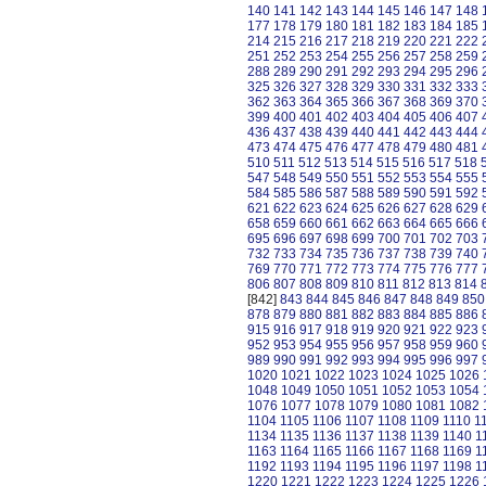
140
141
142
143
144
145
146
147
148
177
178
179
180
181
182
183
184
185
214
215
216
217
218
219
220
221
222
251
252
253
254
255
256
257
258
259
288
289
290
291
292
293
294
295
296
325
326
327
328
329
330
331
332
333
362
363
364
365
366
367
368
369
370
399
400
401
402
403
404
405
406
407
436
437
438
439
440
441
442
443
444
473
474
475
476
477
478
479
480
481
510
511
512
513
514
515
516
517
518
547
548
549
550
551
552
553
554
555
584
585
586
587
588
589
590
591
592
621
622
623
624
625
626
627
628
629
658
659
660
661
662
663
664
665
666
695
696
697
698
699
700
701
702
703
732
733
734
735
736
737
738
739
740
769
770
771
772
773
774
775
776
777
806
807
808
809
810
811
812
813
814
[842]
843
844
845
846
847
848
849
850
878
879
880
881
882
883
884
885
886
915
916
917
918
919
920
921
922
923
952
953
954
955
956
957
958
959
960
989
990
991
992
993
994
995
996
997
1020
1021
1022
1023
1024
1025
1026
1048
1049
1050
1051
1052
1053
1054
1076
1077
1078
1079
1080
1081
1082
1104
1105
1106
1107
1108
1109
1110
1
1134
1135
1136
1137
1138
1139
1140
1
1163
1164
1165
1166
1167
1168
1169
1
1192
1193
1194
1195
1196
1197
1198
1
1220
1221
1222
1223
1224
1225
1226