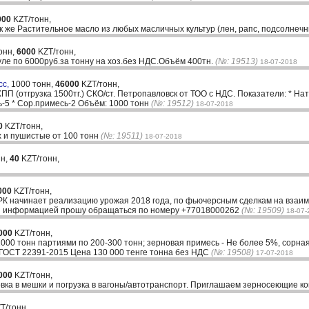
000
KZT/тонн,
к же Растительное масло из любых масличных культур (лен, рапс, подсолнечни
онн,
6000
KZT/тонн,
ле по 6000руб.за тонну на хоз.без НДС.Объём 400тн.
(№: 19513)
18-07-2018
сс,
1000 тонн,
46000
KZT/тонн,
П (отгрузка 1500тг.) СКО/ст. Петропавловск от ТОО с НДС. Показатели: * Нату
ь-5 * Сор.примесь-2 Объём: 1000 тонн
(№: 19512)
18-07-2018
0
KZT/тонн,
 и пушистые от 100 тонн
(№: 19511)
18-07-2018
нн,
40
KZT/тонн,
000
KZT/тонн,
К начинает реализацию урожая 2018 года, по фьючерсным сделкам на взаим
ной информацией прошу обращаться по номеру +77018000262
(№: 19509)
18-07-
000
KZT/тонн,
00 тонн партиями по 200-300 тонн; зерновая примесь - Не более 5%, сорна
ГОСТ 22391-2015 Цена 130 000 тенге тонна без НДС
(№: 19508)
17-07-2018
000
KZT/тонн,
ровка в мешки и погрузка в вагоны/автотранспорт. Приглашаем зерносеющие к
T/тонн,