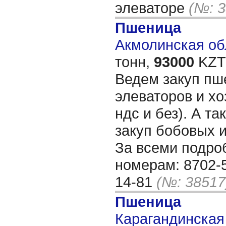
элеваторе
(№: 3
Пшеница
Акмолинская обл
тонн,
93000
KZT/
Ведем закуп пше
элеваторов и хо
ндс и без). А т
закуп бобовых и
За всеми подро
номерам: 8702-5
14-81
(№: 38517
Пшеница
Карагандинская 