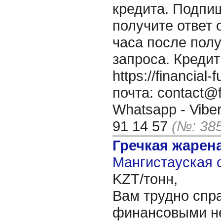
кредита. Подпи
получите ответ о
часа после пол
запроса. Кредит
https://financia
почта: contact@f
Whatsapp - Viber
91 14 57
(№: 38
Гречкая жарен
Мангистауская о
KZT/тонн,
Вам трудно спр
финансовыми н