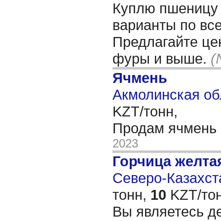
Куплю пшеницу 
варианты по все
Предлагайте цен
фуры и выше.
(
Ячмень
Акмолинская об
KZT/тонн,
Продам ячмень
2023
Горчица желта
Северо-Казахста
тонн,
10
KZT/тон
Вы являетесь д