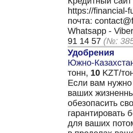
Кредитный сайт
https://financia
почта: contact@f
Whatsapp - Viber
91 14 57
(№: 38
Удобрения
Южно-Казахстан
тонн,
10
KZT/тон
Если вам нужно
ваших жизненны
обезопасить св
гарантировать 
для ваших пото