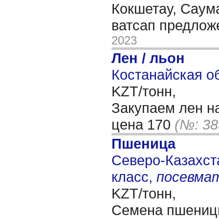
Кокшетау, Саум
ватсап предлож
2023
Лен / льон
Костанайская об
KZT/тонн,
Закупаем лен н
цена 170
(№: 38
Пшеница
Северо-Казахста
класс,
посевма
KZT/тонн,
Семена пшениц