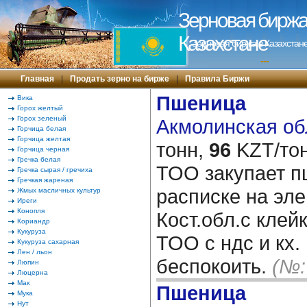
Зерновая биржа 
Казахстане
Зерновая биржа в Казахстане
---
Главная
|
Продать зерно на бирже
|
Правила Биржи
Пшеница
Вика
Горох желтый
Горох зеленый
Акмолинская обл
Горчица белая
Горчица желтая
тонн,
96
KZT/тон
Горчица черная
Гречка белая
ТОО закупает п
Гречка сырая / гречиха
Гречкая жареная
расписке на эле
Жмых масличных культур
Иреги
Конопля
Кост.обл.с клей
Кориандр
Кукуруза
ТОО с ндс и кх.
Кукуруза сахарная
Лен / льон
беспокоить.
(№:
Люпин
Люцерна
Мак
Пшеница
Мука
Нут