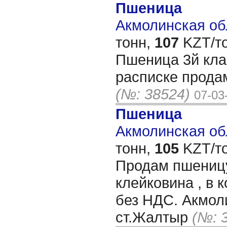
Пшеница
Акмолинская обл
тонн,
107
KZT/то
Пшеница 3й клас
расписке прода
(№: 38524)
07-03
Пшеница
Акмолинская обл
тонн,
105
KZT/то
Продам пшеницу
клейковина , в 
без НДС. Акмол
ст.Жалтыр
(№: 