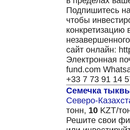
в пределах ваш
Подпишитесь на
чтобы инвестиро
конкретизацию 
незавершенного
сайт онлайн: http
Электронная поч
fund.com Whatsap
+33 7 73 91 14 
Семечка тыкв
Северо-Казахста
тонн,
10
KZT/тон
Решите свои ф
или инвестируйт