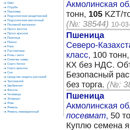
Акмолинская обл
Овес
Отруби
тонн,
105
KZT/то
Перловка
Подсолнечник кондитерский
Подсолнечник масличный
(№: 38544)
10-03
Посевной материал
Просо желтое
Пшеница
Просо красное
Пшеница
Северо-Казахста
Пшоно
Рапс
Расторопша
класс,
100 тонн
Рожь / жито
Семечка тыквы
КХ без НДС. Об
Сорго белое
Сорго красное
Безопасный расч
Соя
Средства защиты растений
Тритикалей
без торга.
(№: 3
Удобрения
Фасоль
Пшеница
Чечевица
Эспарцет
Акмолинская обл
Ячка
Ячмень
Ячмень пивоваренный
посевмат
,
50 т
Куплю семена я