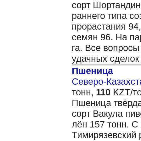
сорт Шортандин
раннего типа со
прорастания 94
семян 96. На па
га. Все вопросы
удачных сдело
Пшеница
Северо-Казахста
тонн,
110
KZT/то
Пшеница твёрда
сорт Вакула пив
лён 157 тонн. С
Тимирязевский 